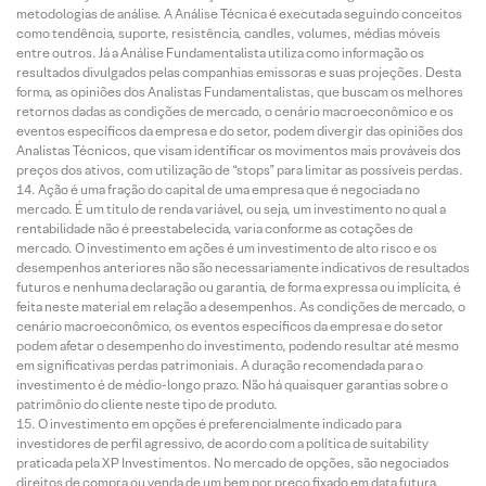
metodologias de análise. A Análise Técnica é executada seguindo conceitos
como tendência, suporte, resistência, candles, volumes, médias móveis
entre outros. Já a Análise Fundamentalista utiliza como informação os
resultados divulgados pelas companhias emissoras e suas projeções. Desta
forma, as opiniões dos Analistas Fundamentalistas, que buscam os melhores
retornos dadas as condições de mercado, o cenário macroeconômico e os
eventos específicos da empresa e do setor, podem divergir das opiniões dos
Analistas Técnicos, que visam identificar os movimentos mais prováveis dos
preços dos ativos, com utilização de “stops” para limitar as possíveis perdas.
Ação é uma fração do capital de uma empresa que é negociada no
mercado. É um título de renda variável, ou seja, um investimento no qual a
rentabilidade não é preestabelecida, varia conforme as cotações de
mercado. O investimento em ações é um investimento de alto risco e os
desempenhos anteriores não são necessariamente indicativos de resultados
futuros e nenhuma declaração ou garantia, de forma expressa ou implícita, é
feita neste material em relação a desempenhos. As condições de mercado, o
cenário macroeconômico, os eventos específicos da empresa e do setor
podem afetar o desempenho do investimento, podendo resultar até mesmo
em significativas perdas patrimoniais. A duração recomendada para o
investimento é de médio-longo prazo. Não há quaisquer garantias sobre o
patrimônio do cliente neste tipo de produto.
O investimento em opções é preferencialmente indicado para
investidores de perfil agressivo, de acordo com a política de suitability
praticada pela XP Investimentos. No mercado de opções, são negociados
direitos de compra ou venda de um bem por preço fixado em data futura,