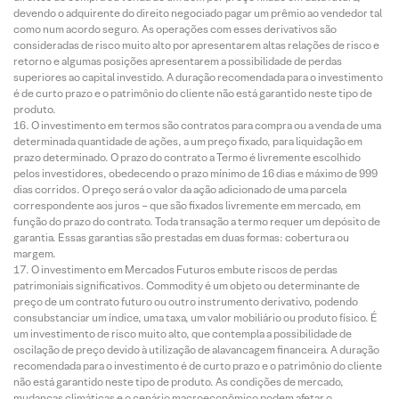
devendo o adquirente do direito negociado pagar um prêmio ao vendedor tal
como num acordo seguro. As operações com esses derivativos são
consideradas de risco muito alto por apresentarem altas relações de risco e
retorno e algumas posições apresentarem a possibilidade de perdas
superiores ao capital investido. A duração recomendada para o investimento
é de curto prazo e o patrimônio do cliente não está garantido neste tipo de
produto.
O investimento em termos são contratos para compra ou a venda de uma
determinada quantidade de ações, a um preço fixado, para liquidação em
prazo determinado. O prazo do contrato a Termo é livremente escolhido
pelos investidores, obedecendo o prazo mínimo de 16 dias e máximo de 999
dias corridos. O preço será o valor da ação adicionado de uma parcela
correspondente aos juros – que são fixados livremente em mercado, em
função do prazo do contrato. Toda transação a termo requer um depósito de
garantia. Essas garantias são prestadas em duas formas: cobertura ou
margem.
O investimento em Mercados Futuros embute riscos de perdas
patrimoniais significativos. Commodity é um objeto ou determinante de
preço de um contrato futuro ou outro instrumento derivativo, podendo
consubstanciar um índice, uma taxa, um valor mobiliário ou produto físico. É
um investimento de risco muito alto, que contempla a possibilidade de
oscilação de preço devido à utilização de alavancagem financeira. A duração
recomendada para o investimento é de curto prazo e o patrimônio do cliente
não está garantido neste tipo de produto. As condições de mercado,
mudanças climáticas e o cenário macroeconômico podem afetar o