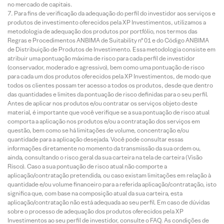
no mercado de capitais.
Para fins de verificação da adequação do perfil do investidor aos serviços e
produtos de investimento oferecidos pela XP Investimentos, utilizamos a
metodologia de adequação dos produtos por portfólio, nos termos das
Regras e Procedimentos ANBIMA de Suitability nº 01 e do Código ANBIMA
de Distribuição de Produtos de Investimento. Essa metodologia consiste em
atribuir uma pontuação máxima de risco para cada perfil de investidor
(conservador, moderado e agressivo), bem como uma pontuação de risco
para cada um dos produtos oferecidos pela XP Investimentos, de modo que
todos os clientes possam ter acesso a todos os produtos, desde que dentro
das quantidades e limites da pontuação de risco definidas para o seu perfil.
Antes de aplicar nos produtos e/ou contratar os serviços objeto deste
material, é importante que você verifique se a sua pontuação de risco atual
comporta a aplicação nos produtos e/ou a contratação dos serviços em
questão, bem como se há limitações de volume, concentração e/ou
quantidade para a aplicação desejada. Você pode consultar essas
informações diretamente no momento da transmissão da sua ordem ou,
ainda, consultando o risco geral da sua carteira na tela de carteira (Visão
Risco). Caso a sua pontuação de risco atual não comporte a
aplicação/contratação pretendida, ou caso existam limitações em relação à
quantidade e/ou volume financeiro para a referida aplicação/contratação, isto
significa que, com base na composição atual da sua carteira, esta
aplicação/contratação não está adequada ao seu perfil. Em caso de dúvidas
sobre o processo de adequação dos produtos oferecidos pela XP
Investimentos ao seu perfil de investidor, consulte o FAQ. As condições de