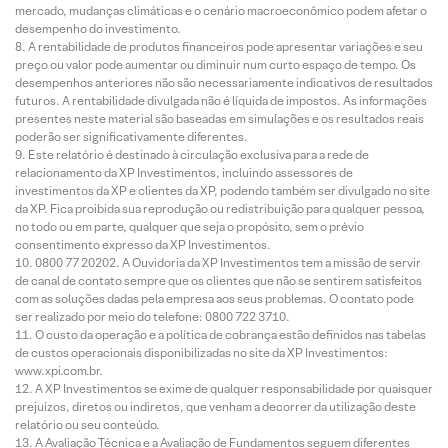
mercado, mudanças climáticas e o cenário macroeconômico podem afetar o
desempenho do investimento.
A rentabilidade de produtos financeiros pode apresentar variações e seu
preço ou valor pode aumentar ou diminuir num curto espaço de tempo. Os
desempenhos anteriores não são necessariamente indicativos de resultados
futuros. A rentabilidade divulgada não é líquida de impostos. As informações
presentes neste material são baseadas em simulações e os resultados reais
poderão ser significativamente diferentes.
Este relatório é destinado à circulação exclusiva para a rede de
relacionamento da XP Investimentos, incluindo assessores de
investimentos da XP e clientes da XP, podendo também ser divulgado no site
da XP. Fica proibida sua reprodução ou redistribuição para qualquer pessoa,
no todo ou em parte, qualquer que seja o propósito, sem o prévio
consentimento expresso da XP Investimentos.
0800 77 20202. A Ouvidoria da XP Investimentos tem a missão de servir
de canal de contato sempre que os clientes que não se sentirem satisfeitos
com as soluções dadas pela empresa aos seus problemas. O contato pode
ser realizado por meio do telefone: 0800 722 3710.
O custo da operação e a política de cobrança estão definidos nas tabelas
de custos operacionais disponibilizadas no site da XP Investimentos:
www.xpi.com.br.
A XP Investimentos se exime de qualquer responsabilidade por quaisquer
prejuízos, diretos ou indiretos, que venham a decorrer da utilização deste
relatório ou seu conteúdo.
A Avaliação Técnica e a Avaliação de Fundamentos seguem diferentes