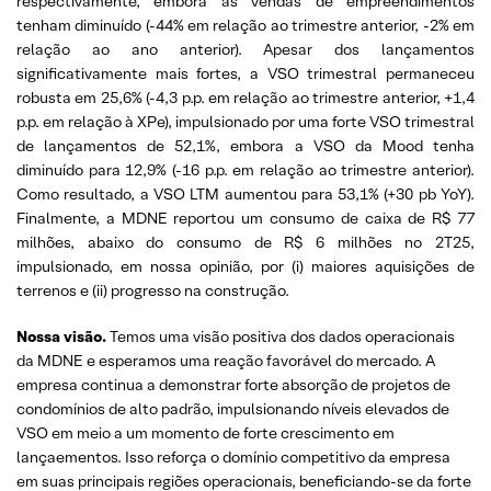
respectivamente, embora as vendas de empreendimentos
tenham diminuído (-44% em relação ao trimestre anterior, -2% em
relação ao ano anterior). Apesar dos lançamentos
significativamente mais fortes, a VSO trimestral permaneceu
robusta em 25,6% (-4,3 p.p. em relação ao trimestre anterior, +1,4
p.p. em relação à XPe), impulsionado por uma forte VSO trimestral
de lançamentos de 52,1%, embora a VSO da Mood tenha
diminuído para 12,9% (-16 p.p. em relação ao trimestre anterior).
Como resultado, a VSO LTM aumentou para 53,1% (+30 pb YoY).
Finalmente, a MDNE reportou um consumo de caixa de R$ 77
milhões, abaixo do consumo de R$ 6 milhões no 2T25,
impulsionado, em nossa opinião, por (i) maiores aquisições de
terrenos e (ii) progresso na construção.
Nossa visão.
Temos uma visão positiva dos dados operacionais
da MDNE e esperamos uma reação favorável do mercado. A
empresa continua a demonstrar forte absorção de projetos de
condomínios de alto padrão, impulsionando níveis elevados de
VSO em meio a um momento de forte crescimento em
lançaementos. Isso reforça o domínio competitivo da empresa
em suas principais regiões operacionais, beneficiando-se da forte