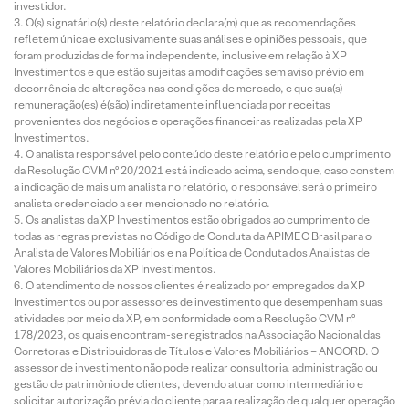
investidor.
O(s) signatário(s) deste relatório declara(m) que as recomendações
refletem única e exclusivamente suas análises e opiniões pessoais, que
foram produzidas de forma independente, inclusive em relação à XP
Investimentos e que estão sujeitas a modificações sem aviso prévio em
decorrência de alterações nas condições de mercado, e que sua(s)
remuneração(es) é(são) indiretamente influenciada por receitas
provenientes dos negócios e operações financeiras realizadas pela XP
Investimentos.
O analista responsável pelo conteúdo deste relatório e pelo cumprimento
da Resolução CVM nº 20/2021 está indicado acima, sendo que, caso constem
a indicação de mais um analista no relatório, o responsável será o primeiro
analista credenciado a ser mencionado no relatório.
Os analistas da XP Investimentos estão obrigados ao cumprimento de
todas as regras previstas no Código de Conduta da APIMEC Brasil para o
Analista de Valores Mobiliários e na Política de Conduta dos Analistas de
Valores Mobiliários da XP Investimentos.
O atendimento de nossos clientes é realizado por empregados da XP
Investimentos ou por assessores de investimento que desempenham suas
atividades por meio da XP, em conformidade com a Resolução CVM nº
178/2023, os quais encontram-se registrados na Associação Nacional das
Corretoras e Distribuidoras de Títulos e Valores Mobiliários – ANCORD. O
assessor de investimento não pode realizar consultoria, administração ou
gestão de patrimônio de clientes, devendo atuar como intermediário e
solicitar autorização prévia do cliente para a realização de qualquer operação