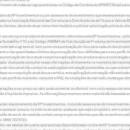
imento de todas as regras previstas no Código de Conduta da APIMEC Brasil para o 
ados da XP Investimentos ou por assessores de investimento que desempenham sua
os na Associação Nacional das Corretoras e Distribuidoras de Títulos e Valores 
de clientes, devendo atuar como intermediário e solicitar autorização prévia do cl
idor aos serviços e produtos de investimento oferecidos pela XP Investimentos, uti
 Suitability nº 01 e do Código ANBIMA de Distribuição de Produtos de Investimen
r, moderado e agressivo), bem como uma pontuação de risco para cada um dos produ
ntro das quantidades e limites da pontuação de risco definidas para o seu perfil. A
 sua pontuação de risco atual comporta a aplicação nos produtos e/ou a contratação
jada. Você pode consultar essas informações diretamente no momento da transmissã
ação de risco atual não comporte a aplicação/contratação pretendida, ou caso exista
m base na composição atual da sua carteira, esta aplicação/contratação não está ad
 seu perfil de investidor, consulte o FAQ. As condições de mercado, mudanças cl
 variações e seu preço ou valor pode aumentar ou diminuir num curto espaço de t
 não é líquida de impostos. As informações presentes neste material são baseadas e
rede de relacionamento da XP Investimentos, incluindo assessores de investimentos
ara qualquer pessoa, no todo ou em parte, qualquer que seja o propósito, sem o pr
ssão de servir de canal de contato sempre que os clientes que não se sentirem sat
e: 0800 722 3710.
dos nas tabelas de custos operacionais disponibilizadas no site da XP Investimento