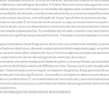
 por quaisquer prejuízos, diretos ou indiretos, que venham a decorrer da utilizaç
 diferentes metodologias de análise. A Análise Técnica é executada seguindo conc
alista utiliza como informação os resultados divulgados pelas companhias emissora
 condições de mercado, o cenário macroeconômico e os eventos específicos da em
dos preços dos ativos, com utilização de “stops” para limitar as possíveis perdas.
ada no mercado. É um título de renda variável, ou seja, um investimento no qual a r
mento de alto risco e os desempenhos anteriores não são necessariamente indicat
terial em relação a desempenhos. As condições de mercado, o cenário macroeconômi
mesmo em significativas perdas patrimoniais. A duração recomendada para o inves
ra investidores de perfil agressivo, de acordo com a política de suitability prat
 fixado em data futura, devendo o adquirente do direito negociado pagar um prê
or apresentarem altas relações de risco e retorno e algumas posições apresentarem 
o patrimônio do cliente não está garantido neste tipo de produto.
 venda de uma determinada quantidade de ações, a um preço fixado, para liquidaç
 mínimo de 16 dias e máximo de 999 dias corridos. O preço será o valor da ação ad
ato. Toda transação a termo requer um depósito de garantia. Essas garantias são 
rdas patrimoniais significativos. Commodity é um objeto ou determinante de preç
rio ou produto físico. É um investimento de risco muito alto, que contempla a possi
imento é de curto prazo e o patrimônio do cliente não está garantido neste tipo 
nvestimento.
DE DISTRIBUIÇÃO DE PRODUTOS DE INVESTIMENTO.