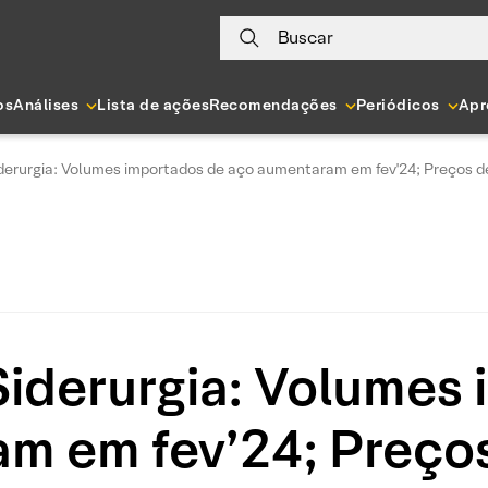
Buscar
os
Análises
Lista de ações
Recomendações
Periódicos
Apr
derurgia: Volumes importados de aço aumentaram em fev'24; Preços de
iderurgia: Volumes
m em fev’24; Preços