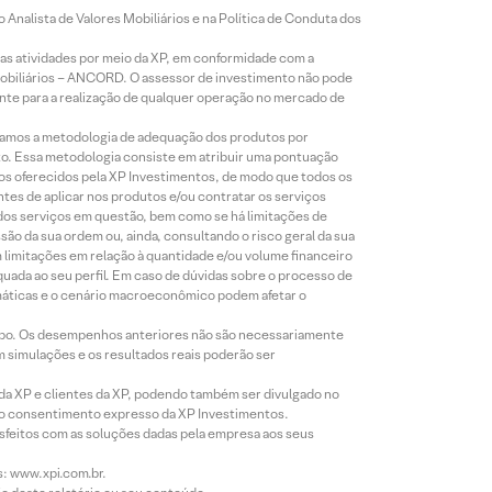
Analista de Valores Mobiliários e na Política de Conduta dos
s atividades por meio da XP, em conformidade com a
Mobiliários – ANCORD. O assessor de investimento não pode
iente para a realização de qualquer operação no mercado de
lizamos a metodologia de adequação dos produtos por
to. Essa metodologia consiste em atribuir uma pontuação
tos oferecidos pela XP Investimentos, de modo que todos os
ntes de aplicar nos produtos e/ou contratar os serviços
 dos serviços em questão, bem como se há limitações de
o da sua ordem ou, ainda, consultando o risco geral da sua
m limitações em relação à quantidade e/ou volume financeiro
equada ao seu perfil. Em caso de dúvidas sobre o processo de
imáticas e o cenário macroeconômico podem afetar o
empo. Os desempenhos anteriores não são necessariamente
m simulações e os resultados reais poderão ser
 da XP e clientes da XP, podendo também ser divulgado no
évio consentimento expresso da XP Investimentos.
isfeitos com as soluções dadas pela empresa aos seus
s: www.xpi.com.br.