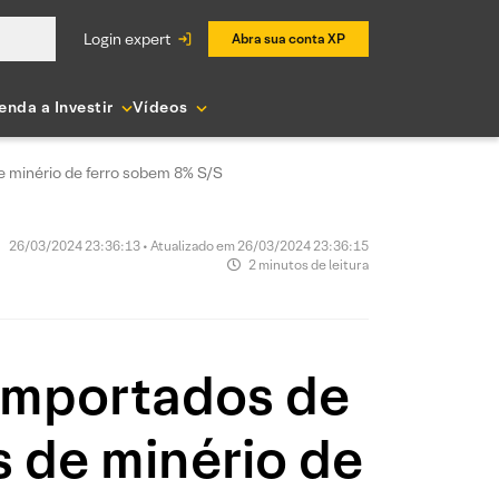
login expert
Abra sua conta XP
enda a Investir
Vídeos
 minério de ferro sobem 8% S/S
26/03/2024 23:36:13 • Atualizado em 26/03/2024 23:36:15
2 minutos de leitura
 importados de
 de minério de