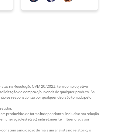
revistas na Resolução CVM 20/2021, tem como objetivo
 solicitação de compra e/ou venda de qualquer produto. As
 não se responsabiliza por qualquer decisão tomada pelo
estidor.
foram produzidas de forma independente, inclusive em relação
 remuneração(es) é(são) indiretamente influenciada por
constem a indicação de mais um analista no relatório, o