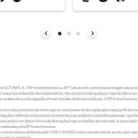
entos CCTVM S.A. (“XP Investimentos ou XP”) de acordo com todas as exigências p
r sua própria decisão de investimento, não constituindo qualquer tipo de oferta ou
s na data de sua divulgação e foram obtidas de fontes públicas. A XP Investimentos
e risco dos produtos de modo a gerar resultados de alocação para cada perfil de inv
mendações refletem única e exclusivamente suas análises e opiniões pessoais, que 
aviso prévio em decorrência de alterações nas condições de mercado, e que sua(s)
realizadas pela XP Investimentos.
lo cumprimento da Resolução CVM nº 20/2021 está indicado acima, sendo que, caso 
onado no relatório.