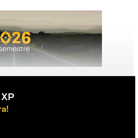
 XP
ra!