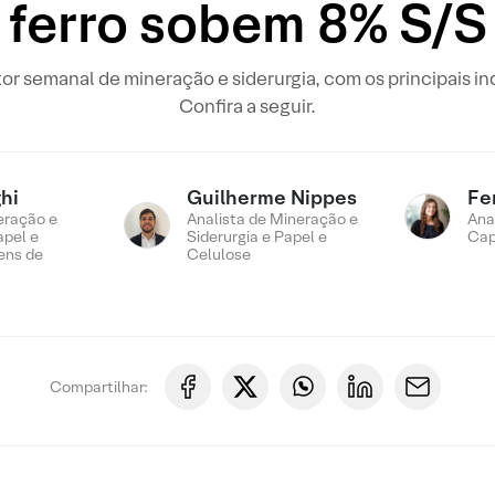
ferro sobem 8% S/S
or semanal de mineração e siderurgia, com os principais i
Confira a seguir.
hi
Guilherme Nippes
Fe
eração e
Analista de Mineração e
Ana
apel e
Siderurgia e Papel e
Cap
ens de
Celulose
Compartilhar: