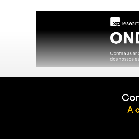
Con
A 