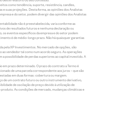
ão deste relatório ou seu conteúdo.
eitos como tendência, suporte, resistência, candles,
s e suas projeções. Desta forma, as opiniões dos Analistas
presa e do setor, podem divergir das opiniões dos Analistas
entabilidade não é preestabelecida, varia conforme as
ivos de resultados futuros e nenhuma declaração ou
co, os eventos específicos da empresa e do setor podem
timento é de médio-longo prazo. Não há quaisquer garantias
icada pela XP Investimentos. No mercado de opções, são
mio ao vendedor tal como num acordo seguro. As operações
a possibilidade de perdas superiores ao capital investido. A
ão em prazo determinado. O prazo do contrato a Termo é
icionado de uma parcela correspondente aos juros – que são
prestadas em duas formas: cobertura ou margem.
o de um contrato futuro ou outro instrumento derivativo,
bilidade de oscilação de preço devido à utilização de
de produto. As condições de mercado, mudanças climáticas e