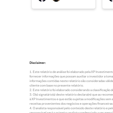
Disclaimer:
Este relatório de análise foi elaborado pela XP Investim
fornecer informações que possam auxiliar o investidor a toma
informações contidas neste relatório são consideradas válida
cliente com base no presente relatório.
Este relatório foi elaborado considerando a classificação d
O(s) signatário(s) deste relatório declara(m) que as reco
à XP Investimentos e que estão sujeitas a modificações sem 
receitas provenientes dos negócios e operações financeiras 
O analista responsável pelo conteúdo deste relatório e pe
responsável será o primeiro analista credenciado a ser menci