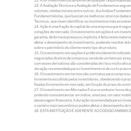
A XP Investimentos se exime de qualquer responsabilidade
A Avaliação Técnica e a Avaliação de Fundamentos seguem
volumes, médias móveis entre outros. Já a Análise Fundament
Fundamentalistas, que buscam os melhores retornos dadas as
Técnicos, que visam identificar os movimentos mais prováveis 
Ação é uma fração do capital de uma empresa que é negoci
cotações de mercado. O investimento em ações é um investi
garantia, de forma expressa ou implícita, é feita neste ma
afetar o desempenho do investimento, podendo resultar até 
sobre o patrimônio do cliente neste tipo de produto.
O investimento em opções é preferencialmente indicado pa
negociados direitos de compra ou venda de um bem por preço
com esses derivativos são consideradas de risco muito alto p
duração recomendada para o investimento é de curto prazo e 
O investimento em termos são contratos para compra ou a
livremente escolhido pelos investidores, obedecendo o prazo
fixados livremente em mercado, em função do prazo do contr
O investimento em Mercados Futuros embute riscos de pe
podendo consubstanciar um índice, uma taxa, um valor mobiliá
alavancagem financeira. A duração recomendada para o invest
o cenário macroeconômico podem afetar o desempenho do i
ESTA INSTITUIÇÃO É ADERENTE AO CÓDIGO ANBIMA 