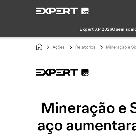
Expert XP 2026
Quem som
Ações
Relatórios
Mineração e Si
Mineração e S
aço aumentara