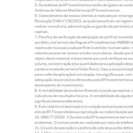
Os analistas da XP Investimentos estão obrigados ao cumpr
Analistas de Valores Mobiliários da XP Investimentos.
O atendimento de nossos clientes é realizado por empreg
Resolução CVM nº 178/2023, os quais encontram-se registrad
realizar consultoria, administração ou gestão de patrimônio 
capitais.
Para fins de verificação da adequação do perfil do invest
portfólio, nos termos das Regras e Procedimentos ANBIMA de
máxima de risco para cada perfil de investidor (conservado
clientes possam ter acesso a todos os produtos, desde que de
objeto deste material, é importante que você verifique se a
volume, concentração e/ou quantidade para a aplicação dese
carteira na tela de carteira (Visão Risco). Caso a sua pontu
para a referida aplicação/contratação, isto significa que, co
adequação dos produtos oferecidos pela XP Investimentos ao
desempenho do investimento.
A rentabilidade de produtos financeiros pode apresentar
indicativos de resultados futuros. A rentabilidade divulgada
significativamente diferentes.
Este relatório é destinado à circulação exclusiva para a 
site da XP. Fica proibida sua reprodução ou redistribuição p
0800 77 20202. A Ouvidoria da XP Investimentos tem a mi
problemas. O contato pode ser realizado por meio do telefon
O custo da operação e a política de cobrança estão defini