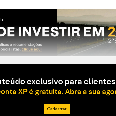
teúdo exclusivo para clientes
conta XP é gratuita. Abra a sua ago
Cadastrar