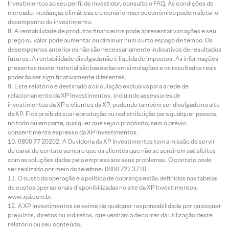
Investimentos ao seu perfil de investidor, consulte o FAQ. As condições de
mercado, mudanças climáticas e o cenário macroeconômico podem afetar o
desempenho do investimento.
A rentabilidade de produtos financeiros pode apresentar variações e seu
preço ou valor pode aumentar ou diminuir num curto espaço de tempo. Os
desempenhos anteriores não são necessariamente indicativos de resultados
futuros. A rentabilidade divulgada não é líquida de impostos. As informações
presentes neste material são baseadas em simulações e os resultados reais
poderão ser significativamente diferentes.
Este relatório é destinado à circulação exclusiva para a rede de
relacionamento da XP Investimentos, incluindo assessores de
investimentos da XP e clientes da XP, podendo também ser divulgado no site
da XP. Fica proibida sua reprodução ou redistribuição para qualquer pessoa,
no todo ou em parte, qualquer que seja o propósito, sem o prévio
consentimento expresso da XP Investimentos.
0800 77 20202. A Ouvidoria da XP Investimentos tem a missão de servir
de canal de contato sempre que os clientes que não se sentirem satisfeitos
com as soluções dadas pela empresa aos seus problemas. O contato pode
ser realizado por meio do telefone: 0800 722 3710.
O custo da operação e a política de cobrança estão definidos nas tabelas
de custos operacionais disponibilizadas no site da XP Investimentos:
www.xpi.com.br.
A XP Investimentos se exime de qualquer responsabilidade por quaisquer
prejuízos, diretos ou indiretos, que venham a decorrer da utilização deste
relatório ou seu conteúdo.