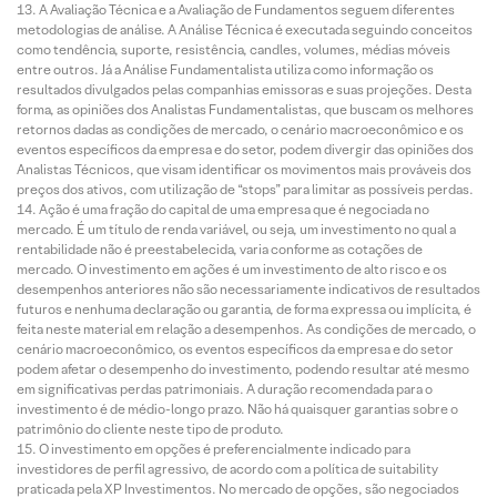
A Avaliação Técnica e a Avaliação de Fundamentos seguem diferentes
metodologias de análise. A Análise Técnica é executada seguindo conceitos
como tendência, suporte, resistência, candles, volumes, médias móveis
entre outros. Já a Análise Fundamentalista utiliza como informação os
resultados divulgados pelas companhias emissoras e suas projeções. Desta
forma, as opiniões dos Analistas Fundamentalistas, que buscam os melhores
retornos dadas as condições de mercado, o cenário macroeconômico e os
eventos específicos da empresa e do setor, podem divergir das opiniões dos
Analistas Técnicos, que visam identificar os movimentos mais prováveis dos
preços dos ativos, com utilização de “stops” para limitar as possíveis perdas.
Ação é uma fração do capital de uma empresa que é negociada no
mercado. É um título de renda variável, ou seja, um investimento no qual a
rentabilidade não é preestabelecida, varia conforme as cotações de
mercado. O investimento em ações é um investimento de alto risco e os
desempenhos anteriores não são necessariamente indicativos de resultados
futuros e nenhuma declaração ou garantia, de forma expressa ou implícita, é
feita neste material em relação a desempenhos. As condições de mercado, o
cenário macroeconômico, os eventos específicos da empresa e do setor
podem afetar o desempenho do investimento, podendo resultar até mesmo
em significativas perdas patrimoniais. A duração recomendada para o
investimento é de médio-longo prazo. Não há quaisquer garantias sobre o
patrimônio do cliente neste tipo de produto.
O investimento em opções é preferencialmente indicado para
investidores de perfil agressivo, de acordo com a política de suitability
praticada pela XP Investimentos. No mercado de opções, são negociados