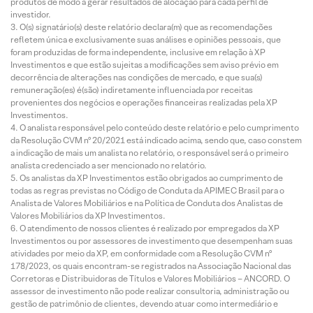
produtos de modo a gerar resultados de alocação para cada perfil de
investidor.
O(s) signatário(s) deste relatório declara(m) que as recomendações
refletem única e exclusivamente suas análises e opiniões pessoais, que
foram produzidas de forma independente, inclusive em relação à XP
Investimentos e que estão sujeitas a modificações sem aviso prévio em
decorrência de alterações nas condições de mercado, e que sua(s)
remuneração(es) é(são) indiretamente influenciada por receitas
provenientes dos negócios e operações financeiras realizadas pela XP
Investimentos.
O analista responsável pelo conteúdo deste relatório e pelo cumprimento
da Resolução CVM nº 20/2021 está indicado acima, sendo que, caso constem
a indicação de mais um analista no relatório, o responsável será o primeiro
analista credenciado a ser mencionado no relatório.
Os analistas da XP Investimentos estão obrigados ao cumprimento de
todas as regras previstas no Código de Conduta da APIMEC Brasil para o
Analista de Valores Mobiliários e na Política de Conduta dos Analistas de
Valores Mobiliários da XP Investimentos.
O atendimento de nossos clientes é realizado por empregados da XP
Investimentos ou por assessores de investimento que desempenham suas
atividades por meio da XP, em conformidade com a Resolução CVM nº
178/2023, os quais encontram-se registrados na Associação Nacional das
Corretoras e Distribuidoras de Títulos e Valores Mobiliários – ANCORD. O
assessor de investimento não pode realizar consultoria, administração ou
gestão de patrimônio de clientes, devendo atuar como intermediário e