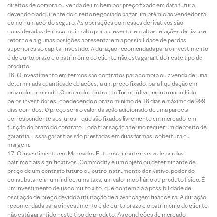
direitos de compra ou venda de um bem por preço fixado em data futura,
devendo o adquirente do direito negociado pagar um prêmio ao vendedor tal
como num acordo seguro. As operações com esses derivativos são
consideradas de risco muito alto por apresentarem altas relações de risco e
retorno e algumas posições apresentarem a possibilidade de perdas
superiores ao capital investido. A duração recomendada para o investimento
é de curto prazo e o patrimônio do cliente não está garantido neste tipo de
produto.
O investimento em termos são contratos para compra ou a venda de uma
determinada quantidade de ações, a um preço fixado, para liquidação em
prazo determinado. O prazo do contrato a Termo é livremente escolhido
pelos investidores, obedecendo o prazo mínimo de 16 dias e máximo de 999
dias corridos. O preço será o valor da ação adicionado de uma parcela
correspondente aos juros – que são fixados livremente em mercado, em
função do prazo do contrato. Toda transação a termo requer um depósito de
garantia. Essas garantias são prestadas em duas formas: cobertura ou
margem.
O investimento em Mercados Futuros embute riscos de perdas
patrimoniais significativos. Commodity é um objeto ou determinante de
preço de um contrato futuro ou outro instrumento derivativo, podendo
consubstanciar um índice, uma taxa, um valor mobiliário ou produto físico. É
um investimento de risco muito alto, que contempla a possibilidade de
oscilação de preço devido à utilização de alavancagem financeira. A duração
recomendada para o investimento é de curto prazo e o patrimônio do cliente
não está garantido neste tipo de produto. As condições de mercado,