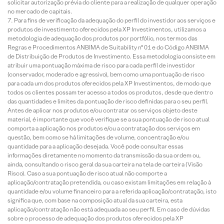
solicitar autorização prévia do cliente para a realização de qualquer operação
no mercado de capitais.
Para fins de verificação da adequação do perfil do investidor aos serviços e
produtos de investimento oferecidos pela XP Investimentos, utilizamos a
metodologia de adequação dos produtos por portfólio, nos termos das
Regras e Procedimentos ANBIMA de Suitability nº 01 e do Código ANBIMA
de Distribuição de Produtos de Investimento. Essa metodologia consiste em
atribuir uma pontuação máxima de risco para cada perfil de investidor
(conservador, moderado e agressivo), bem como uma pontuação de risco
para cada um dos produtos oferecidos pela XP Investimentos, de modo que
todos os clientes possam ter acesso a todos os produtos, desde que dentro
das quantidades e limites da pontuação de risco definidas para o seu perfil.
Antes de aplicar nos produtos e/ou contratar os serviços objeto deste
material, é importante que você verifique se a sua pontuação de risco atual
comporta a aplicação nos produtos e/ou a contratação dos serviços em
questão, bem como se há limitações de volume, concentração e/ou
quantidade para a aplicação desejada. Você pode consultar essas
informações diretamente no momento da transmissão da sua ordem ou,
ainda, consultando o risco geral da sua carteira na tela de carteira (Visão
Risco). Caso a sua pontuação de risco atual não comporte a
aplicação/contratação pretendida, ou caso existam limitações em relação à
quantidade e/ou volume financeiro para a referida aplicação/contratação, isto
significa que, com base na composição atual da sua carteira, esta
aplicação/contratação não está adequada ao seu perfil. Em caso de dúvidas
sobre o processo de adequação dos produtos oferecidos pela XP