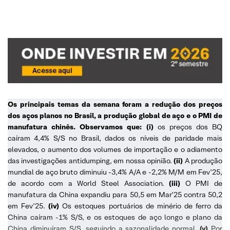
Os principais temas da semana foram a redução dos preços
dos aços planos no Brasil, a produção global de aço e o PMI de
manufatura chinês. Observamos que: (i)
os preços dos BQ
caíram 4,4% S/S no Brasil, dados os níveis de paridade mais
elevados, o aumento dos volumes de importação e o adiamento
das investigações antidumping, em nossa opinião.
(ii)
A produção
mundial de aço bruto diminuiu -3,4% A/A e -2,2% M/M em Fev’25,
de acordo com a World Steel Association.
(iii)
O PMI de
manufatura da China expandiu para 50,5 em Mar’25 contra 50,2
em Fev’25.
(iv)
Os estoques portuários de minério de ferro da
China caíram -1% S/S, e os estoques de aço longo e plano da
China diminuíram S/S, seguindo a sazonalidade normal.
(v)
Por