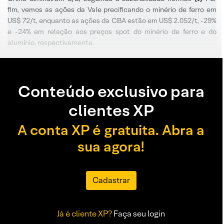
fim, vemos as ações da Vale precificando o minério de ferro em
US$ 72/t, enquanto as ações da CBA estão em US$ 2.052/t, -29%
e -24% em relação aos preços spot do minério de ferro e do
alumínio, respectivamente.
Conteúdo exclusivo para
clientes XP
A conta XP é gratuita. Abra a
sua agora!
Cadastrar
Já é cliente XP?
Faça seu login