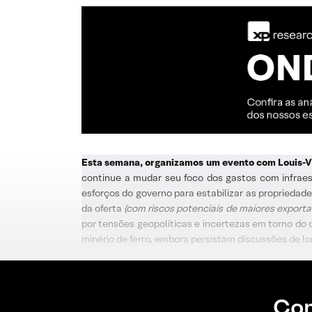
Esta semana, organizamos um evento com Louis-
continue a mudar seu foco dos gastos com infraest
esforços do governo para estabilizar as propriedad
da oferta
(com riscos potenciais de maiores expor
por tensões geopolíticas e incertezas em torno do 
minério de ferro, embora persistam discussões de 
Con