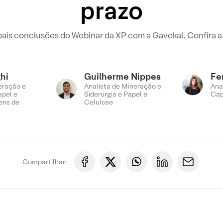
prazo
pais conclusões do Webinar da XP com a Gavekal. Confira a 
hi
Guilherme Nippes
Fe
eração e
Analista de Mineração e
Ana
apel e
Siderurgia e Papel e
Cap
ens de
Celulose
Compartilhar: