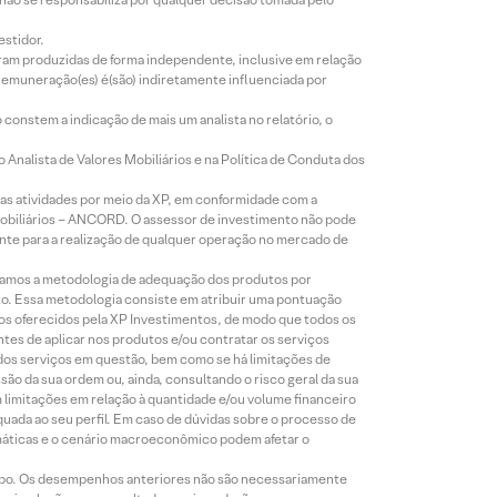
estidor.
foram produzidas de forma independente, inclusive em relação
 remuneração(es) é(são) indiretamente influenciada por
constem a indicação de mais um analista no relatório, o
Analista de Valores Mobiliários e na Política de Conduta dos
s atividades por meio da XP, em conformidade com a
Mobiliários – ANCORD. O assessor de investimento não pode
iente para a realização de qualquer operação no mercado de
lizamos a metodologia de adequação dos produtos por
to. Essa metodologia consiste em atribuir uma pontuação
tos oferecidos pela XP Investimentos, de modo que todos os
ntes de aplicar nos produtos e/ou contratar os serviços
 dos serviços em questão, bem como se há limitações de
o da sua ordem ou, ainda, consultando o risco geral da sua
m limitações em relação à quantidade e/ou volume financeiro
equada ao seu perfil. Em caso de dúvidas sobre o processo de
imáticas e o cenário macroeconômico podem afetar o
empo. Os desempenhos anteriores não são necessariamente