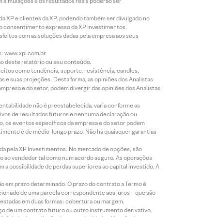
m simulações e os resultados reais poderão ser
 da XP e clientes da XP, podendo também ser divulgado no
évio consentimento expresso da XP Investimentos.
isfeitos com as soluções dadas pela empresa aos seus
s: www.xpi.com.br.
ão deste relatório ou seu conteúdo.
eitos como tendência, suporte, resistência, candles,
s e suas projeções. Desta forma, as opiniões dos Analistas
presa e do setor, podem divergir das opiniões dos Analistas
entabilidade não é preestabelecida, varia conforme as
ivos de resultados futuros e nenhuma declaração ou
co, os eventos específicos da empresa e do setor podem
timento é de médio-longo prazo. Não há quaisquer garantias
icada pela XP Investimentos. No mercado de opções, são
mio ao vendedor tal como num acordo seguro. As operações
a possibilidade de perdas superiores ao capital investido. A
ão em prazo determinado. O prazo do contrato a Termo é
icionado de uma parcela correspondente aos juros – que são
prestadas em duas formas: cobertura ou margem.
o de um contrato futuro ou outro instrumento derivativo,