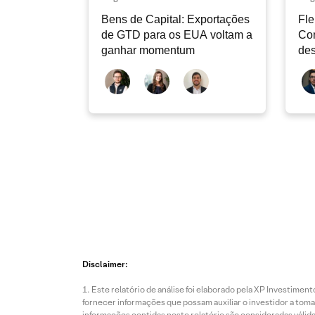
Bens de Capital: Exportações
Fle
de GTD para os EUA voltam a
Co
ganhar momentum
des
dev
atu
Disclaimer:
Este relatório de análise foi elaborado pela XP Investim
fornecer informações que possam auxiliar o investidor a toma
informações contidas neste relatório são consideradas válida