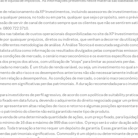
 não é líquida de impostos. As informações presentes neste material são baseadas e
rede de relacionamento da XP Investimentos, incluindo assessores de investimentos
ara qualquer pessoa, no todo ou em parte, qualquer que seja o propósito, sem o pr
ssão de servir de canal de contato sempre que os clientes que não se sentirem sat
e: 0800 722 3710.
dos nas tabelas de custos operacionais disponibilizadas no site da XP Investimento
 por quaisquer prejuízos, diretos ou indiretos, que venham a decorrer da utilizaç
 diferentes metodologias de análise. A Análise Técnica é executada seguindo conc
alista utiliza como informação os resultados divulgados pelas companhias emissora
 condições de mercado, o cenário macroeconômico e os eventos específicos da em
dos preços dos ativos, com utilização de “stops” para limitar as possíveis perdas.
ada no mercado. É um título de renda variável, ou seja, um investimento no qual a r
mento de alto risco e os desempenhos anteriores não são necessariamente indicat
terial em relação a desempenhos. As condições de mercado, o cenário macroeconômi
mesmo em significativas perdas patrimoniais. A duração recomendada para o inves
ra investidores de perfil agressivo, de acordo com a política de suitability prat
 fixado em data futura, devendo o adquirente do direito negociado pagar um prê
or apresentarem altas relações de risco e retorno e algumas posições apresentarem 
o patrimônio do cliente não está garantido neste tipo de produto.
 venda de uma determinada quantidade de ações, a um preço fixado, para liquidaç
 mínimo de 16 dias e máximo de 999 dias corridos. O preço será o valor da ação ad
ato. Toda transação a termo requer um depósito de garantia. Essas garantias são 
rdas patrimoniais significativos. Commodity é um objeto ou determinante de preç