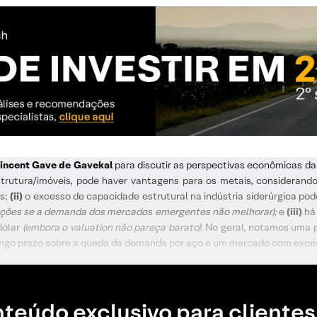
Vincent Gave de Gavekal
para discutir as perspectivas econômicas da
rutura/imóveis, pode haver vantagens para os metais, considerando 
es;
(ii)
o excesso de capacidade estrutural na indústria siderúrgica pod
tações se a demanda dos mercados emergentes não melhorar);
e
(iii)
há 
dólar
(embora o valuation não pareça barato).
No geral, notamos uma po
longo prazo sobre a queda da demanda por aço e um mercado com exces
teúdo exclusivo para clientes