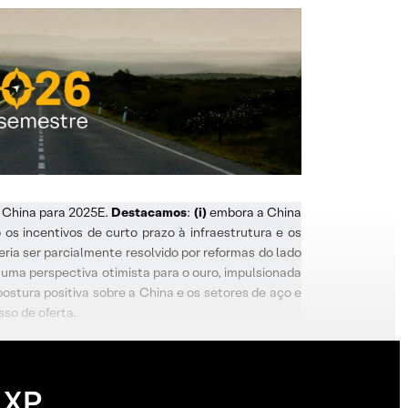
 China para 2025E.
Destacamos
:
(i)
embora a China
os incentivos de curto prazo à infraestrutura e os
eria ser parcialmente resolvido por reformas do lado
uma perspectiva otimista para o ouro, impulsionada
stura positiva sobre a China e os setores de aço e
so de oferta.
 XP