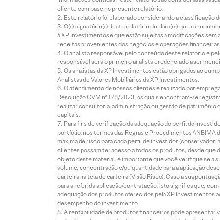
cliente com base no presente relatório.
Este relatório foi elaborado considerando a classificação d
O(s) signatário(s) deste relatório declara(m) que as reco
à XP Investimentos e que estão sujeitas a modificações sem 
receitas provenientes dos negócios e operações financeiras 
O analista responsável pelo conteúdo deste relatório e pe
responsável será o primeiro analista credenciado a ser menci
Os analistas da XP Investimentos estão obrigados ao cumpr
Analistas de Valores Mobiliários da XP Investimentos.
O atendimento de nossos clientes é realizado por empreg
Resolução CVM nº 178/2023, os quais encontram-se registrad
realizar consultoria, administração ou gestão de patrimônio 
capitais.
Para fins de verificação da adequação do perfil do invest
portfólio, nos termos das Regras e Procedimentos ANBIMA de
máxima de risco para cada perfil de investidor (conservado
clientes possam ter acesso a todos os produtos, desde que de
objeto deste material, é importante que você verifique se a
volume, concentração e/ou quantidade para a aplicação dese
carteira na tela de carteira (Visão Risco). Caso a sua pontu
para a referida aplicação/contratação, isto significa que, co
adequação dos produtos oferecidos pela XP Investimentos ao
desempenho do investimento.
A rentabilidade de produtos financeiros pode apresentar