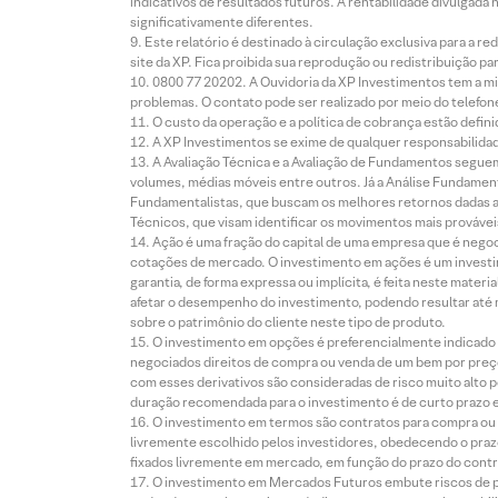
indicativos de resultados futuros. A rentabilidade divulgada
significativamente diferentes.
Este relatório é destinado à circulação exclusiva para a 
site da XP. Fica proibida sua reprodução ou redistribuição p
0800 77 20202. A Ouvidoria da XP Investimentos tem a mi
problemas. O contato pode ser realizado por meio do telefon
O custo da operação e a política de cobrança estão defini
A XP Investimentos se exime de qualquer responsabilidade
A Avaliação Técnica e a Avaliação de Fundamentos seguem
volumes, médias móveis entre outros. Já a Análise Fundament
Fundamentalistas, que buscam os melhores retornos dadas as
Técnicos, que visam identificar os movimentos mais prováveis 
Ação é uma fração do capital de uma empresa que é negoci
cotações de mercado. O investimento em ações é um investi
garantia, de forma expressa ou implícita, é feita neste ma
afetar o desempenho do investimento, podendo resultar até 
sobre o patrimônio do cliente neste tipo de produto.
O investimento em opções é preferencialmente indicado pa
negociados direitos de compra ou venda de um bem por preço
com esses derivativos são consideradas de risco muito alto p
duração recomendada para o investimento é de curto prazo e 
O investimento em termos são contratos para compra ou a
livremente escolhido pelos investidores, obedecendo o prazo
fixados livremente em mercado, em função do prazo do contr
O investimento em Mercados Futuros embute riscos de pe