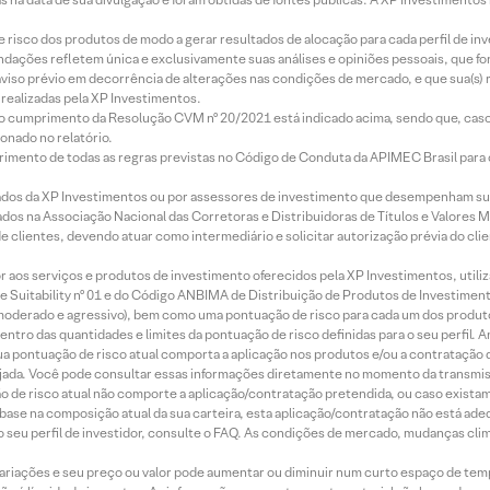
e risco dos produtos de modo a gerar resultados de alocação para cada perfil de inv
mendações refletem única e exclusivamente suas análises e opiniões pessoais, que 
aviso prévio em decorrência de alterações nas condições de mercado, e que sua(s)
realizadas pela XP Investimentos.
lo cumprimento da Resolução CVM nº 20/2021 está indicado acima, sendo que, caso 
onado no relatório.
imento de todas as regras previstas no Código de Conduta da APIMEC Brasil para o 
ados da XP Investimentos ou por assessores de investimento que desempenham sua
os na Associação Nacional das Corretoras e Distribuidoras de Títulos e Valores 
de clientes, devendo atuar como intermediário e solicitar autorização prévia do cl
idor aos serviços e produtos de investimento oferecidos pela XP Investimentos, uti
 Suitability nº 01 e do Código ANBIMA de Distribuição de Produtos de Investimen
r, moderado e agressivo), bem como uma pontuação de risco para cada um dos produ
ntro das quantidades e limites da pontuação de risco definidas para o seu perfil. A
 sua pontuação de risco atual comporta a aplicação nos produtos e/ou a contratação
jada. Você pode consultar essas informações diretamente no momento da transmissã
ação de risco atual não comporte a aplicação/contratação pretendida, ou caso exista
m base na composição atual da sua carteira, esta aplicação/contratação não está ad
 seu perfil de investidor, consulte o FAQ. As condições de mercado, mudanças cl
 variações e seu preço ou valor pode aumentar ou diminuir num curto espaço de t