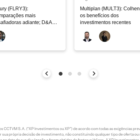
ury (FLRY3):
Multiplan (MULT3): Colhe
mparações mais
os benefícios dos
afiadoras adiante; D&A
investimentos recentes
e permanecer nos níveis
ais
entos CCTVM S.A. (“XP Investimentos ou XP”) de acordo com todas as exigências p
r sua própria decisão de investimento, não constituindo qualquer tipo de oferta ou
s na data de sua divulgação e foram obtidas de fontes públicas. A XP Investimentos