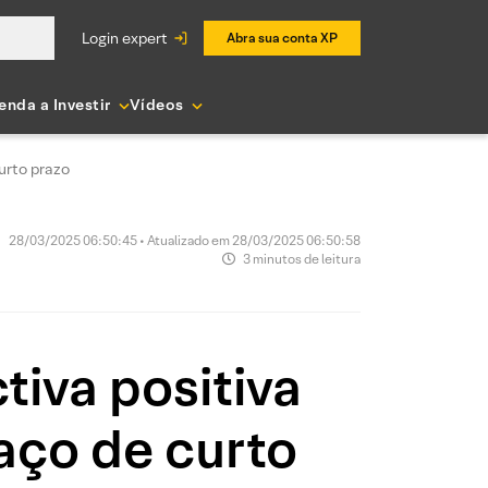
login expert
Abra sua conta XP
enda a Investir
Vídeos
urto prazo
28/03/2025 06:50:45 • Atualizado em 28/03/2025 06:50:58
3 minutos de leitura
tiva positiva
aço de curto