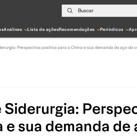
Buscar
os
Análises
Lista de ações
Recomendações
Periódicos
Apr
erurgia: Perspectiva positiva para a China e sua demanda de aço de c
Siderurgia: Perspec
a e sua demanda de 