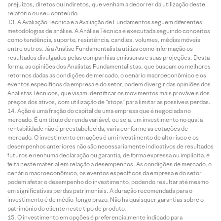
prejuízos, diretos ou indiretos, que venham a decorrer da utilização deste
relatório ou seu conteúdo.
A Avaliação Técnica e a Avaliação de Fundamentos seguem diferentes
metodologias de análise. A Análise Técnica é executada seguindo conceitos
como tendência, suporte, resistência, candles, volumes, médias móveis
entre outros. Já a Análise Fundamentalista utiliza como informação os
resultados divulgados pelas companhias emissoras e suas projeções. Desta
forma, as opiniões dos Analistas Fundamentalistas, que buscam os melhores
retornos dadas as condições de mercado, o cenário macroeconômico e os
eventos específicos da empresa e do setor, podem divergir das opiniões dos
Analistas Técnicos, que visam identificar os movimentos mais prováveis dos
preços dos ativos, com utilização de “stops” para limitar as possíveis perdas.
Ação é uma fração do capital de uma empresa que é negociada no
mercado. É um título de renda variável, ou seja, um investimento no qual a
rentabilidade não é preestabelecida, varia conforme as cotações de
mercado. O investimento em ações é um investimento de alto risco e os
desempenhos anteriores não são necessariamente indicativos de resultados
futuros e nenhuma declaração ou garantia, de forma expressa ou implícita, é
feita neste material em relação a desempenhos. As condições de mercado, o
cenário macroeconômico, os eventos específicos da empresa e do setor
podem afetar o desempenho do investimento, podendo resultar até mesmo
em significativas perdas patrimoniais. A duração recomendada para o
investimento é de médio-longo prazo. Não há quaisquer garantias sobre o
patrimônio do cliente neste tipo de produto.
O investimento em opções é preferencialmente indicado para