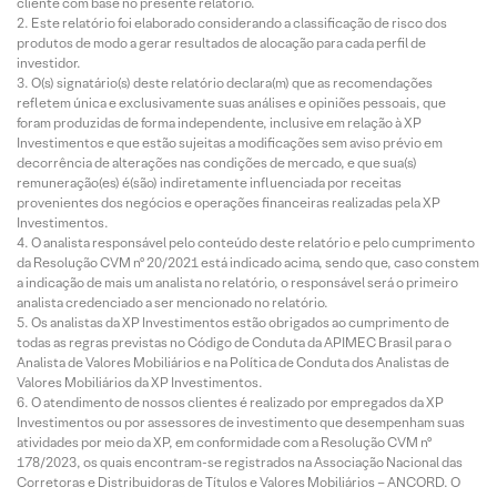
cliente com base no presente relatório.
Este relatório foi elaborado considerando a classificação de risco dos
produtos de modo a gerar resultados de alocação para cada perfil de
investidor.
O(s) signatário(s) deste relatório declara(m) que as recomendações
refletem única e exclusivamente suas análises e opiniões pessoais, que
foram produzidas de forma independente, inclusive em relação à XP
Investimentos e que estão sujeitas a modificações sem aviso prévio em
decorrência de alterações nas condições de mercado, e que sua(s)
remuneração(es) é(são) indiretamente influenciada por receitas
provenientes dos negócios e operações financeiras realizadas pela XP
Investimentos.
O analista responsável pelo conteúdo deste relatório e pelo cumprimento
da Resolução CVM nº 20/2021 está indicado acima, sendo que, caso constem
a indicação de mais um analista no relatório, o responsável será o primeiro
analista credenciado a ser mencionado no relatório.
Os analistas da XP Investimentos estão obrigados ao cumprimento de
todas as regras previstas no Código de Conduta da APIMEC Brasil para o
Analista de Valores Mobiliários e na Política de Conduta dos Analistas de
Valores Mobiliários da XP Investimentos.
O atendimento de nossos clientes é realizado por empregados da XP
Investimentos ou por assessores de investimento que desempenham suas
atividades por meio da XP, em conformidade com a Resolução CVM nº
178/2023, os quais encontram-se registrados na Associação Nacional das
Corretoras e Distribuidoras de Títulos e Valores Mobiliários – ANCORD. O