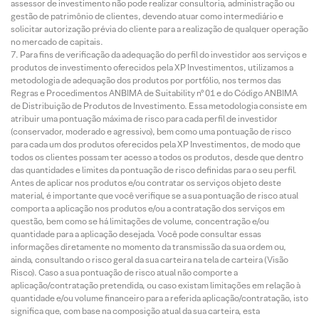
assessor de investimento não pode realizar consultoria, administração ou
gestão de patrimônio de clientes, devendo atuar como intermediário e
solicitar autorização prévia do cliente para a realização de qualquer operação
no mercado de capitais.
Para fins de verificação da adequação do perfil do investidor aos serviços e
produtos de investimento oferecidos pela XP Investimentos, utilizamos a
metodologia de adequação dos produtos por portfólio, nos termos das
Regras e Procedimentos ANBIMA de Suitability nº 01 e do Código ANBIMA
de Distribuição de Produtos de Investimento. Essa metodologia consiste em
atribuir uma pontuação máxima de risco para cada perfil de investidor
(conservador, moderado e agressivo), bem como uma pontuação de risco
para cada um dos produtos oferecidos pela XP Investimentos, de modo que
todos os clientes possam ter acesso a todos os produtos, desde que dentro
das quantidades e limites da pontuação de risco definidas para o seu perfil.
Antes de aplicar nos produtos e/ou contratar os serviços objeto deste
material, é importante que você verifique se a sua pontuação de risco atual
comporta a aplicação nos produtos e/ou a contratação dos serviços em
questão, bem como se há limitações de volume, concentração e/ou
quantidade para a aplicação desejada. Você pode consultar essas
informações diretamente no momento da transmissão da sua ordem ou,
ainda, consultando o risco geral da sua carteira na tela de carteira (Visão
Risco). Caso a sua pontuação de risco atual não comporte a
aplicação/contratação pretendida, ou caso existam limitações em relação à
quantidade e/ou volume financeiro para a referida aplicação/contratação, isto
significa que, com base na composição atual da sua carteira, esta