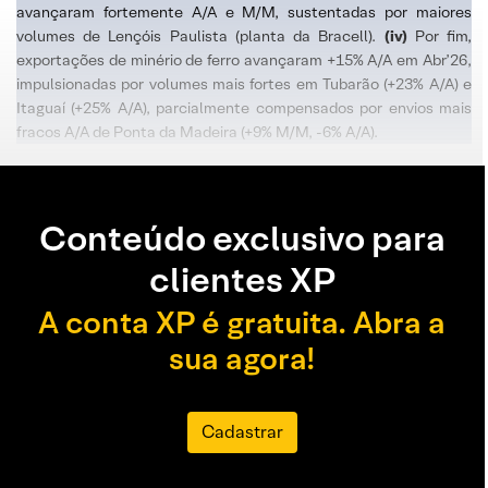
avançaram fortemente A/A e M/M, sustentadas por maiores
volumes de Lençóis Paulista (planta da Bracell).
(iv)
Por fim,
exportações de minério de ferro avançaram +15% A/A em Abr’26,
impulsionadas por volumes mais fortes em Tubarão (+23% A/A) e
Itaguaí (+25% A/A), parcialmente compensados por envios mais
fracos A/A de Ponta da Madeira (+9% M/M, -6% A/A).
Conteúdo exclusivo para
clientes XP
A conta XP é gratuita. Abra a
sua agora!
Cadastrar