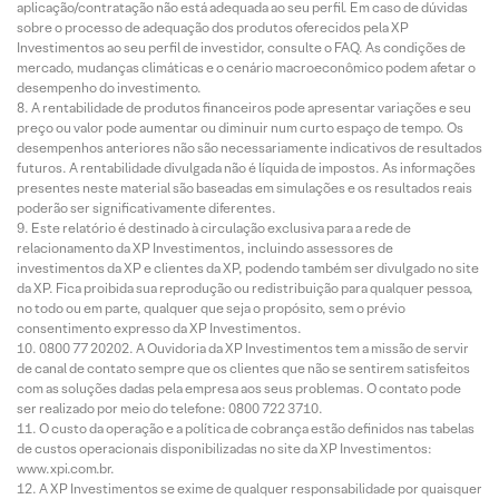
aplicação/contratação não está adequada ao seu perfil. Em caso de dúvidas
sobre o processo de adequação dos produtos oferecidos pela XP
Investimentos ao seu perfil de investidor, consulte o FAQ. As condições de
mercado, mudanças climáticas e o cenário macroeconômico podem afetar o
desempenho do investimento.
A rentabilidade de produtos financeiros pode apresentar variações e seu
preço ou valor pode aumentar ou diminuir num curto espaço de tempo. Os
desempenhos anteriores não são necessariamente indicativos de resultados
futuros. A rentabilidade divulgada não é líquida de impostos. As informações
presentes neste material são baseadas em simulações e os resultados reais
poderão ser significativamente diferentes.
Este relatório é destinado à circulação exclusiva para a rede de
relacionamento da XP Investimentos, incluindo assessores de
investimentos da XP e clientes da XP, podendo também ser divulgado no site
da XP. Fica proibida sua reprodução ou redistribuição para qualquer pessoa,
no todo ou em parte, qualquer que seja o propósito, sem o prévio
consentimento expresso da XP Investimentos.
0800 77 20202. A Ouvidoria da XP Investimentos tem a missão de servir
de canal de contato sempre que os clientes que não se sentirem satisfeitos
com as soluções dadas pela empresa aos seus problemas. O contato pode
ser realizado por meio do telefone: 0800 722 3710.
O custo da operação e a política de cobrança estão definidos nas tabelas
de custos operacionais disponibilizadas no site da XP Investimentos:
www.xpi.com.br.
A XP Investimentos se exime de qualquer responsabilidade por quaisquer