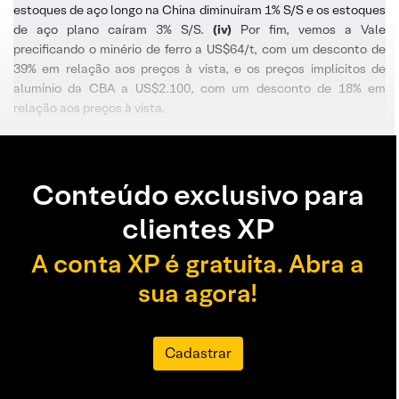
estoques de aço longo na China diminuíram 1% S/S e os estoques
de aço plano caíram 3% S/S.
(iv)
Por fim, vemos a Vale
precificando o minério de ferro a US$64/t, com um desconto de
39% em relação aos preços à vista, e os preços implícitos de
alumínio da CBA a US$2.100, com um desconto de 18% em
relação aos preços à vista.
Conteúdo exclusivo para
clientes XP
A conta XP é gratuita. Abra a
sua agora!
Cadastrar