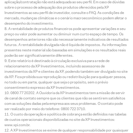
aplicação/contratação não está adequada ao seu perfil. Em caso de dúvidas
sobre o processo de adequação dos produtos oferecidos pela XP
Investimentos ao seu perfil de investidor, consulte o FAQ. As condições de
mercado, mudanças climáticas e o cenário macroeconômico podem afetar o
desempenho do investimento.
A rentabilidade de produtos financeiros pode apresentar variações e seu
preço ou valor pode aumentar ou diminuir num curto espaço de tempo. Os
desempenhos anteriores não são necessariamente indicativos de resultados
futuros. A rentabilidade divulgada não é líquida de impostos. As informações
presentes neste material são baseadas em simulações e os resultados reais
poderão ser significativamente diferentes.
Este relatório é destinado à circulação exclusiva para a rede de
relacionamento da XP Investimentos, incluindo assessores de
investimentos da XP e clientes da XP, podendo também ser divulgado no site
da XP. Fica proibida sua reprodução ou redistribuição para qualquer pessoa,
no todo ou em parte, qualquer que seja o propósito, sem o prévio
consentimento expresso da XP Investimentos.
0800 77 20202. A Ouvidoria da XP Investimentos tem a missão de servir
de canal de contato sempre que os clientes que não se sentirem satisfeitos
com as soluções dadas pela empresa aos seus problemas. O contato pode
ser realizado por meio do telefone: 0800 722 3710.
O custo da operação e a política de cobrança estão definidos nas tabelas
de custos operacionais disponibilizadas no site da XP Investimentos:
www.xpi.com.br.
A XP Investimentos se exime de qualquer responsabilidade por quaisquer