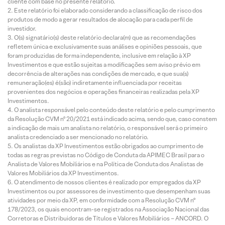
cliente com base no presente relatório.
Este relatório foi elaborado considerando a classificação de risco dos
produtos de modo a gerar resultados de alocação para cada perfil de
investidor.
O(s) signatário(s) deste relatório declara(m) que as recomendações
refletem única e exclusivamente suas análises e opiniões pessoais, que
foram produzidas de forma independente, inclusive em relação à XP
Investimentos e que estão sujeitas a modificações sem aviso prévio em
decorrência de alterações nas condições de mercado, e que sua(s)
remuneração(es) é(são) indiretamente influenciada por receitas
provenientes dos negócios e operações financeiras realizadas pela XP
Investimentos.
O analista responsável pelo conteúdo deste relatório e pelo cumprimento
da Resolução CVM nº 20/2021 está indicado acima, sendo que, caso constem
a indicação de mais um analista no relatório, o responsável será o primeiro
analista credenciado a ser mencionado no relatório.
Os analistas da XP Investimentos estão obrigados ao cumprimento de
todas as regras previstas no Código de Conduta da APIMEC Brasil para o
Analista de Valores Mobiliários e na Política de Conduta dos Analistas de
Valores Mobiliários da XP Investimentos.
O atendimento de nossos clientes é realizado por empregados da XP
Investimentos ou por assessores de investimento que desempenham suas
atividades por meio da XP, em conformidade com a Resolução CVM nº
178/2023, os quais encontram-se registrados na Associação Nacional das
Corretoras e Distribuidoras de Títulos e Valores Mobiliários – ANCORD. O