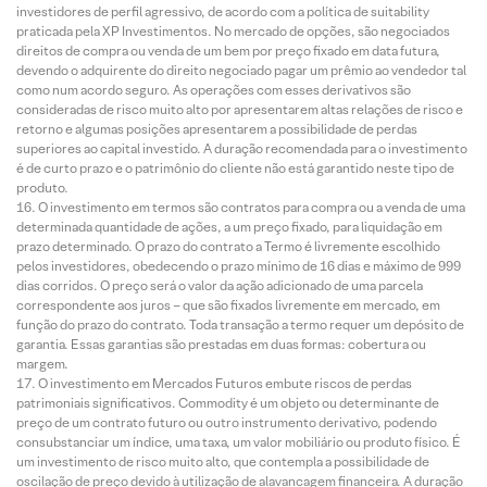
investidores de perfil agressivo, de acordo com a política de suitability
praticada pela XP Investimentos. No mercado de opções, são negociados
direitos de compra ou venda de um bem por preço fixado em data futura,
devendo o adquirente do direito negociado pagar um prêmio ao vendedor tal
como num acordo seguro. As operações com esses derivativos são
consideradas de risco muito alto por apresentarem altas relações de risco e
retorno e algumas posições apresentarem a possibilidade de perdas
superiores ao capital investido. A duração recomendada para o investimento
é de curto prazo e o patrimônio do cliente não está garantido neste tipo de
produto.
O investimento em termos são contratos para compra ou a venda de uma
determinada quantidade de ações, a um preço fixado, para liquidação em
prazo determinado. O prazo do contrato a Termo é livremente escolhido
pelos investidores, obedecendo o prazo mínimo de 16 dias e máximo de 999
dias corridos. O preço será o valor da ação adicionado de uma parcela
correspondente aos juros – que são fixados livremente em mercado, em
função do prazo do contrato. Toda transação a termo requer um depósito de
garantia. Essas garantias são prestadas em duas formas: cobertura ou
margem.
O investimento em Mercados Futuros embute riscos de perdas
patrimoniais significativos. Commodity é um objeto ou determinante de
preço de um contrato futuro ou outro instrumento derivativo, podendo
consubstanciar um índice, uma taxa, um valor mobiliário ou produto físico. É
um investimento de risco muito alto, que contempla a possibilidade de
oscilação de preço devido à utilização de alavancagem financeira. A duração