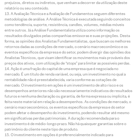
prejuízos, diretos ou indiretos, que venham a decorrer da utilização deste
relatório ou seu conteúdo.
A Avaliação Técnica e a Avaliação de Fundamentos seguem diferentes
metodologias de análise. A Análise Técnica é executada seguindo conceitos
como tendência, suporte, resistência, candles, volumes, médias móveis
entre outros. Já a Análise Fundamentalista utiliza como informação os
resultados divulgados pelas companhias emissoras e suas projeções. Desta
forma, as opiniões dos Analistas Fundamentalistas, que buscam os melhores
retornos dadas as condições de mercado, o cenário macroeconômico e os
eventos específicos da empresa e do setor, podem divergir das opiniões dos
Analistas Técnicos, que visam identificar os movimentos mais prováveis dos
preços dos ativos, com utilização de “stops” para limitar as possíveis perdas.
Ação é uma fração do capital de uma empresa que é negociada no
mercado. É um título de renda variável, ou seja, um investimento no qual a
rentabilidade não é preestabelecida, varia conforme as cotações de
mercado. O investimento em ações é um investimento de alto risco e os
desempenhos anteriores não são necessariamente indicativos de resultados
futuros e nenhuma declaração ou garantia, de forma expressa ou implícita, é
feita neste material em relação a desempenhos. As condições de mercado, o
cenário macroeconômico, os eventos específicos da empresa e do setor
podem afetar o desempenho do investimento, podendo resultar até mesmo
em significativas perdas patrimoniais. A duração recomendada para o
investimento é de médio-longo prazo. Não há quaisquer garantias sobre o
patrimônio do cliente neste tipo de produto.
O investimento em opções é preferencialmente indicado para