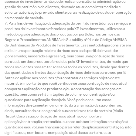
assessor de investimento não pode realizar consultoria, administração ou
gestão de patrimônio de clientes, devendo atuar como intermediário e
solicitar autorização prévia do cliente para a realização de qualquer operação
no mercado de capitais.
Para fins de verificação da adequação do perfil do investidor aos serviços e
produtos de investimento oferecidos pela XP Investimentos, utilizamos a
metodologia de adequação dos produtos por portfólio, nos termos das
Regras e Procedimentos ANBIMA de Suitability nº 01 e do Código ANBIMA
de Distribuição de Produtos de Investimento. Essa metodologia consiste em
atribuir uma pontuação máxima de risco para cada perfil de investidor
(conservador, moderado e agressivo), bem como uma pontuação de risco
para cada um dos produtos oferecidos pela XP Investimentos, de modo que
todos os clientes possam ter acesso a todos os produtos, desde que dentro
das quantidades e limites da pontuação de risco definidas para o seu perfil.
Antes de aplicar nos produtos e/ou contratar os serviços objeto deste
material, é importante que você verifique se a sua pontuação de risco atual
comporta a aplicação nos produtos e/ou a contratação dos serviços em
questão, bem como se há limitações de volume, concentração e/ou
quantidade para a aplicação desejada. Você pode consultar essas
informações diretamente no momento da transmissão da sua ordem ou,
ainda, consultando o risco geral da sua carteira na tela de carteira (Visão
Risco). Caso a sua pontuação de risco atual não comporte a
aplicação/contratação pretendida, ou caso existam limitações em relação à
quantidade e/ou volume financeiro para a referida aplicação/contratação, isto
significa que, com base na composição atual da sua carteira, esta