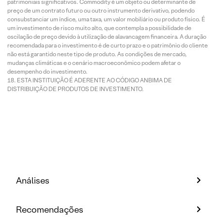
patrimoniais significativos. Commodity é um objeto ou determinante de
preço de um contrato futuro ou outro instrumento derivativo, podendo
consubstanciar um índice, uma taxa, um valor mobiliário ou produto físico. É
um investimento de risco muito alto, que contempla a possibilidade de
oscilação de preço devido à utilização de alavancagem financeira. A duração
recomendada para o investimento é de curto prazo e o patrimônio do cliente
não está garantido neste tipo de produto. As condições de mercado,
mudanças climáticas e o cenário macroeconômico podem afetar o
desempenho do investimento.
ESTA INSTITUIÇÃO É ADERENTE AO CÓDIGO ANBIMA DE
DISTRIBUIÇÃO DE PRODUTOS DE INVESTIMENTO.
Análises
Recomendações