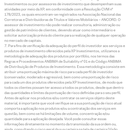
Investimentos ou por assessores de investimento que desempenham suas
atividades por meio da XP, em conformidade com a Resolução CVM nº
178/2023, os quais encontram-se registrados na Associação Nacional das
Corretoras e Distribuidoras de Títulos e Valores Mobiliários – ANCORD. O
assessor de investimento não pode realizar consultoria, administração ou
gestão de patrimônio de clientes, devendo atuar como intermediário e
solicitar autorização prévia do cliente para a realização de qualquer operação
no mercado de capitais.
Para fins de verificação da adequação do perfil do investidor aos serviços e
produtos de investimento oferecidos pela XP Investimentos, utilizamos a
metodologia de adequação dos produtos por portfólio, nos termos das
Regras e Procedimentos ANBIMA de Suitability nº 01 e do Código ANBIMA
de Distribuição de Produtos de Investimento. Essa metodologia consiste em
atribuir uma pontuação máxima de risco para cada perfil de investidor
(conservador, moderado e agressivo), bem como uma pontuação de risco
para cada um dos produtos oferecidos pela XP Investimentos, de modo que
todos os clientes possam ter acesso a todos os produtos, desde que dentro
das quantidades e limites da pontuação de risco definidas para o seu perfil.
Antes de aplicar nos produtos e/ou contratar os serviços objeto deste
material, é importante que você verifique se a sua pontuação de risco atual
comporta a aplicação nos produtos e/ou a contratação dos serviços em
questão, bem como se há limitações de volume, concentração e/ou
quantidade para a aplicação desejada. Você pode consultar essas
informações diretamente no momento da transmissão da sua ordem ou,
ainda, consultando o risco geral da sua carteira na tela de carteira (Visão