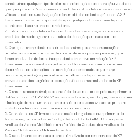
constituindo qualquer tipo de oferta ou solicitação de compra e/ou venda de
qualquer produto. As informações contidas neste relatório são consideradas
válidas na data de sua divulgação e foram obtidas de fontes públicas. A XP
Investimentos não se responsabiliza por qualquer decisão tomada pelo
cliente com base no presente relatório.
Este relatório foi elaborado considerando a classificação de risco dos
produtos de modo a gerar resultados de alocação para cada perfil de
investidor.
O(s) signatário(s) deste relatório declara(m) que as recomendações
refletem única e exclusivamente suas análises e opiniões pessoais, que
foram produzidas de forma independente, inclusive em relação à XP
Investimentos e que estão sujeitas a modificações sem aviso prévio em
decorrência de alterações nas condições de mercado, e que sua(s)
remuneração(es) é(são) indiretamente influenciada por receitas
provenientes dos negócios e operações financeiras realizadas pela XP
Investimentos.
O analista responsável pelo conteúdo deste relatório e pelo cumprimento
da Resolução CVM nº 20/2021 está indicado acima, sendo que, caso constem
a indicação de mais um analista no relatório, o responsável será o primeiro
analista credenciado a ser mencionado no relatório.
Os analistas da XP Investimentos estão obrigados ao cumprimento de
todas as regras previstas no Código de Conduta da APIMEC Brasil para o
Analista de Valores Mobiliários e na Política de Conduta dos Analistas de
Valores Mobiliários da XP Investimentos.
O atendimento de nossos clientes é realizado por empregados da XP