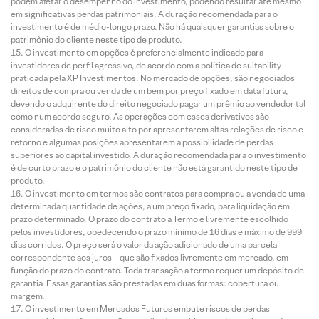
podem afetar o desempenho do investimento, podendo resultar até mesmo
em significativas perdas patrimoniais. A duração recomendada para o
investimento é de médio-longo prazo. Não há quaisquer garantias sobre o
patrimônio do cliente neste tipo de produto.
O investimento em opções é preferencialmente indicado para
investidores de perfil agressivo, de acordo com a política de suitability
praticada pela XP Investimentos. No mercado de opções, são negociados
direitos de compra ou venda de um bem por preço fixado em data futura,
devendo o adquirente do direito negociado pagar um prêmio ao vendedor tal
como num acordo seguro. As operações com esses derivativos são
consideradas de risco muito alto por apresentarem altas relações de risco e
retorno e algumas posições apresentarem a possibilidade de perdas
superiores ao capital investido. A duração recomendada para o investimento
é de curto prazo e o patrimônio do cliente não está garantido neste tipo de
produto.
O investimento em termos são contratos para compra ou a venda de uma
determinada quantidade de ações, a um preço fixado, para liquidação em
prazo determinado. O prazo do contrato a Termo é livremente escolhido
pelos investidores, obedecendo o prazo mínimo de 16 dias e máximo de 999
dias corridos. O preço será o valor da ação adicionado de uma parcela
correspondente aos juros – que são fixados livremente em mercado, em
função do prazo do contrato. Toda transação a termo requer um depósito de
garantia. Essas garantias são prestadas em duas formas: cobertura ou
margem.
O investimento em Mercados Futuros embute riscos de perdas