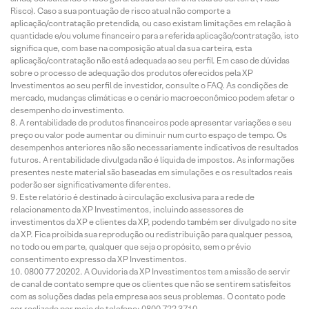
Risco). Caso a sua pontuação de risco atual não comporte a
aplicação/contratação pretendida, ou caso existam limitações em relação à
quantidade e/ou volume financeiro para a referida aplicação/contratação, isto
significa que, com base na composição atual da sua carteira, esta
aplicação/contratação não está adequada ao seu perfil. Em caso de dúvidas
sobre o processo de adequação dos produtos oferecidos pela XP
Investimentos ao seu perfil de investidor, consulte o FAQ. As condições de
mercado, mudanças climáticas e o cenário macroeconômico podem afetar o
desempenho do investimento.
A rentabilidade de produtos financeiros pode apresentar variações e seu
preço ou valor pode aumentar ou diminuir num curto espaço de tempo. Os
desempenhos anteriores não são necessariamente indicativos de resultados
futuros. A rentabilidade divulgada não é líquida de impostos. As informações
presentes neste material são baseadas em simulações e os resultados reais
poderão ser significativamente diferentes.
Este relatório é destinado à circulação exclusiva para a rede de
relacionamento da XP Investimentos, incluindo assessores de
investimentos da XP e clientes da XP, podendo também ser divulgado no site
da XP. Fica proibida sua reprodução ou redistribuição para qualquer pessoa,
no todo ou em parte, qualquer que seja o propósito, sem o prévio
consentimento expresso da XP Investimentos.
0800 77 20202. A Ouvidoria da XP Investimentos tem a missão de servir
de canal de contato sempre que os clientes que não se sentirem satisfeitos
com as soluções dadas pela empresa aos seus problemas. O contato pode
ser realizado por meio do telefone: 0800 722 3710.