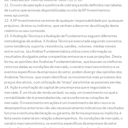
O custo da operação e a política de cobrança estão definidos nas tabelas
de custos operacionais disponibilizadas no site da XP Investimentos:
www.xpi.com.br.
A XP Investimentos se exime de qualquer responsabilidade por quaisquer
prejuízos, diretos ou indiretos, que venham a decorrer da utilização deste
relatório ou seu conteúdo.
A Avaliação Técnica e a Avaliação de Fundamentos seguem diferentes
metodologias de análise. A Análise Técnica é executada seguindo conceitos
como tendência, suporte, resistência, candles, volumes, médias móveis
entre outros. Já a Análise Fundamentalista utiliza como informação os
resultados divulgados pelas companhias emissoras e suas projeções. Desta
forma, as opiniões dos Analistas Fundamentalistas, que buscam os melhores
retornos dadas as condições de mercado, o cenário macroeconômico e os
eventos específicos da empresa e do setor, podem divergir das opiniões dos
Analistas Técnicos, que visam identificar os movimentos mais prováveis dos
preços dos ativos, com utilização de “stops” para limitar as possíveis perdas.
Ação é uma fração do capital de uma empresa que é negociada no
mercado. É um título de renda variável, ou seja, um investimento no qual a
rentabilidade não é preestabelecida, varia conforme as cotações de
mercado. O investimento em ações é um investimento de alto risco e os
desempenhos anteriores não são necessariamente indicativos de resultados
futuros e nenhuma declaração ou garantia, de forma expressa ou implícita, é
feita neste material em relação a desempenhos. As condições de mercado, o
cenário macroeconômico, os eventos específicos da empresa e do setor