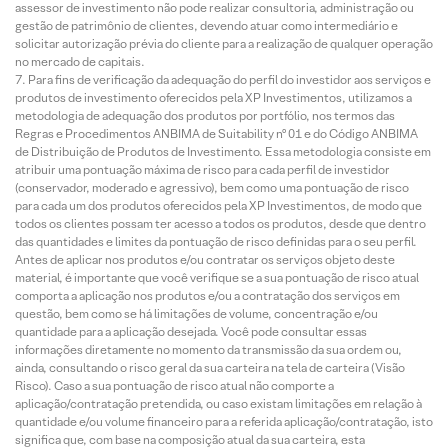
assessor de investimento não pode realizar consultoria, administração ou
gestão de patrimônio de clientes, devendo atuar como intermediário e
solicitar autorização prévia do cliente para a realização de qualquer operação
no mercado de capitais.
Para fins de verificação da adequação do perfil do investidor aos serviços e
produtos de investimento oferecidos pela XP Investimentos, utilizamos a
metodologia de adequação dos produtos por portfólio, nos termos das
Regras e Procedimentos ANBIMA de Suitability nº 01 e do Código ANBIMA
de Distribuição de Produtos de Investimento. Essa metodologia consiste em
atribuir uma pontuação máxima de risco para cada perfil de investidor
(conservador, moderado e agressivo), bem como uma pontuação de risco
para cada um dos produtos oferecidos pela XP Investimentos, de modo que
todos os clientes possam ter acesso a todos os produtos, desde que dentro
das quantidades e limites da pontuação de risco definidas para o seu perfil.
Antes de aplicar nos produtos e/ou contratar os serviços objeto deste
material, é importante que você verifique se a sua pontuação de risco atual
comporta a aplicação nos produtos e/ou a contratação dos serviços em
questão, bem como se há limitações de volume, concentração e/ou
quantidade para a aplicação desejada. Você pode consultar essas
informações diretamente no momento da transmissão da sua ordem ou,
ainda, consultando o risco geral da sua carteira na tela de carteira (Visão
Risco). Caso a sua pontuação de risco atual não comporte a
aplicação/contratação pretendida, ou caso existam limitações em relação à
quantidade e/ou volume financeiro para a referida aplicação/contratação, isto
significa que, com base na composição atual da sua carteira, esta