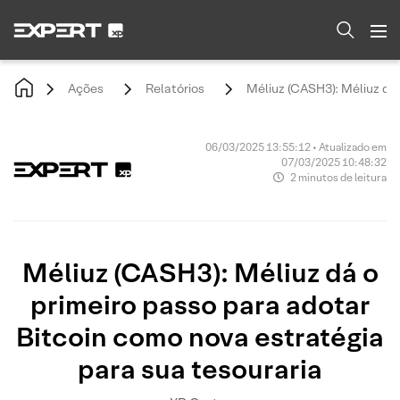
Ações
Relatórios
Méliuz (CASH3): Méliuz dá 
06/03/2025 13:55:12 • Atualizado em
07/03/2025 10:48:32
2 minutos de leitura
Méliuz (CASH3): Méliuz dá o
primeiro passo para adotar
Bitcoin como nova estratégia
para sua tesouraria