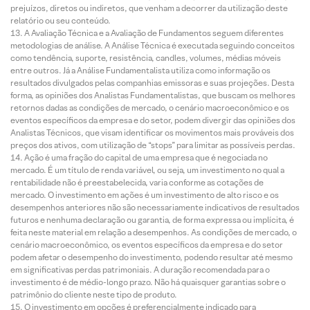
prejuízos, diretos ou indiretos, que venham a decorrer da utilização deste
relatório ou seu conteúdo.
A Avaliação Técnica e a Avaliação de Fundamentos seguem diferentes
metodologias de análise. A Análise Técnica é executada seguindo conceitos
como tendência, suporte, resistência, candles, volumes, médias móveis
entre outros. Já a Análise Fundamentalista utiliza como informação os
resultados divulgados pelas companhias emissoras e suas projeções. Desta
forma, as opiniões dos Analistas Fundamentalistas, que buscam os melhores
retornos dadas as condições de mercado, o cenário macroeconômico e os
eventos específicos da empresa e do setor, podem divergir das opiniões dos
Analistas Técnicos, que visam identificar os movimentos mais prováveis dos
preços dos ativos, com utilização de “stops” para limitar as possíveis perdas.
Ação é uma fração do capital de uma empresa que é negociada no
mercado. É um título de renda variável, ou seja, um investimento no qual a
rentabilidade não é preestabelecida, varia conforme as cotações de
mercado. O investimento em ações é um investimento de alto risco e os
desempenhos anteriores não são necessariamente indicativos de resultados
futuros e nenhuma declaração ou garantia, de forma expressa ou implícita, é
feita neste material em relação a desempenhos. As condições de mercado, o
cenário macroeconômico, os eventos específicos da empresa e do setor
podem afetar o desempenho do investimento, podendo resultar até mesmo
em significativas perdas patrimoniais. A duração recomendada para o
investimento é de médio-longo prazo. Não há quaisquer garantias sobre o
patrimônio do cliente neste tipo de produto.
O investimento em opções é preferencialmente indicado para