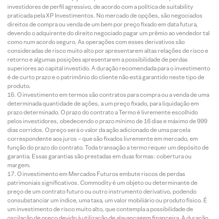
investidores de perfil agressivo, de acordo com a política de suitability
praticada pela XP Investimentos. No mercado de opções, são negociados
direitos de compra ou venda de um bem por preço fixado em data futura,
devendo o adquirente do direito negociado pagar um prêmio ao vendedor tal
como num acordo seguro. As operações com esses derivativos são
consideradas de risco muito alto por apresentarem altas relações de risco e
retorno e algumas posições apresentarem a possibilidade de perdas
superiores ao capital investido. A duração recomendada para o investimento
é de curto prazo e o patrimônio do cliente não está garantido neste tipo de
produto.
O investimento em termos são contratos para compra ou a venda de uma
determinada quantidade de ações, a um preço fixado, para liquidação em
prazo determinado. O prazo do contrato a Termo é livremente escolhido
pelos investidores, obedecendo o prazo mínimo de 16 dias e máximo de 999
dias corridos. O preço será o valor da ação adicionado de uma parcela
correspondente aos juros – que são fixados livremente em mercado, em
função do prazo do contrato. Toda transação a termo requer um depósito de
garantia. Essas garantias são prestadas em duas formas: cobertura ou
margem.
O investimento em Mercados Futuros embute riscos de perdas
patrimoniais significativos. Commodity é um objeto ou determinante de
preço de um contrato futuro ou outro instrumento derivativo, podendo
consubstanciar um índice, uma taxa, um valor mobiliário ou produto físico. É
um investimento de risco muito alto, que contempla a possibilidade de
oscilação de preço devido à utilização de alavancagem financeira. A duração