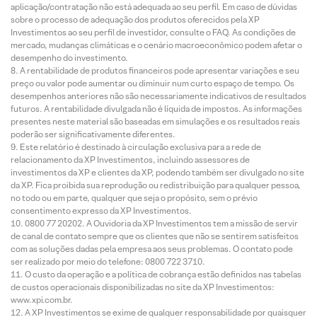
aplicação/contratação não está adequada ao seu perfil. Em caso de dúvidas
sobre o processo de adequação dos produtos oferecidos pela XP
Investimentos ao seu perfil de investidor, consulte o FAQ. As condições de
mercado, mudanças climáticas e o cenário macroeconômico podem afetar o
desempenho do investimento.
A rentabilidade de produtos financeiros pode apresentar variações e seu
preço ou valor pode aumentar ou diminuir num curto espaço de tempo. Os
desempenhos anteriores não são necessariamente indicativos de resultados
futuros. A rentabilidade divulgada não é líquida de impostos. As informações
presentes neste material são baseadas em simulações e os resultados reais
poderão ser significativamente diferentes.
Este relatório é destinado à circulação exclusiva para a rede de
relacionamento da XP Investimentos, incluindo assessores de
investimentos da XP e clientes da XP, podendo também ser divulgado no site
da XP. Fica proibida sua reprodução ou redistribuição para qualquer pessoa,
no todo ou em parte, qualquer que seja o propósito, sem o prévio
consentimento expresso da XP Investimentos.
0800 77 20202. A Ouvidoria da XP Investimentos tem a missão de servir
de canal de contato sempre que os clientes que não se sentirem satisfeitos
com as soluções dadas pela empresa aos seus problemas. O contato pode
ser realizado por meio do telefone: 0800 722 3710.
O custo da operação e a política de cobrança estão definidos nas tabelas
de custos operacionais disponibilizadas no site da XP Investimentos:
www.xpi.com.br.
A XP Investimentos se exime de qualquer responsabilidade por quaisquer