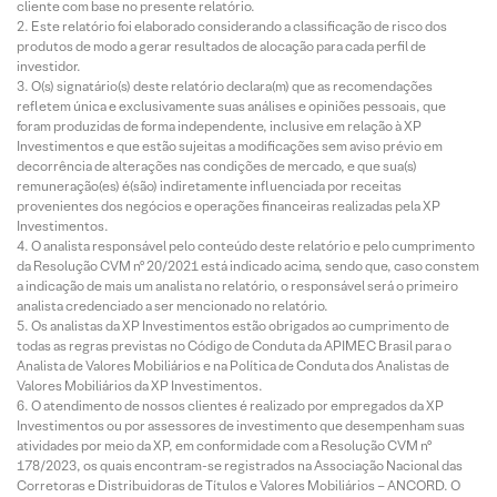
cliente com base no presente relatório.
Este relatório foi elaborado considerando a classificação de risco dos
produtos de modo a gerar resultados de alocação para cada perfil de
investidor.
O(s) signatário(s) deste relatório declara(m) que as recomendações
refletem única e exclusivamente suas análises e opiniões pessoais, que
foram produzidas de forma independente, inclusive em relação à XP
Investimentos e que estão sujeitas a modificações sem aviso prévio em
decorrência de alterações nas condições de mercado, e que sua(s)
remuneração(es) é(são) indiretamente influenciada por receitas
provenientes dos negócios e operações financeiras realizadas pela XP
Investimentos.
O analista responsável pelo conteúdo deste relatório e pelo cumprimento
da Resolução CVM nº 20/2021 está indicado acima, sendo que, caso constem
a indicação de mais um analista no relatório, o responsável será o primeiro
analista credenciado a ser mencionado no relatório.
Os analistas da XP Investimentos estão obrigados ao cumprimento de
todas as regras previstas no Código de Conduta da APIMEC Brasil para o
Analista de Valores Mobiliários e na Política de Conduta dos Analistas de
Valores Mobiliários da XP Investimentos.
O atendimento de nossos clientes é realizado por empregados da XP
Investimentos ou por assessores de investimento que desempenham suas
atividades por meio da XP, em conformidade com a Resolução CVM nº
178/2023, os quais encontram-se registrados na Associação Nacional das
Corretoras e Distribuidoras de Títulos e Valores Mobiliários – ANCORD. O