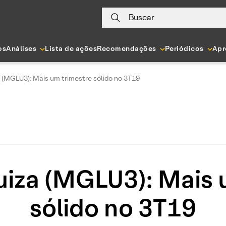
Buscar
os
Análises
Lista de ações
Recomendações
Periódicos
Apr
 (MGLU3): Mais um trimestre sólido no 3T19
iza (MGLU3): Mais 
sólido no 3T19