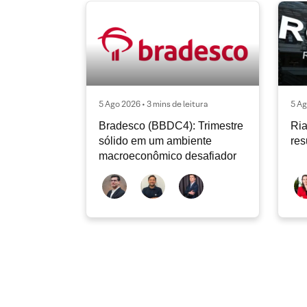
5 Ago 2026 • 3 mins de leitura
5 Ag
Bradesco (BBDC4): Trimestre
Ria
sólido em um ambiente
res
macroeconômico desafiador