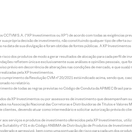
entos CCTVM S.A. (“XP Investimentos ou XP”) de acordo com todas as exigências p
r sua própria decisão de investimento, não constituindo qualquer tipo de oferta ou
s na data de sua divulgação e foram obtidas de fontes públicas. A XP Investimentos
e risco dos produtos de modo a gerar resultados de alocação para cada perfil de inv
mendações refletem única e exclusivamente suas análises e opiniões pessoais, que 
aviso prévio em decorrência de alterações nas condições de mercado, e que sua(s)
realizadas pela XP Investimentos.
lo cumprimento da Resolução CVM nº 20/2021 está indicado acima, sendo que, caso 
onado no relatório.
imento de todas as regras previstas no Código de Conduta da APIMEC Brasil para o 
ados da XP Investimentos ou por assessores de investimento que desempenham sua
os na Associação Nacional das Corretoras e Distribuidoras de Títulos e Valores 
de clientes, devendo atuar como intermediário e solicitar autorização prévia do cl
idor aos serviços e produtos de investimento oferecidos pela XP Investimentos, uti
 Suitability nº 01 e do Código ANBIMA de Distribuição de Produtos de Investimen
r, moderado e agressivo), bem como uma pontuação de risco para cada um dos produ