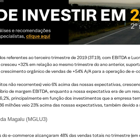
os referentes ao terceiro trimestre de 2019 (3T19), com EBITDA e Luc
es cresceu +32% em relação ao mesmo trimestre do ano anterior, suport
m crescimento orgânico de vendas de +54% A/A para a operação de e-
itos não recorrentes) veio 6% acima das nossas expectativas, crescen
ilíbrio de margem EBITDA, enquanto a nossa expectativa era de um res
,2%, principalmente em função dos investimentos que a empresa tem f
 136 milhões veio 23% acima das nossas expectativas, também devido a 
9 da Magalu (MGLU3)
 do e-commerce alcançaram 48% das vendas totais no trimestre (em