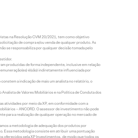
revistas na Resolução CVM 20/2021, tem como objetivo
 solicitação de compra e/ou venda de qualquer produto. As
 não se responsabiliza por qualquer decisão tomada pelo
estidor.
foram produzidas de forma independente, inclusive em relação
 remuneração(es) é(são) indiretamente influenciada por
constem a indicação de mais um analista no relatório, o
Analista de Valores Mobiliários e na Política de Conduta dos
s atividades por meio da XP, em conformidade com a
Mobiliários – ANCORD. O assessor de investimento não pode
iente para a realização de qualquer operação no mercado de
lizamos a metodologia de adequação dos produtos por
to. Essa metodologia consiste em atribuir uma pontuação
tos oferecidos pela XP Investimentos, de modo que todos os