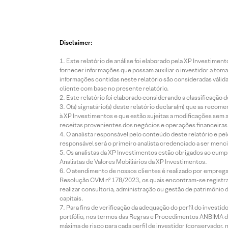
Disclaimer:
Este relatório de análise foi elaborado pela XP Investim
fornecer informações que possam auxiliar o investidor a toma
informações contidas neste relatório são consideradas válida
cliente com base no presente relatório.
Este relatório foi elaborado considerando a classificação d
O(s) signatário(s) deste relatório declara(m) que as reco
à XP Investimentos e que estão sujeitas a modificações sem 
receitas provenientes dos negócios e operações financeiras 
O analista responsável pelo conteúdo deste relatório e pe
responsável será o primeiro analista credenciado a ser menci
Os analistas da XP Investimentos estão obrigados ao cumpr
Analistas de Valores Mobiliários da XP Investimentos.
O atendimento de nossos clientes é realizado por empreg
Resolução CVM nº 178/2023, os quais encontram-se registrad
realizar consultoria, administração ou gestão de patrimônio 
capitais.
Para fins de verificação da adequação do perfil do invest
portfólio, nos termos das Regras e Procedimentos ANBIMA de
máxima de risco para cada perfil de investidor (conservado