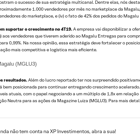
stram o sucesso de sua estratégia multicanal. Dentre elas, nós destac
de aproximadamente 1.000 vendedores por mês no marketplace da Magal
a vendedores do marketplace, e (iv) o fato de 42% dos pedidos do Magal
m suportar o crescimento no 4T19.
A empresa vai disponibilizar a ofe
) aos vendedores que tiverem aderido ao Magalu Entregas para compras
 para 0,99%. Na nossa opinião, essa estratégia deve fortalecer o posi
ação mais competitiva e logística mais eficiente.
 Magalu (MGLU3)
s resultados.
Além do lucro reportado ter nos surpreendido positiva
tá bem posicionada para continuar entregando crescimento acelerado.
níveis atuais, com o papel negociando a um múltiplo de 1,8x em relaç
o Neutra para as ações da Magazine Luiza (MGLU3). Para mais detal
inda não tem conta na XP Investimentos, abra a sua!