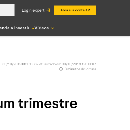
login expert
Abra sua conta XP
enda a Investir
Vídeos
30/10/2019 08:01:38 • Atualizado em 30/10/2019 19:00:07
3 minutos de leitura
um trimestre