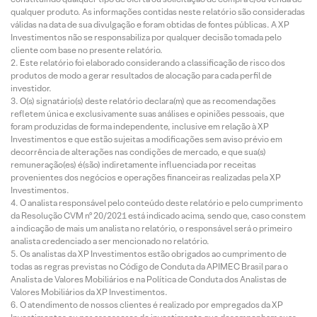
qualquer produto. As informações contidas neste relatório são consideradas
válidas na data de sua divulgação e foram obtidas de fontes públicas. A XP
Investimentos não se responsabiliza por qualquer decisão tomada pelo
cliente com base no presente relatório.
Este relatório foi elaborado considerando a classificação de risco dos
produtos de modo a gerar resultados de alocação para cada perfil de
investidor.
O(s) signatário(s) deste relatório declara(m) que as recomendações
refletem única e exclusivamente suas análises e opiniões pessoais, que
foram produzidas de forma independente, inclusive em relação à XP
Investimentos e que estão sujeitas a modificações sem aviso prévio em
decorrência de alterações nas condições de mercado, e que sua(s)
remuneração(es) é(são) indiretamente influenciada por receitas
provenientes dos negócios e operações financeiras realizadas pela XP
Investimentos.
O analista responsável pelo conteúdo deste relatório e pelo cumprimento
da Resolução CVM nº 20/2021 está indicado acima, sendo que, caso constem
a indicação de mais um analista no relatório, o responsável será o primeiro
analista credenciado a ser mencionado no relatório.
Os analistas da XP Investimentos estão obrigados ao cumprimento de
todas as regras previstas no Código de Conduta da APIMEC Brasil para o
Analista de Valores Mobiliários e na Política de Conduta dos Analistas de
Valores Mobiliários da XP Investimentos.
O atendimento de nossos clientes é realizado por empregados da XP