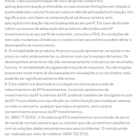
Risco). Caso a sua pontuação de risco atual não comporte a
aplicação/contratação pretendida, ou caso existam limitações em relação à
quantidade e/ou volume financeiro para a referida aplicação/contratação, isto
significa que, com base na composição atual da sua carteira, esta
aplicação/contratação não está adequada ao seu perfil. Em caso de dúvidas
sobre o processo de adequação dos produtos oferecidos pela XP
Investimentos ao seu perfil de investidor, consulte o FAQ. As condições de
mercado, mudanças climáticas e o cenário macroeconômico podem afetar o
desempenho do investimento.
A rentabilidade de produtos financeiros pode apresentar variações e seu
preço ou valor pode aumentar ou diminuir num curto espaço de tempo. Os
desempenhos anteriores não são necessariamente indicativos de resultados
futuros. A rentabilidade divulgada não é líquida de impostos. As informações
presentes neste material são baseadas em simulações e os resultados reais
poderão ser significativamente diferentes.
Este relatório é destinado à circulação exclusiva para a rede de
relacionamento da XP Investimentos, incluindo assessores de
investimentos da XP e clientes da XP, podendo também ser divulgado no site
da XP. Fica proibida sua reprodução ou redistribuição para qualquer pessoa,
no todo ou em parte, qualquer que seja o propósito, sem o prévio
consentimento expresso da XP Investimentos.
0800 77 20202. A Ouvidoria da XP Investimentos tem a missão de servir
de canal de contato sempre que os clientes que não se sentirem satisfeitos
com as soluções dadas pela empresa aos seus problemas. O contato pode
ser realizado por meio do telefone: 0800 722 3710.