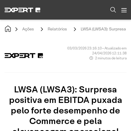
Ações
Relatórios
LWSA (LWSA3): Surpresa p
03/03/2026 23:16:10 • Atualizado em
24/04/2026 12:11:38
2 minutos de leitura
LWSA (LWSA3): Surpresa
positiva em EBITDA puxada
pelo forte desempenho de
Commerce e pela