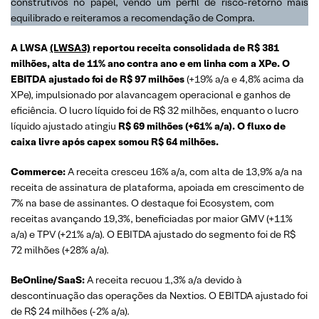
construtivos no papel, vendo um perfil de risco-retorno mais
equilibrado e reiteramos a recomendação de Compra.
A LWSA
(LWSA3)
reportou receita consolidada de R$ 381
milhões, alta de 11% ano contra ano e em linha com a XPe. O
EBITDA ajustado foi de R$ 97 milhões
(+19% a/a e 4,8% acima da
XPe), impulsionado por alavancagem operacional e ganhos de
eficiência. O lucro líquido foi de R$ 32 milhões, enquanto o lucro
líquido ajustado atingiu
R$ 69 milhões (+61% a/a). O fluxo de
caixa livre após capex somou R$ 64 milhões.
Commerce:
A receita cresceu 16% a/a, com alta de 13,9% a/a na
receita de assinatura de plataforma, apoiada em crescimento de
7% na base de assinantes. O destaque foi Ecosystem, com
receitas avançando 19,3%, beneficiadas por maior GMV (+11%
a/a) e TPV (+21% a/a). O EBITDA ajustado do segmento foi de R$
72 milhões (+28% a/a).
BeOnline/SaaS:
A receita recuou 1,3% a/a devido à
descontinuação das operações da Nextios. O EBITDA ajustado foi
de R$ 24 milhões (-2% a/a).