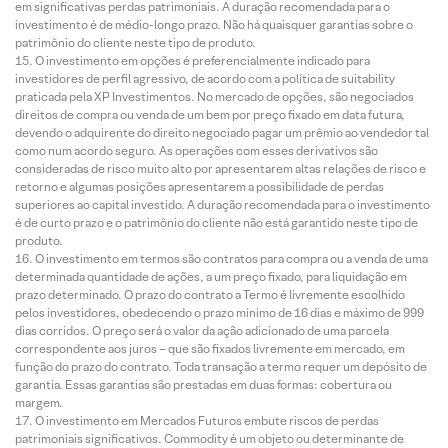
em significativas perdas patrimoniais. A duração recomendada para o
investimento é de médio-longo prazo. Não há quaisquer garantias sobre o
patrimônio do cliente neste tipo de produto.
O investimento em opções é preferencialmente indicado para
investidores de perfil agressivo, de acordo com a política de suitability
praticada pela XP Investimentos. No mercado de opções, são negociados
direitos de compra ou venda de um bem por preço fixado em data futura,
devendo o adquirente do direito negociado pagar um prêmio ao vendedor tal
como num acordo seguro. As operações com esses derivativos são
consideradas de risco muito alto por apresentarem altas relações de risco e
retorno e algumas posições apresentarem a possibilidade de perdas
superiores ao capital investido. A duração recomendada para o investimento
é de curto prazo e o patrimônio do cliente não está garantido neste tipo de
produto.
O investimento em termos são contratos para compra ou a venda de uma
determinada quantidade de ações, a um preço fixado, para liquidação em
prazo determinado. O prazo do contrato a Termo é livremente escolhido
pelos investidores, obedecendo o prazo mínimo de 16 dias e máximo de 999
dias corridos. O preço será o valor da ação adicionado de uma parcela
correspondente aos juros – que são fixados livremente em mercado, em
função do prazo do contrato. Toda transação a termo requer um depósito de
garantia. Essas garantias são prestadas em duas formas: cobertura ou
margem.
O investimento em Mercados Futuros embute riscos de perdas
patrimoniais significativos. Commodity é um objeto ou determinante de