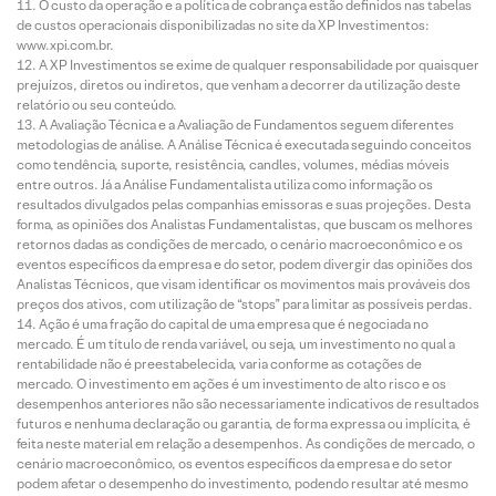
O custo da operação e a política de cobrança estão definidos nas tabelas
de custos operacionais disponibilizadas no site da XP Investimentos:
www.xpi.com.br.
A XP Investimentos se exime de qualquer responsabilidade por quaisquer
prejuízos, diretos ou indiretos, que venham a decorrer da utilização deste
relatório ou seu conteúdo.
A Avaliação Técnica e a Avaliação de Fundamentos seguem diferentes
metodologias de análise. A Análise Técnica é executada seguindo conceitos
como tendência, suporte, resistência, candles, volumes, médias móveis
entre outros. Já a Análise Fundamentalista utiliza como informação os
resultados divulgados pelas companhias emissoras e suas projeções. Desta
forma, as opiniões dos Analistas Fundamentalistas, que buscam os melhores
retornos dadas as condições de mercado, o cenário macroeconômico e os
eventos específicos da empresa e do setor, podem divergir das opiniões dos
Analistas Técnicos, que visam identificar os movimentos mais prováveis dos
preços dos ativos, com utilização de “stops” para limitar as possíveis perdas.
Ação é uma fração do capital de uma empresa que é negociada no
mercado. É um título de renda variável, ou seja, um investimento no qual a
rentabilidade não é preestabelecida, varia conforme as cotações de
mercado. O investimento em ações é um investimento de alto risco e os
desempenhos anteriores não são necessariamente indicativos de resultados
futuros e nenhuma declaração ou garantia, de forma expressa ou implícita, é
feita neste material em relação a desempenhos. As condições de mercado, o
cenário macroeconômico, os eventos específicos da empresa e do setor
podem afetar o desempenho do investimento, podendo resultar até mesmo