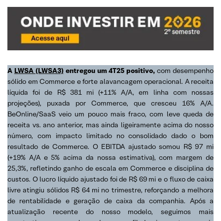
A
LWSA (LWSA3)
entregou um 4T25 positivo,
com desempenho
sólido em Commerce e forte alavancagem operacional. A receita
líquida foi de R$ 381 mi (+11% A/A, em linha com nossas
projeções), puxada por Commerce, que cresceu 16% A/A.
BeOnline/SaaS veio um pouco mais fraco, com leve queda de
receita vs. ano anterior, mas ainda ligeiramente acima do nosso
número, com impacto limitado no consolidado dado o bom
resultado de Commerce. O EBITDA ajustado somou R$ 97 mi
(+19% A/A e 5% acima da nossa estimativa), com margem de
25,3%, refletindo ganho de escala em Commerce e disciplina de
custos. O lucro líquido ajustado foi de R$ 69 mi e o fluxo de caixa
livre atingiu sólidos R$ 64 mi no trimestre, reforçando a melhora
de rentabilidade e geração de caixa da companhia. Após a
atualização recente do nosso modelo, seguimos mais