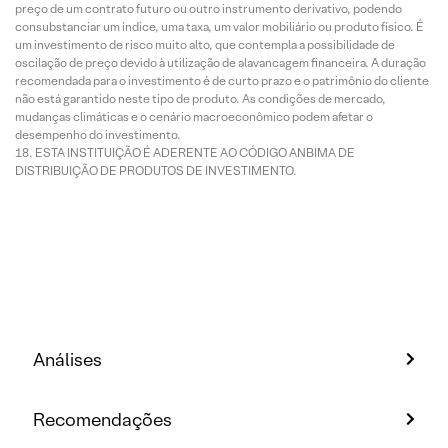
preço de um contrato futuro ou outro instrumento derivativo, podendo
consubstanciar um índice, uma taxa, um valor mobiliário ou produto físico. É
um investimento de risco muito alto, que contempla a possibilidade de
oscilação de preço devido à utilização de alavancagem financeira. A duração
recomendada para o investimento é de curto prazo e o patrimônio do cliente
não está garantido neste tipo de produto. As condições de mercado,
mudanças climáticas e o cenário macroeconômico podem afetar o
desempenho do investimento.
ESTA INSTITUIÇÃO É ADERENTE AO CÓDIGO ANBIMA DE
DISTRIBUIÇÃO DE PRODUTOS DE INVESTIMENTO.
Análises
Recomendações