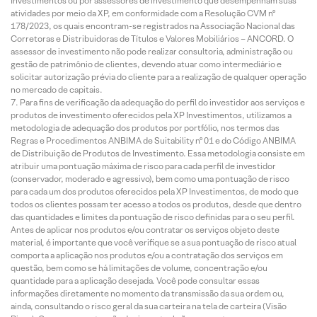
Investimentos ou por assessores de investimento que desempenham suas
atividades por meio da XP, em conformidade com a Resolução CVM nº
178/2023, os quais encontram-se registrados na Associação Nacional das
Corretoras e Distribuidoras de Títulos e Valores Mobiliários – ANCORD. O
assessor de investimento não pode realizar consultoria, administração ou
gestão de patrimônio de clientes, devendo atuar como intermediário e
solicitar autorização prévia do cliente para a realização de qualquer operação
no mercado de capitais.
Para fins de verificação da adequação do perfil do investidor aos serviços e
produtos de investimento oferecidos pela XP Investimentos, utilizamos a
metodologia de adequação dos produtos por portfólio, nos termos das
Regras e Procedimentos ANBIMA de Suitability nº 01 e do Código ANBIMA
de Distribuição de Produtos de Investimento. Essa metodologia consiste em
atribuir uma pontuação máxima de risco para cada perfil de investidor
(conservador, moderado e agressivo), bem como uma pontuação de risco
para cada um dos produtos oferecidos pela XP Investimentos, de modo que
todos os clientes possam ter acesso a todos os produtos, desde que dentro
das quantidades e limites da pontuação de risco definidas para o seu perfil.
Antes de aplicar nos produtos e/ou contratar os serviços objeto deste
material, é importante que você verifique se a sua pontuação de risco atual
comporta a aplicação nos produtos e/ou a contratação dos serviços em
questão, bem como se há limitações de volume, concentração e/ou
quantidade para a aplicação desejada. Você pode consultar essas
informações diretamente no momento da transmissão da sua ordem ou,
ainda, consultando o risco geral da sua carteira na tela de carteira (Visão