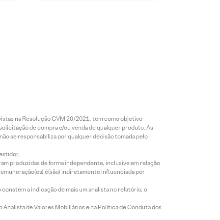
revistas na Resolução CVM 20/2021, tem como objetivo
 solicitação de compra e/ou venda de qualquer produto. As
 não se responsabiliza por qualquer decisão tomada pelo
estidor.
foram produzidas de forma independente, inclusive em relação
 remuneração(es) é(são) indiretamente influenciada por
constem a indicação de mais um analista no relatório, o
Analista de Valores Mobiliários e na Política de Conduta dos