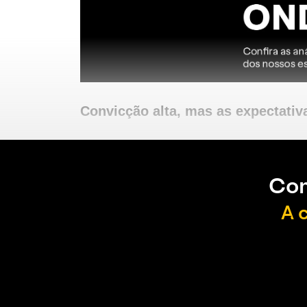
Convicção alta, mas as expectativ
Con
A 