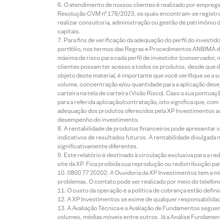
O atendimento de nossos clientes é realizado por empreg
Resolução CVM nº 178/2023, os quais encontram-se registrad
realizar consultoria, administração ou gestão de patrimônio 
capitais.
Para fins de verificação da adequação do perfil do invest
portfólio, nos termos das Regras e Procedimentos ANBIMA de
máxima de risco para cada perfil de investidor (conservado
clientes possam ter acesso a todos os produtos, desde que de
objeto deste material, é importante que você verifique se a
volume, concentração e/ou quantidade para a aplicação dese
carteira na tela de carteira (Visão Risco). Caso a sua pontu
para a referida aplicação/contratação, isto significa que, co
adequação dos produtos oferecidos pela XP Investimentos ao
desempenho do investimento.
A rentabilidade de produtos financeiros pode apresentar
indicativos de resultados futuros. A rentabilidade divulgada
significativamente diferentes.
Este relatório é destinado à circulação exclusiva para a 
site da XP. Fica proibida sua reprodução ou redistribuição p
0800 77 20202. A Ouvidoria da XP Investimentos tem a mi
problemas. O contato pode ser realizado por meio do telefon
O custo da operação e a política de cobrança estão defini
A XP Investimentos se exime de qualquer responsabilidade
A Avaliação Técnica e a Avaliação de Fundamentos seguem
volumes, médias móveis entre outros. Já a Análise Fundament