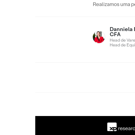
Realizamos uma pe
Danniela 
CFA
Head de Vare
Head de Equi