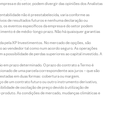
presa e do setor, podem divergir das opiniões dos Analistas
entabilidade não é preestabelecida, varia conforme as
ivos de resultados futuros e nenhuma declaração ou
co, os eventos específicos da empresa e do setor podem
timento é de médio-longo prazo. Não há quaisquer garantias
icada pela XP Investimentos. No mercado de opções, são
mio ao vendedor tal como num acordo seguro. As operações
a possibilidade de perdas superiores ao capital investido. A
ão em prazo determinado. O prazo do contrato a Termo é
icionado de uma parcela correspondente aos juros – que são
prestadas em duas formas: cobertura ou margem.
o de um contrato futuro ou outro instrumento derivativo,
bilidade de oscilação de preço devido à utilização de
de produto. As condições de mercado, mudanças climáticas e