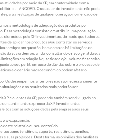
s atividades por meio da XP, em conformidade com a
Mobiliários – ANCORD. O assessor de investimento não pode
iente para a realização de qualquer operação no mercado de
lizamos a metodologia de adequação dos produtos por
to. Essa metodologia consiste em atribuir uma pontuação
tos oferecidos pela XP Investimentos, de modo que todos os
ntes de aplicar nos produtos e/ou contratar os serviços
 dos serviços em questão, bem como se há limitações de
o da sua ordem ou, ainda, consultando o risco geral da sua
m limitações em relação à quantidade e/ou volume financeiro
equada ao seu perfil. Em caso de dúvidas sobre o processo de
imáticas e o cenário macroeconômico podem afetar o
empo. Os desempenhos anteriores não são necessariamente
m simulações e os resultados reais poderão ser
 da XP e clientes da XP, podendo também ser divulgado no
évio consentimento expresso da XP Investimentos.
isfeitos com as soluções dadas pela empresa aos seus
s: www.xpi.com.br.
ão deste relatório ou seu conteúdo.
eitos como tendência, suporte, resistência, candles,
s e suas projeções. Desta forma, as opiniões dos Analistas