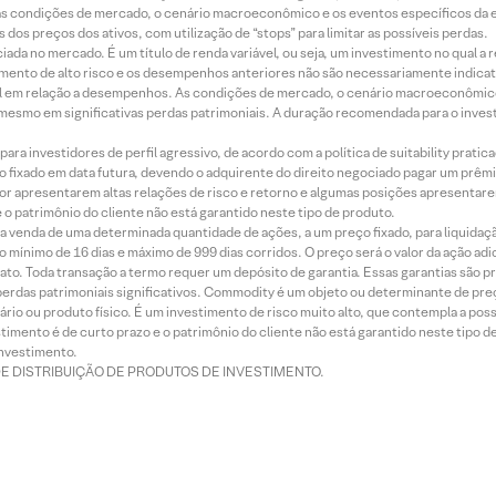
 condições de mercado, o cenário macroeconômico e os eventos específicos da em
dos preços dos ativos, com utilização de “stops” para limitar as possíveis perdas.
ada no mercado. É um título de renda variável, ou seja, um investimento no qual a r
mento de alto risco e os desempenhos anteriores não são necessariamente indicat
terial em relação a desempenhos. As condições de mercado, o cenário macroeconômi
mesmo em significativas perdas patrimoniais. A duração recomendada para o inves
ra investidores de perfil agressivo, de acordo com a política de suitability prat
 fixado em data futura, devendo o adquirente do direito negociado pagar um prê
or apresentarem altas relações de risco e retorno e algumas posições apresentarem 
o patrimônio do cliente não está garantido neste tipo de produto.
 venda de uma determinada quantidade de ações, a um preço fixado, para liquidaç
 mínimo de 16 dias e máximo de 999 dias corridos. O preço será o valor da ação ad
ato. Toda transação a termo requer um depósito de garantia. Essas garantias são 
rdas patrimoniais significativos. Commodity é um objeto ou determinante de preç
rio ou produto físico. É um investimento de risco muito alto, que contempla a possi
imento é de curto prazo e o patrimônio do cliente não está garantido neste tipo 
nvestimento.
DE DISTRIBUIÇÃO DE PRODUTOS DE INVESTIMENTO.