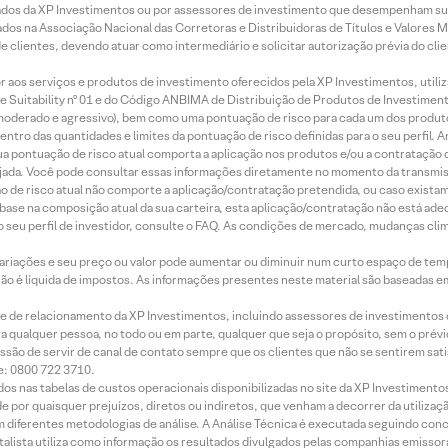
ados da XP Investimentos ou por assessores de investimento que desempenham sua
os na Associação Nacional das Corretoras e Distribuidoras de Títulos e Valores 
de clientes, devendo atuar como intermediário e solicitar autorização prévia do cl
idor aos serviços e produtos de investimento oferecidos pela XP Investimentos, uti
 Suitability nº 01 e do Código ANBIMA de Distribuição de Produtos de Investimen
r, moderado e agressivo), bem como uma pontuação de risco para cada um dos produ
ntro das quantidades e limites da pontuação de risco definidas para o seu perfil. A
 sua pontuação de risco atual comporta a aplicação nos produtos e/ou a contratação
jada. Você pode consultar essas informações diretamente no momento da transmissã
ação de risco atual não comporte a aplicação/contratação pretendida, ou caso exista
m base na composição atual da sua carteira, esta aplicação/contratação não está ad
 seu perfil de investidor, consulte o FAQ. As condições de mercado, mudanças cl
 variações e seu preço ou valor pode aumentar ou diminuir num curto espaço de t
 não é líquida de impostos. As informações presentes neste material são baseadas e
rede de relacionamento da XP Investimentos, incluindo assessores de investimentos
ara qualquer pessoa, no todo ou em parte, qualquer que seja o propósito, sem o pr
ssão de servir de canal de contato sempre que os clientes que não se sentirem sat
e: 0800 722 3710.
dos nas tabelas de custos operacionais disponibilizadas no site da XP Investimento
 por quaisquer prejuízos, diretos ou indiretos, que venham a decorrer da utilizaç
 diferentes metodologias de análise. A Análise Técnica é executada seguindo conc
alista utiliza como informação os resultados divulgados pelas companhias emissora