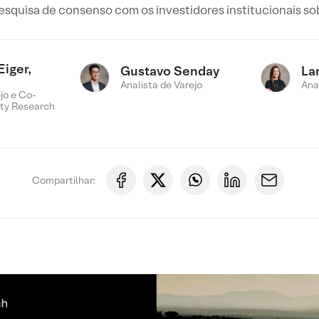
squisa de consenso com os investidores institucionais sob
Eiger,
Gustavo Senday
La
Analista de Varejo
Ana
jo e Co-
ty Research
Compartilhar: