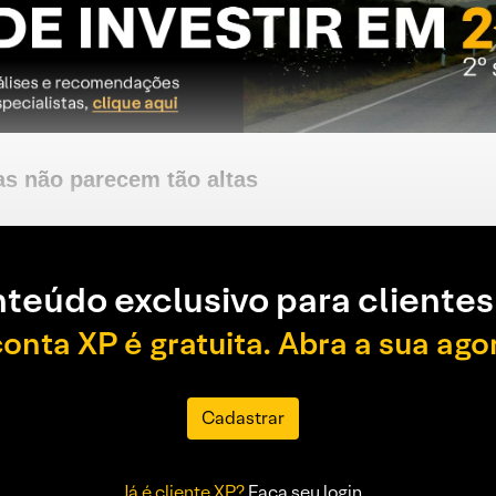
as não parecem tão altas
teúdo exclusivo para clientes
conta XP é gratuita. Abra a sua ago
Cadastrar
Já é cliente XP?
Faça seu login