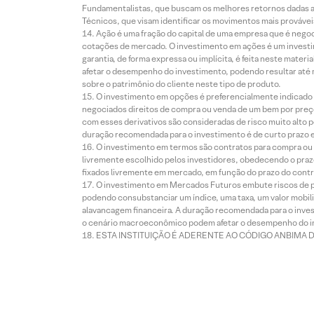
Fundamentalistas, que buscam os melhores retornos dadas as
Técnicos, que visam identificar os movimentos mais prováveis 
Ação é uma fração do capital de uma empresa que é negoci
cotações de mercado. O investimento em ações é um investi
garantia, de forma expressa ou implícita, é feita neste ma
afetar o desempenho do investimento, podendo resultar até 
sobre o patrimônio do cliente neste tipo de produto.
O investimento em opções é preferencialmente indicado pa
negociados direitos de compra ou venda de um bem por preço
com esses derivativos são consideradas de risco muito alto p
duração recomendada para o investimento é de curto prazo e 
O investimento em termos são contratos para compra ou a
livremente escolhido pelos investidores, obedecendo o prazo
fixados livremente em mercado, em função do prazo do contr
O investimento em Mercados Futuros embute riscos de pe
podendo consubstanciar um índice, uma taxa, um valor mobiliá
alavancagem financeira. A duração recomendada para o invest
o cenário macroeconômico podem afetar o desempenho do i
ESTA INSTITUIÇÃO É ADERENTE AO CÓDIGO ANBIMA 