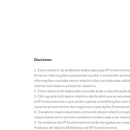
Disclaimer:
Este relatório de análise foi elaborado pela XP Investim
fornecer informações que possam auxiliar o investidor a toma
informações contidas neste relatório são consideradas válida
cliente com base no presente relatório.
Este relatório foi elaborado considerando a classificação d
O(s) signatário(s) deste relatório declara(m) que as reco
à XP Investimentos e que estão sujeitas a modificações sem 
receitas provenientes dos negócios e operações financeiras 
O analista responsável pelo conteúdo deste relatório e pe
responsável será o primeiro analista credenciado a ser menci
Os analistas da XP Investimentos estão obrigados ao cumpr
Analistas de Valores Mobiliários da XP Investimentos.