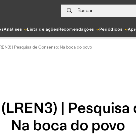
Buscar
os
Análises
Lista de ações
Recomendações
Periódicos
Apr
LREN3) | Pesquisa de Consenso: Na boca do povo
 (LREN3) | Pesquisa
Na boca do povo