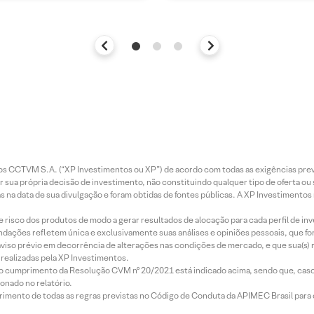
entos CCTVM S.A. (“XP Investimentos ou XP”) de acordo com todas as exigências p
r sua própria decisão de investimento, não constituindo qualquer tipo de oferta ou
s na data de sua divulgação e foram obtidas de fontes públicas. A XP Investimentos
e risco dos produtos de modo a gerar resultados de alocação para cada perfil de inv
mendações refletem única e exclusivamente suas análises e opiniões pessoais, que 
aviso prévio em decorrência de alterações nas condições de mercado, e que sua(s)
realizadas pela XP Investimentos.
lo cumprimento da Resolução CVM nº 20/2021 está indicado acima, sendo que, caso 
onado no relatório.
imento de todas as regras previstas no Código de Conduta da APIMEC Brasil para o 