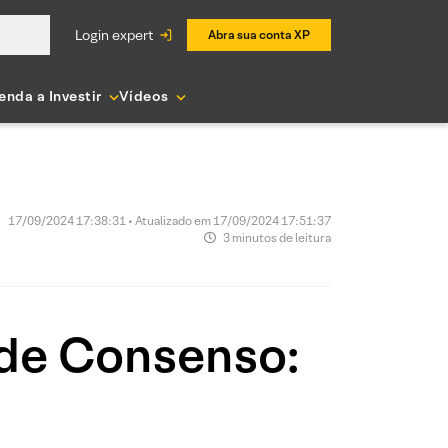
login expert
Abra sua conta XP
enda a Investir
Vídeos
17/09/2024 17:38:31 • Atualizado em 17/09/2024 17:51:37
3 minutos de leitura
 de Consenso: