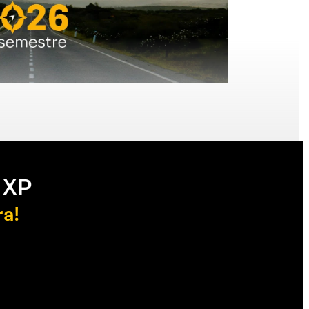
 XP
ra!