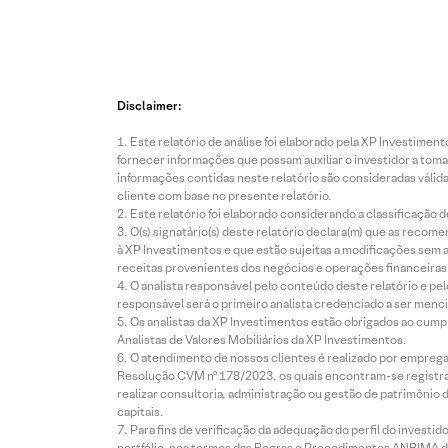
Disclaimer:
Este relatório de análise foi elaborado pela XP Investim
fornecer informações que possam auxiliar o investidor a toma
informações contidas neste relatório são consideradas válida
cliente com base no presente relatório.
Este relatório foi elaborado considerando a classificação d
O(s) signatário(s) deste relatório declara(m) que as reco
à XP Investimentos e que estão sujeitas a modificações sem 
receitas provenientes dos negócios e operações financeiras 
O analista responsável pelo conteúdo deste relatório e pe
responsável será o primeiro analista credenciado a ser menci
Os analistas da XP Investimentos estão obrigados ao cumpr
Analistas de Valores Mobiliários da XP Investimentos.
O atendimento de nossos clientes é realizado por empreg
Resolução CVM nº 178/2023, os quais encontram-se registrad
realizar consultoria, administração ou gestão de patrimônio 
capitais.
Para fins de verificação da adequação do perfil do invest
portfólio, nos termos das Regras e Procedimentos ANBIMA de