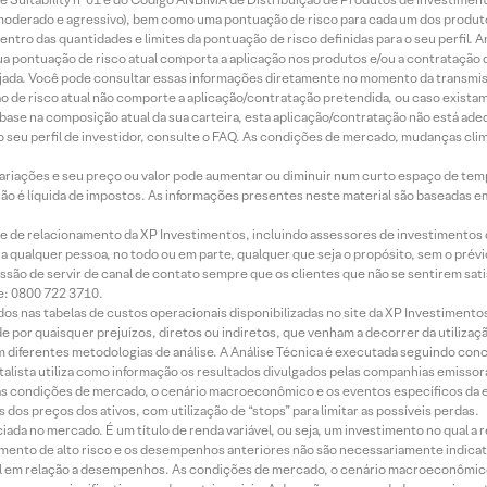
r, moderado e agressivo), bem como uma pontuação de risco para cada um dos produ
ntro das quantidades e limites da pontuação de risco definidas para o seu perfil. A
 sua pontuação de risco atual comporta a aplicação nos produtos e/ou a contratação
jada. Você pode consultar essas informações diretamente no momento da transmissã
ação de risco atual não comporte a aplicação/contratação pretendida, ou caso exista
m base na composição atual da sua carteira, esta aplicação/contratação não está ad
 seu perfil de investidor, consulte o FAQ. As condições de mercado, mudanças cl
 variações e seu preço ou valor pode aumentar ou diminuir num curto espaço de t
 não é líquida de impostos. As informações presentes neste material são baseadas e
rede de relacionamento da XP Investimentos, incluindo assessores de investimentos
ara qualquer pessoa, no todo ou em parte, qualquer que seja o propósito, sem o pr
ssão de servir de canal de contato sempre que os clientes que não se sentirem sat
e: 0800 722 3710.
dos nas tabelas de custos operacionais disponibilizadas no site da XP Investimento
 por quaisquer prejuízos, diretos ou indiretos, que venham a decorrer da utilizaç
 diferentes metodologias de análise. A Análise Técnica é executada seguindo conc
alista utiliza como informação os resultados divulgados pelas companhias emissora
 condições de mercado, o cenário macroeconômico e os eventos específicos da em
dos preços dos ativos, com utilização de “stops” para limitar as possíveis perdas.
ada no mercado. É um título de renda variável, ou seja, um investimento no qual a r
mento de alto risco e os desempenhos anteriores não são necessariamente indicat
terial em relação a desempenhos. As condições de mercado, o cenário macroeconômi