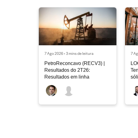
7 Ago 2026 • 3 mins de leitura
7 Ag
PetroReconcavo (RECV3) |
LO
Resultados do 2T26:
Ten
Resultados em linha
sól
rec