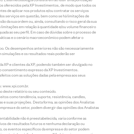
tos oferecidos pela XP Investimentos, de modo que todos os
ntes de aplicar nos produtos e/ou contratar os serviços
 dos serviços em questão, bem como se há limitações de
o da sua ordem ou, ainda, consultando o risco geral da sua
m limitações em relação à quantidade e/ou volume financeiro
equada ao seu perfil. Em caso de dúvidas sobre o processo de
imáticas e o cenário macroeconômico podem afetar o
empo. Os desempenhos anteriores não são necessariamente
m simulações e os resultados reais poderão ser
 da XP e clientes da XP, podendo também ser divulgado no
évio consentimento expresso da XP Investimentos.
isfeitos com as soluções dadas pela empresa aos seus
s: www.xpi.com.br.
ão deste relatório ou seu conteúdo.
eitos como tendência, suporte, resistência, candles,
s e suas projeções. Desta forma, as opiniões dos Analistas
presa e do setor, podem divergir das opiniões dos Analistas
entabilidade não é preestabelecida, varia conforme as
ivos de resultados futuros e nenhuma declaração ou
co, os eventos específicos da empresa e do setor podem