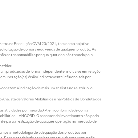
revistas na Resolução CVM 20/2021, tem como objetivo
 solicitação de compra e/ou venda de qualquer produto. As
 não se responsabiliza por qualquer decisão tomada pelo
estidor.
foram produzidas de forma independente, inclusive em relação
 remuneração(es) é(são) indiretamente influenciada por
constem a indicação de mais um analista no relatório, o
Analista de Valores Mobiliários e na Política de Conduta dos
s atividades por meio da XP, em conformidade com a
Mobiliários – ANCORD. O assessor de investimento não pode
iente para a realização de qualquer operação no mercado de
lizamos a metodologia de adequação dos produtos por
to. Essa metodologia consiste em atribuir uma pontuação