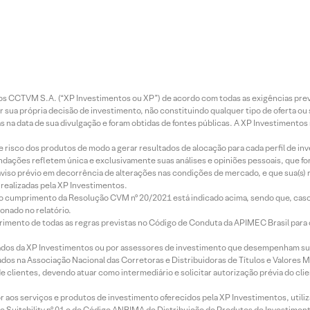
entos CCTVM S.A. (“XP Investimentos ou XP”) de acordo com todas as exigências p
r sua própria decisão de investimento, não constituindo qualquer tipo de oferta ou
s na data de sua divulgação e foram obtidas de fontes públicas. A XP Investimentos
e risco dos produtos de modo a gerar resultados de alocação para cada perfil de inv
mendações refletem única e exclusivamente suas análises e opiniões pessoais, que 
aviso prévio em decorrência de alterações nas condições de mercado, e que sua(s)
realizadas pela XP Investimentos.
lo cumprimento da Resolução CVM nº 20/2021 está indicado acima, sendo que, caso 
onado no relatório.
imento de todas as regras previstas no Código de Conduta da APIMEC Brasil para o 
ados da XP Investimentos ou por assessores de investimento que desempenham sua
os na Associação Nacional das Corretoras e Distribuidoras de Títulos e Valores 
de clientes, devendo atuar como intermediário e solicitar autorização prévia do cl
idor aos serviços e produtos de investimento oferecidos pela XP Investimentos, uti
 Suitability nº 01 e do Código ANBIMA de Distribuição de Produtos de Investimen