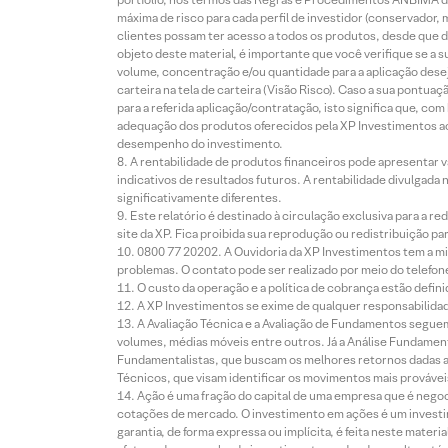
máxima de risco para cada perfil de investidor (conservado
clientes possam ter acesso a todos os produtos, desde que de
objeto deste material, é importante que você verifique se a
volume, concentração e/ou quantidade para a aplicação dese
carteira na tela de carteira (Visão Risco). Caso a sua pontu
para a referida aplicação/contratação, isto significa que, co
adequação dos produtos oferecidos pela XP Investimentos ao
desempenho do investimento.
A rentabilidade de produtos financeiros pode apresentar
indicativos de resultados futuros. A rentabilidade divulgada
significativamente diferentes.
Este relatório é destinado à circulação exclusiva para a 
site da XP. Fica proibida sua reprodução ou redistribuição p
0800 77 20202. A Ouvidoria da XP Investimentos tem a mi
problemas. O contato pode ser realizado por meio do telefon
O custo da operação e a política de cobrança estão defini
A XP Investimentos se exime de qualquer responsabilidade
A Avaliação Técnica e a Avaliação de Fundamentos seguem
volumes, médias móveis entre outros. Já a Análise Fundament
Fundamentalistas, que buscam os melhores retornos dadas as
Técnicos, que visam identificar os movimentos mais prováveis 
Ação é uma fração do capital de uma empresa que é negoci
cotações de mercado. O investimento em ações é um investi
garantia, de forma expressa ou implícita, é feita neste ma