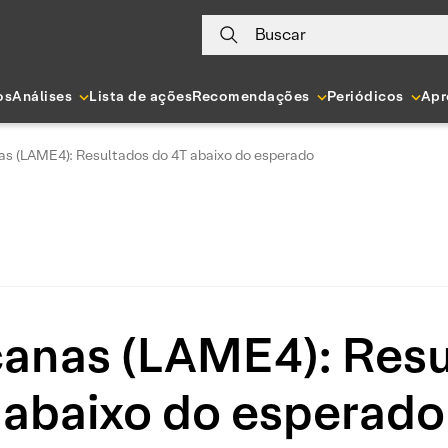
Buscar
os
Análises
Lista de ações
Recomendações
Periódicos
Apr
as (LAME4): Resultados do 4T abaixo do esperado
canas (LAME4): Resu
abaixo do esperado