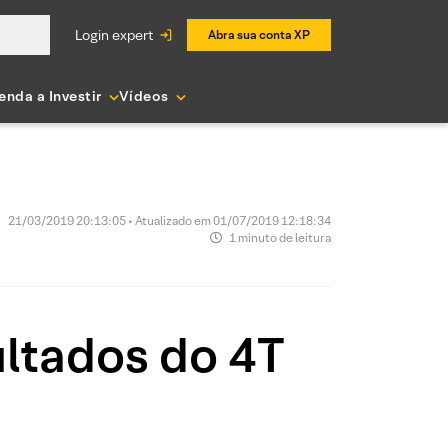
login expert
Abra sua conta XP
enda a Investir
Vídeos
21/03/2019 20:13:05 • Atualizado em 01/07/2019 12:18:34
1 minuto de leitura
ltados do 4T