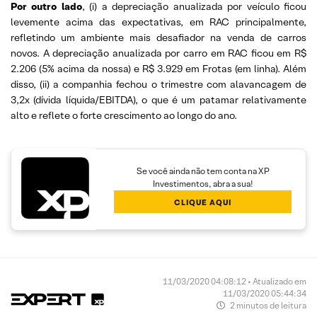
Por outro lado
, (i) a depreciação anualizada por veículo ficou
levemente acima das expectativas, em RAC principalmente,
refletindo um ambiente mais desafiador na venda de carros
novos. A depreciação anualizada por carro em RAC ficou em R$
2.206 (5% acima da nossa) e R$ 3.929 em Frotas (em linha). Além
disso, (ii) a companhia fechou o trimestre com alavancagem de
3,2x (dívida líquida/EBITDA), o que é um patamar relativamente
alto e reflete o forte crescimento ao longo do ano.
Se você ainda não tem conta na XP
Investimentos, abra a sua!
CLIQUE AQUI
11/03/2020 04:08:12 • Atualizado em
11/03/2020 05:44:34
2 minutos de leitura