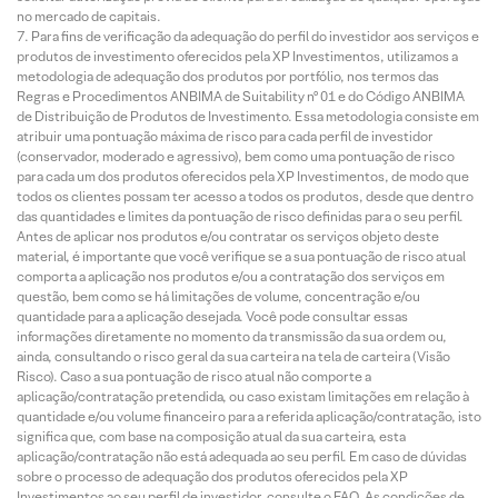
no mercado de capitais.
Para fins de verificação da adequação do perfil do investidor aos serviços e
produtos de investimento oferecidos pela XP Investimentos, utilizamos a
metodologia de adequação dos produtos por portfólio, nos termos das
Regras e Procedimentos ANBIMA de Suitability nº 01 e do Código ANBIMA
de Distribuição de Produtos de Investimento. Essa metodologia consiste em
atribuir uma pontuação máxima de risco para cada perfil de investidor
(conservador, moderado e agressivo), bem como uma pontuação de risco
para cada um dos produtos oferecidos pela XP Investimentos, de modo que
todos os clientes possam ter acesso a todos os produtos, desde que dentro
das quantidades e limites da pontuação de risco definidas para o seu perfil.
Antes de aplicar nos produtos e/ou contratar os serviços objeto deste
material, é importante que você verifique se a sua pontuação de risco atual
comporta a aplicação nos produtos e/ou a contratação dos serviços em
questão, bem como se há limitações de volume, concentração e/ou
quantidade para a aplicação desejada. Você pode consultar essas
informações diretamente no momento da transmissão da sua ordem ou,
ainda, consultando o risco geral da sua carteira na tela de carteira (Visão
Risco). Caso a sua pontuação de risco atual não comporte a
aplicação/contratação pretendida, ou caso existam limitações em relação à
quantidade e/ou volume financeiro para a referida aplicação/contratação, isto
significa que, com base na composição atual da sua carteira, esta
aplicação/contratação não está adequada ao seu perfil. Em caso de dúvidas
sobre o processo de adequação dos produtos oferecidos pela XP
Investimentos ao seu perfil de investidor, consulte o FAQ. As condições de