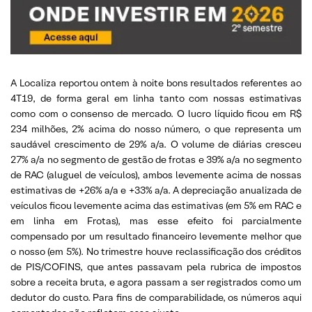
A Localiza reportou ontem à noite bons resultados referentes ao
4T19, de forma geral em linha tanto com nossas estimativas
como com o consenso de mercado. O lucro líquido ficou em R$
234 milhões, 2% acima do nosso número, o que representa um
saudável crescimento de 29% a/a. O volume de diárias cresceu
27% a/a no segmento de gestão de frotas e 39% a/a no segmento
de RAC (aluguel de veículos), ambos levemente acima de nossas
estimativas de +26% a/a e +33% a/a. A depreciação anualizada de
veículos ficou levemente acima das estimativas (em 5% em RAC e
em linha em Frotas), mas esse efeito foi parcialmente
compensado por um resultado financeiro levemente melhor que
o nosso (em 5%). No trimestre houve reclassificação dos créditos
de PIS/COFINS, que antes passavam pela rubrica de impostos
sobre a receita bruta, e agora passam a ser registrados como um
dedutor do custo. Para fins de comparabilidade, os números aqui