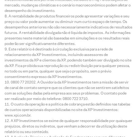
mercado, mudanças climáticas e o cenário macroeconômico podem afetar o
desempenho do investimento.
A rentabilidade de produtos financeiros pode apresentar variações e seu
preço ou valor pode aumentar ou diminuir num curto espaço de tempo. Os
desempenhos anteriores não são necessariamente indicativos de resultados
futuros. A rentabilidade divulgada não é líquida de impostos. As informações
presentes neste material são baseadas em simulações e os resultados reais
poderão ser significativamente diferentes.
Este relatório é destinado à circulação exclusiva para a rede de
relacionamento da XP Investimentos, incluindo assessores de
investimentos da XP e clientes da XP, podendo também ser divulgado no site
da XP. Fica proibida sua reprodução ou redistribuição para qualquer pessoa,
no todo ou em parte, qualquer que seja o propósito, sem o prévio
consentimento expresso da XP Investimentos.
0800 77 20202. A Ouvidoria da XP Investimentos tem a missão de servir
de canal de contato sempre que os clientes que não se sentirem satisfeitos
com as soluções dadas pela empresa aos seus problemas. O contato pode
ser realizado por meio do telefone: 0800 722 3710.
O custo da operação e a política de cobrança estão definidos nas tabelas
de custos operacionais disponibilizadas no site da XP Investimentos:
www.xpi.com.br.
A XP Investimentos se exime de qualquer responsabilidade por quaisquer
prejuízos, diretos ou indiretos, que venham a decorrer da utilização deste
relatório ou seu conteúdo.