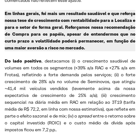
comentados não refletem esse ajuste.
Em linhas gerais, foi mais um resultado saudável e que reforça
nossa tese de crescimento com rentabilidade para a Localiza e
para o setor de forma geral. Reforçamos nossa recomendação
de Compra para os papéis, apesar de entendermos que no
curto prazo a volatilidade poderá permanecer, em função de
uma maior aversão a risco no mercado.
Do lado positivo
, destacamos (i) o crescimento saudável de
volumes em todos os segmentos (+39% a/a RAC e +27% a/a em
Frotas), refletindo a forte demanda pelos serviços; (ii) o forte
crescimento de 28% a/a no volume de Seminovos, que atingiu
~41,4 mil veículos vendidos (levemente acima da nossa
expectativa de crescimento de 25% a/a); (iii) crescimento
sequencial na diária média em RAC em relação ao 3T19 (tarifa
média de R$ 72,2, em linha com nossa estimativa), que reflete em
parte o efeito sazonal e de mix; (iv) o
spread
entre o retorno sobre
o capital investido (ROIC) e o custo médio da dívida após
impostos ficou em 7,2 p.p..