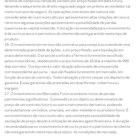
direitos de compra ou venda de um bem por preço fixado em data futura,
devendo o adquirente do direito negociado pagar um prêmio ao vendedor tal
como num acordo seguro. As operações com esses derivativos são
consideradas de risco muito alto por apresentarem altas relações de risco e
retorno e algumas posições apresentarem a possibilidade de perdas
superiores ao capital investido. A duração recomendada para o investimento
é de curto prazo e o patrimônio do cliente não está garantido neste tipo de
produto.
O investimento em termos são contratos para compra ou a venda de uma
determinada quantidade de ações, a um preço fixado, para liquidação em
prazo determinado. O prazo do contrato a Termo é livremente escolhido
pelos investidores, obedecendo o prazo mínimo de 16 dias e máximo de 999
dias corridos. O preço será o valor da ação adicionado de uma parcela
correspondente aos juros – que são fixados livremente em mercado, em
função do prazo do contrato. Toda transação a termo requer um depósito de
garantia. Essas garantias são prestadas em duas formas: cobertura ou
margem.
O investimento em Mercados Futuros embute riscos de perdas
patrimoniais significativos. Commodity é um objeto ou determinante de
preço de um contrato futuro ou outro instrumento derivativo, podendo
consubstanciar um índice, uma taxa, um valor mobiliário ou produto físico. É
um investimento de risco muito alto, que contempla a possibilidade de
oscilação de preço devido à utilização de alavancagem financeira. A duração
recomendada para o investimento é de curto prazo e o patrimônio do cliente
não está garantido neste tipo de produto. As condições de mercado,