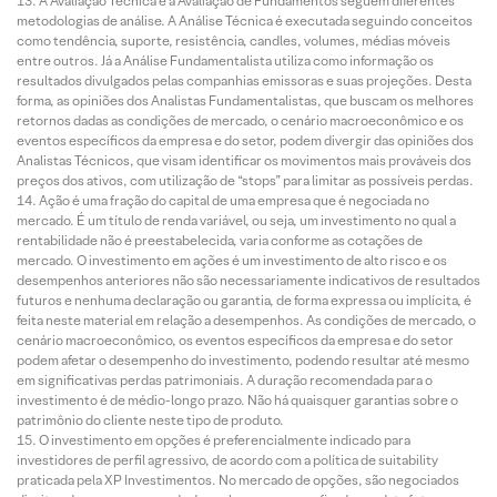
A Avaliação Técnica e a Avaliação de Fundamentos seguem diferentes
metodologias de análise. A Análise Técnica é executada seguindo conceitos
como tendência, suporte, resistência, candles, volumes, médias móveis
entre outros. Já a Análise Fundamentalista utiliza como informação os
resultados divulgados pelas companhias emissoras e suas projeções. Desta
forma, as opiniões dos Analistas Fundamentalistas, que buscam os melhores
retornos dadas as condições de mercado, o cenário macroeconômico e os
eventos específicos da empresa e do setor, podem divergir das opiniões dos
Analistas Técnicos, que visam identificar os movimentos mais prováveis dos
preços dos ativos, com utilização de “stops” para limitar as possíveis perdas.
Ação é uma fração do capital de uma empresa que é negociada no
mercado. É um título de renda variável, ou seja, um investimento no qual a
rentabilidade não é preestabelecida, varia conforme as cotações de
mercado. O investimento em ações é um investimento de alto risco e os
desempenhos anteriores não são necessariamente indicativos de resultados
futuros e nenhuma declaração ou garantia, de forma expressa ou implícita, é
feita neste material em relação a desempenhos. As condições de mercado, o
cenário macroeconômico, os eventos específicos da empresa e do setor
podem afetar o desempenho do investimento, podendo resultar até mesmo
em significativas perdas patrimoniais. A duração recomendada para o
investimento é de médio-longo prazo. Não há quaisquer garantias sobre o
patrimônio do cliente neste tipo de produto.
O investimento em opções é preferencialmente indicado para
investidores de perfil agressivo, de acordo com a política de suitability
praticada pela XP Investimentos. No mercado de opções, são negociados