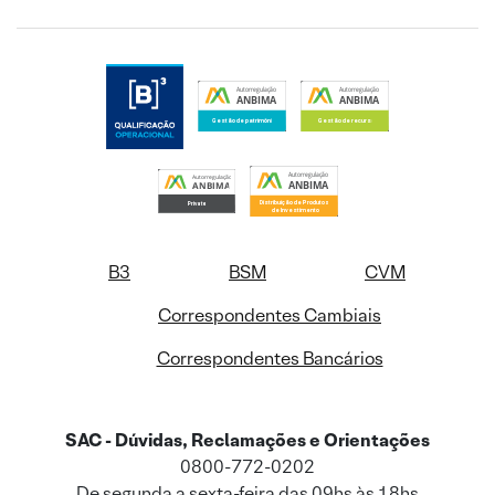
B3
BSM
CVM
Correspondentes Cambiais
Correspondentes Bancários
SAC - Dúvidas, Reclamações e Orientações
0800-772-0202
De segunda a sexta-feira das 09hs às 18hs