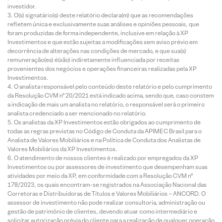
investidor.
O(s) signatário(s) deste relatório declara(m) que as recomendações
refletem única e exclusivamente suas análises e opiniões pessoais, que
foram produzidas de forma independente, inclusive em relação à XP
Investimentos e que estão sujeitas a modificações sem aviso prévio em
decorrência de alterações nas condições de mercado, e que sua(s)
remuneração(es) é(são) indiretamente influenciada por receitas
provenientes dos negócios e operações financeiras realizadas pela XP
Investimentos.
O analista responsável pelo conteúdo deste relatório e pelo cumprimento
da Resolução CVM nº 20/2021 está indicado acima, sendo que, caso constem
a indicação de mais um analista no relatório, o responsável será o primeiro
analista credenciado a ser mencionado no relatório.
Os analistas da XP Investimentos estão obrigados ao cumprimento de
todas as regras previstas no Código de Conduta da APIMEC Brasil para o
Analista de Valores Mobiliários e na Política de Conduta dos Analistas de
Valores Mobiliários da XP Investimentos.
O atendimento de nossos clientes é realizado por empregados da XP
Investimentos ou por assessores de investimento que desempenham suas
atividades por meio da XP, em conformidade com a Resolução CVM nº
178/2023, os quais encontram-se registrados na Associação Nacional das
Corretoras e Distribuidoras de Títulos e Valores Mobiliários – ANCORD. O
assessor de investimento não pode realizar consultoria, administração ou
gestão de patrimônio de clientes, devendo atuar como intermediário e
solicitar autorização prévia do cliente para a realização de qualquer operação