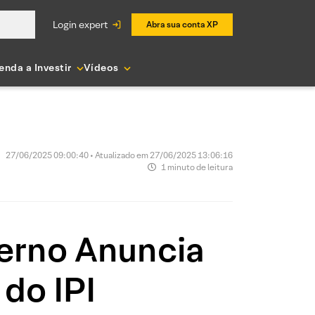
login expert
Abra sua conta XP
enda a Investir
Vídeos
27/06/2025 09:00:40 • Atualizado em 27/06/2025 13:06:16
1 minuto de leitura
erno Anuncia
do IPI