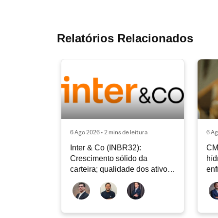
Relatórios Relacionados
6 Ago 2026 • 2 mins de leitura
6 Ag
Inter & Co (INBR32):
CM
Crescimento sólido da
híd
carteira; qualidade dos ativos
enf
continua sendo o principal
Rad
debate