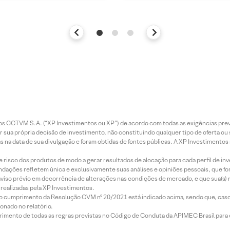
entos CCTVM S.A. (“XP Investimentos ou XP”) de acordo com todas as exigências p
r sua própria decisão de investimento, não constituindo qualquer tipo de oferta ou
s na data de sua divulgação e foram obtidas de fontes públicas. A XP Investimentos
e risco dos produtos de modo a gerar resultados de alocação para cada perfil de inv
mendações refletem única e exclusivamente suas análises e opiniões pessoais, que 
aviso prévio em decorrência de alterações nas condições de mercado, e que sua(s)
realizadas pela XP Investimentos.
lo cumprimento da Resolução CVM nº 20/2021 está indicado acima, sendo que, caso 
onado no relatório.
imento de todas as regras previstas no Código de Conduta da APIMEC Brasil para o 