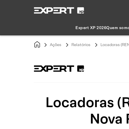
Expert XP 2026
Quem som
Ações
Relatórios
Locadoras (REN
Locadoras (
Nova 