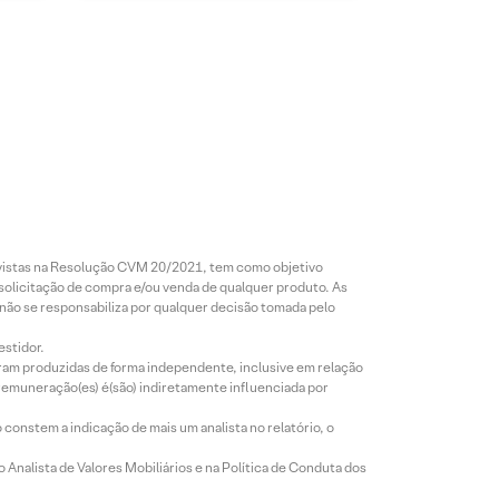
revistas na Resolução CVM 20/2021, tem como objetivo
 solicitação de compra e/ou venda de qualquer produto. As
 não se responsabiliza por qualquer decisão tomada pelo
estidor.
foram produzidas de forma independente, inclusive em relação
 remuneração(es) é(são) indiretamente influenciada por
constem a indicação de mais um analista no relatório, o
Analista de Valores Mobiliários e na Política de Conduta dos