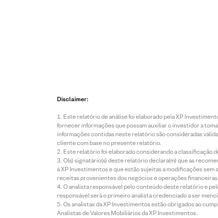
Disclaimer:
Este relatório de análise foi elaborado pela XP Investim
fornecer informações que possam auxiliar o investidor a toma
informações contidas neste relatório são consideradas válida
cliente com base no presente relatório.
Este relatório foi elaborado considerando a classificação d
O(s) signatário(s) deste relatório declara(m) que as reco
à XP Investimentos e que estão sujeitas a modificações sem 
receitas provenientes dos negócios e operações financeiras 
O analista responsável pelo conteúdo deste relatório e pe
responsável será o primeiro analista credenciado a ser menci
Os analistas da XP Investimentos estão obrigados ao cumpr
Analistas de Valores Mobiliários da XP Investimentos.