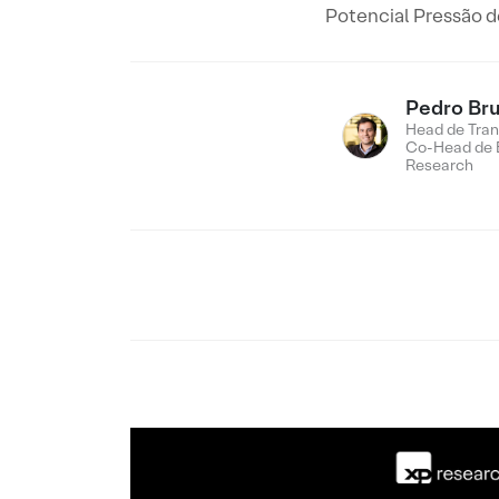
Potencial Pressão d
Pedro Br
Head de Tran
Co-Head de 
Research