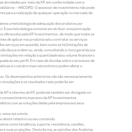
s atividades por meio da XP, em conformidade com a
Mobiliários – ANCORD. O assessor de investimento não pode
iente para a realização de qualquer operação no mercado de
lizamos a metodologia de adequação dos produtos por
to. Essa metodologia consiste em atribuir uma pontuação
tos oferecidos pela XP Investimentos, de modo que todos os
ntes de aplicar nos produtos e/ou contratar os serviços
 dos serviços em questão, bem como se há limitações de
o da sua ordem ou, ainda, consultando o risco geral da sua
m limitações em relação à quantidade e/ou volume financeiro
equada ao seu perfil. Em caso de dúvidas sobre o processo de
imáticas e o cenário macroeconômico podem afetar o
empo. Os desempenhos anteriores não são necessariamente
m simulações e os resultados reais poderão ser
 da XP e clientes da XP, podendo também ser divulgado no
évio consentimento expresso da XP Investimentos.
isfeitos com as soluções dadas pela empresa aos seus
s: www.xpi.com.br.
ão deste relatório ou seu conteúdo.
eitos como tendência, suporte, resistência, candles,
s e suas projeções. Desta forma, as opiniões dos Analistas