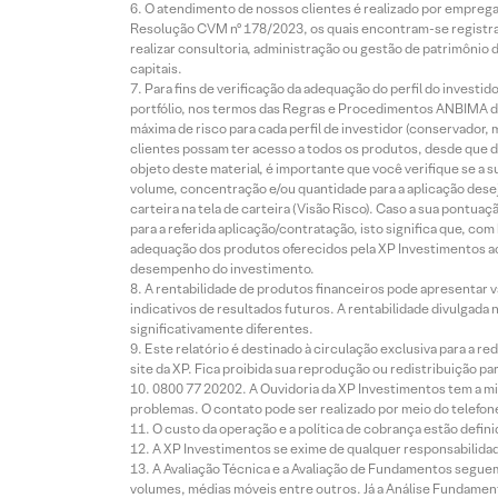
O atendimento de nossos clientes é realizado por empreg
Resolução CVM nº 178/2023, os quais encontram-se registrad
realizar consultoria, administração ou gestão de patrimônio 
capitais.
Para fins de verificação da adequação do perfil do invest
portfólio, nos termos das Regras e Procedimentos ANBIMA de
máxima de risco para cada perfil de investidor (conservado
clientes possam ter acesso a todos os produtos, desde que de
objeto deste material, é importante que você verifique se a
volume, concentração e/ou quantidade para a aplicação dese
carteira na tela de carteira (Visão Risco). Caso a sua pontu
para a referida aplicação/contratação, isto significa que, co
adequação dos produtos oferecidos pela XP Investimentos ao
desempenho do investimento.
A rentabilidade de produtos financeiros pode apresentar
indicativos de resultados futuros. A rentabilidade divulgada
significativamente diferentes.
Este relatório é destinado à circulação exclusiva para a 
site da XP. Fica proibida sua reprodução ou redistribuição p
0800 77 20202. A Ouvidoria da XP Investimentos tem a mi
problemas. O contato pode ser realizado por meio do telefon
O custo da operação e a política de cobrança estão defini
A XP Investimentos se exime de qualquer responsabilidade
A Avaliação Técnica e a Avaliação de Fundamentos seguem
volumes, médias móveis entre outros. Já a Análise Fundament