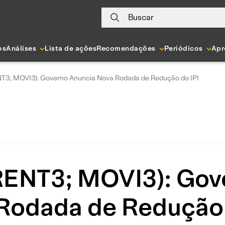
Buscar
os
Análises
Lista de ações
Recomendações
Periódicos
Apr
T3; MOVI3): Governo Anuncia Nova Rodada de Redução do IPI
RENT3; MOVI3): Gov
Rodada de Redução 