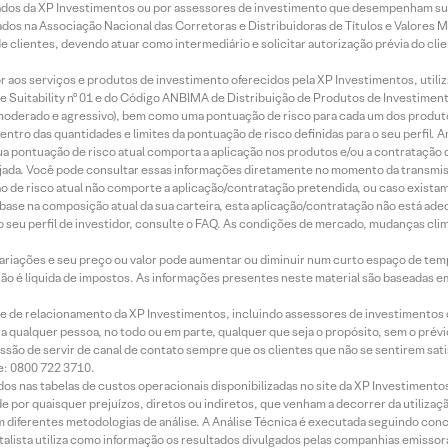
ados da XP Investimentos ou por assessores de investimento que desempenham sua
os na Associação Nacional das Corretoras e Distribuidoras de Títulos e Valores 
de clientes, devendo atuar como intermediário e solicitar autorização prévia do cl
idor aos serviços e produtos de investimento oferecidos pela XP Investimentos, uti
 Suitability nº 01 e do Código ANBIMA de Distribuição de Produtos de Investimen
r, moderado e agressivo), bem como uma pontuação de risco para cada um dos produ
ntro das quantidades e limites da pontuação de risco definidas para o seu perfil. A
 sua pontuação de risco atual comporta a aplicação nos produtos e/ou a contratação
jada. Você pode consultar essas informações diretamente no momento da transmissã
ação de risco atual não comporte a aplicação/contratação pretendida, ou caso exista
m base na composição atual da sua carteira, esta aplicação/contratação não está ad
 seu perfil de investidor, consulte o FAQ. As condições de mercado, mudanças cl
 variações e seu preço ou valor pode aumentar ou diminuir num curto espaço de t
 não é líquida de impostos. As informações presentes neste material são baseadas e
rede de relacionamento da XP Investimentos, incluindo assessores de investimentos
ara qualquer pessoa, no todo ou em parte, qualquer que seja o propósito, sem o pr
ssão de servir de canal de contato sempre que os clientes que não se sentirem sat
e: 0800 722 3710.
dos nas tabelas de custos operacionais disponibilizadas no site da XP Investimento
 por quaisquer prejuízos, diretos ou indiretos, que venham a decorrer da utilizaç
 diferentes metodologias de análise. A Análise Técnica é executada seguindo conc
alista utiliza como informação os resultados divulgados pelas companhias emissora