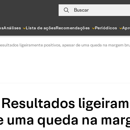
Buscar
os
Análises
Lista de ações
Recomendações
Periódicos
Apr
 Resultados ligeiramente positivos, apesar de uma queda na margem br
 Resultados ligeiram
e uma queda na mar