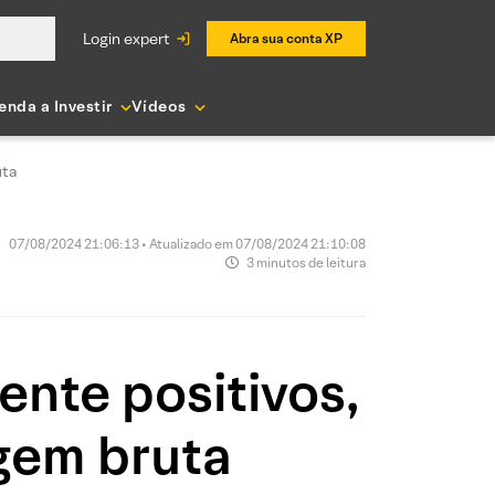
login expert
Abra sua conta XP
enda a Investir
Vídeos
uta
07/08/2024 21:06:13 • Atualizado em 07/08/2024 21:10:08
3 minutos de leitura
ente positivos,
gem bruta