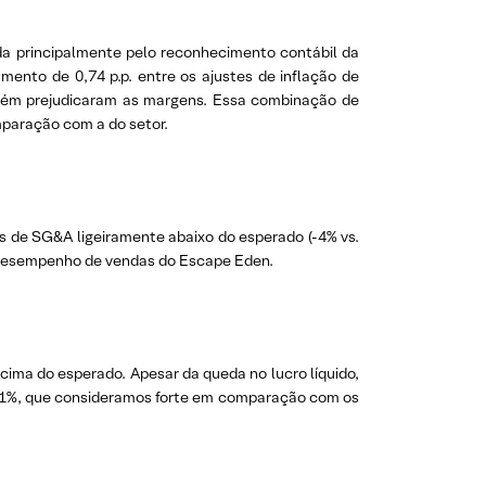
tada principalmente pelo reconhecimento contábil da
ento de 0,74 p.p. entre os ajustes de inflação de
mbém prejudicaram as margens. Essa combinação de
mparação com a do setor.
as de SG&A ligeiramente abaixo do esperado (-4% vs.
te desempenho de vendas do Escape Eden.
acima do esperado. Apesar da queda no lucro líquido,
e 21%, que consideramos forte em comparação com os