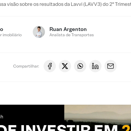
sa visão sobre os resultados da Lavvi (LAVV3) do 2º Trime
ro
Ruan Argenton
 imobiliário
Analista de Transportes
Compartilhar: