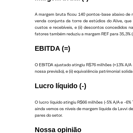
A margem bruta ficou 140 pontos-base abaixo de nos
venda conjunta da torre de estúdios do Alive, qu
custos e recebíveis, e (ii) descontos concedido
fatores também reduziu a margem REF para 35,3% (-
EBITDA (=)
O EBITDA ajustado atingiu R$76 milhões (+13% A/A e
nossa previsão), e (ii) equivalência patrimonial s
Lucro líquido (-)
O lucro líquido atingiu R$66 milhões (-5% A/A e -6%
ainda vemos os níveis de margem líquida da Lavvi 
pares do setor.
Nossa opinião