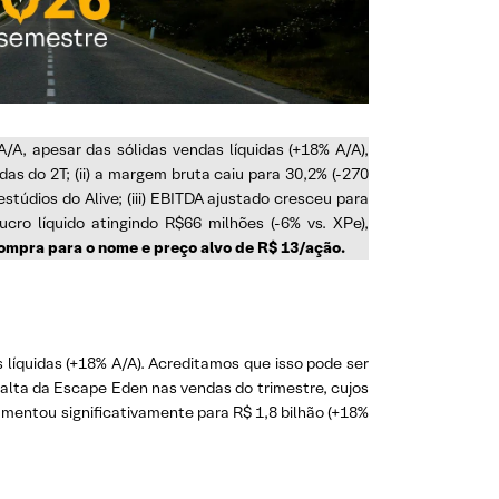
/A, apesar das sólidas vendas líquidas (+18% A/A),
as do 2T; (ii) a margem bruta caiu para 30,2% (-270
túdios do Alive; (iii) EBITDA ajustado cresceu para
ucro líquido atingindo R$66 milhões (-6% vs. XPe),
pra para o nome e preço alvo de R$ 13/ação.
íquidas (+18% A/A). Acreditamos que isso pode ser
te alta da Escape Eden nas vendas do trimestre, cujos
umentou significativamente para R$ 1,8 bilhão (+18%