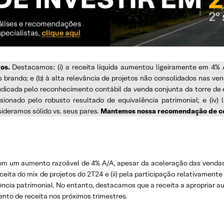
os.
Destacamos: (i) a receita líquida aumentou ligeiramente em 4% A
 brando; e (b) à alta relevância de projetos não consolidados nas vend
dicada pelo reconhecimento contábil da venda conjunta da torre de es
ionado pelo robusto resultado de equivalência patrimonial; e (iv) l
deramos sólido vs. seus pares.
Mantemos nossa recomendação de com
om um aumento razoável de 4% A/A, apesar da aceleração das vendas l
eceita do mix de projetos do 2T24 e (ii) pela participação relativamen
ncia patrimonial. No entanto, destacamos que a receita a apropriar a
ento de receita nos próximos trimestres.