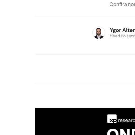
Confira nos
Ygor Alte
Head do setor