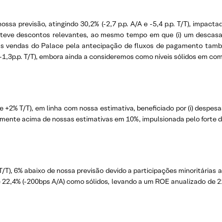
sa previsão, atingindo 30,2% (-2,7 p.p. A/A e -5,4 p.p. T/T), impac
e teve descontos relevantes, ao mesmo tempo em que (i) um descasam
s nas vendas do Palace pela antecipação de fluxos de pagamento ta
1,3p.p. T/T), embora ainda a consideremos como níveis sólidos em co
 +2% T/T), em linha com nossa estimativa, beneficiado por (i) despes
olidamente acima de nossas estimativas em 10%, impulsionada pelo for
 T/T), 6% abaixo de nossa previsão devido a participações minoritárias 
de 22,4% (-200bps A/A) como sólidos, levando a um ROE anualizado d