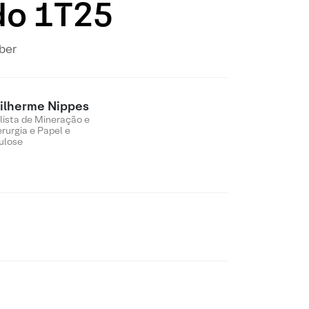
do 1T25
eber
ilherme Nippes
lista de Mineração e
erurgia e Papel e
ulose