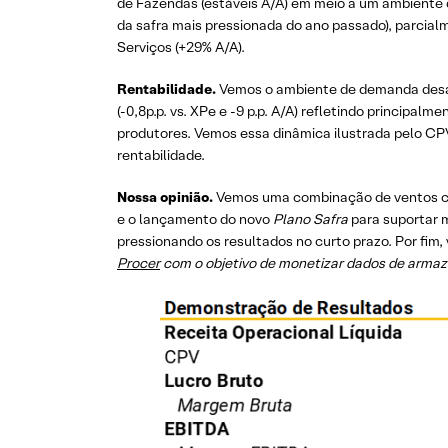
de Fazendas (estáveis A/A) em meio a um ambiente
da safra mais pressionada do ano passado), parci
Serviços (+29% A/A).
Rentabilidade.
Vemos o ambiente de demanda desaf
(-0,8p.p. vs. XPe e -9 p.p. A/A) refletindo principa
produtores. Vemos essa dinâmica ilustrada pelo C
rentabilidade.
Nossa opinião.
Vemos uma combinação de ventos co
e o lançamento do novo
Plano Safra
para suportar 
pressionando os resultados no curto prazo. Por fim
Procer
com o objetivo de monetizar dados de arma