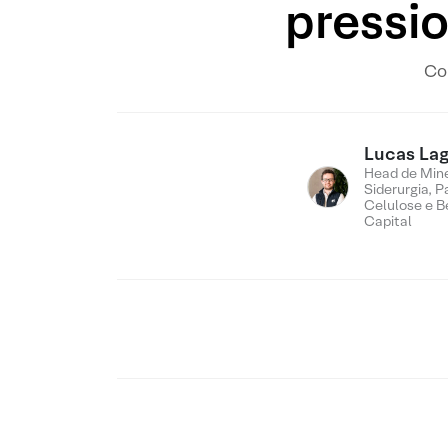
pressi
Con
Lucas Lag
Head de Min
Siderurgia, P
Celulose e B
Capital