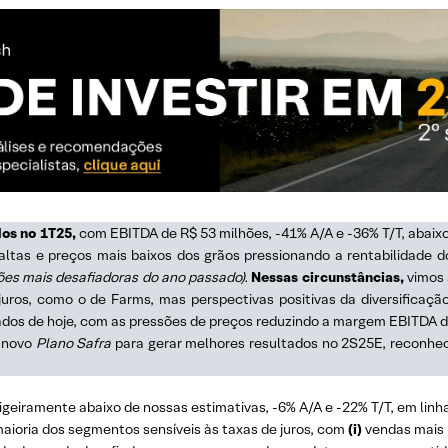
dos no 1T25,
com EBITDA de R$ 53 milhões, -41% A/A e -36% T/T, abaix
altas e preços mais baixos dos grãos pressionando a rentabilidade 
ções mais desafiadoras do ano passado).
Nessas circunstâncias,
vimos 
juros, como o de Farms, mas perspectivas positivas da diversificaçã
ados de hoje, com as pressões de preços reduzindo a margem EBITDA d
 novo
Plano Safra
para gerar melhores resultados no 2S25E, reconh
, ligeiramente abaixo de nossas estimativas, -6% A/A e -22% T/T, em l
aioria dos segmentos sensíveis às taxas de juros, com
(i)
vendas mais 