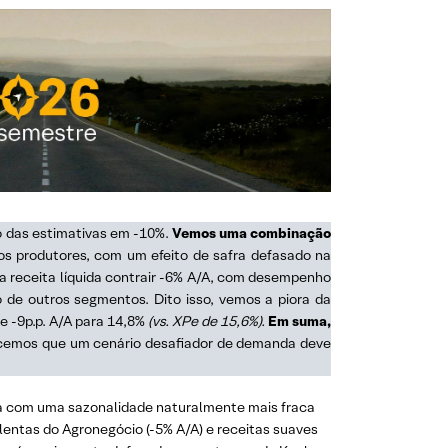
o das estimativas em -10%.
Vemos uma combinação
dos produtores, com um efeito de safra defasado na
a receita líquida contrair -6% A/A, com desempenho
o de outros segmentos. Dito isso, vemos a piora da
e -9p.p. A/A para 14,8%
(vs. XPe de 15,6%).
Em suma,
ecemos que um cenário desafiador de demanda deve
inha com uma sazonalidade naturalmente mais fraca
lentas do Agronegócio (-5% A/A) e receitas suaves