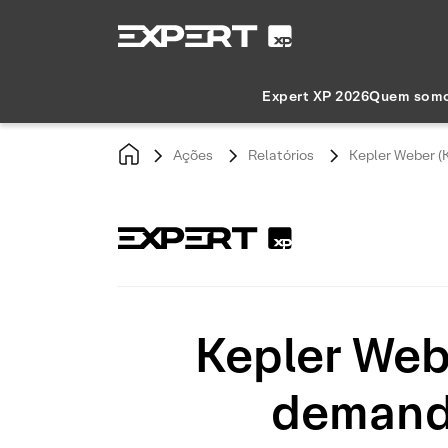
Expert XP 2026
Quem som
Ações
Relatórios
Kepler Weber (
Kepler Web
demanda