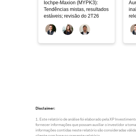
Iochpe-Maxion (MYPK3):
Au
Tendências mistas, resultados
ina
estáveis; revisão do 2T26
rel
do
Disclaimer:
Este relatório de análise foi elaborado pela XP Investim
fornecer informações que possam auxiliar o investidor a toma
informações contidas neste relatório são consideradas válida
cliente com base no presente relatório.