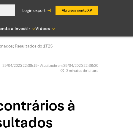
login expert
Abra sua conta XP
enda a Investir
Vídeos
ionados; Resultados do 1T25
29/04/2025 22:38:19 • Atualizado em 29/04/2025 22:38:20
2 minutos de leitura
ontrários à
sultados