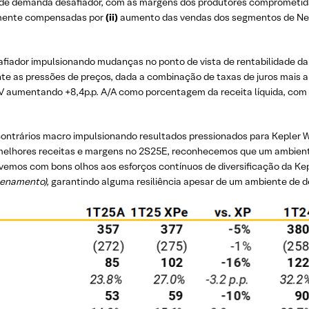
 de demanda desafiador, com as margens dos produtores comprometida
almente compensadas por
(ii)
aumento das vendas dos segmentos de Negó
iador impulsionando mudanças no ponto de vista de rentabilidade d
lmente as pressões de preços, dada a combinação de taxas de juros mais
PV aumentando +8,4p.p. A/A como porcentagem da receita líquida, co
ntrários macro impulsionando resultados pressionados para Kepler
melhores receitas e margens no 2S25E, reconhecemos que um ambient
, vemos com bons olhos aos esforços contínuos de diversificação da K
zenamento),
garantindo alguma resiliência apesar de um ambiente de 