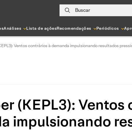
Buscar
os
Análises
Lista de ações
Recomendações
Periódicos
Apr
KEPL3): Ventos contrários à demanda impulsionando resultados press
er (KEPL3): Ventos c
 impulsionando re