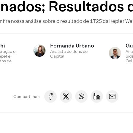
onados; Resultados 
fira nossa análise sobre o resultado de 1T25 da Kepler W
hi
Fernanda Urbano
Gu
eração e
Analista de Bens de
Ana
apel e
Capital
Sid
ens de
Cel
Compartilhar: