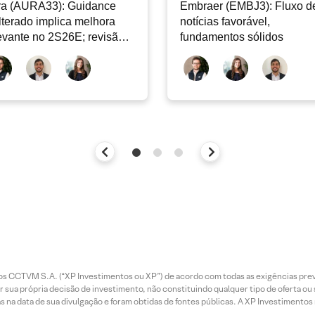
ra (AURA33): Guidance
Embraer (EMBJ3): Fluxo d
lterado implica melhora
notícias favorável,
evante no 2S26E; revisão
fundamentos sólidos
 2T26
entos CCTVM S.A. (“XP Investimentos ou XP”) de acordo com todas as exigências p
r sua própria decisão de investimento, não constituindo qualquer tipo de oferta ou
s na data de sua divulgação e foram obtidas de fontes públicas. A XP Investimentos