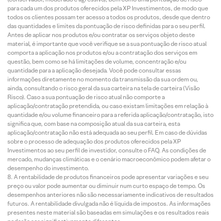
para cada um dos produtos oferecidos pela XP Investimentos, de modo que
todos os clientes possam ter acesso a todos os produtos, desde que dentro
das quantidades e limites da pontuação de risco definidas para o seu perfil.
Antes de aplicar nos produtos e/ou contratar os serviços objeto deste
material, é importante que você verifique se a sua pontuação de risco atual
comporta a aplicação nos produtos e/ou a contratação dos serviços em
questão, bem como se há limitações de volume, concentração e/ou
quantidade para a aplicação desejada. Você pode consultar essas
informações diretamente no momento da transmissão da sua ordem ou,
ainda, consultando o risco geral da sua carteira na tela de carteira (Visão
Risco). Caso a sua pontuação de risco atual não comporte a
aplicação/contratação pretendida, ou caso existam limitações em relação à
quantidade e/ou volume financeiro para a referida aplicação/contratação, isto
significa que, com base na composição atual da sua carteira, esta
aplicação/contratação não está adequada ao seu perfil. Em caso de dúvidas
sobre o processo de adequação dos produtos oferecidos pela XP
Investimentos ao seu perfil de investidor, consulte o FAQ. As condições de
mercado, mudanças climáticas e o cenário macroeconômico podem afetar o
desempenho do investimento.
A rentabilidade de produtos financeiros pode apresentar variações e seu
preço ou valor pode aumentar ou diminuir num curto espaço de tempo. Os
desempenhos anteriores não são necessariamente indicativos de resultados
futuros. A rentabilidade divulgada não é líquida de impostos. As informações
presentes neste material são baseadas em simulações e os resultados reais