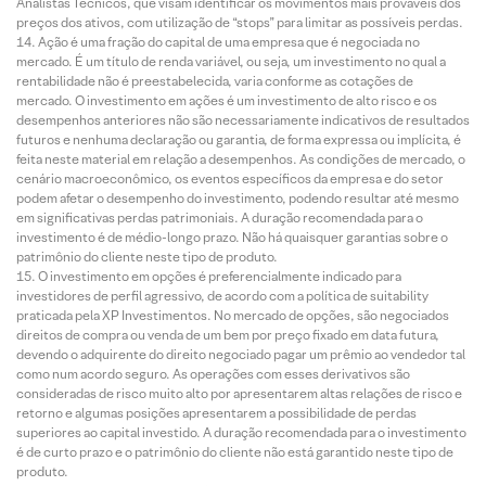
Analistas Técnicos, que visam identificar os movimentos mais prováveis dos
preços dos ativos, com utilização de “stops” para limitar as possíveis perdas.
Ação é uma fração do capital de uma empresa que é negociada no
mercado. É um título de renda variável, ou seja, um investimento no qual a
rentabilidade não é preestabelecida, varia conforme as cotações de
mercado. O investimento em ações é um investimento de alto risco e os
desempenhos anteriores não são necessariamente indicativos de resultados
futuros e nenhuma declaração ou garantia, de forma expressa ou implícita, é
feita neste material em relação a desempenhos. As condições de mercado, o
cenário macroeconômico, os eventos específicos da empresa e do setor
podem afetar o desempenho do investimento, podendo resultar até mesmo
em significativas perdas patrimoniais. A duração recomendada para o
investimento é de médio-longo prazo. Não há quaisquer garantias sobre o
patrimônio do cliente neste tipo de produto.
O investimento em opções é preferencialmente indicado para
investidores de perfil agressivo, de acordo com a política de suitability
praticada pela XP Investimentos. No mercado de opções, são negociados
direitos de compra ou venda de um bem por preço fixado em data futura,
devendo o adquirente do direito negociado pagar um prêmio ao vendedor tal
como num acordo seguro. As operações com esses derivativos são
consideradas de risco muito alto por apresentarem altas relações de risco e
retorno e algumas posições apresentarem a possibilidade de perdas
superiores ao capital investido. A duração recomendada para o investimento
é de curto prazo e o patrimônio do cliente não está garantido neste tipo de
produto.