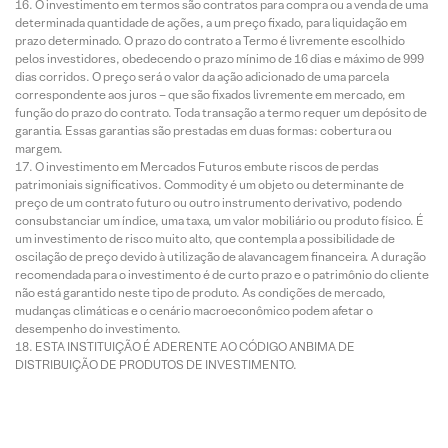
O investimento em termos são contratos para compra ou a venda de uma
determinada quantidade de ações, a um preço fixado, para liquidação em
prazo determinado. O prazo do contrato a Termo é livremente escolhido
pelos investidores, obedecendo o prazo mínimo de 16 dias e máximo de 999
dias corridos. O preço será o valor da ação adicionado de uma parcela
correspondente aos juros – que são fixados livremente em mercado, em
função do prazo do contrato. Toda transação a termo requer um depósito de
garantia. Essas garantias são prestadas em duas formas: cobertura ou
margem.
O investimento em Mercados Futuros embute riscos de perdas
patrimoniais significativos. Commodity é um objeto ou determinante de
preço de um contrato futuro ou outro instrumento derivativo, podendo
consubstanciar um índice, uma taxa, um valor mobiliário ou produto físico. É
um investimento de risco muito alto, que contempla a possibilidade de
oscilação de preço devido à utilização de alavancagem financeira. A duração
recomendada para o investimento é de curto prazo e o patrimônio do cliente
não está garantido neste tipo de produto. As condições de mercado,
mudanças climáticas e o cenário macroeconômico podem afetar o
desempenho do investimento.
ESTA INSTITUIÇÃO É ADERENTE AO CÓDIGO ANBIMA DE
DISTRIBUIÇÃO DE PRODUTOS DE INVESTIMENTO.