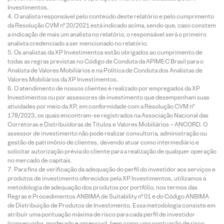
Investimentos.
O analista responsável pelo conteúdo deste relatório e pelo cumprimento
da Resolução CVM nº 20/2021 está indicado acima, sendo que, caso constem
a indicação de mais um analista no relatório, o responsável será o primeiro
analista credenciado a ser mencionado no relatório.
Os analistas da XP Investimentos estão obrigados ao cumprimento de
todas as regras previstas no Código de Conduta da APIMEC Brasil para o
Analista de Valores Mobiliários e na Política de Conduta dos Analistas de
Valores Mobiliários da XP Investimentos.
O atendimento de nossos clientes é realizado por empregados da XP
Investimentos ou por assessores de investimento que desempenham suas
atividades por meio da XP, em conformidade com a Resolução CVM nº
178/2023, os quais encontram-se registrados na Associação Nacional das
Corretoras e Distribuidoras de Títulos e Valores Mobiliários – ANCORD. O
assessor de investimento não pode realizar consultoria, administração ou
gestão de patrimônio de clientes, devendo atuar como intermediário e
solicitar autorização prévia do cliente para a realização de qualquer operação
no mercado de capitais.
Para fins de verificação da adequação do perfil do investidor aos serviços e
produtos de investimento oferecidos pela XP Investimentos, utilizamos a
metodologia de adequação dos produtos por portfólio, nos termos das
Regras e Procedimentos ANBIMA de Suitability nº 01 e do Código ANBIMA
de Distribuição de Produtos de Investimento. Essa metodologia consiste em
atribuir uma pontuação máxima de risco para cada perfil de investidor
(conservador, moderado e agressivo), bem como uma pontuação de risco