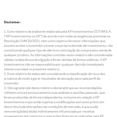
Disclaimer:
Este relatório de análise foi elaborado pela XP Investimentos CCTVM S.A.
(“XP Investimentos ou XP”) de acordo com todas as exigências previstas na
Resolução CVM 20/2021, tem como objetivo fornecer informações que
possam auxiliar o investidor a tomar sua própria decisão de investimento, não
constituindo qualquer tipo de oferta ou solicitação de compra e/ou venda de
qualquer produto. As informações contidas neste relatório são consideradas
válidas na data de sua divulgação e foram obtidas de fontes públicas. A XP
Investimentos não se responsabiliza por qualquer decisão tomada pelo
cliente com base no presente relatório.
Este relatório foi elaborado considerando a classificação de risco dos
produtos de modo a gerar resultados de alocação para cada perfil de
investidor.
O(s) signatário(s) deste relatório declara(m) que as recomendações
refletem única e exclusivamente suas análises e opiniões pessoais, que
foram produzidas de forma independente, inclusive em relação à XP
Investimentos e que estão sujeitas a modificações sem aviso prévio em
decorrência de alterações nas condições de mercado, e que sua(s)
remuneração(es) é(são) indiretamente influenciada por receitas
provenientes dos negócios e operações financeiras realizadas pela XP