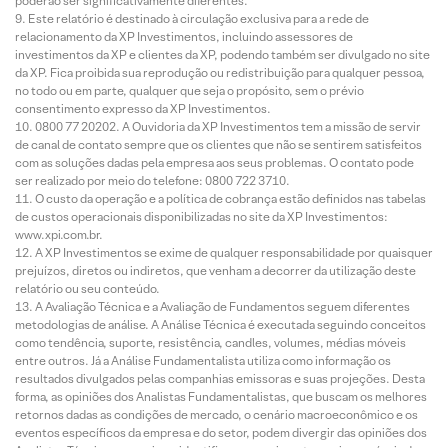
poderão ser significativamente diferentes.
Este relatório é destinado à circulação exclusiva para a rede de
relacionamento da XP Investimentos, incluindo assessores de
investimentos da XP e clientes da XP, podendo também ser divulgado no site
da XP. Fica proibida sua reprodução ou redistribuição para qualquer pessoa,
no todo ou em parte, qualquer que seja o propósito, sem o prévio
consentimento expresso da XP Investimentos.
0800 77 20202. A Ouvidoria da XP Investimentos tem a missão de servir
de canal de contato sempre que os clientes que não se sentirem satisfeitos
com as soluções dadas pela empresa aos seus problemas. O contato pode
ser realizado por meio do telefone: 0800 722 3710.
O custo da operação e a política de cobrança estão definidos nas tabelas
de custos operacionais disponibilizadas no site da XP Investimentos:
www.xpi.com.br.
A XP Investimentos se exime de qualquer responsabilidade por quaisquer
prejuízos, diretos ou indiretos, que venham a decorrer da utilização deste
relatório ou seu conteúdo.
A Avaliação Técnica e a Avaliação de Fundamentos seguem diferentes
metodologias de análise. A Análise Técnica é executada seguindo conceitos
como tendência, suporte, resistência, candles, volumes, médias móveis
entre outros. Já a Análise Fundamentalista utiliza como informação os
resultados divulgados pelas companhias emissoras e suas projeções. Desta
forma, as opiniões dos Analistas Fundamentalistas, que buscam os melhores
retornos dadas as condições de mercado, o cenário macroeconômico e os
eventos específicos da empresa e do setor, podem divergir das opiniões dos