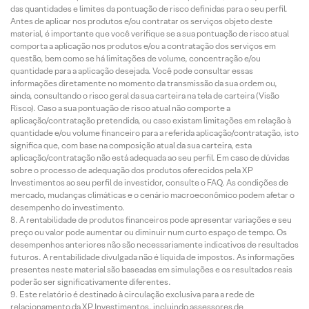
das quantidades e limites da pontuação de risco definidas para o seu perfil.
Antes de aplicar nos produtos e/ou contratar os serviços objeto deste
material, é importante que você verifique se a sua pontuação de risco atual
comporta a aplicação nos produtos e/ou a contratação dos serviços em
questão, bem como se há limitações de volume, concentração e/ou
quantidade para a aplicação desejada. Você pode consultar essas
informações diretamente no momento da transmissão da sua ordem ou,
ainda, consultando o risco geral da sua carteira na tela de carteira (Visão
Risco). Caso a sua pontuação de risco atual não comporte a
aplicação/contratação pretendida, ou caso existam limitações em relação à
quantidade e/ou volume financeiro para a referida aplicação/contratação, isto
significa que, com base na composição atual da sua carteira, esta
aplicação/contratação não está adequada ao seu perfil. Em caso de dúvidas
sobre o processo de adequação dos produtos oferecidos pela XP
Investimentos ao seu perfil de investidor, consulte o FAQ. As condições de
mercado, mudanças climáticas e o cenário macroeconômico podem afetar o
desempenho do investimento.
A rentabilidade de produtos financeiros pode apresentar variações e seu
preço ou valor pode aumentar ou diminuir num curto espaço de tempo. Os
desempenhos anteriores não são necessariamente indicativos de resultados
futuros. A rentabilidade divulgada não é líquida de impostos. As informações
presentes neste material são baseadas em simulações e os resultados reais
poderão ser significativamente diferentes.
Este relatório é destinado à circulação exclusiva para a rede de
relacionamento da XP Investimentos, incluindo assessores de