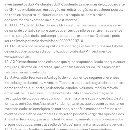
investimentos da XP e clientes da XP, podendo também ser divulgado no site
da XP. Fica proibida sua reprodução ou redistribuição para qualquer pessoa,
no todo ou em parte, qualquer que seja o propósito, sem o prévio
consentimento expresso da XP Investimentos.
0800 77 20202. A Ouvidoria da XP Investimentos tem a missão de servir
de canal de contato sempre que os clientes que não se sentirem satisfeitos
com as soluções dadas pela empresa aos seus problemas. O contato pode
ser realizado por meio do telefone: 0800 722 3710.
O custo da operação e a política de cobrança estão definidos nas tabelas
de custos operacionais disponibilizadas no site da XP Investimentos:
www.xpi.com.br.
A XP Investimentos se exime de qualquer responsabilidade por quaisquer
prejuízos, diretos ou indiretos, que venham a decorrer da utilização deste
relatório ou seu conteúdo.
A Avaliação Técnica e a Avaliação de Fundamentos seguem diferentes
metodologias de análise. A Análise Técnica é executada seguindo conceitos
como tendência, suporte, resistência, candles, volumes, médias móveis
entre outros. Já a Análise Fundamentalista utiliza como informação os
resultados divulgados pelas companhias emissoras e suas projeções. Desta
forma, as opiniões dos Analistas Fundamentalistas, que buscam os melhores
retornos dadas as condições de mercado, o cenário macroeconômico e os
eventos específicos da empresa e do setor, podem divergir das opiniões dos
Analistas Técnicos, que visam identificar os movimentos mais prováveis dos
preços dos ativos, com utilização de “stops” para limitar as possíveis perdas.
Ação é uma fração do capital de uma empresa que é negociada no