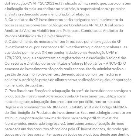
da Resolução CVM nº 20/2021 está indicado acima, sendo que, caso constem
a indicação de mais um analista no relatório, o responsável será o primeiro
analista credenciado a ser mencionado no relatório.
Os analistas da XP Investimentos estão obrigados ao cumprimento de
todas as regras previstas no Código de Conduta da APIMEC Brasil para o
Analista de Valores Mobiliários e na Política de Conduta dos Analistas de
Valores Mobiliários da XP Investimentos.
O atendimento de nossos clientes é realizado por empregados da XP
Investimentos ou por assessores de investimento que desempenham suas
atividades por meio da XP, em conformidade com a Resolução CVM nº
178/2023, os quais encontram-se registrados na Associação Nacional das
Corretoras e Distribuidoras de Títulos e Valores Mobiliários – ANCORD. O
assessor de investimento não pode realizar consultoria, administração ou
gestão de patrimônio de clientes, devendo atuar como intermediário e
solicitar autorização prévia do cliente para a realização de qualquer operação
no mercado de capitais.
Para fins de verificação da adequação do perfil do investidor aos serviços e
produtos de investimento oferecidos pela XP Investimentos, utilizamos a
metodologia de adequação dos produtos por portfólio, nos termos das
Regras e Procedimentos ANBIMA de Suitability nº 01 e do Código ANBIMA
de Distribuição de Produtos de Investimento. Essa metodologia consiste em
atribuir uma pontuação máxima de risco para cada perfil de investidor
(conservador, moderado e agressivo), bem como uma pontuação de risco
para cada um dos produtos oferecidos pela XP Investimentos, de modo que
todos os clientes possam ter acesso a todos os produtos, desde que dentro