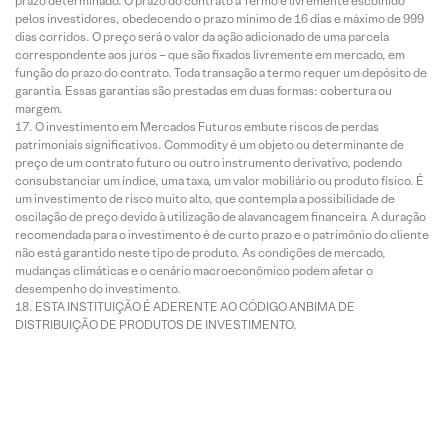
prazo determinado. O prazo do contrato a Termo é livremente escolhido
pelos investidores, obedecendo o prazo mínimo de 16 dias e máximo de 999
dias corridos. O preço será o valor da ação adicionado de uma parcela
correspondente aos juros – que são fixados livremente em mercado, em
função do prazo do contrato. Toda transação a termo requer um depósito de
garantia. Essas garantias são prestadas em duas formas: cobertura ou
margem.
O investimento em Mercados Futuros embute riscos de perdas
patrimoniais significativos. Commodity é um objeto ou determinante de
preço de um contrato futuro ou outro instrumento derivativo, podendo
consubstanciar um índice, uma taxa, um valor mobiliário ou produto físico. É
um investimento de risco muito alto, que contempla a possibilidade de
oscilação de preço devido à utilização de alavancagem financeira. A duração
recomendada para o investimento é de curto prazo e o patrimônio do cliente
não está garantido neste tipo de produto. As condições de mercado,
mudanças climáticas e o cenário macroeconômico podem afetar o
desempenho do investimento.
ESTA INSTITUIÇÃO É ADERENTE AO CÓDIGO ANBIMA DE
DISTRIBUIÇÃO DE PRODUTOS DE INVESTIMENTO.