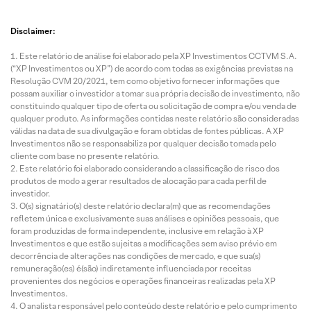
Disclaimer:
Este relatório de análise foi elaborado pela XP Investimentos CCTVM S.A.
(“XP Investimentos ou XP”) de acordo com todas as exigências previstas na
Resolução CVM 20/2021, tem como objetivo fornecer informações que
possam auxiliar o investidor a tomar sua própria decisão de investimento, não
constituindo qualquer tipo de oferta ou solicitação de compra e/ou venda de
qualquer produto. As informações contidas neste relatório são consideradas
válidas na data de sua divulgação e foram obtidas de fontes públicas. A XP
Investimentos não se responsabiliza por qualquer decisão tomada pelo
cliente com base no presente relatório.
Este relatório foi elaborado considerando a classificação de risco dos
produtos de modo a gerar resultados de alocação para cada perfil de
investidor.
O(s) signatário(s) deste relatório declara(m) que as recomendações
refletem única e exclusivamente suas análises e opiniões pessoais, que
foram produzidas de forma independente, inclusive em relação à XP
Investimentos e que estão sujeitas a modificações sem aviso prévio em
decorrência de alterações nas condições de mercado, e que sua(s)
remuneração(es) é(são) indiretamente influenciada por receitas
provenientes dos negócios e operações financeiras realizadas pela XP
Investimentos.
O analista responsável pelo conteúdo deste relatório e pelo cumprimento