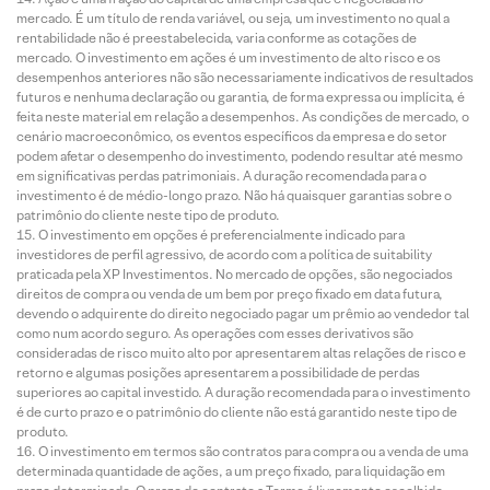
mercado. É um título de renda variável, ou seja, um investimento no qual a
rentabilidade não é preestabelecida, varia conforme as cotações de
mercado. O investimento em ações é um investimento de alto risco e os
desempenhos anteriores não são necessariamente indicativos de resultados
futuros e nenhuma declaração ou garantia, de forma expressa ou implícita, é
feita neste material em relação a desempenhos. As condições de mercado, o
cenário macroeconômico, os eventos específicos da empresa e do setor
podem afetar o desempenho do investimento, podendo resultar até mesmo
em significativas perdas patrimoniais. A duração recomendada para o
investimento é de médio-longo prazo. Não há quaisquer garantias sobre o
patrimônio do cliente neste tipo de produto.
O investimento em opções é preferencialmente indicado para
investidores de perfil agressivo, de acordo com a política de suitability
praticada pela XP Investimentos. No mercado de opções, são negociados
direitos de compra ou venda de um bem por preço fixado em data futura,
devendo o adquirente do direito negociado pagar um prêmio ao vendedor tal
como num acordo seguro. As operações com esses derivativos são
consideradas de risco muito alto por apresentarem altas relações de risco e
retorno e algumas posições apresentarem a possibilidade de perdas
superiores ao capital investido. A duração recomendada para o investimento
é de curto prazo e o patrimônio do cliente não está garantido neste tipo de
produto.
O investimento em termos são contratos para compra ou a venda de uma
determinada quantidade de ações, a um preço fixado, para liquidação em