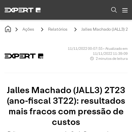
Ações
Relatórios
Jalles Machado (JALL3) 2T2
11/11/2022 00:07:55 • Atualizado em
11/11/2022 11:39:09
2 minutos de leitura
Jalles Machado (JALL3) 2T23
(ano-fiscal 3T22): resultados
mais fracos com pressão de
custos