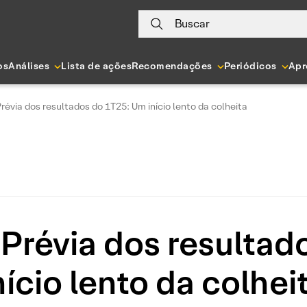
Buscar
os
Análises
Lista de ações
Recomendações
Periódicos
Apr
 Prévia dos resultados do 1T25: Um início lento da colheita
 | Prévia dos resulta
nício lento da colhei