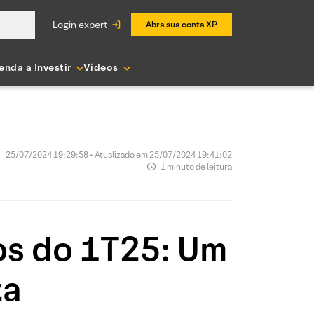
login expert
Abra sua conta XP
enda a Investir
Vídeos
25/07/2024 19:29:58 • Atualizado em 25/07/2024 19:41:02
1 minuto de leitura
dos do 1T25: Um
ta