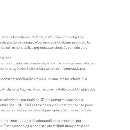
revistas na Resolução CVM 20/2021, tem como objetivo
 solicitação de compra e/ou venda de qualquer produto. As
 não se responsabiliza por qualquer decisão tomada pelo
estidor.
foram produzidas de forma independente, inclusive em relação
 remuneração(es) é(são) indiretamente influenciada por
constem a indicação de mais um analista no relatório, o
Analista de Valores Mobiliários e na Política de Conduta dos
s atividades por meio da XP, em conformidade com a
Mobiliários – ANCORD. O assessor de investimento não pode
iente para a realização de qualquer operação no mercado de
lizamos a metodologia de adequação dos produtos por
to. Essa metodologia consiste em atribuir uma pontuação