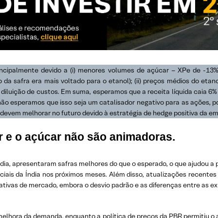
 principalmente devido a (i) menores volumes de açúcar – XPe de -1
 da safra era mais voltado para o etanol); (ii) preços médios do et
or diluição de custos. Em suma, esperamos que a receita líquida caia 6
não esperamos que isso seja um catalisador negativo para as ações, 
devem melhorar no futuro devido à estratégia de hedge positiva da e
r e o açúcar não são animadoras.
ândia, apresentaram safras melhores do que o esperado, o que ajudou a
ais da Índia nos próximos meses. Além disso, atualizações recentes
mativas de mercado, embora o desvio padrão e as diferenças entre as e
à melhora da demanda, enquanto a política de preços da PBR permitiu 