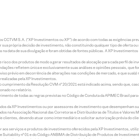
entos CCTVM S.A. (“XP Investimentos ou XP”) de acordo com todas as exigências p
r sua própria decisão de investimento, não constituindo qualquer tipo de oferta ou
s na data de sua divulgação e foram obtidas de fontes públicas. A XP Investimentos
e risco dos produtos de modo a gerar resultados de alocação para cada perfil de inv
mendações refletem única e exclusivamente suas análises e opiniões pessoais, que 
aviso prévio em decorrência de alterações nas condições de mercado, e que sua(s)
realizadas pela XP Investimentos.
lo cumprimento da Resolução CVM nº 20/2021 está indicado acima, sendo que, caso 
onado no relatório.
imento de todas as regras previstas no Código de Conduta da APIMEC Brasil para o 
ados da XP Investimentos ou por assessores de investimento que desempenham sua
os na Associação Nacional das Corretoras e Distribuidoras de Títulos e Valores 
de clientes, devendo atuar como intermediário e solicitar autorização prévia do cl
idor aos serviços e produtos de investimento oferecidos pela XP Investimentos, uti
 Suitability nº 01 e do Código ANBIMA de Distribuição de Produtos de Investimen