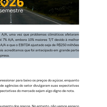
3% A/A, uma vez que problemas climáticos afetaram
anol 7% A/A, embora 10% maiores T/T devido à melhor
% A/A e que o EBITDA ajustado seja de R$250 milhões
pois acreditamos que foi antecipado em grande parte
mpresa.
 pressionar para baixo os preços do açúcar, enquanto
 de agências do setor divulgaram suas expectativas
xpectativas do mercado sejam algo digno de nota.
o aumento dos preços. No entanto, não vemos espaço