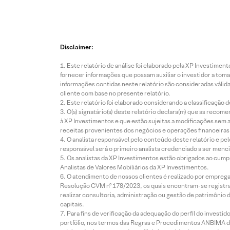
Disclaimer:
Este relatório de análise foi elaborado pela XP Investim
fornecer informações que possam auxiliar o investidor a toma
informações contidas neste relatório são consideradas válida
cliente com base no presente relatório.
Este relatório foi elaborado considerando a classificação d
O(s) signatário(s) deste relatório declara(m) que as reco
à XP Investimentos e que estão sujeitas a modificações sem 
receitas provenientes dos negócios e operações financeiras 
O analista responsável pelo conteúdo deste relatório e pe
responsável será o primeiro analista credenciado a ser menci
Os analistas da XP Investimentos estão obrigados ao cumpr
Analistas de Valores Mobiliários da XP Investimentos.
O atendimento de nossos clientes é realizado por empreg
Resolução CVM nº 178/2023, os quais encontram-se registrad
realizar consultoria, administração ou gestão de patrimônio 
capitais.
Para fins de verificação da adequação do perfil do invest
portfólio, nos termos das Regras e Procedimentos ANBIMA de