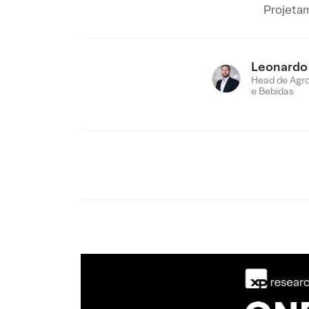
Projetam
Leonardo
Head de Agro
e Bebidas