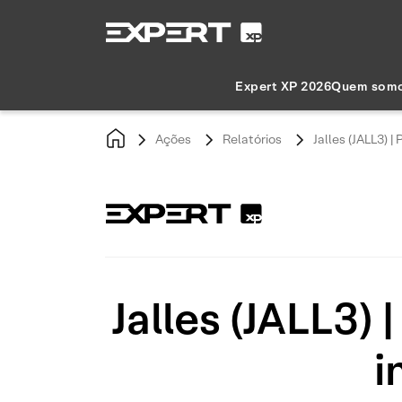
Expert XP 2026
Quem som
Ações
Relatórios
Jalles (JALL3) |
Jalles (JALL3)
i