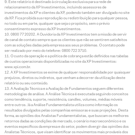
Este relatório é destinado à circulação exclusiva para a rede de
relacionamento da XP Investimentos, incluindo assessores de
investimentos da XP e clientes da XP, podendo também ser divulgado no site
da XP. Fica proibida sua reprodução ou redistribuição para qualquer pessoa,
no todo ou em parte, qualquer que seja o propósito, sem o prévio
consentimento expresso da XP Investimentos.
0800 77 20202. A Ouvidoria da XP Investimentos tem a missão de servir
de canal de contato sempre que os clientes que não se sentirem satisfeitos
com as soluções dadas pela empresa aos seus problemas. O contato pode
ser realizado por meio do telefone: 0800 722 3710.
O custo da operação e a política de cobrança estão definidos nas tabelas
de custos operacionais disponibilizadas no site da XP Investimentos:
www.xpi.com.br.
A XP Investimentos se exime de qualquer responsabilidade por quaisquer
prejuízos, diretos ou indiretos, que venham a decorrer da utilização deste
relatório ou seu conteúdo.
A Avaliação Técnica e a Avaliação de Fundamentos seguem diferentes
metodologias de análise. A Análise Técnica é executada seguindo conceitos
como tendência, suporte, resistência, candles, volumes, médias móveis
entre outros. Já a Análise Fundamentalista utiliza como informação os
resultados divulgados pelas companhias emissoras e suas projeções. Desta
forma, as opiniões dos Analistas Fundamentalistas, que buscam os melhores
retornos dadas as condições de mercado, o cenário macroeconômico e os
eventos específicos da empresa e do setor, podem divergir das opiniões dos
Analistas Técnicos, que visam identificar os movimentos mais prováveis dos