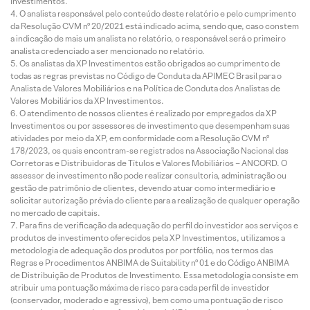
Investimentos.
O analista responsável pelo conteúdo deste relatório e pelo cumprimento
da Resolução CVM nº 20/2021 está indicado acima, sendo que, caso constem
a indicação de mais um analista no relatório, o responsável será o primeiro
analista credenciado a ser mencionado no relatório.
Os analistas da XP Investimentos estão obrigados ao cumprimento de
todas as regras previstas no Código de Conduta da APIMEC Brasil para o
Analista de Valores Mobiliários e na Política de Conduta dos Analistas de
Valores Mobiliários da XP Investimentos.
O atendimento de nossos clientes é realizado por empregados da XP
Investimentos ou por assessores de investimento que desempenham suas
atividades por meio da XP, em conformidade com a Resolução CVM nº
178/2023, os quais encontram-se registrados na Associação Nacional das
Corretoras e Distribuidoras de Títulos e Valores Mobiliários – ANCORD. O
assessor de investimento não pode realizar consultoria, administração ou
gestão de patrimônio de clientes, devendo atuar como intermediário e
solicitar autorização prévia do cliente para a realização de qualquer operação
no mercado de capitais.
Para fins de verificação da adequação do perfil do investidor aos serviços e
produtos de investimento oferecidos pela XP Investimentos, utilizamos a
metodologia de adequação dos produtos por portfólio, nos termos das
Regras e Procedimentos ANBIMA de Suitability nº 01 e do Código ANBIMA
de Distribuição de Produtos de Investimento. Essa metodologia consiste em
atribuir uma pontuação máxima de risco para cada perfil de investidor
(conservador, moderado e agressivo), bem como uma pontuação de risco