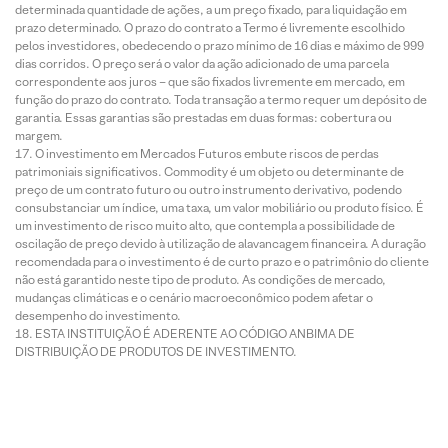
determinada quantidade de ações, a um preço fixado, para liquidação em
prazo determinado. O prazo do contrato a Termo é livremente escolhido
pelos investidores, obedecendo o prazo mínimo de 16 dias e máximo de 999
dias corridos. O preço será o valor da ação adicionado de uma parcela
correspondente aos juros – que são fixados livremente em mercado, em
função do prazo do contrato. Toda transação a termo requer um depósito de
garantia. Essas garantias são prestadas em duas formas: cobertura ou
margem.
O investimento em Mercados Futuros embute riscos de perdas
patrimoniais significativos. Commodity é um objeto ou determinante de
preço de um contrato futuro ou outro instrumento derivativo, podendo
consubstanciar um índice, uma taxa, um valor mobiliário ou produto físico. É
um investimento de risco muito alto, que contempla a possibilidade de
oscilação de preço devido à utilização de alavancagem financeira. A duração
recomendada para o investimento é de curto prazo e o patrimônio do cliente
não está garantido neste tipo de produto. As condições de mercado,
mudanças climáticas e o cenário macroeconômico podem afetar o
desempenho do investimento.
ESTA INSTITUIÇÃO É ADERENTE AO CÓDIGO ANBIMA DE
DISTRIBUIÇÃO DE PRODUTOS DE INVESTIMENTO.