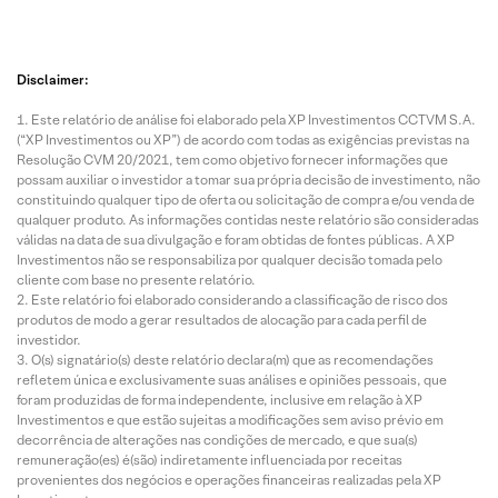
Disclaimer:
Este relatório de análise foi elaborado pela XP Investimentos CCTVM S.A.
(“XP Investimentos ou XP”) de acordo com todas as exigências previstas na
Resolução CVM 20/2021, tem como objetivo fornecer informações que
possam auxiliar o investidor a tomar sua própria decisão de investimento, não
constituindo qualquer tipo de oferta ou solicitação de compra e/ou venda de
qualquer produto. As informações contidas neste relatório são consideradas
válidas na data de sua divulgação e foram obtidas de fontes públicas. A XP
Investimentos não se responsabiliza por qualquer decisão tomada pelo
cliente com base no presente relatório.
Este relatório foi elaborado considerando a classificação de risco dos
produtos de modo a gerar resultados de alocação para cada perfil de
investidor.
O(s) signatário(s) deste relatório declara(m) que as recomendações
refletem única e exclusivamente suas análises e opiniões pessoais, que
foram produzidas de forma independente, inclusive em relação à XP
Investimentos e que estão sujeitas a modificações sem aviso prévio em
decorrência de alterações nas condições de mercado, e que sua(s)
remuneração(es) é(são) indiretamente influenciada por receitas
provenientes dos negócios e operações financeiras realizadas pela XP