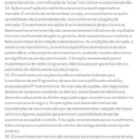
preços dos ativos, com utilização de “stops” para limitar as possíveis perdas.
Ação é uma fração do capital de uma empresa que é negociada no
mercado. É um título de renda variável, ou seja, um investimento no qual a
rentabilidade não é preestabelecida, varia conforme as cotações de
mercado. O investimento em ações é um investimento de alto risco e os
desempenhos anteriores não são necessariamente indicativos de resultados
futuros e nenhuma declaração ou garantia, de forma expressa ou implícita, é
feita neste material em relação a desempenhos. As condições de mercado, o
cenário macroeconômico, os eventos específicos da empresa e do setor
podem afetar o desempenho do investimento, podendo resultar até mesmo
em significativas perdas patrimoniais. A duração recomendada para o
investimento é de médio-longo prazo. Não há quaisquer garantias sobre o
patrimônio do cliente neste tipo de produto.
O investimento em opções é preferencialmente indicado para
investidores de perfil agressivo, de acordo com a política de suitability
praticada pela XP Investimentos. No mercado de opções, são negociados
direitos de compra ou venda de um bem por preço fixado em data futura,
devendo o adquirente do direito negociado pagar um prêmio ao vendedor tal
como num acordo seguro. As operações com esses derivativos são
consideradas de risco muito alto por apresentarem altas relações de risco e
retorno e algumas posições apresentarem a possibilidade de perdas
superiores ao capital investido. A duração recomendada para o investimento
é de curto prazo e o patrimônio do cliente não está garantido neste tipo de
produto.
O investimento em termos são contratos para compra ou a venda de uma