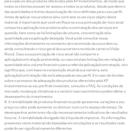
para cada um dos produtos oferecidos pela XP Investimentos, de modo que
todos os clientes possam ter acesso a todos os produtos, desde que dentro
das quantidades e limites da pontuação de risco definidas para o seu perfil.
Antes de aplicar nos produtos e/ou contratar os serviços objeto deste
material, é importante que você verifique se a sua pontuação de risco atual
comporta a aplicação nos produtos e/ou a contratação dos serviços em
questão, bem como se há limitações de volume, concentração e/ou
quantidade para a aplicação desejada. Você pode consultar essas
informações diretamente no momento da transmissão da sua ordem ou,
ainda, consultando o risco geral da sua carteira na tela de carteira (Visão
Risco). Caso a sua pontuação de risco atual não comporte a
aplicação/contratação pretendida, ou caso existam limitações em relação à
quantidade e/ou volume financeiro para a referida aplicação/contratação, isto
significa que, com base na composição atual da sua carteira, esta
aplicação/contratação não está adequada ao seu perfil. Em caso de dúvidas
sobre o processo de adequação dos produtos oferecidos pela XP
Investimentos ao seu perfil de investidor, consulte o FAQ. As condições de
mercado, mudanças climáticas e o cenário macroeconômico podem afetar o
desempenho do investimento.
A rentabilidade de produtos financeiros pode apresentar variações e seu
preço ou valor pode aumentar ou diminuir num curto espaço de tempo. Os
desempenhos anteriores não são necessariamente indicativos de resultados
futuros. A rentabilidade divulgada não é líquida de impostos. As informações
presentes neste material são baseadas em simulações e os resultados reais
poderão ser significativamente diferentes.