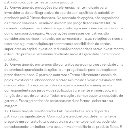
patrimônio do cliente neste tipo de produto.
O investimento em opções é preferencialmente indicado para
investidores de perfil agressivo, de acordo com a política de suitability
praticada pela XP Investimentos. No mercado de opções, são negociados
direitos de compra ou venda de um bem por preço fixado em data futura,
devendo o adquirente do direito negociado pagar um prêmio ao vendedor tal
como num acordo seguro. As operações com esses derivativos são
consideradas de risco muito alto por apresentarem altas relações de risco e
retorno e algumas posições apresentarem a possibilidade de perdas
superiores ao capital investido. A duração recomendada para o investimento
é de curto prazo e o patrimônio do cliente não está garantido neste tipo de
produto.
O investimento em termos são contratos para compra ou a venda de uma
determinada quantidade de ações, a um preço fixado, para liquidação em
prazo determinado. O prazo do contrato a Termo é livremente escolhido
pelos investidores, obedecendo o prazo mínimo de 16 dias e máximo de 999
dias corridos. O preço será o valor da ação adicionado de uma parcela
correspondente aos juros – que são fixados livremente em mercado, em
função do prazo do contrato. Toda transação a termo requer um depósito de
garantia. Essas garantias são prestadas em duas formas: cobertura ou
margem.
O investimento em Mercados Futuros embute riscos de perdas
patrimoniais significativos. Commodity é um objeto ou determinante de
preço de um contrato futuro ou outro instrumento derivativo, podendo
consubstanciar um índice, uma taxa, um valor mobiliário ou produto físico. É