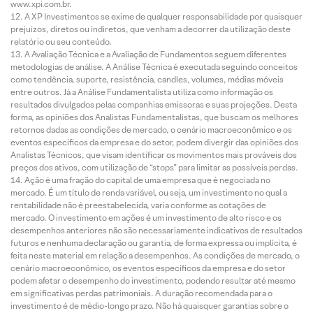
www.xpi.com.br.
A XP Investimentos se exime de qualquer responsabilidade por quaisquer
prejuízos, diretos ou indiretos, que venham a decorrer da utilização deste
relatório ou seu conteúdo.
A Avaliação Técnica e a Avaliação de Fundamentos seguem diferentes
metodologias de análise. A Análise Técnica é executada seguindo conceitos
como tendência, suporte, resistência, candles, volumes, médias móveis
entre outros. Já a Análise Fundamentalista utiliza como informação os
resultados divulgados pelas companhias emissoras e suas projeções. Desta
forma, as opiniões dos Analistas Fundamentalistas, que buscam os melhores
retornos dadas as condições de mercado, o cenário macroeconômico e os
eventos específicos da empresa e do setor, podem divergir das opiniões dos
Analistas Técnicos, que visam identificar os movimentos mais prováveis dos
preços dos ativos, com utilização de “stops” para limitar as possíveis perdas.
Ação é uma fração do capital de uma empresa que é negociada no
mercado. É um título de renda variável, ou seja, um investimento no qual a
rentabilidade não é preestabelecida, varia conforme as cotações de
mercado. O investimento em ações é um investimento de alto risco e os
desempenhos anteriores não são necessariamente indicativos de resultados
futuros e nenhuma declaração ou garantia, de forma expressa ou implícita, é
feita neste material em relação a desempenhos. As condições de mercado, o
cenário macroeconômico, os eventos específicos da empresa e do setor
podem afetar o desempenho do investimento, podendo resultar até mesmo
em significativas perdas patrimoniais. A duração recomendada para o
investimento é de médio-longo prazo. Não há quaisquer garantias sobre o