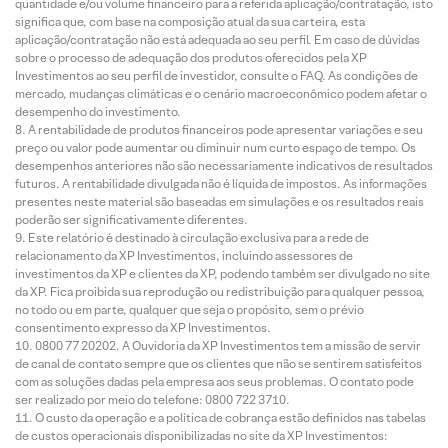
quantidade e/ou volume financeiro para a referida aplicação/contratação, isto
significa que, com base na composição atual da sua carteira, esta
aplicação/contratação não está adequada ao seu perfil. Em caso de dúvidas
sobre o processo de adequação dos produtos oferecidos pela XP
Investimentos ao seu perfil de investidor, consulte o FAQ. As condições de
mercado, mudanças climáticas e o cenário macroeconômico podem afetar o
desempenho do investimento.
A rentabilidade de produtos financeiros pode apresentar variações e seu
preço ou valor pode aumentar ou diminuir num curto espaço de tempo. Os
desempenhos anteriores não são necessariamente indicativos de resultados
futuros. A rentabilidade divulgada não é líquida de impostos. As informações
presentes neste material são baseadas em simulações e os resultados reais
poderão ser significativamente diferentes.
Este relatório é destinado à circulação exclusiva para a rede de
relacionamento da XP Investimentos, incluindo assessores de
investimentos da XP e clientes da XP, podendo também ser divulgado no site
da XP. Fica proibida sua reprodução ou redistribuição para qualquer pessoa,
no todo ou em parte, qualquer que seja o propósito, sem o prévio
consentimento expresso da XP Investimentos.
0800 77 20202. A Ouvidoria da XP Investimentos tem a missão de servir
de canal de contato sempre que os clientes que não se sentirem satisfeitos
com as soluções dadas pela empresa aos seus problemas. O contato pode
ser realizado por meio do telefone: 0800 722 3710.
O custo da operação e a política de cobrança estão definidos nas tabelas
de custos operacionais disponibilizadas no site da XP Investimentos: