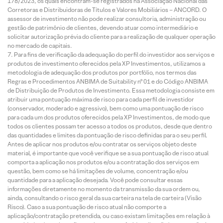
178/2023, os quais encontram-se registrados na Associação Nacional das
Corretoras e Distribuidoras de Títulos e Valores Mobiliários – ANCORD. O
assessor de investimento não pode realizar consultoria, administração ou
gestão de patrimônio de clientes, devendo atuar como intermediário e
solicitar autorização prévia do cliente para a realização de qualquer operação
no mercado de capitais.
Para fins de verificação da adequação do perfil do investidor aos serviços e
produtos de investimento oferecidos pela XP Investimentos, utilizamos a
metodologia de adequação dos produtos por portfólio, nos termos das
Regras e Procedimentos ANBIMA de Suitability nº 01 e do Código ANBIMA
de Distribuição de Produtos de Investimento. Essa metodologia consiste em
atribuir uma pontuação máxima de risco para cada perfil de investidor
(conservador, moderado e agressivo), bem como uma pontuação de risco
para cada um dos produtos oferecidos pela XP Investimentos, de modo que
todos os clientes possam ter acesso a todos os produtos, desde que dentro
das quantidades e limites da pontuação de risco definidas para o seu perfil.
Antes de aplicar nos produtos e/ou contratar os serviços objeto deste
material, é importante que você verifique se a sua pontuação de risco atual
comporta a aplicação nos produtos e/ou a contratação dos serviços em
questão, bem como se há limitações de volume, concentração e/ou
quantidade para a aplicação desejada. Você pode consultar essas
informações diretamente no momento da transmissão da sua ordem ou,
ainda, consultando o risco geral da sua carteira na tela de carteira (Visão
Risco). Caso a sua pontuação de risco atual não comporte a
aplicação/contratação pretendida, ou caso existam limitações em relação à