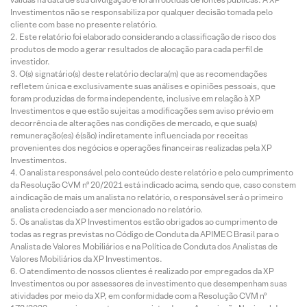
Investimentos não se responsabiliza por qualquer decisão tomada pelo
cliente com base no presente relatório.
Este relatório foi elaborado considerando a classificação de risco dos
produtos de modo a gerar resultados de alocação para cada perfil de
investidor.
O(s) signatário(s) deste relatório declara(m) que as recomendações
refletem única e exclusivamente suas análises e opiniões pessoais, que
foram produzidas de forma independente, inclusive em relação à XP
Investimentos e que estão sujeitas a modificações sem aviso prévio em
decorrência de alterações nas condições de mercado, e que sua(s)
remuneração(es) é(são) indiretamente influenciada por receitas
provenientes dos negócios e operações financeiras realizadas pela XP
Investimentos.
O analista responsável pelo conteúdo deste relatório e pelo cumprimento
da Resolução CVM nº 20/2021 está indicado acima, sendo que, caso constem
a indicação de mais um analista no relatório, o responsável será o primeiro
analista credenciado a ser mencionado no relatório.
Os analistas da XP Investimentos estão obrigados ao cumprimento de
todas as regras previstas no Código de Conduta da APIMEC Brasil para o
Analista de Valores Mobiliários e na Política de Conduta dos Analistas de
Valores Mobiliários da XP Investimentos.
O atendimento de nossos clientes é realizado por empregados da XP
Investimentos ou por assessores de investimento que desempenham suas
atividades por meio da XP, em conformidade com a Resolução CVM nº