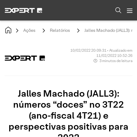
Ações
Relatórios
Jalles Machado (JALL3): nú
10/02/2022 20:09:31 • Atualizado em
11/02/2022 10:52:26
3 minutos de leitura
Jalles Machado (JALL3):
números “doces” no 3T22
(ano-fiscal 4T21) e
perspectivas positivas para