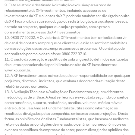
Este relatório é destinado à circulação exclusiva para a rede de
relacionamento da XP Investimentos, incluindo assessores de
investimentos da XP e clientes da XP, podendo também ser divulgado no site
da XP. Fica proibida sua reprodução ou redistribuição para qualquer pessoa,
no todo ou em parte, qualquer que seja o propósito, sem o prévio
consentimento expresso da XP Investimentos.
0800 77 20202. A Ouvidoria da XP Investimentos tem a missão de servir
de canal de contato sempre que os clientes que não se sentirem satisfeitos
com as soluções dadas pela empresa aos seus problemas. O contato pode
ser realizado por meio do telefone: 0800 722 3710.
O custo da operação e a política de cobrança estão definidos nas tabelas
de custos operacionais disponibilizadas no site da XP Investimentos:
www.xpi.com.br.
A XP Investimentos se exime de qualquer responsabilidade por quaisquer
prejuízos, diretos ou indiretos, que venham a decorrer da utilização deste
relatório ou seu conteúdo.
A Avaliação Técnica e a Avaliação de Fundamentos seguem diferentes
metodologias de análise. A Análise Técnica é executada seguindo conceitos
como tendência, suporte, resistência, candles, volumes, médias móveis
entre outros. Já a Análise Fundamentalista utiliza como informação os
resultados divulgados pelas companhias emissoras e suas projeções. Desta
forma, as opiniões dos Analistas Fundamentalistas, que buscam os melhores
retornos dadas as condições de mercado, o cenário macroeconômico e os
eventos específicos da empresa e do setor, podem divergir das opiniões dos