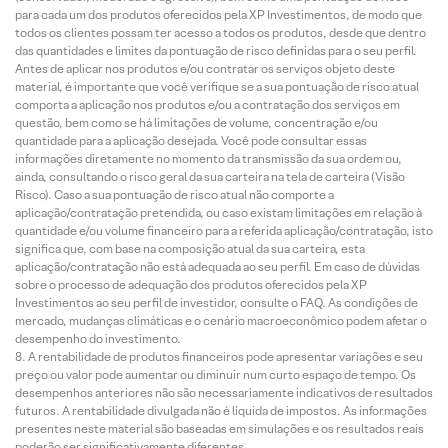
para cada um dos produtos oferecidos pela XP Investimentos, de modo que
todos os clientes possam ter acesso a todos os produtos, desde que dentro
das quantidades e limites da pontuação de risco definidas para o seu perfil.
Antes de aplicar nos produtos e/ou contratar os serviços objeto deste
material, é importante que você verifique se a sua pontuação de risco atual
comporta a aplicação nos produtos e/ou a contratação dos serviços em
questão, bem como se há limitações de volume, concentração e/ou
quantidade para a aplicação desejada. Você pode consultar essas
informações diretamente no momento da transmissão da sua ordem ou,
ainda, consultando o risco geral da sua carteira na tela de carteira (Visão
Risco). Caso a sua pontuação de risco atual não comporte a
aplicação/contratação pretendida, ou caso existam limitações em relação à
quantidade e/ou volume financeiro para a referida aplicação/contratação, isto
significa que, com base na composição atual da sua carteira, esta
aplicação/contratação não está adequada ao seu perfil. Em caso de dúvidas
sobre o processo de adequação dos produtos oferecidos pela XP
Investimentos ao seu perfil de investidor, consulte o FAQ. As condições de
mercado, mudanças climáticas e o cenário macroeconômico podem afetar o
desempenho do investimento.
A rentabilidade de produtos financeiros pode apresentar variações e seu
preço ou valor pode aumentar ou diminuir num curto espaço de tempo. Os
desempenhos anteriores não são necessariamente indicativos de resultados
futuros. A rentabilidade divulgada não é líquida de impostos. As informações
presentes neste material são baseadas em simulações e os resultados reais
poderão ser significativamente diferentes.