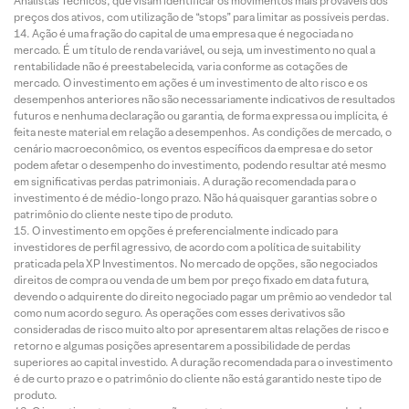
Analistas Técnicos, que visam identificar os movimentos mais prováveis dos
preços dos ativos, com utilização de “stops” para limitar as possíveis perdas.
Ação é uma fração do capital de uma empresa que é negociada no
mercado. É um título de renda variável, ou seja, um investimento no qual a
rentabilidade não é preestabelecida, varia conforme as cotações de
mercado. O investimento em ações é um investimento de alto risco e os
desempenhos anteriores não são necessariamente indicativos de resultados
futuros e nenhuma declaração ou garantia, de forma expressa ou implícita, é
feita neste material em relação a desempenhos. As condições de mercado, o
cenário macroeconômico, os eventos específicos da empresa e do setor
podem afetar o desempenho do investimento, podendo resultar até mesmo
em significativas perdas patrimoniais. A duração recomendada para o
investimento é de médio-longo prazo. Não há quaisquer garantias sobre o
patrimônio do cliente neste tipo de produto.
O investimento em opções é preferencialmente indicado para
investidores de perfil agressivo, de acordo com a política de suitability
praticada pela XP Investimentos. No mercado de opções, são negociados
direitos de compra ou venda de um bem por preço fixado em data futura,
devendo o adquirente do direito negociado pagar um prêmio ao vendedor tal
como num acordo seguro. As operações com esses derivativos são
consideradas de risco muito alto por apresentarem altas relações de risco e
retorno e algumas posições apresentarem a possibilidade de perdas
superiores ao capital investido. A duração recomendada para o investimento
é de curto prazo e o patrimônio do cliente não está garantido neste tipo de
produto.