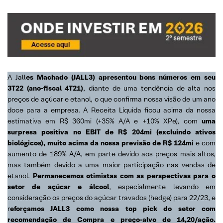
A Jall
es Machado (JALL3) apresentou bons números em seu
3T22 (ano-fiscal 4T21)
, diante de uma tendência de alta nos
preços de açúcar e etanol, o que confirma nossa visão de um ano
doce para a empresa. A Receita Líquida ficou acima da nossa
estimativa em R$ 360mi (+35% A/A e +10% XPe), com
uma
surpresa positiva no EBIT de R$ 204mi (excluindo ativos
biológicos), muito acima da nossa previsão de R$ 124mi
e com
aumento de 189% A/A, em parte devido aos preços mais altos,
mas também devido a uma maior participação nas vendas de
etanol.
Permanecemos otimistas com as perspectivas para o
setor de açúcar e álcool
, especialmente levando em
consideração os preços do açúcar travados (hedge) para 22/23, e
r
eforçamos JALL3 como nossa top pick do setor com
recomendação de Compra e preço-alvo de 14,20/ação.