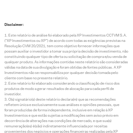
Disclaimer:
Este relatório de análise foi elaborado pela XP Investimentos CCTVM S.A.
(“XP Investimentos ou XP”) de acordo com todas as exigências previstas na
Resolução CVM 20/2021, tem como objetivo fornecer informações que
possam auxiliar o investidor a tomar sua própria decisão de investimento, não
constituindo qualquer tipo de oferta ou solicitação de compra e/ou venda de
qualquer produto. As informações contidas neste relatório são consideradas
válidas na data de sua divulgação e foram obtidas de fontes públicas. A XP
Investimentos não se responsabiliza por qualquer decisão tomada pelo
cliente com base no presente relatório.
Este relatório foi elaborado considerando a classificação de risco dos
produtos de modo a gerar resultados de alocação para cada perfil de
investidor.
O(s) signatário(s) deste relatório declara(m) que as recomendações
refletem única e exclusivamente suas análises e opiniões pessoais, que
foram produzidas de forma independente, inclusive em relação à XP
Investimentos e que estão sujeitas a modificações sem aviso prévio em
decorrência de alterações nas condições de mercado, e que sua(s)
remuneração(es) é(são) indiretamente influenciada por receitas
provenientes dos negócios e operações financeiras realizadas pela XP