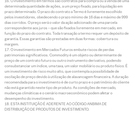
O investimento em termos são contratos para compra ou a venda de uma
determinada quantidade de ações, a um preço fixado, para liquidação em
prazo determinado. O prazo do contrato a Termo é livremente escolhido
pelos investidores, obedecendo o prazo mínimo de 16 dias e máximo de 999
dias corridos. O preço será o valor da ação adicionado de uma parcela
correspondente aos juros – que são fixados livremente em mercado, em
função do prazo do contrato. Toda transação a termo requer um depósito de
garantia. Essas garantias são prestadas em duas formas: cobertura ou
margem.
O investimento em Mercados Futuros embute riscos de perdas
patrimoniais significativos. Commodity é um objeto ou determinante de
preço de um contrato futuro ou outro instrumento derivativo, podendo
consubstanciar um índice, uma taxa, um valor mobiliário ou produto físico. É
um investimento de risco muito alto, que contempla a possibilidade de
oscilação de preço devido à utilização de alavancagem financeira. A duração
recomendada para o investimento é de curto prazo e o patrimônio do cliente
não está garantido neste tipo de produto. As condições de mercado,
mudanças climáticas e o cenário macroeconômico podem afetar o
desempenho do investimento.
ESTA INSTITUIÇÃO É ADERENTE AO CÓDIGO ANBIMA DE
DISTRIBUIÇÃO DE PRODUTOS DE INVESTIMENTO.