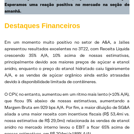
Esperamos uma reação positiva no mercado na seção de
amanhã.
Destaques Financeiros
Em um momento muito positivo no setor de A&A, a Jalles
apresentou resultados excelentes no 3T22, com Receita Líquida
crescendo 35% A/A, 10% acima de nossas estimativas,
principalmente devido aos maiores preços de açúcar e etanol
anidro, enquanto o preço do etanol hidratado caiu ligeiramente
A/A, e as vendas de açúcar orgânico ainda estão atrasadas
devido à disponibilidade limitada de contêineres.
O CPV, no entanto, aumentou em um ritmo mais lento (+10% A/A),
que ficou 9% abaixo de nossas estimativas, aumentando a
Margem Bruta em 929 bps A/A. Por fim, a maior diluição de SG&A
aliada a uma maior receita com incentivos fiscais (R$ 53,4mi vs.
nossa estimativa de R$ 29,0mi) relacionada às vendas de etanol
anidro no mercado interno levou o EBIT a ficar 65% acima de
nossas estimativas, em R$ 204mi (+189% A/A).