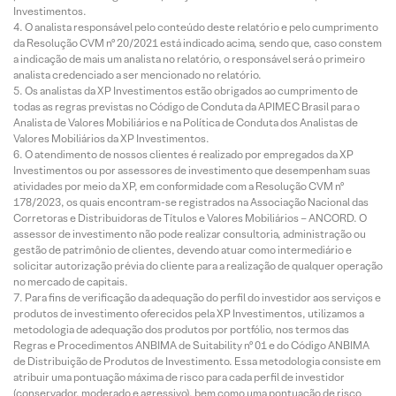
Investimentos.
O analista responsável pelo conteúdo deste relatório e pelo cumprimento
da Resolução CVM nº 20/2021 está indicado acima, sendo que, caso constem
a indicação de mais um analista no relatório, o responsável será o primeiro
analista credenciado a ser mencionado no relatório.
Os analistas da XP Investimentos estão obrigados ao cumprimento de
todas as regras previstas no Código de Conduta da APIMEC Brasil para o
Analista de Valores Mobiliários e na Política de Conduta dos Analistas de
Valores Mobiliários da XP Investimentos.
O atendimento de nossos clientes é realizado por empregados da XP
Investimentos ou por assessores de investimento que desempenham suas
atividades por meio da XP, em conformidade com a Resolução CVM nº
178/2023, os quais encontram-se registrados na Associação Nacional das
Corretoras e Distribuidoras de Títulos e Valores Mobiliários – ANCORD. O
assessor de investimento não pode realizar consultoria, administração ou
gestão de patrimônio de clientes, devendo atuar como intermediário e
solicitar autorização prévia do cliente para a realização de qualquer operação
no mercado de capitais.
Para fins de verificação da adequação do perfil do investidor aos serviços e
produtos de investimento oferecidos pela XP Investimentos, utilizamos a
metodologia de adequação dos produtos por portfólio, nos termos das
Regras e Procedimentos ANBIMA de Suitability nº 01 e do Código ANBIMA
de Distribuição de Produtos de Investimento. Essa metodologia consiste em
atribuir uma pontuação máxima de risco para cada perfil de investidor
(conservador, moderado e agressivo), bem como uma pontuação de risco