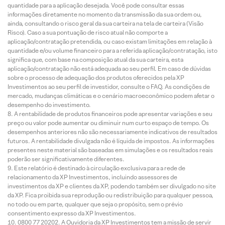
quantidade para a aplicação desejada. Você pode consultar essas
informações diretamente no momento da transmissão da sua ordem ou,
ainda, consultando o risco geral da sua carteira na tela de carteira (Visão
Risco). Caso a sua pontuação de risco atual não comporte a
aplicação/contratação pretendida, ou caso existam limitações em relação à
quantidade e/ou volume financeiro para a referida aplicação/contratação, isto
significa que, com base na composição atual da sua carteira, esta
aplicação/contratação não está adequada ao seu perfil. Em caso de dúvidas
sobre o processo de adequação dos produtos oferecidos pela XP
Investimentos ao seu perfil de investidor, consulte o FAQ. As condições de
mercado, mudanças climáticas e o cenário macroeconômico podem afetar o
desempenho do investimento.
A rentabilidade de produtos financeiros pode apresentar variações e seu
preço ou valor pode aumentar ou diminuir num curto espaço de tempo. Os
desempenhos anteriores não são necessariamente indicativos de resultados
futuros. A rentabilidade divulgada não é líquida de impostos. As informações
presentes neste material são baseadas em simulações e os resultados reais
poderão ser significativamente diferentes.
Este relatório é destinado à circulação exclusiva para a rede de
relacionamento da XP Investimentos, incluindo assessores de
investimentos da XP e clientes da XP, podendo também ser divulgado no site
da XP. Fica proibida sua reprodução ou redistribuição para qualquer pessoa,
no todo ou em parte, qualquer que seja o propósito, sem o prévio
consentimento expresso da XP Investimentos.
0800 77 20202. A Ouvidoria da XP Investimentos tem a missão de servir