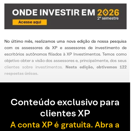
No último mês, realizamos uma nova edição da nossa pesquisa
com os assessores da XP e assessores de investimento de
escritórios autônomos filiados à XP Investimentos. Temos como
objetivo obter a visão dos assessores e, principalmente, dos seus
clientes sobre investimentos.
Nesta edição, obtivemos 122
respostas únicas.
Conteúdo exclusivo para
clientes XP
A conta XP é gratuita. Abra a