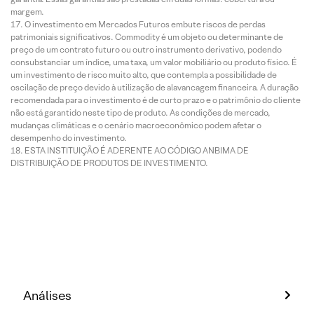
margem.
O investimento em Mercados Futuros embute riscos de perdas
patrimoniais significativos. Commodity é um objeto ou determinante de
preço de um contrato futuro ou outro instrumento derivativo, podendo
consubstanciar um índice, uma taxa, um valor mobiliário ou produto físico. É
um investimento de risco muito alto, que contempla a possibilidade de
oscilação de preço devido à utilização de alavancagem financeira. A duração
recomendada para o investimento é de curto prazo e o patrimônio do cliente
não está garantido neste tipo de produto. As condições de mercado,
mudanças climáticas e o cenário macroeconômico podem afetar o
desempenho do investimento.
ESTA INSTITUIÇÃO É ADERENTE AO CÓDIGO ANBIMA DE
DISTRIBUIÇÃO DE PRODUTOS DE INVESTIMENTO.
Análises