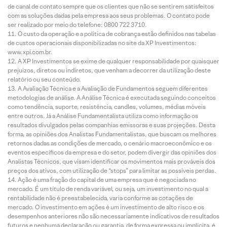
de canal de contato sempre que os clientes que não se sentirem satisfeitos
com as soluções dadas pela empresa aos seus problemas. O contato pode
ser realizado por meio do telefone: 0800 722 3710.
O custo da operação e a política de cobrança estão definidos nas tabelas
de custos operacionais disponibilizadas no site da XP Investimentos:
www.xpi.com.br.
A XP Investimentos se exime de qualquer responsabilidade por quaisquer
prejuízos, diretos ou indiretos, que venham a decorrer da utilização deste
relatório ou seu conteúdo.
A Avaliação Técnica e a Avaliação de Fundamentos seguem diferentes
metodologias de análise. A Análise Técnica é executada seguindo conceitos
como tendência, suporte, resistência, candles, volumes, médias móveis
entre outros. Já a Análise Fundamentalista utiliza como informação os
resultados divulgados pelas companhias emissoras e suas projeções. Desta
forma, as opiniões dos Analistas Fundamentalistas, que buscam os melhores
retornos dadas as condições de mercado, o cenário macroeconômico e os
eventos específicos da empresa e do setor, podem divergir das opiniões dos
Analistas Técnicos, que visam identificar os movimentos mais prováveis dos
preços dos ativos, com utilização de “stops” para limitar as possíveis perdas.
Ação é uma fração do capital de uma empresa que é negociada no
mercado. É um título de renda variável, ou seja, um investimento no qual a
rentabilidade não é preestabelecida, varia conforme as cotações de
mercado. O investimento em ações é um investimento de alto risco e os
desempenhos anteriores não são necessariamente indicativos de resultados
futuros e nenhuma declaração ou garantia, de forma expressa ou implícita, é