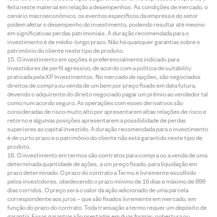
feita neste material em relação a desempenhos. As condições de mercado, o
cenário macroeconômico, os eventos específicos da empresa e do setor
podem afetar o desempenho do investimento, podendo resultar até mesmo
em significativas perdas patrimoniais. A duração recomendada para o
investimento é de médio-longo prazo. Não há quaisquer garantias sobre o
patrimônio do cliente neste tipo de produto.
O investimento em opções é preferencialmente indicado para
investidores de perfil agressivo, de acordo com a política de suitability
praticada pela XP Investimentos. No mercado de opções, são negociados
direitos de compra ou venda de um bem por preço fixado em data futura,
devendo o adquirente do direito negociado pagar um prêmio ao vendedor tal
como num acordo seguro. As operações com esses derivativos são
consideradas de risco muito alto por apresentarem altas relações de risco e
retorno e algumas posições apresentarem a possibilidade de perdas
superiores ao capital investido. A duração recomendada para o investimento
é de curto prazo e o patrimônio do cliente não está garantido neste tipo de
produto.
O investimento em termos são contratos para compra ou a venda de uma
determinada quantidade de ações, a um preço fixado, para liquidação em
prazo determinado. O prazo do contrato a Termo é livremente escolhido
pelos investidores, obedecendo o prazo mínimo de 16 dias e máximo de 999
dias corridos. O preço será o valor da ação adicionado de uma parcela
correspondente aos juros – que são fixados livremente em mercado, em
função do prazo do contrato. Toda transação a termo requer um depósito de
garantia. Essas garantias são prestadas em duas formas: cobertura ou