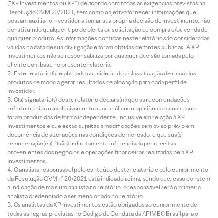
(“XP Investimentos ou XP”) de acordo com todas as exigências previstas na
Resolução CVM 20/2021, tem como objetivo fornecer informações que
possam auxiliar o investidor a tomar sua própria decisão de investimento, não
constituindo qualquer tipo de oferta ou solicitação de compra e/ou venda de
qualquer produto. As informações contidas neste relatório são consideradas
válidas na data de sua divulgação e foram obtidas de fontes públicas. A XP
Investimentos não se responsabiliza por qualquer decisão tomada pelo
cliente com base no presente relatório.
Este relatório foi elaborado considerando a classificação de risco dos
produtos de modo a gerar resultados de alocação para cada perfil de
investidor.
O(s) signatário(s) deste relatório declara(m) que as recomendações
refletem única e exclusivamente suas análises e opiniões pessoais, que
foram produzidas de forma independente, inclusive em relação à XP
Investimentos e que estão sujeitas a modificações sem aviso prévio em
decorrência de alterações nas condições de mercado, e que sua(s)
remuneração(es) é(são) indiretamente influenciada por receitas
provenientes dos negócios e operações financeiras realizadas pela XP
Investimentos.
O analista responsável pelo conteúdo deste relatório e pelo cumprimento
da Resolução CVM nº 20/2021 está indicado acima, sendo que, caso constem
a indicação de mais um analista no relatório, o responsável será o primeiro
analista credenciado a ser mencionado no relatório.
Os analistas da XP Investimentos estão obrigados ao cumprimento de
todas as regras previstas no Código de Conduta da APIMEC Brasil para o