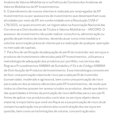
Analista de Valores Mobiliários e na Política de Conduta dos Analistas de
Valores Mobiliários da XP Investimentos.
O atendimento de nossos clientes é realizado por empregados da XP
Investimentos ou por assessores de investimento que desempenham suas
atividades por meio da XP, em conformidade com a Resolução CVM nº
178/2023, os quais encontram-se registrados na Associação Nacional das
Corretoras e Distribuidoras de Títulos e Valores Mobiliários – ANCORD. O
assessor de investimento não pode realizar consultoria, administração ou
gestão de patrimônio de clientes, devendo atuar como intermediário e
solicitar autorização prévia do cliente para a realização de qualquer operação
no mercado de capitais.
Para fins de verificação da adequação do perfil do investidor aos serviços e
produtos de investimento oferecidos pela XP Investimentos, utilizamos a
metodologia de adequação dos produtos por portfólio, nos termos das
Regras e Procedimentos ANBIMA de Suitability nº 01 e do Código ANBIMA
de Distribuição de Produtos de Investimento. Essa metodologia consiste em
atribuir uma pontuação máxima de risco para cada perfil de investidor
(conservador, moderado e agressivo), bem como uma pontuação de risco
para cada um dos produtos oferecidos pela XP Investimentos, de modo que
todos os clientes possam ter acesso a todos os produtos, desde que dentro
das quantidades e limites da pontuação de risco definidas para o seu perfil.
Antes de aplicar nos produtos e/ou contratar os serviços objeto deste
material, é importante que você verifique se a sua pontuação de risco atual
comporta a aplicação nos produtos e/ou a contratação dos serviços em
questão, bem como se há limitações de volume, concentração e/ou