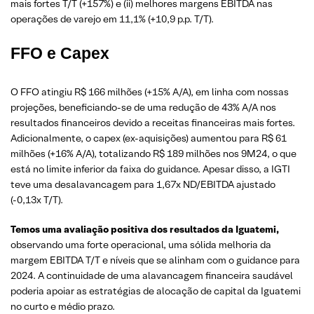
mais fortes T/T (+157%) e (ii) melhores margens EBITDA nas
operações de varejo em 11,1% (+10,9 p.p. T/T).
FFO e Capex
O FFO atingiu R$ 166 milhões (+15% A/A), em linha com nossas
projeções, beneficiando-se de uma redução de 43% A/A nos
resultados financeiros devido a receitas financeiras mais fortes.
Adicionalmente, o capex (ex-aquisições) aumentou para R$ 61
milhões (+16% A/A), totalizando R$ 189 milhões nos 9M24, o que
está no limite inferior da faixa do guidance. Apesar disso, a IGTI
teve uma desalavancagem para 1,67x ND/EBITDA ajustado
(-0,13x T/T).
Temos uma avaliação positiva dos resultados da Iguatemi,
observando uma forte operacional, uma sólida melhoria da
margem EBITDA T/T e níveis que se alinham com o guidance para
2024. A continuidade de uma alavancagem financeira saudável
poderia apoiar as estratégias de alocação de capital da Iguatemi
no curto e médio prazo.