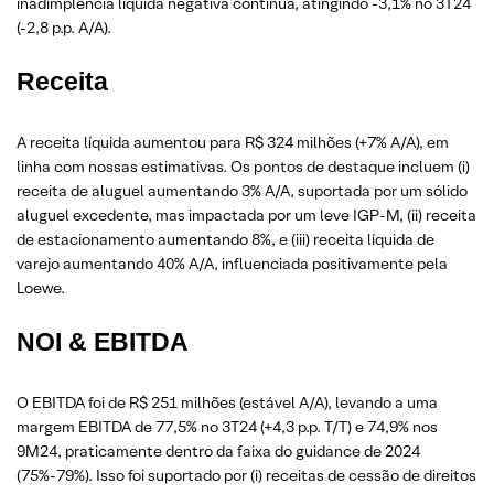
inadimplência líquida negativa contínua, atingindo -3,1% no 3T24
(-2,8 p.p. A/A).
Receita
A receita líquida aumentou para R$ 324 milhões (+7% A/A), em
linha com nossas estimativas. Os pontos de destaque incluem (i)
receita de aluguel aumentando 3% A/A, suportada por um sólido
aluguel excedente, mas impactada por um leve IGP-M, (ii) receita
de estacionamento aumentando 8%, e (iii) receita líquida de
varejo aumentando 40% A/A, influenciada positivamente pela
Loewe.
NOI & EBITDA
O EBITDA foi de R$ 251 milhões (estável A/A), levando a uma
margem EBITDA de 77,5% no 3T24 (+4,3 p.p. T/T) e 74,9% nos
9M24, praticamente dentro da faixa do guidance de 2024
(75%-79%). Isso foi suportado por (i) receitas de cessão de direitos