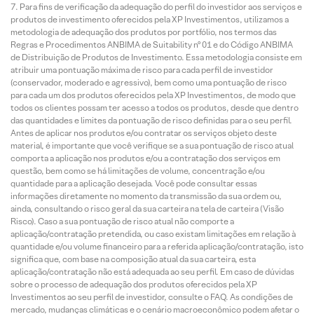
Para fins de verificação da adequação do perfil do investidor aos serviços e
produtos de investimento oferecidos pela XP Investimentos, utilizamos a
metodologia de adequação dos produtos por portfólio, nos termos das
Regras e Procedimentos ANBIMA de Suitability nº 01 e do Código ANBIMA
de Distribuição de Produtos de Investimento. Essa metodologia consiste em
atribuir uma pontuação máxima de risco para cada perfil de investidor
(conservador, moderado e agressivo), bem como uma pontuação de risco
para cada um dos produtos oferecidos pela XP Investimentos, de modo que
todos os clientes possam ter acesso a todos os produtos, desde que dentro
das quantidades e limites da pontuação de risco definidas para o seu perfil.
Antes de aplicar nos produtos e/ou contratar os serviços objeto deste
material, é importante que você verifique se a sua pontuação de risco atual
comporta a aplicação nos produtos e/ou a contratação dos serviços em
questão, bem como se há limitações de volume, concentração e/ou
quantidade para a aplicação desejada. Você pode consultar essas
informações diretamente no momento da transmissão da sua ordem ou,
ainda, consultando o risco geral da sua carteira na tela de carteira (Visão
Risco). Caso a sua pontuação de risco atual não comporte a
aplicação/contratação pretendida, ou caso existam limitações em relação à
quantidade e/ou volume financeiro para a referida aplicação/contratação, isto
significa que, com base na composição atual da sua carteira, esta
aplicação/contratação não está adequada ao seu perfil. Em caso de dúvidas
sobre o processo de adequação dos produtos oferecidos pela XP
Investimentos ao seu perfil de investidor, consulte o FAQ. As condições de
mercado, mudanças climáticas e o cenário macroeconômico podem afetar o