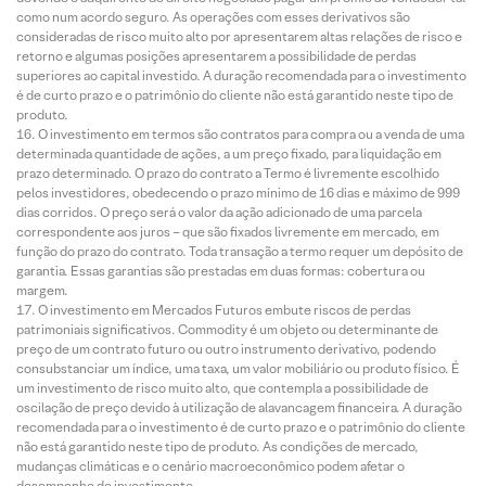
como num acordo seguro. As operações com esses derivativos são
consideradas de risco muito alto por apresentarem altas relações de risco e
retorno e algumas posições apresentarem a possibilidade de perdas
superiores ao capital investido. A duração recomendada para o investimento
é de curto prazo e o patrimônio do cliente não está garantido neste tipo de
produto.
O investimento em termos são contratos para compra ou a venda de uma
determinada quantidade de ações, a um preço fixado, para liquidação em
prazo determinado. O prazo do contrato a Termo é livremente escolhido
pelos investidores, obedecendo o prazo mínimo de 16 dias e máximo de 999
dias corridos. O preço será o valor da ação adicionado de uma parcela
correspondente aos juros – que são fixados livremente em mercado, em
função do prazo do contrato. Toda transação a termo requer um depósito de
garantia. Essas garantias são prestadas em duas formas: cobertura ou
margem.
O investimento em Mercados Futuros embute riscos de perdas
patrimoniais significativos. Commodity é um objeto ou determinante de
preço de um contrato futuro ou outro instrumento derivativo, podendo
consubstanciar um índice, uma taxa, um valor mobiliário ou produto físico. É
um investimento de risco muito alto, que contempla a possibilidade de
oscilação de preço devido à utilização de alavancagem financeira. A duração
recomendada para o investimento é de curto prazo e o patrimônio do cliente
não está garantido neste tipo de produto. As condições de mercado,
mudanças climáticas e o cenário macroeconômico podem afetar o
desempenho do investimento.