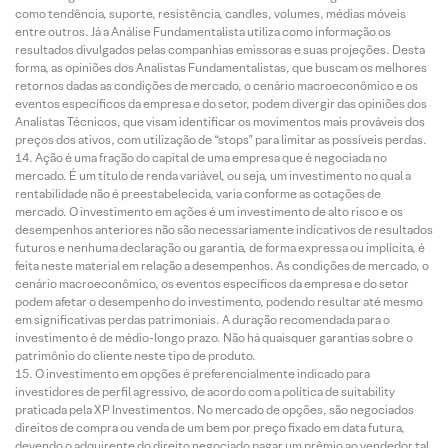
como tendência, suporte, resistência, candles, volumes, médias móveis
entre outros. Já a Análise Fundamentalista utiliza como informação os
resultados divulgados pelas companhias emissoras e suas projeções. Desta
forma, as opiniões dos Analistas Fundamentalistas, que buscam os melhores
retornos dadas as condições de mercado, o cenário macroeconômico e os
eventos específicos da empresa e do setor, podem divergir das opiniões dos
Analistas Técnicos, que visam identificar os movimentos mais prováveis dos
preços dos ativos, com utilização de “stops” para limitar as possíveis perdas.
Ação é uma fração do capital de uma empresa que é negociada no
mercado. É um título de renda variável, ou seja, um investimento no qual a
rentabilidade não é preestabelecida, varia conforme as cotações de
mercado. O investimento em ações é um investimento de alto risco e os
desempenhos anteriores não são necessariamente indicativos de resultados
futuros e nenhuma declaração ou garantia, de forma expressa ou implícita, é
feita neste material em relação a desempenhos. As condições de mercado, o
cenário macroeconômico, os eventos específicos da empresa e do setor
podem afetar o desempenho do investimento, podendo resultar até mesmo
em significativas perdas patrimoniais. A duração recomendada para o
investimento é de médio-longo prazo. Não há quaisquer garantias sobre o
patrimônio do cliente neste tipo de produto.
O investimento em opções é preferencialmente indicado para
investidores de perfil agressivo, de acordo com a política de suitability
praticada pela XP Investimentos. No mercado de opções, são negociados
direitos de compra ou venda de um bem por preço fixado em data futura,
devendo o adquirente do direito negociado pagar um prêmio ao vendedor tal