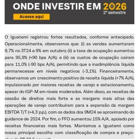
O Iguatemi registrou fortes resultados, conforme antecipado.
Operacionalmente, observamos que: (i) as vendas aumentaram
9,7% no 3T24 e 9% em outubro; (ii) a taxa de ocupação aumentou
para 95,9% (+90 bps A/A); e (iii) os custos de ocupação caíram
para 11,0% (-90 bps A/A), permitindo que a inadimplência líquida
permanecesse em níveis negativos (-3,1%). Financeiramente,
observamos um crescimento positivo da receita líquida (+7% A/A),
impulsionado por maiores receitas de varejo e estacionamento,
apesar do IGP-M em níveis moderados. Além disso, as receitas de
cessão de direitos mais forte e as margens mais altas das
operações de varejo contribuíram para a expansão da margem
EBITDA T/T (+4,3 p.p.), com os dados dos 9M24 se aproximando do
guidance de 2024. Por fim, o FFO aumentou 15% A/A, apoiado por
receitas financeiras mais fortes. Mantemos a Iguatemi como
nossa principal escolha com classificação de compra e preço-