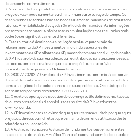
desempenho do investimento.
A rentabilidade de produtos financeiros pode apresentar variações e seu
preço ou valor pode aumentar ou diminuir num curto espaço de tempo. Os
desempenhos anteriores não são necessariamente indicativos de resultados
futuros. A rentabilidade divulgada não é líquida de impostos. As informações
presentes neste material são baseadas em simulações e os resultados reais
poderão ser significativamente diferentes.
Este relatório é destinado à circulação exclusiva para a rede de
relacionamento da XP Investimentos, incluindo assessores de
investimentos da XP e clientes da XP, podendo também ser divulgado no site
da XP. Fica proibida sua reprodução ou redistribuição para qualquer pessoa,
no todo ou em parte, qualquer que seja o propósito, sem o prévio
consentimento expresso da XP Investimentos.
0800 77 20202. A Ouvidoria da XP Investimentos tem a missão de servir
de canal de contato sempre que os clientes que não se sentirem satisfeitos
com as soluções dadas pela empresa aos seus problemas. O contato pode
ser realizado por meio do telefone: 0800 722 3710.
O custo da operação e a política de cobrança estão definidos nas tabelas
de custos operacionais disponibilizadas no site da XP Investimentos:
www.xpi.com.br.
A XP Investimentos se exime de qualquer responsabilidade por quaisquer
prejuízos, diretos ou indiretos, que venham a decorrer da utilização deste
relatório ou seu conteúdo.
A Avaliação Técnica e a Avaliação de Fundamentos seguem diferentes
metodologias de análise. A Análise Técnica é executada seguindo conceitos