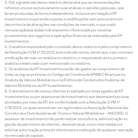
O(s) signatário(s) deste relatório declara(m) que as recomendações
refletem única e exclusivamente suas análises e opiniões pessoais, que
foram produzidas de forma independente, inclusive em relação à XP
Investimentos e que estão sujeitas a modificações sem aviso prévio em
decorrência de alterações nas condições de mercado, e que sua(s)
remuneração(es) é(são) indiretamente influenciada por receitas
provenientes dos negócios e operações financeiras realizadas pela XP
Investimentos.
O analista responsável pelo conteúdo deste relatório e pelo cumprimento
da Resolução CVM nº 20/2021 está indicado acima, sendo que, caso constem
a indicação de mais um analista no relatório, o responsável será o primeiro
analista credenciado a ser mencionado no relatório.
Os analistas da XP Investimentos estão obrigados ao cumprimento de
todas as regras previstas no Código de Conduta da APIMEC Brasil para o
Analista de Valores Mobiliários e na Política de Conduta dos Analistas de
Valores Mobiliários da XP Investimentos.
O atendimento de nossos clientes é realizado por empregados da XP
Investimentos ou por assessores de investimento que desempenham suas
atividades por meio da XP, em conformidade com a Resolução CVM nº
178/2023, os quais encontram-se registrados na Associação Nacional das
Corretoras e Distribuidoras de Títulos e Valores Mobiliários – ANCORD. O
assessor de investimento não pode realizar consultoria, administração ou
gestão de patrimônio de clientes, devendo atuar como intermediário e
solicitar autorização prévia do cliente para a realização de qualquer operação
no mercado de capitais.