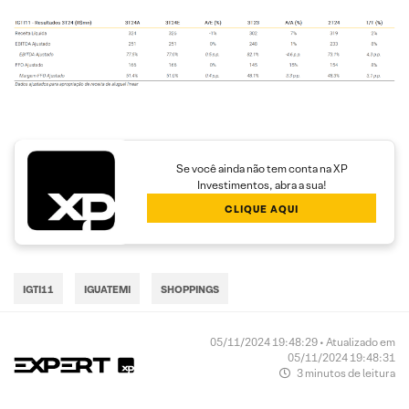
Se você ainda não tem conta na XP
Investimentos, abra a sua!
CLIQUE AQUI
IGTI11
IGUATEMI
SHOPPINGS
05/11/2024 19:48:29 • Atualizado em
05/11/2024 19:48:31
3 minutos de leitura