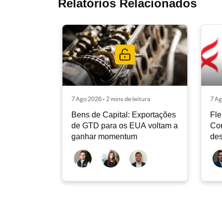
Relatórios Relacionados
7 Ago 2026 • 2 mins de leitura
7 Ag
Bens de Capital: Exportações
Fle
de GTD para os EUA voltam a
Co
ganhar momentum
des
dev
atu