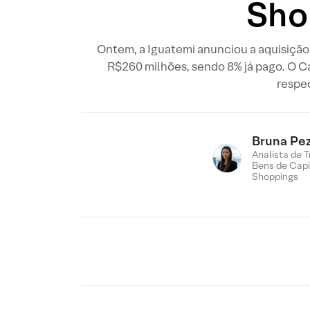
Sho
Ontem, a Iguatemi anunciou a aquisição
R$260 milhões, sendo 8% já pago. O Ca
respec
Bruna Pez
Analista de T
Bens de Capi
Shoppings