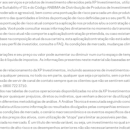
idor aos serviços e produtos de investimento oferecidos pela XP Investimentos, uti
 Suitability nº 01 e do Código ANBIMA de Distribuição de Produtos de Investimen
r, moderado e agressivo), bem como uma pontuação de risco para cada um dos produ
ntro das quantidades e limites da pontuação de risco definidas para o seu perfil. A
 sua pontuação de risco atual comporta a aplicação nos produtos e/ou a contratação
jada. Você pode consultar essas informações diretamente no momento da transmissã
ação de risco atual não comporte a aplicação/contratação pretendida, ou caso exista
m base na composição atual da sua carteira, esta aplicação/contratação não está ad
 seu perfil de investidor, consulte o FAQ. As condições de mercado, mudanças cl
 variações e seu preço ou valor pode aumentar ou diminuir num curto espaço de t
 não é líquida de impostos. As informações presentes neste material são baseadas e
rede de relacionamento da XP Investimentos, incluindo assessores de investimentos
ara qualquer pessoa, no todo ou em parte, qualquer que seja o propósito, sem o pr
ssão de servir de canal de contato sempre que os clientes que não se sentirem sat
e: 0800 722 3710.
dos nas tabelas de custos operacionais disponibilizadas no site da XP Investimento
 por quaisquer prejuízos, diretos ou indiretos, que venham a decorrer da utilizaç
 diferentes metodologias de análise. A Análise Técnica é executada seguindo conc
alista utiliza como informação os resultados divulgados pelas companhias emissora
 condições de mercado, o cenário macroeconômico e os eventos específicos da em
dos preços dos ativos, com utilização de “stops” para limitar as possíveis perdas.
ada no mercado. É um título de renda variável, ou seja, um investimento no qual a r
mento de alto risco e os desempenhos anteriores não são necessariamente indicat