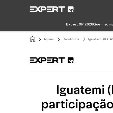
Expert XP 2026
Quem som
Ações
Relatórios
Iguatemi (IGTA3
Iguatemi (
participação