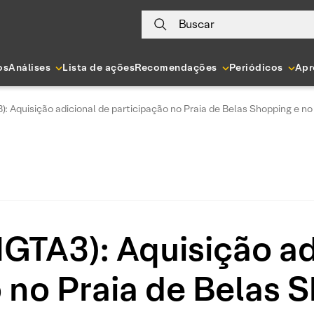
Buscar
os
Análises
Lista de ações
Recomendações
Periódicos
Apr
): Aquisição adicional de participação no Praia de Belas Shopping e 
IGTA3): Aquisição a
 no Praia de Belas 