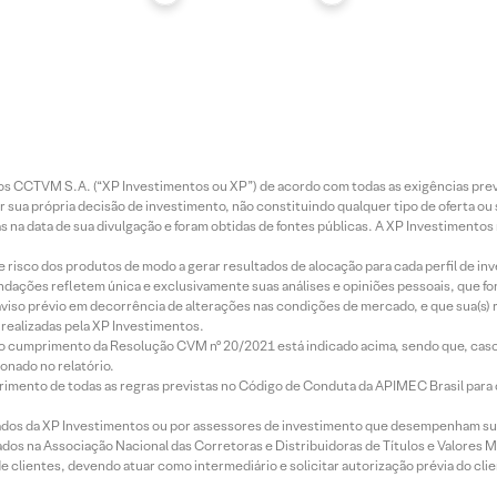
entos CCTVM S.A. (“XP Investimentos ou XP”) de acordo com todas as exigências p
r sua própria decisão de investimento, não constituindo qualquer tipo de oferta ou
s na data de sua divulgação e foram obtidas de fontes públicas. A XP Investimentos
e risco dos produtos de modo a gerar resultados de alocação para cada perfil de inv
mendações refletem única e exclusivamente suas análises e opiniões pessoais, que 
aviso prévio em decorrência de alterações nas condições de mercado, e que sua(s)
realizadas pela XP Investimentos.
lo cumprimento da Resolução CVM nº 20/2021 está indicado acima, sendo que, caso 
onado no relatório.
imento de todas as regras previstas no Código de Conduta da APIMEC Brasil para o 
ados da XP Investimentos ou por assessores de investimento que desempenham sua
os na Associação Nacional das Corretoras e Distribuidoras de Títulos e Valores 
de clientes, devendo atuar como intermediário e solicitar autorização prévia do cl