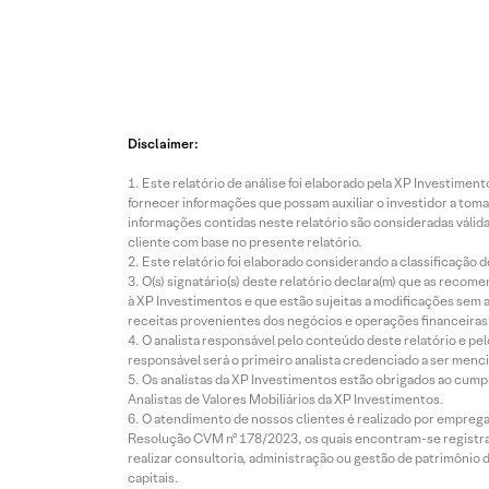
Disclaimer:
Este relatório de análise foi elaborado pela XP Investim
fornecer informações que possam auxiliar o investidor a toma
informações contidas neste relatório são consideradas válida
cliente com base no presente relatório.
Este relatório foi elaborado considerando a classificação d
O(s) signatário(s) deste relatório declara(m) que as reco
à XP Investimentos e que estão sujeitas a modificações sem 
receitas provenientes dos negócios e operações financeiras 
O analista responsável pelo conteúdo deste relatório e pe
responsável será o primeiro analista credenciado a ser menci
Os analistas da XP Investimentos estão obrigados ao cumpr
Analistas de Valores Mobiliários da XP Investimentos.
O atendimento de nossos clientes é realizado por empreg
Resolução CVM nº 178/2023, os quais encontram-se registrad
realizar consultoria, administração ou gestão de patrimônio 
capitais.