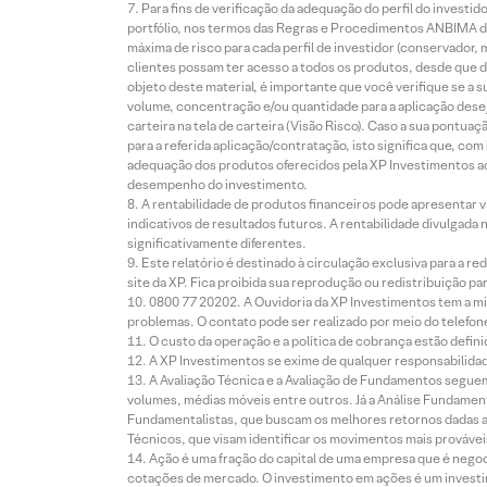
Para fins de verificação da adequação do perfil do invest
portfólio, nos termos das Regras e Procedimentos ANBIMA de
máxima de risco para cada perfil de investidor (conservado
clientes possam ter acesso a todos os produtos, desde que de
objeto deste material, é importante que você verifique se a
volume, concentração e/ou quantidade para a aplicação dese
carteira na tela de carteira (Visão Risco). Caso a sua pontu
para a referida aplicação/contratação, isto significa que, co
adequação dos produtos oferecidos pela XP Investimentos ao
desempenho do investimento.
A rentabilidade de produtos financeiros pode apresentar
indicativos de resultados futuros. A rentabilidade divulgada
significativamente diferentes.
Este relatório é destinado à circulação exclusiva para a 
site da XP. Fica proibida sua reprodução ou redistribuição p
0800 77 20202. A Ouvidoria da XP Investimentos tem a mi
problemas. O contato pode ser realizado por meio do telefon
O custo da operação e a política de cobrança estão defini
A XP Investimentos se exime de qualquer responsabilidade
A Avaliação Técnica e a Avaliação de Fundamentos seguem
volumes, médias móveis entre outros. Já a Análise Fundament
Fundamentalistas, que buscam os melhores retornos dadas as
Técnicos, que visam identificar os movimentos mais prováveis 
Ação é uma fração do capital de uma empresa que é negoci
cotações de mercado. O investimento em ações é um investi