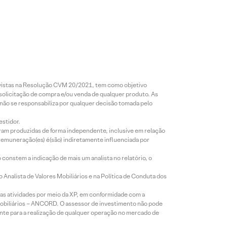
revistas na Resolução CVM 20/2021, tem como objetivo
 solicitação de compra e/ou venda de qualquer produto. As
 não se responsabiliza por qualquer decisão tomada pelo
estidor.
foram produzidas de forma independente, inclusive em relação
 remuneração(es) é(são) indiretamente influenciada por
constem a indicação de mais um analista no relatório, o
Analista de Valores Mobiliários e na Política de Conduta dos
s atividades por meio da XP, em conformidade com a
Mobiliários – ANCORD. O assessor de investimento não pode
iente para a realização de qualquer operação no mercado de