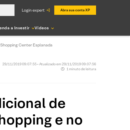
login expert
Abra sua conta XP
enda a Investir
Vídeos
no Shopping Center Esplanada
29/11/2019 09:07:55 • Atualizado em 29/11/2019 09:07:56
1 minuto de leitura
dicional de
Shopping e no