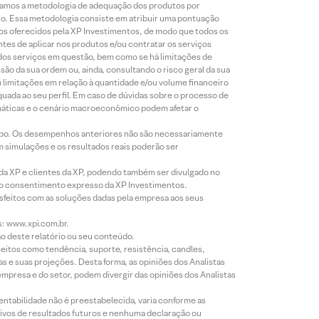
lizamos a metodologia de adequação dos produtos por
to. Essa metodologia consiste em atribuir uma pontuação
tos oferecidos pela XP Investimentos, de modo que todos os
ntes de aplicar nos produtos e/ou contratar os serviços
 dos serviços em questão, bem como se há limitações de
o da sua ordem ou, ainda, consultando o risco geral da sua
m limitações em relação à quantidade e/ou volume financeiro
equada ao seu perfil. Em caso de dúvidas sobre o processo de
imáticas e o cenário macroeconômico podem afetar o
empo. Os desempenhos anteriores não são necessariamente
m simulações e os resultados reais poderão ser
 da XP e clientes da XP, podendo também ser divulgado no
évio consentimento expresso da XP Investimentos.
isfeitos com as soluções dadas pela empresa aos seus
s: www.xpi.com.br.
ão deste relatório ou seu conteúdo.
eitos como tendência, suporte, resistência, candles,
s e suas projeções. Desta forma, as opiniões dos Analistas
presa e do setor, podem divergir das opiniões dos Analistas
entabilidade não é preestabelecida, varia conforme as
ivos de resultados futuros e nenhuma declaração ou