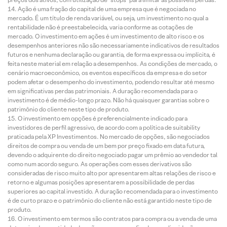
Ação é uma fração do capital de uma empresa que é negociada no
mercado. É um título de renda variável, ou seja, um investimento no qual a
rentabilidade não é preestabelecida, varia conforme as cotações de
mercado. O investimento em ações é um investimento de alto risco e os
desempenhos anteriores não são necessariamente indicativos de resultados
futuros e nenhuma declaração ou garantia, de forma expressa ou implícita, é
feita neste material em relação a desempenhos. As condições de mercado, o
cenário macroeconômico, os eventos específicos da empresa e do setor
podem afetar o desempenho do investimento, podendo resultar até mesmo
em significativas perdas patrimoniais. A duração recomendada para o
investimento é de médio-longo prazo. Não há quaisquer garantias sobre o
patrimônio do cliente neste tipo de produto.
O investimento em opções é preferencialmente indicado para
investidores de perfil agressivo, de acordo com a política de suitability
praticada pela XP Investimentos. No mercado de opções, são negociados
direitos de compra ou venda de um bem por preço fixado em data futura,
devendo o adquirente do direito negociado pagar um prêmio ao vendedor tal
como num acordo seguro. As operações com esses derivativos são
consideradas de risco muito alto por apresentarem altas relações de risco e
retorno e algumas posições apresentarem a possibilidade de perdas
superiores ao capital investido. A duração recomendada para o investimento
é de curto prazo e o patrimônio do cliente não está garantido neste tipo de
produto.
O investimento em termos são contratos para compra ou a venda de uma