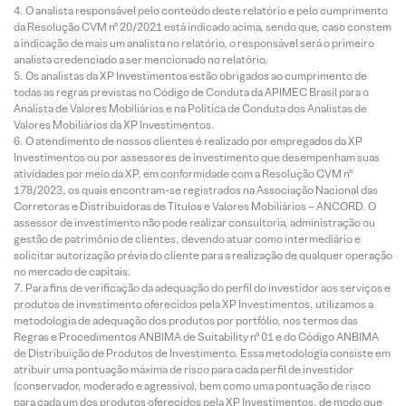
O analista responsável pelo conteúdo deste relatório e pelo cumprimento
da Resolução CVM nº 20/2021 está indicado acima, sendo que, caso constem
a indicação de mais um analista no relatório, o responsável será o primeiro
analista credenciado a ser mencionado no relatório.
Os analistas da XP Investimentos estão obrigados ao cumprimento de
todas as regras previstas no Código de Conduta da APIMEC Brasil para o
Analista de Valores Mobiliários e na Política de Conduta dos Analistas de
Valores Mobiliários da XP Investimentos.
O atendimento de nossos clientes é realizado por empregados da XP
Investimentos ou por assessores de investimento que desempenham suas
atividades por meio da XP, em conformidade com a Resolução CVM nº
178/2023, os quais encontram-se registrados na Associação Nacional das
Corretoras e Distribuidoras de Títulos e Valores Mobiliários – ANCORD. O
assessor de investimento não pode realizar consultoria, administração ou
gestão de patrimônio de clientes, devendo atuar como intermediário e
solicitar autorização prévia do cliente para a realização de qualquer operação
no mercado de capitais.
Para fins de verificação da adequação do perfil do investidor aos serviços e
produtos de investimento oferecidos pela XP Investimentos, utilizamos a
metodologia de adequação dos produtos por portfólio, nos termos das
Regras e Procedimentos ANBIMA de Suitability nº 01 e do Código ANBIMA
de Distribuição de Produtos de Investimento. Essa metodologia consiste em
atribuir uma pontuação máxima de risco para cada perfil de investidor
(conservador, moderado e agressivo), bem como uma pontuação de risco
para cada um dos produtos oferecidos pela XP Investimentos, de modo que