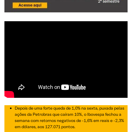
Depois de uma forte queda de 1,0% na sexta, puxada pelas
ações da Petrobras que caíram 10%, o Ibovespa fechou a
semana com retornos negativos de -1,6% em reais e -2,3%
em dólares, aos 127.071 pontos.