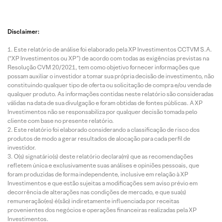
Disclaimer:
Este relatório de análise foi elaborado pela XP Investimentos CCTVM S.A.
(“XP Investimentos ou XP”) de acordo com todas as exigências previstas na
Resolução CVM 20/2021, tem como objetivo fornecer informações que
possam auxiliar o investidor a tomar sua própria decisão de investimento, não
constituindo qualquer tipo de oferta ou solicitação de compra e/ou venda de
qualquer produto. As informações contidas neste relatório são consideradas
válidas na data de sua divulgação e foram obtidas de fontes públicas. A XP
Investimentos não se responsabiliza por qualquer decisão tomada pelo
cliente com base no presente relatório.
Este relatório foi elaborado considerando a classificação de risco dos
produtos de modo a gerar resultados de alocação para cada perfil de
investidor.
O(s) signatário(s) deste relatório declara(m) que as recomendações
refletem única e exclusivamente suas análises e opiniões pessoais, que
foram produzidas de forma independente, inclusive em relação à XP
Investimentos e que estão sujeitas a modificações sem aviso prévio em
decorrência de alterações nas condições de mercado, e que sua(s)
remuneração(es) é(são) indiretamente influenciada por receitas
provenientes dos negócios e operações financeiras realizadas pela XP
Investimentos.