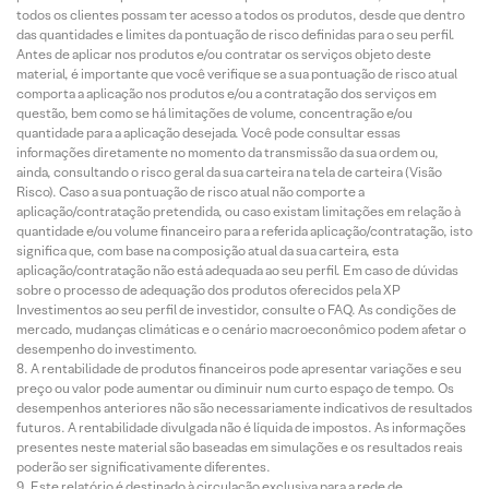
todos os clientes possam ter acesso a todos os produtos, desde que dentro
das quantidades e limites da pontuação de risco definidas para o seu perfil.
Antes de aplicar nos produtos e/ou contratar os serviços objeto deste
material, é importante que você verifique se a sua pontuação de risco atual
comporta a aplicação nos produtos e/ou a contratação dos serviços em
questão, bem como se há limitações de volume, concentração e/ou
quantidade para a aplicação desejada. Você pode consultar essas
informações diretamente no momento da transmissão da sua ordem ou,
ainda, consultando o risco geral da sua carteira na tela de carteira (Visão
Risco). Caso a sua pontuação de risco atual não comporte a
aplicação/contratação pretendida, ou caso existam limitações em relação à
quantidade e/ou volume financeiro para a referida aplicação/contratação, isto
significa que, com base na composição atual da sua carteira, esta
aplicação/contratação não está adequada ao seu perfil. Em caso de dúvidas
sobre o processo de adequação dos produtos oferecidos pela XP
Investimentos ao seu perfil de investidor, consulte o FAQ. As condições de
mercado, mudanças climáticas e o cenário macroeconômico podem afetar o
desempenho do investimento.
A rentabilidade de produtos financeiros pode apresentar variações e seu
preço ou valor pode aumentar ou diminuir num curto espaço de tempo. Os
desempenhos anteriores não são necessariamente indicativos de resultados
futuros. A rentabilidade divulgada não é líquida de impostos. As informações
presentes neste material são baseadas em simulações e os resultados reais
poderão ser significativamente diferentes.
Este relatório é destinado à circulação exclusiva para a rede de