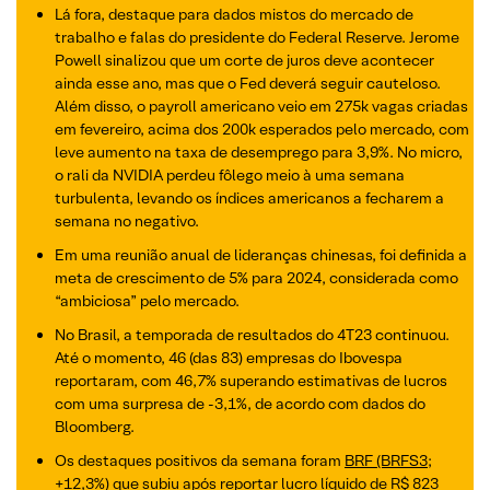
Lá fora, destaque para dados mistos do mercado de
trabalho e falas do presidente do Federal Reserve. Jerome
Powell sinalizou que um corte de juros deve acontecer
ainda esse ano, mas que o Fed deverá seguir cauteloso.
Além disso, o payroll americano veio em 275k vagas criadas
em fevereiro, acima dos 200k esperados pelo mercado, com
leve aumento na taxa de desemprego para 3,9%. No micro,
o rali da NVIDIA perdeu fôlego meio à uma semana
turbulenta, levando os índices americanos a fecharem a
semana no negativo.
Em uma reunião anual de lideranças chinesas, foi definida a
meta de crescimento de 5% para 2024, considerada como
“ambiciosa” pelo mercado.
No Brasil, a temporada de resultados do 4T23 continuou.
Até o momento, 46 (das 83) empresas do Ibovespa
reportaram, com 46,7% superando estimativas de lucros
com uma surpresa de -3,1%, de acordo com dados do
Bloomberg.
Os destaques positivos da semana foram
BRF (BRFS3;
+12,3%)
que subiu após reportar lucro líquido de R$ 823