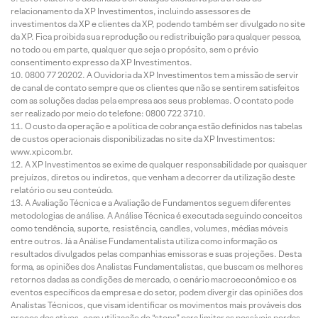
relacionamento da XP Investimentos, incluindo assessores de
investimentos da XP e clientes da XP, podendo também ser divulgado no site
da XP. Fica proibida sua reprodução ou redistribuição para qualquer pessoa,
no todo ou em parte, qualquer que seja o propósito, sem o prévio
consentimento expresso da XP Investimentos.
0800 77 20202. A Ouvidoria da XP Investimentos tem a missão de servir
de canal de contato sempre que os clientes que não se sentirem satisfeitos
com as soluções dadas pela empresa aos seus problemas. O contato pode
ser realizado por meio do telefone: 0800 722 3710.
O custo da operação e a política de cobrança estão definidos nas tabelas
de custos operacionais disponibilizadas no site da XP Investimentos:
www.xpi.com.br.
A XP Investimentos se exime de qualquer responsabilidade por quaisquer
prejuízos, diretos ou indiretos, que venham a decorrer da utilização deste
relatório ou seu conteúdo.
A Avaliação Técnica e a Avaliação de Fundamentos seguem diferentes
metodologias de análise. A Análise Técnica é executada seguindo conceitos
como tendência, suporte, resistência, candles, volumes, médias móveis
entre outros. Já a Análise Fundamentalista utiliza como informação os
resultados divulgados pelas companhias emissoras e suas projeções. Desta
forma, as opiniões dos Analistas Fundamentalistas, que buscam os melhores
retornos dadas as condições de mercado, o cenário macroeconômico e os
eventos específicos da empresa e do setor, podem divergir das opiniões dos
Analistas Técnicos, que visam identificar os movimentos mais prováveis dos
preços dos ativos, com utilização de “stops” para limitar as possíveis perdas.