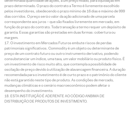
determinada quantidade de ações, a um preço fixado, para liquidação em
prazo determinado. O prazo do contrato a Termo é livremente escolhido
pelos investidores, obedecendo o prazo mínimo de 16 dias e máximo de 999
dias corridos. O preço será o valor da ação adicionado de uma parcela
correspondente aos juros – que são fixados livremente em mercado, em
função do prazo do contrato. Toda transação a termo requer um depósito de
garantia. Essas garantias são prestadas em duas formas: cobertura ou
margem.
O investimento em Mercados Futuros embute riscos de perdas
patrimoniais significativos. Commodity é um objeto ou determinante de
preço de um contrato futuro ou outro instrumento derivativo, podendo
consubstanciar um índice, uma taxa, um valor mobiliário ou produto físico. É
um investimento de risco muito alto, que contempla a possibilidade de
oscilação de preço devido à utilização de alavancagem financeira. A duração
recomendada para o investimento é de curto prazo e o patrimônio do cliente
não está garantido neste tipo de produto. As condições de mercado,
mudanças climáticas e o cenário macroeconômico podem afetar o
desempenho do investimento.
ESTA INSTITUIÇÃO É ADERENTE AO CÓDIGO ANBIMA DE
DISTRIBUIÇÃO DE PRODUTOS DE INVESTIMENTO.