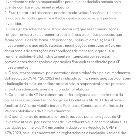
Investimentos não se responsabiliza por qualquer decisão tomada pelo
cliente com base no presente relatório.
Este relatório foi elaborado considerando a classificação de risco dos
produtos de modo a gerar resultados de alocação para cada perfil de
investidor.
O(s) signatário(s) deste relatório declara(m) que as recomendações
refletem única e exclusivamente suas análises e opiniões pessoais, que
foram produzidas de forma independente, inclusive em relação à XP
Investimentos e que estão sujeitas a modificações sem aviso prévio em
decorrência de alterações nas condições de mercado, e que sua(s)
remuneração(es) é(são) indiretamente influenciada por receitas
provenientes dos negócios e operações financeiras realizadas pela XP
Investimentos.
O analista responsável pelo conteúdo deste relatório e pelo cumprimento
da Resolução CVM nº 20/2021 está indicado acima, sendo que, caso constem
a indicação de mais um analista no relatório, o responsável será o primeiro
analista credenciado a ser mencionado no relatório.
Os analistas da XP Investimentos estão obrigados ao cumprimento de
todas as regras previstas no Código de Conduta da APIMEC Brasil para o
Analista de Valores Mobiliários e na Política de Conduta dos Analistas de
Valores Mobiliários da XP Investimentos.
O atendimento de nossos clientes é realizado por empregados da XP
Investimentos ou por assessores de investimento que desempenham suas
atividades por meio da XP, em conformidade com a Resolução CVM nº
178/2023, os quais encontram-se registrados na Associação Nacional das