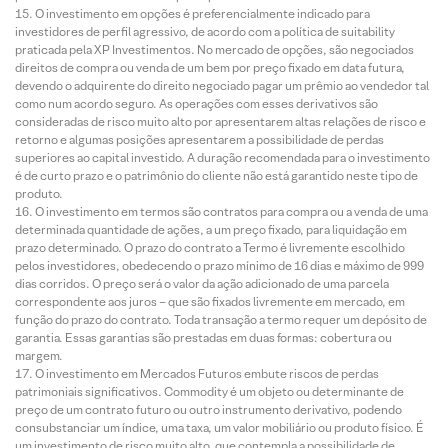
O investimento em opções é preferencialmente indicado para
investidores de perfil agressivo, de acordo com a política de suitability
praticada pela XP Investimentos. No mercado de opções, são negociados
direitos de compra ou venda de um bem por preço fixado em data futura,
devendo o adquirente do direito negociado pagar um prêmio ao vendedor tal
como num acordo seguro. As operações com esses derivativos são
consideradas de risco muito alto por apresentarem altas relações de risco e
retorno e algumas posições apresentarem a possibilidade de perdas
superiores ao capital investido. A duração recomendada para o investimento
é de curto prazo e o patrimônio do cliente não está garantido neste tipo de
produto.
O investimento em termos são contratos para compra ou a venda de uma
determinada quantidade de ações, a um preço fixado, para liquidação em
prazo determinado. O prazo do contrato a Termo é livremente escolhido
pelos investidores, obedecendo o prazo mínimo de 16 dias e máximo de 999
dias corridos. O preço será o valor da ação adicionado de uma parcela
correspondente aos juros – que são fixados livremente em mercado, em
função do prazo do contrato. Toda transação a termo requer um depósito de
garantia. Essas garantias são prestadas em duas formas: cobertura ou
margem.
O investimento em Mercados Futuros embute riscos de perdas
patrimoniais significativos. Commodity é um objeto ou determinante de
preço de um contrato futuro ou outro instrumento derivativo, podendo
consubstanciar um índice, uma taxa, um valor mobiliário ou produto físico. É
um investimento de risco muito alto, que contempla a possibilidade de