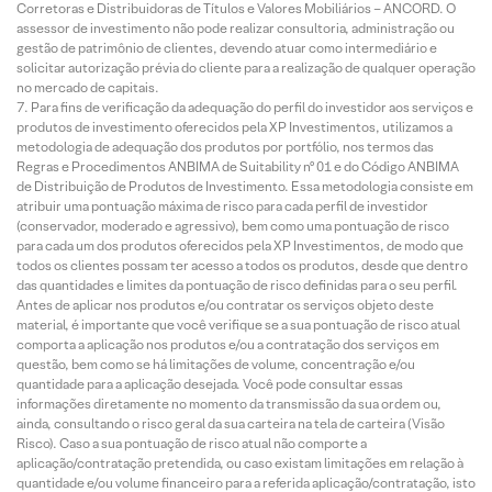
Corretoras e Distribuidoras de Títulos e Valores Mobiliários – ANCORD. O
assessor de investimento não pode realizar consultoria, administração ou
gestão de patrimônio de clientes, devendo atuar como intermediário e
solicitar autorização prévia do cliente para a realização de qualquer operação
no mercado de capitais.
Para fins de verificação da adequação do perfil do investidor aos serviços e
produtos de investimento oferecidos pela XP Investimentos, utilizamos a
metodologia de adequação dos produtos por portfólio, nos termos das
Regras e Procedimentos ANBIMA de Suitability nº 01 e do Código ANBIMA
de Distribuição de Produtos de Investimento. Essa metodologia consiste em
atribuir uma pontuação máxima de risco para cada perfil de investidor
(conservador, moderado e agressivo), bem como uma pontuação de risco
para cada um dos produtos oferecidos pela XP Investimentos, de modo que
todos os clientes possam ter acesso a todos os produtos, desde que dentro
das quantidades e limites da pontuação de risco definidas para o seu perfil.
Antes de aplicar nos produtos e/ou contratar os serviços objeto deste
material, é importante que você verifique se a sua pontuação de risco atual
comporta a aplicação nos produtos e/ou a contratação dos serviços em
questão, bem como se há limitações de volume, concentração e/ou
quantidade para a aplicação desejada. Você pode consultar essas
informações diretamente no momento da transmissão da sua ordem ou,
ainda, consultando o risco geral da sua carteira na tela de carteira (Visão
Risco). Caso a sua pontuação de risco atual não comporte a
aplicação/contratação pretendida, ou caso existam limitações em relação à
quantidade e/ou volume financeiro para a referida aplicação/contratação, isto