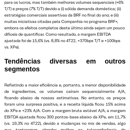
para os lucros, mas também melhores volumes sequenciais (+6%
T/T) e preços (7% T/T) devido a (i) sólida demanda doméstica; (ii)
estratégias comerciais assertivas da BRF no final do ano; e (iii)
muitas iniciativas citadas pela Companhia no programa BRF+,
embora os efeitos completos deste último ainda sejam um pouco
difíceis de quantificar. Como resultado, a margem EBITDA
ajustada foi de 15,6% (vs. 8,8% no 4T22, +370bps T/T e +100bps
vs. XPe).
Tendências diversas em outros
segmentos
Refletindo a maior eficiência e, portanto, a menor disponibilidade
de ingredientes, os volumes caíram sequencialmente A/A,
ficando abaixo de nossas estimativas. No entanto, os preços
foram uma surpresa positiva, e a receita líquida ficou 15% acima
do XPe e +23% A/A. Com a margem bruta estável A/A, a margem
EBITDA ajustada ficou 300 pontos-base abaixo da XPe, em 11,7%
(vs. 19,3% no 4T22), devido a mudanças no mix de vendas, algo
que tentaremos abordar melhor na teleconferência de