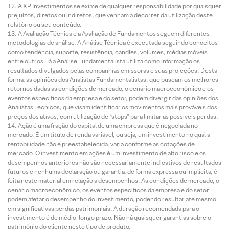
A XP Investimentos se exime de qualquer responsabilidade por quaisquer
prejuízos, diretos ou indiretos, que venham a decorrer da utilização deste
relatório ou seu conteúdo.
A Avaliação Técnica e a Avaliação de Fundamentos seguem diferentes
metodologias de análise. A Análise Técnica é executada seguindo conceitos
como tendência, suporte, resistência, candles, volumes, médias móveis
entre outros. Já a Análise Fundamentalista utiliza como informação os
resultados divulgados pelas companhias emissoras e suas projeções. Desta
forma, as opiniões dos Analistas Fundamentalistas, que buscam os melhores
retornos dadas as condições de mercado, o cenário macroeconômico e os
eventos específicos da empresa e do setor, podem divergir das opiniões dos
Analistas Técnicos, que visam identificar os movimentos mais prováveis dos
preços dos ativos, com utilização de “stops” para limitar as possíveis perdas.
Ação é uma fração do capital de uma empresa que é negociada no
mercado. É um título de renda variável, ou seja, um investimento no qual a
rentabilidade não é preestabelecida, varia conforme as cotações de
mercado. O investimento em ações é um investimento de alto risco e os
desempenhos anteriores não são necessariamente indicativos de resultados
futuros e nenhuma declaração ou garantia, de forma expressa ou implícita, é
feita neste material em relação a desempenhos. As condições de mercado, o
cenário macroeconômico, os eventos específicos da empresa e do setor
podem afetar o desempenho do investimento, podendo resultar até mesmo
em significativas perdas patrimoniais. A duração recomendada para o
investimento é de médio-longo prazo. Não há quaisquer garantias sobre o
patrimônio do cliente neste tipo de produto.