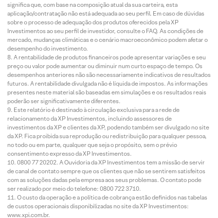
significa que, com base na composição atual da sua carteira, esta
aplicação/contratação não está adequada ao seu perfil. Em caso de dúvidas
sobre o processo de adequação dos produtos oferecidos pela XP
Investimentos ao seu perfil de investidor, consulte o FAQ. As condições de
mercado, mudanças climáticas e o cenário macroeconômico podem afetar o
desempenho do investimento.
A rentabilidade de produtos financeiros pode apresentar variações e seu
preço ou valor pode aumentar ou diminuir num curto espaço de tempo. Os
desempenhos anteriores não são necessariamente indicativos de resultados
futuros. A rentabilidade divulgada não é líquida de impostos. As informações
presentes neste material são baseadas em simulações e os resultados reais
poderão ser significativamente diferentes.
Este relatório é destinado à circulação exclusiva para a rede de
relacionamento da XP Investimentos, incluindo assessores de
investimentos da XP e clientes da XP, podendo também ser divulgado no site
da XP. Fica proibida sua reprodução ou redistribuição para qualquer pessoa,
no todo ou em parte, qualquer que seja o propósito, sem o prévio
consentimento expresso da XP Investimentos.
0800 77 20202. A Ouvidoria da XP Investimentos tem a missão de servir
de canal de contato sempre que os clientes que não se sentirem satisfeitos
com as soluções dadas pela empresa aos seus problemas. O contato pode
ser realizado por meio do telefone: 0800 722 3710.
O custo da operação e a política de cobrança estão definidos nas tabelas
de custos operacionais disponibilizadas no site da XP Investimentos:
www.xpi.com.br.