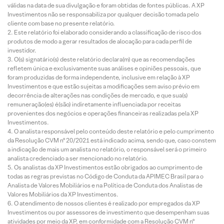
válidas na data de sua divulgação e foram obtidas de fontes públicas. A XP
Investimentos não se responsabiliza por qualquer decisão tomada pelo
cliente com base no presente relatório.
Este relatório foi elaborado considerando a classificação de risco dos
produtos de modo a gerar resultados de alocação para cada perfil de
investidor.
O(s) signatário(s) deste relatório declara(m) que as recomendações
refletem única e exclusivamente suas análises e opiniões pessoais, que
foram produzidas de forma independente, inclusive em relação à XP
Investimentos e que estão sujeitas a modificações sem aviso prévio em
decorrência de alterações nas condições de mercado, e que sua(s)
remuneração(es) é(são) indiretamente influenciada por receitas
provenientes dos negócios e operações financeiras realizadas pela XP
Investimentos.
O analista responsável pelo conteúdo deste relatório e pelo cumprimento
da Resolução CVM nº 20/2021 está indicado acima, sendo que, caso constem
a indicação de mais um analista no relatório, o responsável será o primeiro
analista credenciado a ser mencionado no relatório.
Os analistas da XP Investimentos estão obrigados ao cumprimento de
todas as regras previstas no Código de Conduta da APIMEC Brasil para o
Analista de Valores Mobiliários e na Política de Conduta dos Analistas de
Valores Mobiliários da XP Investimentos.
O atendimento de nossos clientes é realizado por empregados da XP
Investimentos ou por assessores de investimento que desempenham suas
atividades por meio da XP, em conformidade com a Resolução CVM nº