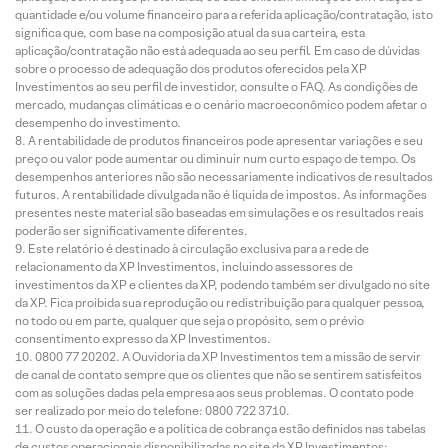
quantidade e/ou volume financeiro para a referida aplicação/contratação, isto
significa que, com base na composição atual da sua carteira, esta
aplicação/contratação não está adequada ao seu perfil. Em caso de dúvidas
sobre o processo de adequação dos produtos oferecidos pela XP
Investimentos ao seu perfil de investidor, consulte o FAQ. As condições de
mercado, mudanças climáticas e o cenário macroeconômico podem afetar o
desempenho do investimento.
A rentabilidade de produtos financeiros pode apresentar variações e seu
preço ou valor pode aumentar ou diminuir num curto espaço de tempo. Os
desempenhos anteriores não são necessariamente indicativos de resultados
futuros. A rentabilidade divulgada não é líquida de impostos. As informações
presentes neste material são baseadas em simulações e os resultados reais
poderão ser significativamente diferentes.
Este relatório é destinado à circulação exclusiva para a rede de
relacionamento da XP Investimentos, incluindo assessores de
investimentos da XP e clientes da XP, podendo também ser divulgado no site
da XP. Fica proibida sua reprodução ou redistribuição para qualquer pessoa,
no todo ou em parte, qualquer que seja o propósito, sem o prévio
consentimento expresso da XP Investimentos.
0800 77 20202. A Ouvidoria da XP Investimentos tem a missão de servir
de canal de contato sempre que os clientes que não se sentirem satisfeitos
com as soluções dadas pela empresa aos seus problemas. O contato pode
ser realizado por meio do telefone: 0800 722 3710.
O custo da operação e a política de cobrança estão definidos nas tabelas
de custos operacionais disponibilizadas no site da XP Investimentos: