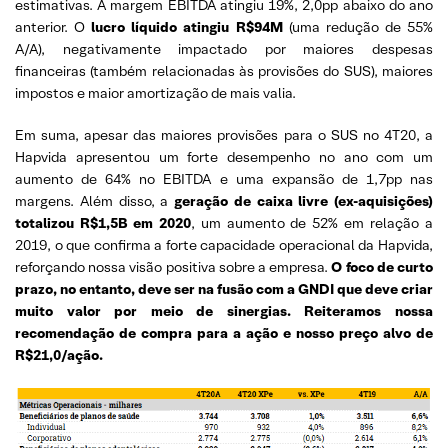
estimativas. A margem EBITDA atingiu 19%, 2,0pp abaixo do ano
anterior. O
lucro líquido
atingiu R$94M
(uma redução de 55%
A/A), negativamente impactado por maiores despesas
financeiras (também relacionadas às provisões do SUS), maiores
impostos e maior amortização de mais valia.
Em suma, apesar das maiores provisões para o SUS no 4T20, a
Hapvida apresentou um forte desempenho no ano com um
aumento de 64% no EBITDA e uma expansão de 1,7pp nas
margens. Além disso, a
geração de caixa livre (ex-aquisições)
totalizou R$1,5B em 2020
, um aumento de 52% em relação a
2019, o que confirma a forte capacidade operacional da Hapvida,
reforçando nossa visão positiva sobre a empresa.
O foco de curto
prazo, no entanto, deve ser na fusão com a GNDI que deve criar
muito valor por meio de sinergias. Reiteramos nossa
recomendação de compra para a ação e nosso preço alvo de
R$21,0/ação.