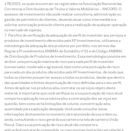
178/2023, os quais encontram-se registrados na Associação Nacional das
Corretoras e Distribuidoras de Títulos e Valores Mobiliários – ANCORD. O
assessor de investimento não pode realizar consultoria, administração ou
gestão de patrimônio de clientes, devendo atuar como intermediário e
solicitar autorização prévia do cliente para a realização de qualquer operação
no mercado de capitais.
Para fins de verificação da adequação do perfil do investidor aos serviços e
produtos de investimento oferecidos pela XP Investimentos, utilizamos a
metodologia de adequação dos produtos por portfólio, nos termos das
Regras e Procedimentos ANBIMA de Suitability nº 01 e do Código ANBIMA
de Distribuição de Produtos de Investimento. Essa metodologia consiste em
atribuir uma pontuação máxima de risco para cada perfil de investidor
(conservador, moderado e agressivo), bem como uma pontuação de risco
para cada um dos produtos oferecidos pela XP Investimentos, de modo que
todos os clientes possam ter acesso a todos os produtos, desde que dentro
das quantidades e limites da pontuação de risco definidas para o seu perfil.
Antes de aplicar nos produtos e/ou contratar os serviços objeto deste
material, é importante que você verifique se a sua pontuação de risco atual
comporta a aplicação nos produtos e/ou a contratação dos serviços em
questão, bem como se há limitações de volume, concentração e/ou
quantidade para a aplicação desejada. Você pode consultar essas
informações diretamente no momento da transmissão da sua ordem ou,
ainda, consultando o risco geral da sua carteira na tela de carteira (Visão
Risco). Caso a sua pontuação de risco atual não comporte a
aplicação/contratação pretendida, ou caso existam limitações em relação à