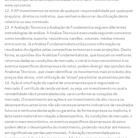
www.xpi.com.br.
A XP Investimentos se exime de qualquer responsabilidade por quaisquer
prejuízos, diretos ou indiretos, que venham a decorrer da utilização deste
relatório ou seu conteúdo.
A Avaliação Técnica e a Avaliação de Fundamentos seguem diferentes
metodologias de análise. A Análise Técnica é executada seguindo conceitos
como tendência, suporte, resistência, candles, volumes, médias móveis
entre outros. Já a Análise Fundamentalista utiliza como informação os
resultados divulgados pelas companhias emissoras e suas projeções. Desta
forma, as opiniões dos Analistas Fundamentalistas, que buscam os melhores
retornos dadas as condições de mercado, o cenário macroeconômico e os
eventos específicos da empresa e do setor, podem divergir das opiniões dos
Analistas Técnicos, que visam identificar os movimentos mais prováveis dos
preços dos ativos, com utilização de “stops” para limitar as possíveis perdas.
Ação é uma fração do capital de uma empresa que é negociada no
mercado. É um título de renda variável, ou seja, um investimento no qual a
rentabilidade não é preestabelecida, varia conforme as cotações de
mercado. O investimento em ações é um investimento de alto risco e os
desempenhos anteriores não são necessariamente indicativos de resultados
futuros e nenhuma declaração ou garantia, de forma expressa ou implícita, é
feita neste material em relação a desempenhos. As condições de mercado, o
cenário macroeconômico, os eventos específicos da empresa e do setor
podem afetar o desempenho do investimento, podendo resultar até mesmo
em significativas perdas patrimoniais. A duração recomendada para o