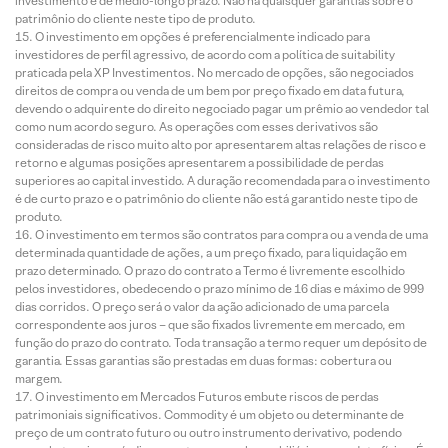
investimento é de médio-longo prazo. Não há quaisquer garantias sobre o
patrimônio do cliente neste tipo de produto.
O investimento em opções é preferencialmente indicado para
investidores de perfil agressivo, de acordo com a política de suitability
praticada pela XP Investimentos. No mercado de opções, são negociados
direitos de compra ou venda de um bem por preço fixado em data futura,
devendo o adquirente do direito negociado pagar um prêmio ao vendedor tal
como num acordo seguro. As operações com esses derivativos são
consideradas de risco muito alto por apresentarem altas relações de risco e
retorno e algumas posições apresentarem a possibilidade de perdas
superiores ao capital investido. A duração recomendada para o investimento
é de curto prazo e o patrimônio do cliente não está garantido neste tipo de
produto.
O investimento em termos são contratos para compra ou a venda de uma
determinada quantidade de ações, a um preço fixado, para liquidação em
prazo determinado. O prazo do contrato a Termo é livremente escolhido
pelos investidores, obedecendo o prazo mínimo de 16 dias e máximo de 999
dias corridos. O preço será o valor da ação adicionado de uma parcela
correspondente aos juros – que são fixados livremente em mercado, em
função do prazo do contrato. Toda transação a termo requer um depósito de
garantia. Essas garantias são prestadas em duas formas: cobertura ou
margem.
O investimento em Mercados Futuros embute riscos de perdas
patrimoniais significativos. Commodity é um objeto ou determinante de
preço de um contrato futuro ou outro instrumento derivativo, podendo