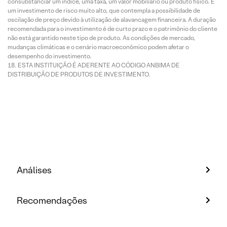
consubstanciar um índice, uma taxa, um valor mobiliário ou produto físico. É
um investimento de risco muito alto, que contempla a possibilidade de
oscilação de preço devido à utilização de alavancagem financeira. A duração
recomendada para o investimento é de curto prazo e o patrimônio do cliente
não está garantido neste tipo de produto. As condições de mercado,
mudanças climáticas e o cenário macroeconômico podem afetar o
desempenho do investimento.
ESTA INSTITUIÇÃO É ADERENTE AO CÓDIGO ANBIMA DE
DISTRIBUIÇÃO DE PRODUTOS DE INVESTIMENTO.
Análises
Recomendações