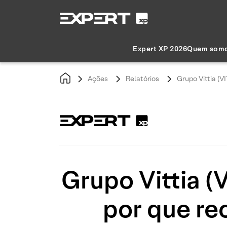
Expert XP 2026
Quem som
Ações
Relatórios
Grupo Vittia (
Grupo Vittia (
por que r