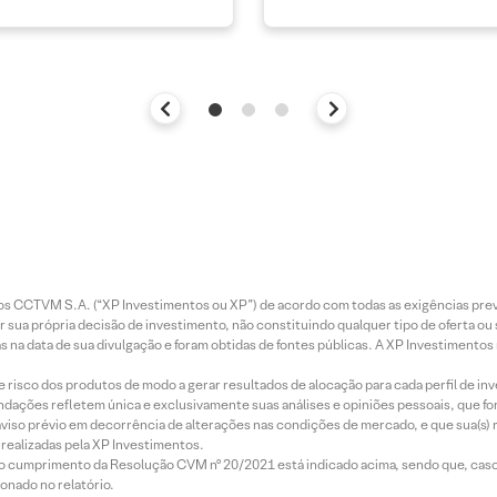
entos CCTVM S.A. (“XP Investimentos ou XP”) de acordo com todas as exigências p
r sua própria decisão de investimento, não constituindo qualquer tipo de oferta ou
s na data de sua divulgação e foram obtidas de fontes públicas. A XP Investimentos
e risco dos produtos de modo a gerar resultados de alocação para cada perfil de inv
mendações refletem única e exclusivamente suas análises e opiniões pessoais, que 
aviso prévio em decorrência de alterações nas condições de mercado, e que sua(s)
realizadas pela XP Investimentos.
lo cumprimento da Resolução CVM nº 20/2021 está indicado acima, sendo que, caso 
onado no relatório.