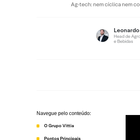
Ag-tech: nem cíclica nem com
Leonardo
Head de Agro
e Bebidas
Navegue pelo conteúdo:
O Grupo Vittia
Pontos Principais