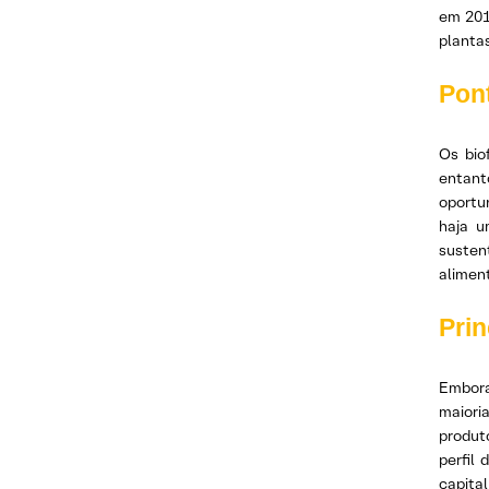
em 201
planta
Pont
Os bio
entant
oportu
haja u
susten
alimen
Prin
Embora 
maioria
produt
perfil
capital