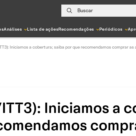
Buscar
os
Análises
Lista de ações
Recomendações
Periódicos
Apr
VITT3): Iniciamos a cobertura; saiba por que recomendamos comprar as
VITT3): Iniciamos a c
ecomendamos compra