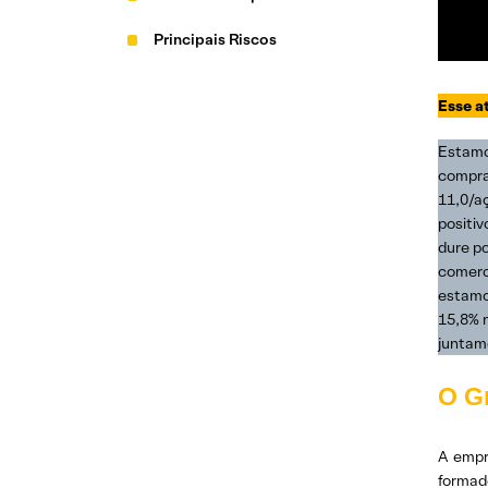
Principais Riscos
Esse a
Estamo
compra
11,0/a
positiv
dure po
comerc
estamo
15,8% 
juntam
O Gr
A empr
formad