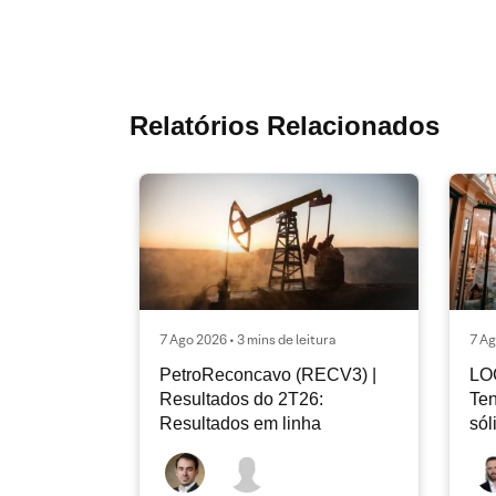
Relatórios Relacionados
7 Ago 2026 • 3 mins de leitura
7 Ag
PetroReconcavo (RECV3) |
LO
Resultados do 2T26:
Ten
Resultados em linha
sól
rec