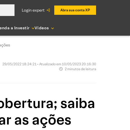
login expert
Abra sua conta XP
enda a Investir
Vídeos
 ações
29/05/2022 18:24:21 • Atualizado em 10/05/2023 20:16:30
2 minutos de leitura
obertura; saiba
r as ações