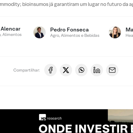
modity; bioinsumos já garantiram um lugar no futuro da a
 Alencar
Pedro Fonseca
Ma
, Alimentos
Agro, Alimentos e Bebidas
Hea
Compartilhar: