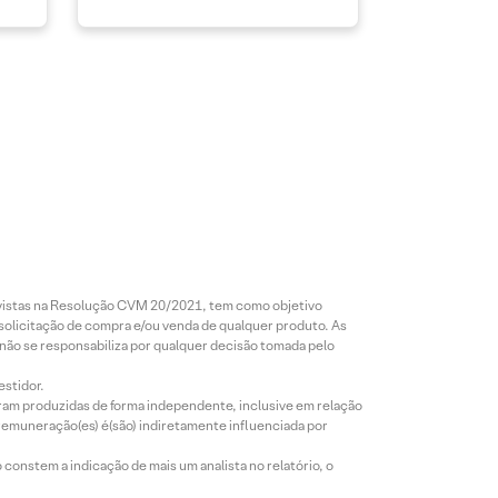
revistas na Resolução CVM 20/2021, tem como objetivo
 solicitação de compra e/ou venda de qualquer produto. As
 não se responsabiliza por qualquer decisão tomada pelo
estidor.
foram produzidas de forma independente, inclusive em relação
 remuneração(es) é(são) indiretamente influenciada por
constem a indicação de mais um analista no relatório, o