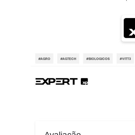
#AGRO
#AGTECH
#BIOLOGICOS
#VITT3
Avaliação