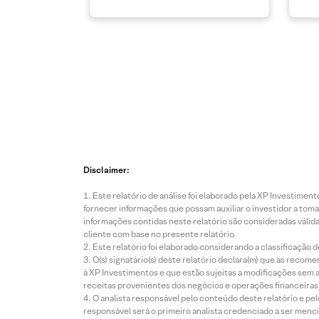
Disclaimer:
Este relatório de análise foi elaborado pela XP Investim
fornecer informações que possam auxiliar o investidor a toma
informações contidas neste relatório são consideradas válida
cliente com base no presente relatório.
Este relatório foi elaborado considerando a classificação d
O(s) signatário(s) deste relatório declara(m) que as reco
à XP Investimentos e que estão sujeitas a modificações sem 
receitas provenientes dos negócios e operações financeiras 
O analista responsável pelo conteúdo deste relatório e pe
responsável será o primeiro analista credenciado a ser menci