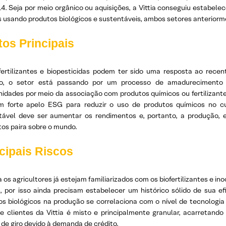
4. Seja por meio orgânico ou aquisições, a Vittia conseguiu estabele
s usando produtos biológicos e sustentáveis, ambos setores anterior
os Principais
fertilizantes e biopesticidas podem ter sido uma resposta ao rec
o, o setor está passando por um processo de amadurecimento 
nidades por meio da associação com produtos químicos ou fertilizant
m forte apelo ESG para reduzir o uso de produtos químicos no cu
tável deve ser aumentar os rendimentos e, portanto, a produção, 
tos paira sobre o mundo.
cipais Riscos
os agricultores já estejam familiarizados com os biofertilizantes e in
, por isso ainda precisam estabelecer um histórico sólido de sua efi
os biológicos na produção se correlaciona com o nível de tecnolog
 de clientes da Vittia é misto e principalmente granular, acarreta
 de giro devido à demanda de crédito.