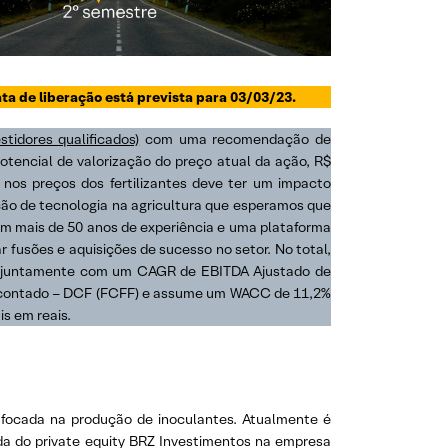
ta de liberação está prevista para 03/03/23.
stidores qualificados)
com uma recomendação de
tencial de valorização do preço atual da ação, R$
e nos preços dos fertilizantes deve ter um impacto
oção de tecnologia na agricultura que esperamos que
 tem mais de 50 anos de experiência e uma plataforma
 fusões e aquisições de sucesso no setor. No total,
, juntamente com um CAGR de EBITDA Ajustado de
escontado – DCF (FCFF) e assume um WACC de 11,2%
s em reais.
 focada na produção de inoculantes. Atualmente é
ada do private equity BRZ Investimentos na empresa