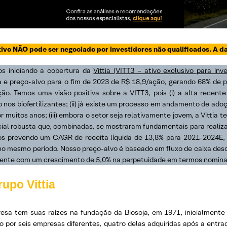
tivo NÃO pode ser negociado por investidores não qualificados. A da
s iniciando a cobertura da
Vittia (VITT3 – ativo exclusivo para inve
 e preço-alvo para o fim de 2023 de R$ 18,9/ação, gerando 68% de po
ção. Temos uma visão positiva sobre a VITT3, pois (i) a alta recent
o nos biofertilizantes; (ii) já existe um processo em andamento de ad
r muitos anos; (iii) embora o setor seja relativamente jovem, a Vittia
ial robusta que, combinadas, se mostraram fundamentais para realizar
s prevendo um CAGR de receita líquida de 13,8% para 2021-2024E
no mesmo período. Nosso preço-alvo é baseado em fluxo de caixa d
ente com um crescimento de 5,0% na perpetuidade em termos nominai
upo Vittia
esa tem suas raízes na fundação da Biosoja, em 1971, inicialmente
o por seis empresas diferentes, quatro delas adquiridas após a entr