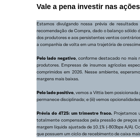
Vale a pena investir nas açõe
Estamos divulgando nossa prévia de resultado
recomendação de Compra, dado o balanço sólido da
dos produtores e aos persistentes ventos contrário
a companhia de volta em uma trajetória de crescim
Pelo lado negativo
, conforme destacado no mais 
produtores. Empresas de insumos agrícolas espe
comprimidos em 2026. Nesse ambiente, esperamos
margens mais baixas.
Pelo lado positivo
, vemos a Vittia bem posicionada 
permanece disciplinada; e (iii) vemos opcionalidades
Prévia do 4T25: um trimestre fraco.
Projetamos u
totalmente compensados pela pressão de preços 
margem líquida ajustada de 10.1% (‑803bps A/A). C
que possuem um ciclo de recebimento de caixa mais