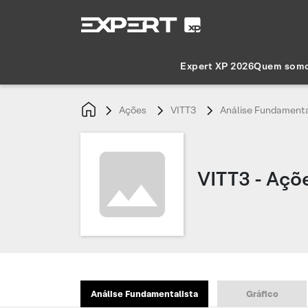
Expert XP 2026
Quem som
Ações
VITT3
Análise Fundamenta
VITT3 - Açõ
Análise Fundamentalista
Gráfico