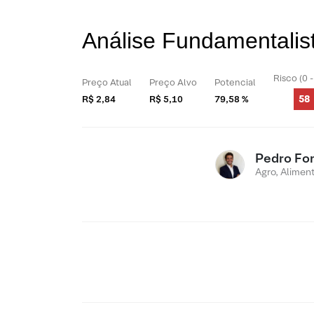
Análise Fundamentalis
Risco (0 
Preço Atual
Preço Alvo
Potencial
58
R$ 2,84
R$ 5,10
79,58 %
Pedro Fo
Agro, Alimen