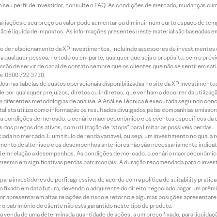
 seu perfil de investidor, consulte o FAQ. As condições de mercado, mudanças cl
 variações e seu preço ou valor pode aumentar ou diminuir num curto espaço de t
 não é líquida de impostos. As informações presentes neste material são baseadas e
rede de relacionamento da XP Investimentos, incluindo assessores de investimentos
ara qualquer pessoa, no todo ou em parte, qualquer que seja o propósito, sem o pr
ssão de servir de canal de contato sempre que os clientes que não se sentirem sat
e: 0800 722 3710.
dos nas tabelas de custos operacionais disponibilizadas no site da XP Investimento
 por quaisquer prejuízos, diretos ou indiretos, que venham a decorrer da utilizaç
 diferentes metodologias de análise. A Análise Técnica é executada seguindo conc
alista utiliza como informação os resultados divulgados pelas companhias emissora
 condições de mercado, o cenário macroeconômico e os eventos específicos da em
dos preços dos ativos, com utilização de “stops” para limitar as possíveis perdas.
ada no mercado. É um título de renda variável, ou seja, um investimento no qual a r
mento de alto risco e os desempenhos anteriores não são necessariamente indicat
terial em relação a desempenhos. As condições de mercado, o cenário macroeconômi
mesmo em significativas perdas patrimoniais. A duração recomendada para o inves
ra investidores de perfil agressivo, de acordo com a política de suitability prat
 fixado em data futura, devendo o adquirente do direito negociado pagar um prê
or apresentarem altas relações de risco e retorno e algumas posições apresentarem 
o patrimônio do cliente não está garantido neste tipo de produto.
 venda de uma determinada quantidade de ações, a um preço fixado, para liquidaç