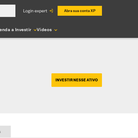
login expert
Abra sua conta XP
enda a Investir
Vídeos
INVESTIR NESSE ATIVO
s