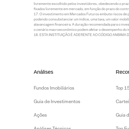
livremente escolhido pelos investidores, obedecendo o prazo
fixados livremente em mercado, em função do prazo do contr
O investimento em Mercados Futuros embute riscos de pe
podendo consubstanciar um índice, uma taxa, um valor mobiliá
alavancagem financeira. A duração recomendada para o invest
o cenário macroeconômico podem afetar o desempenho do i
ESTA INSTITUIÇÃO É ADERENTE AO CÓDIGO ANBIMA 
Análises
Reco
Fundos Imobiliários
Top 15
Guia de Investimentos
Carte
Ações
Guia 
Análises Técnicas
Top F