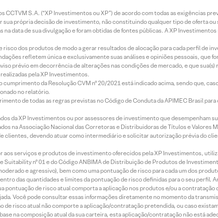
entos CCTVM S.A. (“XP Investimentos ou XP”) de acordo com todas as exigências p
r sua própria decisão de investimento, não constituindo qualquer tipo de oferta ou
s na data de sua divulgação e foram obtidas de fontes públicas. A XP Investimentos
e risco dos produtos de modo a gerar resultados de alocação para cada perfil de inv
mendações refletem única e exclusivamente suas análises e opiniões pessoais, que 
aviso prévio em decorrência de alterações nas condições de mercado, e que sua(s)
realizadas pela XP Investimentos.
lo cumprimento da Resolução CVM nº 20/2021 está indicado acima, sendo que, caso 
onado no relatório.
imento de todas as regras previstas no Código de Conduta da APIMEC Brasil para o 
ados da XP Investimentos ou por assessores de investimento que desempenham sua
os na Associação Nacional das Corretoras e Distribuidoras de Títulos e Valores 
de clientes, devendo atuar como intermediário e solicitar autorização prévia do cl
idor aos serviços e produtos de investimento oferecidos pela XP Investimentos, uti
 Suitability nº 01 e do Código ANBIMA de Distribuição de Produtos de Investimen
r, moderado e agressivo), bem como uma pontuação de risco para cada um dos produ
ntro das quantidades e limites da pontuação de risco definidas para o seu perfil. A
 sua pontuação de risco atual comporta a aplicação nos produtos e/ou a contratação
jada. Você pode consultar essas informações diretamente no momento da transmissã
ação de risco atual não comporte a aplicação/contratação pretendida, ou caso exista
m base na composição atual da sua carteira, esta aplicação/contratação não está ad