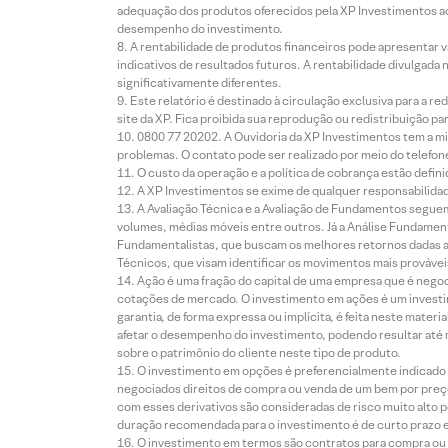
adequação dos produtos oferecidos pela XP Investimentos ao
desempenho do investimento.
A rentabilidade de produtos financeiros pode apresentar
indicativos de resultados futuros. A rentabilidade divulgada
significativamente diferentes.
Este relatório é destinado à circulação exclusiva para a 
site da XP. Fica proibida sua reprodução ou redistribuição p
0800 77 20202. A Ouvidoria da XP Investimentos tem a mi
problemas. O contato pode ser realizado por meio do telefon
O custo da operação e a política de cobrança estão defini
A XP Investimentos se exime de qualquer responsabilidade
A Avaliação Técnica e a Avaliação de Fundamentos seguem
volumes, médias móveis entre outros. Já a Análise Fundament
Fundamentalistas, que buscam os melhores retornos dadas as
Técnicos, que visam identificar os movimentos mais prováveis 
Ação é uma fração do capital de uma empresa que é negoci
cotações de mercado. O investimento em ações é um investi
garantia, de forma expressa ou implícita, é feita neste ma
afetar o desempenho do investimento, podendo resultar até 
sobre o patrimônio do cliente neste tipo de produto.
O investimento em opções é preferencialmente indicado pa
negociados direitos de compra ou venda de um bem por preço
com esses derivativos são consideradas de risco muito alto p
duração recomendada para o investimento é de curto prazo e 
O investimento em termos são contratos para compra ou a