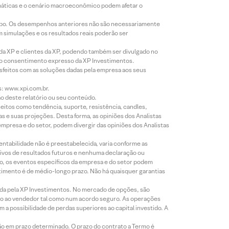
imáticas e o cenário macroeconômico podem afetar o
empo. Os desempenhos anteriores não são necessariamente
m simulações e os resultados reais poderão ser
 da XP e clientes da XP, podendo também ser divulgado no
évio consentimento expresso da XP Investimentos.
isfeitos com as soluções dadas pela empresa aos seus
s: www.xpi.com.br.
ão deste relatório ou seu conteúdo.
eitos como tendência, suporte, resistência, candles,
s e suas projeções. Desta forma, as opiniões dos Analistas
presa e do setor, podem divergir das opiniões dos Analistas
entabilidade não é preestabelecida, varia conforme as
ivos de resultados futuros e nenhuma declaração ou
co, os eventos específicos da empresa e do setor podem
timento é de médio-longo prazo. Não há quaisquer garantias
icada pela XP Investimentos. No mercado de opções, são
mio ao vendedor tal como num acordo seguro. As operações
a possibilidade de perdas superiores ao capital investido. A
ão em prazo determinado. O prazo do contrato a Termo é