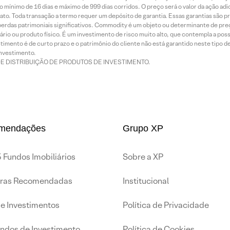
 mínimo de 16 dias e máximo de 999 dias corridos. O preço será o valor da ação ad
ato. Toda transação a termo requer um depósito de garantia. Essas garantias são 
rdas patrimoniais significativos. Commodity é um objeto ou determinante de preç
rio ou produto físico. É um investimento de risco muito alto, que contempla a possi
imento é de curto prazo e o patrimônio do cliente não está garantido neste tipo 
nvestimento.
DE DISTRIBUIÇÃO DE PRODUTOS DE INVESTIMENTO.
mendações
Grupo XP
 Fundos Imobiliários
Sobre a XP
iras Recomendadas
Institucional
de Investimentos
Política de Privacidade
undos de Investimento
Política de Cookies