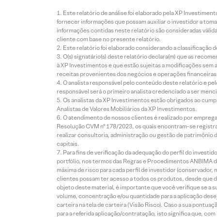
Este relatório de análise foi elaborado pela XP Investim
fornecer informações que possam auxiliar o investidor a toma
informações contidas neste relatório são consideradas válida
cliente com base no presente relatório.
Este relatório foi elaborado considerando a classificação d
O(s) signatário(s) deste relatório declara(m) que as reco
à XP Investimentos e que estão sujeitas a modificações sem 
receitas provenientes dos negócios e operações financeiras 
O analista responsável pelo conteúdo deste relatório e pe
responsável será o primeiro analista credenciado a ser menci
Os analistas da XP Investimentos estão obrigados ao cumpr
Analistas de Valores Mobiliários da XP Investimentos.
O atendimento de nossos clientes é realizado por empreg
Resolução CVM nº 178/2023, os quais encontram-se registrad
realizar consultoria, administração ou gestão de patrimônio 
capitais.
Para fins de verificação da adequação do perfil do invest
portfólio, nos termos das Regras e Procedimentos ANBIMA de
máxima de risco para cada perfil de investidor (conservado
clientes possam ter acesso a todos os produtos, desde que de
objeto deste material, é importante que você verifique se a
volume, concentração e/ou quantidade para a aplicação dese
carteira na tela de carteira (Visão Risco). Caso a sua pontu
para a referida aplicação/contratação, isto significa que, co