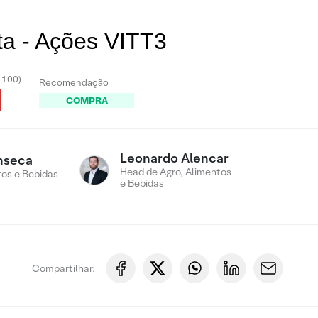
ta - Ações VITT3
- 100)
Recomendação
COMPRA
Leonardo Alencar
nseca
Head de Agro, Alimentos
tos e Bebidas
e Bebidas
Compartilhar: