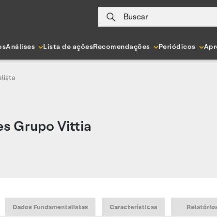
Buscar
os
Análises
Lista de ações
Recomendações
Periódicos
Apr
lista
es Grupo Vittia
Dados Fundamentalistas
Características
Relatório