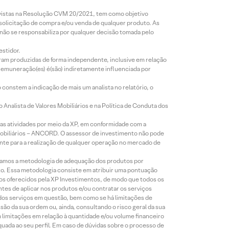
revistas na Resolução CVM 20/2021, tem como objetivo
 solicitação de compra e/ou venda de qualquer produto. As
 não se responsabiliza por qualquer decisão tomada pelo
estidor.
foram produzidas de forma independente, inclusive em relação
 remuneração(es) é(são) indiretamente influenciada por
constem a indicação de mais um analista no relatório, o
Analista de Valores Mobiliários e na Política de Conduta dos
s atividades por meio da XP, em conformidade com a
Mobiliários – ANCORD. O assessor de investimento não pode
iente para a realização de qualquer operação no mercado de
lizamos a metodologia de adequação dos produtos por
to. Essa metodologia consiste em atribuir uma pontuação
tos oferecidos pela XP Investimentos, de modo que todos os
ntes de aplicar nos produtos e/ou contratar os serviços
 dos serviços em questão, bem como se há limitações de
o da sua ordem ou, ainda, consultando o risco geral da sua
m limitações em relação à quantidade e/ou volume financeiro
equada ao seu perfil. Em caso de dúvidas sobre o processo de