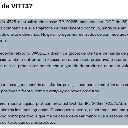
s de VITT3?
s do 4T25 e atualizando nosso TP 2026E baseado em DCF de BRL
 companhia e sua trajetória de crescimento contínuo, ainda que em u
s de oferta e demanda. No geral, preços normalizados de commodities
ento.
recente relatório WASDE, a dinâmica global de oferta e demanda de
ciais também enfrentam excesso de capacidade produtiva, o que de
 que os produtores continuem migrando de produtos de maior valor
para navegar o cenário desafiador, pois (i) a companhia mantém uma est
 positivas à frente, como o
ramp‑up
de novos produtos.
ma receita líquida praticamente estável de BRL 260mi (+2% A/A), i
sobre os insumos agrícolas. Consequentemente, esperamos uma marg
omo ponto positivo, a queima de caixa deve ser menor que a sazonalid
 curto do que outros produtos.