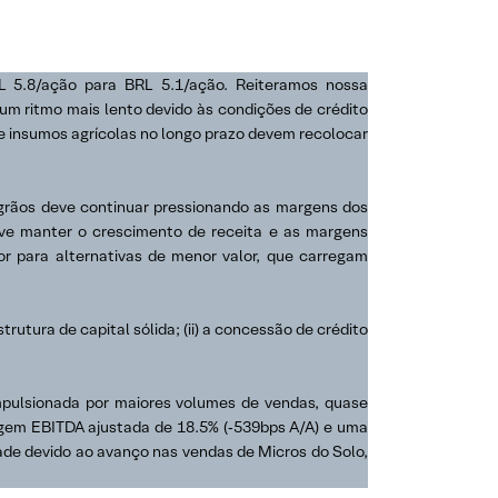
 5.8/ação para BRL 5.1/ação. Reiteramos nossa
m ritmo mais lento devido às condições de crédito
 e insumos agrícolas no longo prazo devem recolocar
 grãos deve continuar pressionando as margens dos
ve manter o crescimento de receita e as margens
 para alternativas de menor valor, que carregam
rutura de capital sólida; (ii) a concessão de crédito
mpulsionada por maiores volumes de vendas, quase
em EBITDA ajustada de 18.5% (‑539bps A/A) e uma
ade devido ao avanço nas vendas de Micros do Solo,