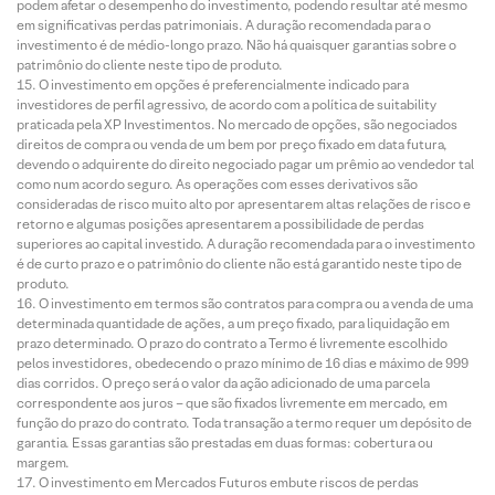
podem afetar o desempenho do investimento, podendo resultar até mesmo
em significativas perdas patrimoniais. A duração recomendada para o
investimento é de médio-longo prazo. Não há quaisquer garantias sobre o
patrimônio do cliente neste tipo de produto.
O investimento em opções é preferencialmente indicado para
investidores de perfil agressivo, de acordo com a política de suitability
praticada pela XP Investimentos. No mercado de opções, são negociados
direitos de compra ou venda de um bem por preço fixado em data futura,
devendo o adquirente do direito negociado pagar um prêmio ao vendedor tal
como num acordo seguro. As operações com esses derivativos são
consideradas de risco muito alto por apresentarem altas relações de risco e
retorno e algumas posições apresentarem a possibilidade de perdas
superiores ao capital investido. A duração recomendada para o investimento
é de curto prazo e o patrimônio do cliente não está garantido neste tipo de
produto.
O investimento em termos são contratos para compra ou a venda de uma
determinada quantidade de ações, a um preço fixado, para liquidação em
prazo determinado. O prazo do contrato a Termo é livremente escolhido
pelos investidores, obedecendo o prazo mínimo de 16 dias e máximo de 999
dias corridos. O preço será o valor da ação adicionado de uma parcela
correspondente aos juros – que são fixados livremente em mercado, em
função do prazo do contrato. Toda transação a termo requer um depósito de
garantia. Essas garantias são prestadas em duas formas: cobertura ou
margem.
O investimento em Mercados Futuros embute riscos de perdas