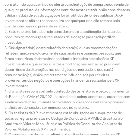
constituindo qualquer tipo de oferta ou solicitação de compra e/ou venda de
qualquer produto. As informações contidas neste relatório são consideradas
válidas na data de sua divulgação e foram obtidas de fontes públicas. A XP
Investimentos não se responsabiliza por qualquer decisão tomada pelo
cliente com base no presente relatório.
Este relatório foi elaborado considerando a classificação de risco dos
produtos de modo a gerar resultados de alocação para cada perfil de
investidor.
O(s) signatário(s) deste relatório declara(m) que as recomendações
refletem única e exclusivamente suas análises e opiniões pessoais, que
foram produzidas de forma independente, inclusive em relação à XP
Investimentos e que estão sujeitas a modificações sem aviso prévio em
decorrência de alterações nas condições de mercado, e que sua(s)
remuneração(es) é(são) indiretamente influenciada por receitas
provenientes dos negócios e operações financeiras realizadas pela XP
Investimentos.
O analista responsável pelo conteúdo deste relatório e pelo cumprimento
da Resolução CVM nº 20/2021 está indicado acima, sendo que, caso constem
a indicação de mais um analista no relatório, o responsável será o primeiro
analista credenciado a ser mencionado no relatório.
Os analistas da XP Investimentos estão obrigados ao cumprimento de
todas as regras previstas no Código de Conduta da APIMEC Brasil para o
Analista de Valores Mobiliários e na Política de Conduta dos Analistas de
Valores Mobiliários da XP Investimentos.
O atendimento de nossos clientes é realizado por empregados da XP