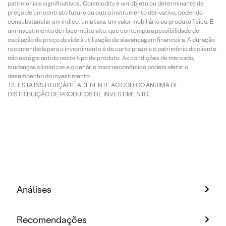
patrimoniais significativos. Commodity é um objeto ou determinante de
preço de um contrato futuro ou outro instrumento derivativo, podendo
consubstanciar um índice, uma taxa, um valor mobiliário ou produto físico. É
um investimento de risco muito alto, que contempla a possibilidade de
oscilação de preço devido à utilização de alavancagem financeira. A duração
recomendada para o investimento é de curto prazo e o patrimônio do cliente
não está garantido neste tipo de produto. As condições de mercado,
mudanças climáticas e o cenário macroeconômico podem afetar o
desempenho do investimento.
ESTA INSTITUIÇÃO É ADERENTE AO CÓDIGO ANBIMA DE
DISTRIBUIÇÃO DE PRODUTOS DE INVESTIMENTO.
Análises
Recomendações