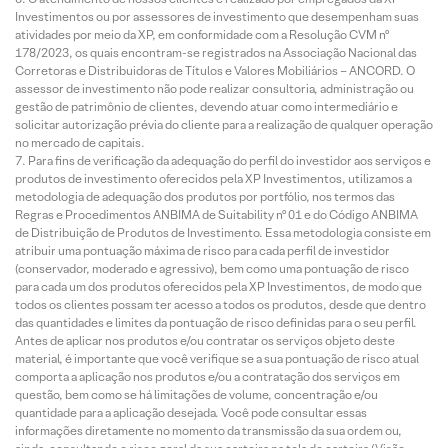
Investimentos ou por assessores de investimento que desempenham suas
atividades por meio da XP, em conformidade com a Resolução CVM nº
178/2023, os quais encontram-se registrados na Associação Nacional das
Corretoras e Distribuidoras de Títulos e Valores Mobiliários – ANCORD. O
assessor de investimento não pode realizar consultoria, administração ou
gestão de patrimônio de clientes, devendo atuar como intermediário e
solicitar autorização prévia do cliente para a realização de qualquer operação
no mercado de capitais.
Para fins de verificação da adequação do perfil do investidor aos serviços e
produtos de investimento oferecidos pela XP Investimentos, utilizamos a
metodologia de adequação dos produtos por portfólio, nos termos das
Regras e Procedimentos ANBIMA de Suitability nº 01 e do Código ANBIMA
de Distribuição de Produtos de Investimento. Essa metodologia consiste em
atribuir uma pontuação máxima de risco para cada perfil de investidor
(conservador, moderado e agressivo), bem como uma pontuação de risco
para cada um dos produtos oferecidos pela XP Investimentos, de modo que
todos os clientes possam ter acesso a todos os produtos, desde que dentro
das quantidades e limites da pontuação de risco definidas para o seu perfil.
Antes de aplicar nos produtos e/ou contratar os serviços objeto deste
material, é importante que você verifique se a sua pontuação de risco atual
comporta a aplicação nos produtos e/ou a contratação dos serviços em
questão, bem como se há limitações de volume, concentração e/ou
quantidade para a aplicação desejada. Você pode consultar essas
informações diretamente no momento da transmissão da sua ordem ou,