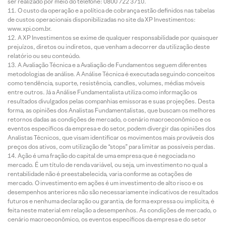
ser realizado por meio do telefone: 0800 722 3710.
O custo da operação e a política de cobrança estão definidos nas tabelas
de custos operacionais disponibilizadas no site da XP Investimentos:
www.xpi.com.br.
A XP Investimentos se exime de qualquer responsabilidade por quaisquer
prejuízos, diretos ou indiretos, que venham a decorrer da utilização deste
relatório ou seu conteúdo.
A Avaliação Técnica e a Avaliação de Fundamentos seguem diferentes
metodologias de análise. A Análise Técnica é executada seguindo conceitos
como tendência, suporte, resistência, candles, volumes, médias móveis
entre outros. Já a Análise Fundamentalista utiliza como informação os
resultados divulgados pelas companhias emissoras e suas projeções. Desta
forma, as opiniões dos Analistas Fundamentalistas, que buscam os melhores
retornos dadas as condições de mercado, o cenário macroeconômico e os
eventos específicos da empresa e do setor, podem divergir das opiniões dos
Analistas Técnicos, que visam identificar os movimentos mais prováveis dos
preços dos ativos, com utilização de “stops” para limitar as possíveis perdas.
Ação é uma fração do capital de uma empresa que é negociada no
mercado. É um título de renda variável, ou seja, um investimento no qual a
rentabilidade não é preestabelecida, varia conforme as cotações de
mercado. O investimento em ações é um investimento de alto risco e os
desempenhos anteriores não são necessariamente indicativos de resultados
futuros e nenhuma declaração ou garantia, de forma expressa ou implícita, é
feita neste material em relação a desempenhos. As condições de mercado, o
cenário macroeconômico, os eventos específicos da empresa e do setor