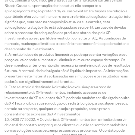
ainda, consultando o risco geral da sua carteira na tela de carteira (Visão
Risco). Caso a sua pontuação de risco atual não comporte a
aplicação/contratação pretendida, ou caso existam limitações em relação à
quantidade e/ou volume financeiro para a referida aplicação/contratação, isto
significa que, com base na composição atual da sua carteira, esta
aplicação/contratação não está adequada ao seu perfil. Em caso de dúvidas
sobre o processo de adequação dos produtos oferecidos pela XP
Investimentos ao seu perfil de investidor, consulte o FAQ. As condições de
mercado, mudanças climáticas e o cenário macroeconômico podem afetar o
desempenho do investimento.
A rentabilidade de produtos financeiros pode apresentar variações e seu
preço ou valor pode aumentar ou diminuir num curto espaço de tempo. Os
desempenhos anteriores não são necessariamente indicativos de resultados
futuros. A rentabilidade divulgada não é líquida de impostos. As informações
presentes neste material são baseadas em simulações e os resultados reais
poderão ser significativamente diferentes.
Este relatório é destinado à circulação exclusiva para a rede de
relacionamento da XP Investimentos, incluindo assessores de
investimentos da XP e clientes da XP, podendo também ser divulgado no site
da XP. Fica proibida sua reprodução ou redistribuição para qualquer pessoa,
no todo ou em parte, qualquer que seja o propósito, sem o prévio
consentimento expresso da XP Investimentos.
0800 77 20202. A Ouvidoria da XP Investimentos tem a missão de servir
de canal de contato sempre que os clientes que não se sentirem satisfeitos
com as soluções dadas pela empresa aos seus problemas. O contato pode