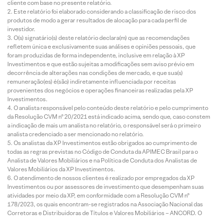
cliente com base no presente relatório.
Este relatório foi elaborado considerando a classificação de risco dos
produtos de modo a gerar resultados de alocação para cada perfil de
investidor.
O(s) signatário(s) deste relatório declara(m) que as recomendações
refletem única e exclusivamente suas análises e opiniões pessoais, que
foram produzidas de forma independente, inclusive em relação à XP
Investimentos e que estão sujeitas a modificações sem aviso prévio em
decorrência de alterações nas condições de mercado, e que sua(s)
remuneração(es) é(são) indiretamente influenciada por receitas
provenientes dos negócios e operações financeiras realizadas pela XP
Investimentos.
O analista responsável pelo conteúdo deste relatório e pelo cumprimento
da Resolução CVM nº 20/2021 está indicado acima, sendo que, caso constem
a indicação de mais um analista no relatório, o responsável será o primeiro
analista credenciado a ser mencionado no relatório.
Os analistas da XP Investimentos estão obrigados ao cumprimento de
todas as regras previstas no Código de Conduta da APIMEC Brasil para o
Analista de Valores Mobiliários e na Política de Conduta dos Analistas de
Valores Mobiliários da XP Investimentos.
O atendimento de nossos clientes é realizado por empregados da XP
Investimentos ou por assessores de investimento que desempenham suas
atividades por meio da XP, em conformidade com a Resolução CVM nº
178/2023, os quais encontram-se registrados na Associação Nacional das
Corretoras e Distribuidoras de Títulos e Valores Mobiliários – ANCORD. O