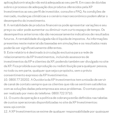
aplicação/contratação não está adequada ao seu perfil. Em caso de dúvidas
sobre o processo de adequação dos produtos oferecidos pela XP
Investimentos ao seu perfil de investidor, consulte o FAQ. As condições de
mercado, mudanças climáticas e o cenário macroeconômico podem afetar o
desempenho do investimento.
A rentabilidade de produtos financeiros pode apresentar variações e seu
preço ou valor pode aumentar ou diminuir num curto espaço de tempo. Os
desempenhos anteriores não são necessariamente indicativos de resultados
futuros. A rentabilidade divulgada não é líquida de impostos. As informações
presentes neste material são baseadas em simulações e os resultados reais
poderão ser significativamente diferentes.
Este relatório é destinado à circulação exclusiva para a rede de
relacionamento da XP Investimentos, incluindo assessores de
investimentos da XP e clientes da XP, podendo também ser divulgado no site
da XP. Fica proibida sua reprodução ou redistribuição para qualquer pessoa,
no todo ou em parte, qualquer que seja o propósito, sem o prévio
consentimento expresso da XP Investimentos.
0800 77 20202. A Ouvidoria da XP Investimentos tem a missão de servir
de canal de contato sempre que os clientes que não se sentirem satisfeitos
com as soluções dadas pela empresa aos seus problemas. O contato pode
ser realizado por meio do telefone: 0800 722 3710.
O custo da operação e a política de cobrança estão definidos nas tabelas
de custos operacionais disponibilizadas no site da XP Investimentos:
www.xpi.com.br.
A XP Investimentos se exime de qualquer responsabilidade por quaisquer