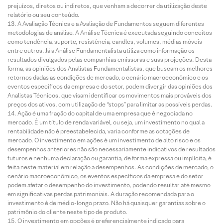
prejuízos, diretos ou indiretos, que venham a decorrer da utilização deste
relatório ou seu conteúdo.
A Avaliação Técnica e a Avaliação de Fundamentos seguem diferentes
metodologias de análise. A Análise Técnica é executada seguindo conceitos
como tendência, suporte, resistência, candles, volumes, médias móveis
entre outros. Já a Análise Fundamentalista utiliza como informação os
resultados divulgados pelas companhias emissoras e suas projeções. Desta
forma, as opiniões dos Analistas Fundamentalistas, que buscam os melhores
retornos dadas as condições de mercado, o cenário macroeconômico e os
eventos específicos da empresa e do setor, podem divergir das opiniões dos
Analistas Técnicos, que visam identificar os movimentos mais prováveis dos
preços dos ativos, com utilização de “stops” para limitar as possíveis perdas.
Ação é uma fração do capital de uma empresa que é negociada no
mercado. É um título de renda variável, ou seja, um investimento no qual a
rentabilidade não é preestabelecida, varia conforme as cotações de
mercado. O investimento em ações é um investimento de alto risco e os
desempenhos anteriores não são necessariamente indicativos de resultados
futuros e nenhuma declaração ou garantia, de forma expressa ou implícita, é
feita neste material em relação a desempenhos. As condições de mercado, o
cenário macroeconômico, os eventos específicos da empresa e do setor
podem afetar o desempenho do investimento, podendo resultar até mesmo
em significativas perdas patrimoniais. A duração recomendada para o
investimento é de médio-longo prazo. Não há quaisquer garantias sobre o
patrimônio do cliente neste tipo de produto.
O investimento em opções é preferencialmente indicado para