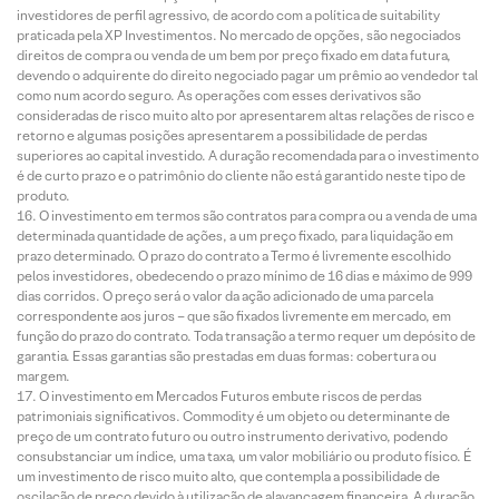
investidores de perfil agressivo, de acordo com a política de suitability
praticada pela XP Investimentos. No mercado de opções, são negociados
direitos de compra ou venda de um bem por preço fixado em data futura,
devendo o adquirente do direito negociado pagar um prêmio ao vendedor tal
como num acordo seguro. As operações com esses derivativos são
consideradas de risco muito alto por apresentarem altas relações de risco e
retorno e algumas posições apresentarem a possibilidade de perdas
superiores ao capital investido. A duração recomendada para o investimento
é de curto prazo e o patrimônio do cliente não está garantido neste tipo de
produto.
O investimento em termos são contratos para compra ou a venda de uma
determinada quantidade de ações, a um preço fixado, para liquidação em
prazo determinado. O prazo do contrato a Termo é livremente escolhido
pelos investidores, obedecendo o prazo mínimo de 16 dias e máximo de 999
dias corridos. O preço será o valor da ação adicionado de uma parcela
correspondente aos juros – que são fixados livremente em mercado, em
função do prazo do contrato. Toda transação a termo requer um depósito de
garantia. Essas garantias são prestadas em duas formas: cobertura ou
margem.
O investimento em Mercados Futuros embute riscos de perdas
patrimoniais significativos. Commodity é um objeto ou determinante de
preço de um contrato futuro ou outro instrumento derivativo, podendo
consubstanciar um índice, uma taxa, um valor mobiliário ou produto físico. É
um investimento de risco muito alto, que contempla a possibilidade de
oscilação de preço devido à utilização de alavancagem financeira. A duração