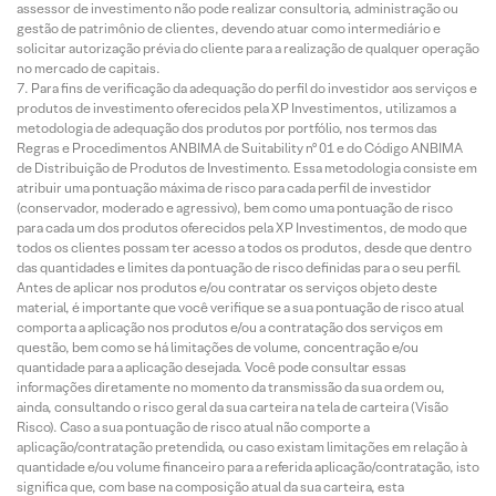
assessor de investimento não pode realizar consultoria, administração ou
gestão de patrimônio de clientes, devendo atuar como intermediário e
solicitar autorização prévia do cliente para a realização de qualquer operação
no mercado de capitais.
Para fins de verificação da adequação do perfil do investidor aos serviços e
produtos de investimento oferecidos pela XP Investimentos, utilizamos a
metodologia de adequação dos produtos por portfólio, nos termos das
Regras e Procedimentos ANBIMA de Suitability nº 01 e do Código ANBIMA
de Distribuição de Produtos de Investimento. Essa metodologia consiste em
atribuir uma pontuação máxima de risco para cada perfil de investidor
(conservador, moderado e agressivo), bem como uma pontuação de risco
para cada um dos produtos oferecidos pela XP Investimentos, de modo que
todos os clientes possam ter acesso a todos os produtos, desde que dentro
das quantidades e limites da pontuação de risco definidas para o seu perfil.
Antes de aplicar nos produtos e/ou contratar os serviços objeto deste
material, é importante que você verifique se a sua pontuação de risco atual
comporta a aplicação nos produtos e/ou a contratação dos serviços em
questão, bem como se há limitações de volume, concentração e/ou
quantidade para a aplicação desejada. Você pode consultar essas
informações diretamente no momento da transmissão da sua ordem ou,
ainda, consultando o risco geral da sua carteira na tela de carteira (Visão
Risco). Caso a sua pontuação de risco atual não comporte a
aplicação/contratação pretendida, ou caso existam limitações em relação à
quantidade e/ou volume financeiro para a referida aplicação/contratação, isto
significa que, com base na composição atual da sua carteira, esta