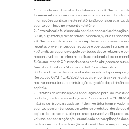
Este relatório de análise foi elaborado pela XP Investim
fornecer informações que possam auxiliar o investidor a toma
informações contidas neste relatório são consideradas válida
cliente com base no presente relatório.
Este relatório foi elaborado considerando a classificação d
O(s) signatário(s) deste relatório declara(m) que as reco
à XP Investimentos e que estão sujeitas a modificações sem 
receitas provenientes dos negócios e operações financeiras 
O analista responsável pelo conteúdo deste relatório e pe
responsável será o primeiro analista credenciado a ser menci
Os analistas da XP Investimentos estão obrigados ao cumpr
Analistas de Valores Mobiliários da XP Investimentos.
O atendimento de nossos clientes é realizado por empreg
Resolução CVM nº 178/2023, os quais encontram-se registrad
realizar consultoria, administração ou gestão de patrimônio 
capitais.
Para fins de verificação da adequação do perfil do invest
portfólio, nos termos das Regras e Procedimentos ANBIMA de
máxima de risco para cada perfil de investidor (conservado
clientes possam ter acesso a todos os produtos, desde que de
objeto deste material, é importante que você verifique se a
volume, concentração e/ou quantidade para a aplicação dese
carteira na tela de carteira (Visão Risco). Caso a sua pontu