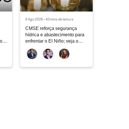
6 Ago 2026 • 43 mins de leitura
CMSE reforça segurança
hídrica e abastecimento para
vos
enfrentar o El Niño; veja o
Radar Energia XP | Agosto