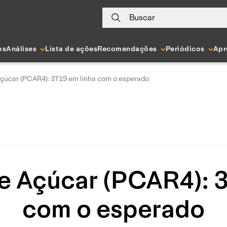
Buscar
os
Análises
Lista de ações
Recomendações
Periódicos
Apr
çúcar (PCAR4): 3T19 em linha com o esperado
e Açúcar (PCAR4): 3
com o esperado