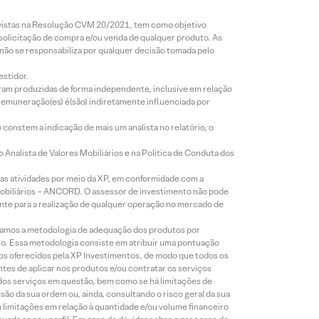
revistas na Resolução CVM 20/2021, tem como objetivo
 solicitação de compra e/ou venda de qualquer produto. As
 não se responsabiliza por qualquer decisão tomada pelo
estidor.
foram produzidas de forma independente, inclusive em relação
 remuneração(es) é(são) indiretamente influenciada por
constem a indicação de mais um analista no relatório, o
Analista de Valores Mobiliários e na Política de Conduta dos
s atividades por meio da XP, em conformidade com a
Mobiliários – ANCORD. O assessor de investimento não pode
iente para a realização de qualquer operação no mercado de
lizamos a metodologia de adequação dos produtos por
to. Essa metodologia consiste em atribuir uma pontuação
tos oferecidos pela XP Investimentos, de modo que todos os
ntes de aplicar nos produtos e/ou contratar os serviços
 dos serviços em questão, bem como se há limitações de
o da sua ordem ou, ainda, consultando o risco geral da sua
m limitações em relação à quantidade e/ou volume financeiro