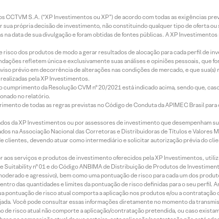
entos CCTVM S.A. (“XP Investimentos ou XP”) de acordo com todas as exigências p
r sua própria decisão de investimento, não constituindo qualquer tipo de oferta ou
s na data de sua divulgação e foram obtidas de fontes públicas. A XP Investimentos
e risco dos produtos de modo a gerar resultados de alocação para cada perfil de inv
mendações refletem única e exclusivamente suas análises e opiniões pessoais, que 
aviso prévio em decorrência de alterações nas condições de mercado, e que sua(s)
realizadas pela XP Investimentos.
lo cumprimento da Resolução CVM nº 20/2021 está indicado acima, sendo que, caso 
onado no relatório.
imento de todas as regras previstas no Código de Conduta da APIMEC Brasil para o 
ados da XP Investimentos ou por assessores de investimento que desempenham sua
os na Associação Nacional das Corretoras e Distribuidoras de Títulos e Valores 
de clientes, devendo atuar como intermediário e solicitar autorização prévia do cl
idor aos serviços e produtos de investimento oferecidos pela XP Investimentos, uti
 Suitability nº 01 e do Código ANBIMA de Distribuição de Produtos de Investimen
r, moderado e agressivo), bem como uma pontuação de risco para cada um dos produ
ntro das quantidades e limites da pontuação de risco definidas para o seu perfil. A
 sua pontuação de risco atual comporta a aplicação nos produtos e/ou a contratação
jada. Você pode consultar essas informações diretamente no momento da transmissã
ação de risco atual não comporte a aplicação/contratação pretendida, ou caso exista