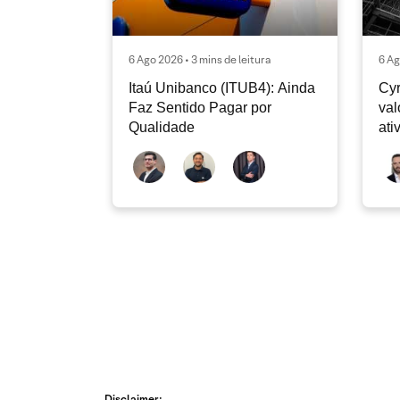
6 Ago 2026 • 3 mins de leitura
6 Ag
Itaú Unibanco (ITUB4): Ainda
Cyr
Faz Sentido Pagar por
val
Qualidade
ati
Disclaimer: