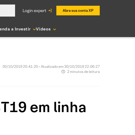
login expert
Abra sua conta XP
enda a Investir
Vídeos
30/10/2019 20:41:20 • Atualizado em 30/10/2019 22:06:27
2 minutos de leitura
T19 em linha