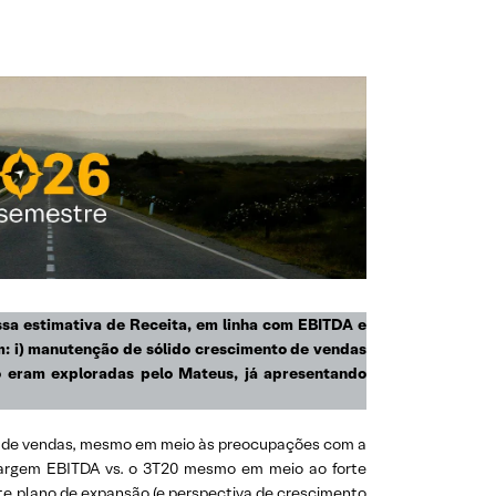
ssa estimativa de Receita, em linha com EBITDA e
m: i) manutenção de sólido crescimento de vendas
o eram exploradas pelo Mateus, já apresentando
e de vendas, mesmo em meio às preocupações com a
margem EBITDA vs. o 3T20 mesmo em meio ao forte
te plano de expansão (e perspectiva de crescimento