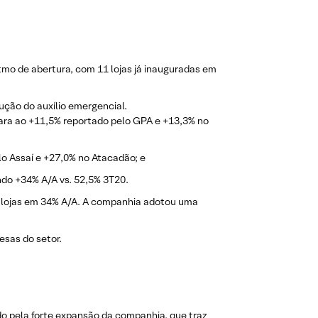
mo de abertura, com 11 lojas já inauguradas em
ção do auxílio emergencial.
ara ao +11,5% reportado pelo GPA e +13,3% no
o Assaí e +27,0% no Atacadão; e
ndo +34% A/A vs. 52,5% 3T20.
 lojas em 34% A/A. A companhia adotou uma
sas do setor.
ado pela forte expansão da companhia, que traz