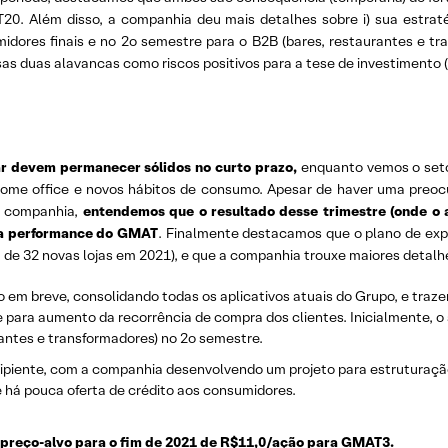
20. Além disso, a companhia deu mais detalhes sobre i) sua estratég
dores finais e no 2o semestre para o B2B (bares, restaurantes e tra
as duas alavancas como riscos positivos para a tese de investimento 
ar devem permanecer sólidos no curto prazo,
enquanto vemos o seto
e home office e novos hábitos de consumo. Apesar de haver uma preo
a companhia,
entendemos que o resultado desse trimestre (onde o a
r a performance do GMAT
. Finalmente destacamos que o plano de exp
 de 32 novas lojas em 2021), e que a companhia trouxe maiores detalhe
 em breve, consolidando todas os aplicativos atuais do Grupo, e traze
 para aumento da recorrência de compra dos clientes. Inicialmente, o a
antes e transformadores) no 2o semestre.
ncipiente, com a companhia desenvolvendo um projeto para estruturação
 há pouca oferta de crédito aos consumidores.
reço-alvo para o fim de 2021 de R$11,0/ação para GMAT3.