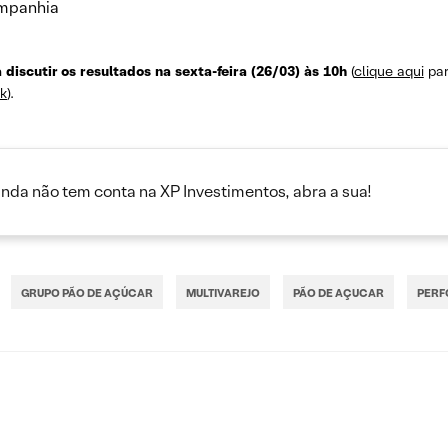
ompanhia
discutir os resultados na sexta-feira (26/03) às 10h
(
clique aqui
par
nk
).
inda não tem conta na XP Investimentos, abra a sua!
GRUPO PÃO DE AÇÚCAR
MULTIVAREJO
PÃO DE AÇUCAR
PER