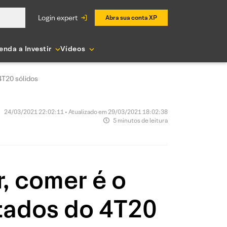
login expert
Abra sua conta XP
enda a Investir
Vídeos
4T20 sólidos
24/03/2021 22:02:11 • Atualizado em 29/03/2021 18:02:38
5 minutos de leitura
 comer é o
ltados do 4T20