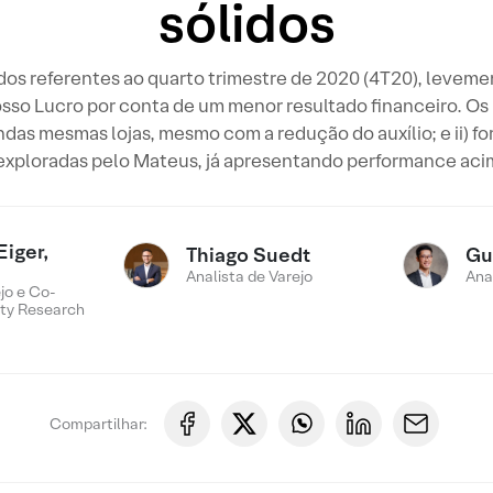
sólidos
os referentes ao quarto trimestre de 2020 (4T20), leveme
so Lucro por conta de um menor resultado financeiro. Os pr
as mesmas lojas, mesmo com a redução do auxílio; e ii) fo
exploradas pelo Mateus, já apresentando performance acim
Eiger,
Thiago Suedt
Gu
Analista de Varejo
Ana
jo e Co-
ty Research
Compartilhar: