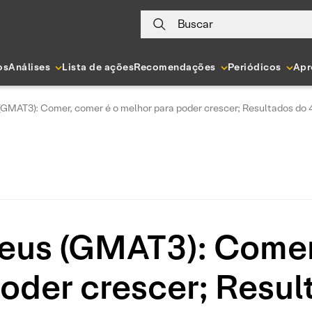
Buscar
os
Análises
Lista de ações
Recomendações
Periódicos
Apr
GMAT3): Comer, comer é o melhor para poder crescer; Resultados do 
eus (GMAT3): Comer,
oder crescer; Resu