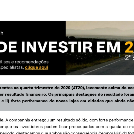
rentes ao quarto trimestre de 2020 (4T20), levemente acima da no
r resultado financeiro. Os
principais destaques do resultado fora
 e ii) forte performance de novas lojas em cidades que ainda nã
do.
A companhia entregou um resultado sólido, com forte performanc
nder que os investidores podem ficar preocupados com a queda de 
período, destacamos que ambos são consequência (temporária) do for