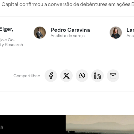
 Capital confirmou a conversão de debêntures em ações 
Eiger,
Pedro Caravina
La
Analista de varejo
Ana
jo e Co-
ty Research
Compartilhar: