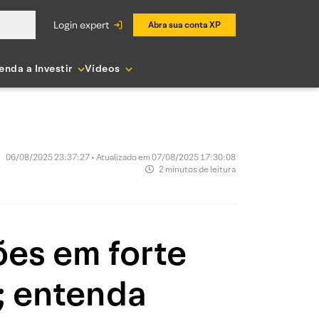
login expert
Abra sua conta XP
enda a Investir
Vídeos
06/08/2025 23:37:27 • Atualizado em 07/08/2025 17:30:08
2 minutos de leitura
ões em forte
; entenda