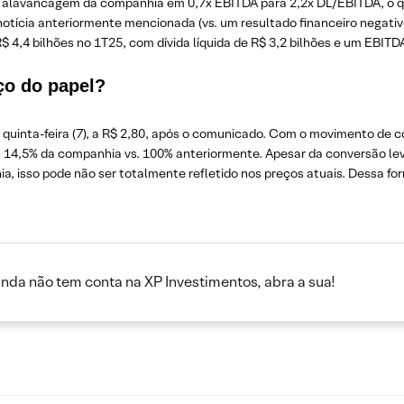
a alavancagem da companhia em 0,7x EBITDA para 2,2x DL/EBITDA, o 
otícia anteriormente mencionada (vs. um resultado financeiro negativ
4,4 bilhões no 1T25, com dívida líquida de R$ 3,2 bilhões e um EBITDA
ço do papel?
uinta-feira (7), a R$ 2,80, após o comunicado. Com o movimento de con
s 14,5% da companhia vs. 100% anteriormente. Apesar da conversão lev
ia, isso pode não ser totalmente refletido nos preços atuais. Dessa 
inda não tem conta na XP Investimentos, abra a sua!