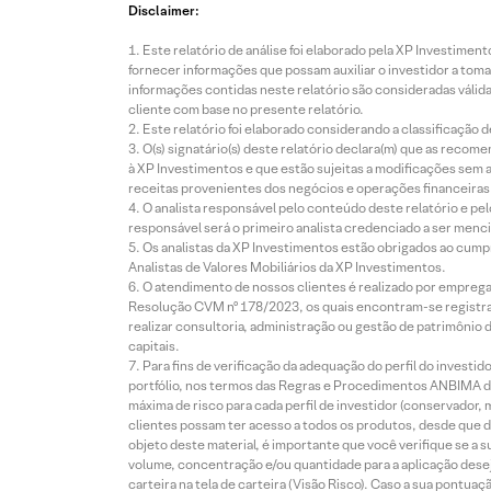
Disclaimer:
Este relatório de análise foi elaborado pela XP Investim
fornecer informações que possam auxiliar o investidor a toma
informações contidas neste relatório são consideradas válida
cliente com base no presente relatório.
Este relatório foi elaborado considerando a classificação d
O(s) signatário(s) deste relatório declara(m) que as reco
à XP Investimentos e que estão sujeitas a modificações sem 
receitas provenientes dos negócios e operações financeiras 
O analista responsável pelo conteúdo deste relatório e pe
responsável será o primeiro analista credenciado a ser menci
Os analistas da XP Investimentos estão obrigados ao cumpr
Analistas de Valores Mobiliários da XP Investimentos.
O atendimento de nossos clientes é realizado por empreg
Resolução CVM nº 178/2023, os quais encontram-se registrad
realizar consultoria, administração ou gestão de patrimônio 
capitais.
Para fins de verificação da adequação do perfil do invest
portfólio, nos termos das Regras e Procedimentos ANBIMA de
máxima de risco para cada perfil de investidor (conservado
clientes possam ter acesso a todos os produtos, desde que de
objeto deste material, é importante que você verifique se a
volume, concentração e/ou quantidade para a aplicação dese
carteira na tela de carteira (Visão Risco). Caso a sua pontu