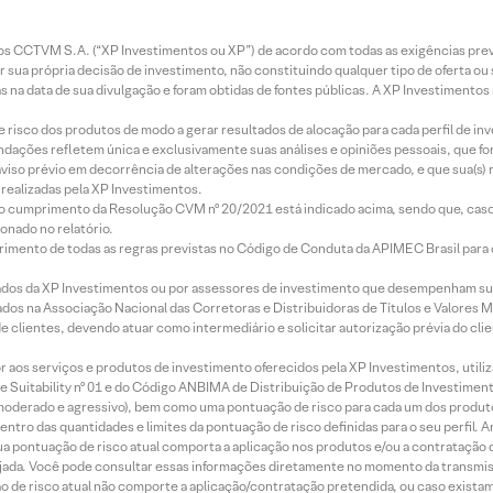
entos CCTVM S.A. (“XP Investimentos ou XP”) de acordo com todas as exigências p
r sua própria decisão de investimento, não constituindo qualquer tipo de oferta ou
s na data de sua divulgação e foram obtidas de fontes públicas. A XP Investimentos
e risco dos produtos de modo a gerar resultados de alocação para cada perfil de inv
mendações refletem única e exclusivamente suas análises e opiniões pessoais, que 
aviso prévio em decorrência de alterações nas condições de mercado, e que sua(s)
realizadas pela XP Investimentos.
lo cumprimento da Resolução CVM nº 20/2021 está indicado acima, sendo que, caso 
onado no relatório.
imento de todas as regras previstas no Código de Conduta da APIMEC Brasil para o 
ados da XP Investimentos ou por assessores de investimento que desempenham sua
os na Associação Nacional das Corretoras e Distribuidoras de Títulos e Valores 
de clientes, devendo atuar como intermediário e solicitar autorização prévia do cl
idor aos serviços e produtos de investimento oferecidos pela XP Investimentos, uti
 Suitability nº 01 e do Código ANBIMA de Distribuição de Produtos de Investimen
r, moderado e agressivo), bem como uma pontuação de risco para cada um dos produ
ntro das quantidades e limites da pontuação de risco definidas para o seu perfil. A
 sua pontuação de risco atual comporta a aplicação nos produtos e/ou a contratação
jada. Você pode consultar essas informações diretamente no momento da transmissã
ação de risco atual não comporte a aplicação/contratação pretendida, ou caso exista