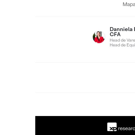
Mapa
Danniela 
CFA
Head de Vare
Head de Equi