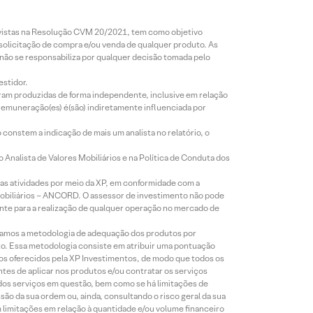
revistas na Resolução CVM 20/2021, tem como objetivo
 solicitação de compra e/ou venda de qualquer produto. As
 não se responsabiliza por qualquer decisão tomada pelo
estidor.
foram produzidas de forma independente, inclusive em relação
 remuneração(es) é(são) indiretamente influenciada por
constem a indicação de mais um analista no relatório, o
Analista de Valores Mobiliários e na Política de Conduta dos
s atividades por meio da XP, em conformidade com a
Mobiliários – ANCORD. O assessor de investimento não pode
iente para a realização de qualquer operação no mercado de
lizamos a metodologia de adequação dos produtos por
to. Essa metodologia consiste em atribuir uma pontuação
tos oferecidos pela XP Investimentos, de modo que todos os
ntes de aplicar nos produtos e/ou contratar os serviços
 dos serviços em questão, bem como se há limitações de
o da sua ordem ou, ainda, consultando o risco geral da sua
m limitações em relação à quantidade e/ou volume financeiro