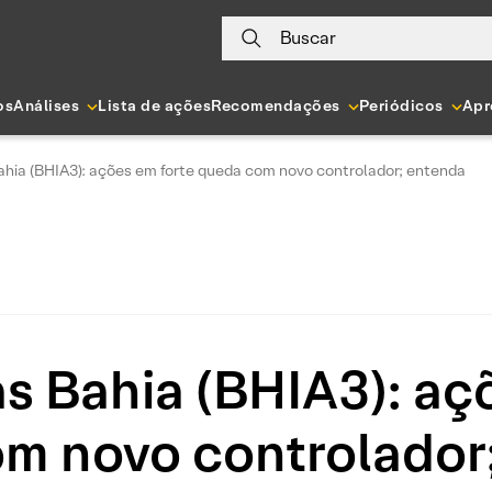
Buscar
os
Análises
Lista de ações
Recomendações
Periódicos
Apr
hia (BHIA3): ações em forte queda com novo controlador; entenda
 Bahia (BHIA3): aç
m novo controlador