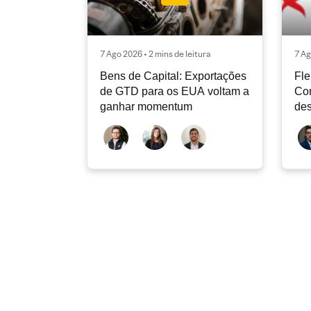
7 Ago 2026 • 2 mins de leitura
7 Ag
Bens de Capital: Exportações
Fle
de GTD para os EUA voltam a
Co
ganhar momentum
des
dev
atu