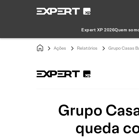
Expert XP 2026
Quem som
Ações
Relatórios
Grupo Casas Ba
Grupo Casas
queda co