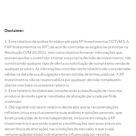
Disclaimer:
Este relatório de análise foi elaborado pela XP Investimentos CCTVM S.A.
(“XP Investimentos ou XP”) de acordo com todas as exigências previstas na
Resolução CVM 20/2021, tem como objetivo fornecer informações que
possam auxiliar o investidor a tomar sua própria decisão de investimento, não
constituindo qualquer tipo de oferta ou solicitação de compra e/ou venda de
qualquer produto. As informações contidas neste relatório são consideradas
válidas na data de sua divulgação e foram obtidas de fontes públicas. A XP
Investimentos não se responsabiliza por qualquer decisão tomada pelo
cliente com base no presente relatório.
Este relatório foi elaborado considerando a classificação de risco dos
produtos de modo a gerar resultados de alocação para cada perfil de
investidor.
O(s) signatário(s) deste relatório declara(m) que as recomendações
refletem única e exclusivamente suas análises e opiniões pessoais, que
foram produzidas de forma independente, inclusive em relação à XP
Investimentos e que estão sujeitas a modificações sem aviso prévio em
decorrência de alterações nas condições de mercado, e que sua(s)
remuneração(es) é(são) indiretamente influenciada por receitas