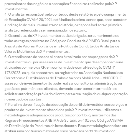
provenientes dos negócios e operações financeiras realizadas pela XP
Investimentos.
O analista responsável pelo conteúdo deste relatório e pelo cumprimento
da Resolução CVM nº 20/2021 está indicado acima, sendo que, caso constem
a indicação de mais um analista no relatório, o responsável será o primeiro
analista credenciado a ser mencionado no relatório.
Os analistas da XP Investimentos estão obrigados ao cumprimento de
todas as regras previstas no Código de Conduta da APIMEC Brasil para o
Analista de Valores Mobiliários e na Política de Conduta dos Analistas de
Valores Mobiliários da XP Investimentos.
O atendimento de nossos clientes é realizado por empregados da XP
Investimentos ou por assessores de investimento que desempenham suas
atividades por meio da XP, em conformidade com a Resolução CVM nº
178/2023, os quais encontram-se registrados na Associação Nacional das
Corretoras e Distribuidoras de Títulos e Valores Mobiliários – ANCORD. O
assessor de investimento não pode realizar consultoria, administração ou
gestão de patrimônio de clientes, devendo atuar como intermediário e
solicitar autorização prévia do cliente para a realização de qualquer operação
no mercado de capitais.
Para fins de verificação da adequação do perfil do investidor aos serviços e
produtos de investimento oferecidos pela XP Investimentos, utilizamos a
metodologia de adequação dos produtos por portfólio, nos termos das
Regras e Procedimentos ANBIMA de Suitability nº 01 e do Código ANBIMA
de Distribuição de Produtos de Investimento. Essa metodologia consiste em
atribuir uma pontuação máxima de risco para cada perfil de investidor