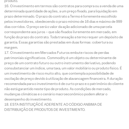
produto.
O investimento em termos são contratos para compra ou a venda de uma
determinada quantidade de ações, a um preço fixado, para liquidação em
prazo determinado. O prazo do contrato a Termo é livremente escolhido
pelos investidores, obedecendo o prazo mínimo de 16 dias e máximo de 999
dias corridos. O preço será o valor da ação adicionado de uma parcela
correspondente aos juros – que são fixados livremente em mercado, em
função do prazo do contrato. Toda transação a termo requer um depósito de
garantia. Essas garantias são prestadas em duas formas: cobertura ou
margem.
O investimento em Mercados Futuros embute riscos de perdas
patrimoniais significativos. Commodity é um objeto ou determinante de
preço de um contrato futuro ou outro instrumento derivativo, podendo
consubstanciar um índice, uma taxa, um valor mobiliário ou produto físico. É
um investimento de risco muito alto, que contempla a possibilidade de
oscilação de preço devido à utilização de alavancagem financeira. A duração
recomendada para o investimento é de curto prazo e o patrimônio do cliente
não está garantido neste tipo de produto. As condições de mercado,
mudanças climáticas e o cenário macroeconômico podem afetar o
desempenho do investimento.
ESTA INSTITUIÇÃO É ADERENTE AO CÓDIGO ANBIMA DE
DISTRIBUIÇÃO DE PRODUTOS DE INVESTIMENTO.