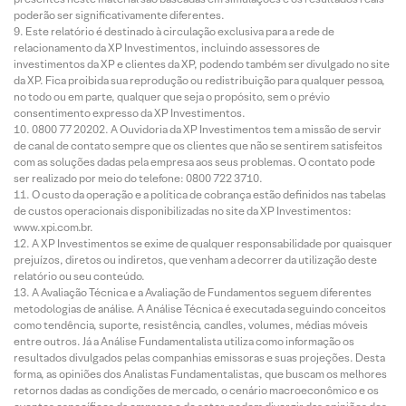
poderão ser significativamente diferentes.
Este relatório é destinado à circulação exclusiva para a rede de
relacionamento da XP Investimentos, incluindo assessores de
investimentos da XP e clientes da XP, podendo também ser divulgado no site
da XP. Fica proibida sua reprodução ou redistribuição para qualquer pessoa,
no todo ou em parte, qualquer que seja o propósito, sem o prévio
consentimento expresso da XP Investimentos.
0800 77 20202. A Ouvidoria da XP Investimentos tem a missão de servir
de canal de contato sempre que os clientes que não se sentirem satisfeitos
com as soluções dadas pela empresa aos seus problemas. O contato pode
ser realizado por meio do telefone: 0800 722 3710.
O custo da operação e a política de cobrança estão definidos nas tabelas
de custos operacionais disponibilizadas no site da XP Investimentos:
www.xpi.com.br.
A XP Investimentos se exime de qualquer responsabilidade por quaisquer
prejuízos, diretos ou indiretos, que venham a decorrer da utilização deste
relatório ou seu conteúdo.
A Avaliação Técnica e a Avaliação de Fundamentos seguem diferentes
metodologias de análise. A Análise Técnica é executada seguindo conceitos
como tendência, suporte, resistência, candles, volumes, médias móveis
entre outros. Já a Análise Fundamentalista utiliza como informação os
resultados divulgados pelas companhias emissoras e suas projeções. Desta
forma, as opiniões dos Analistas Fundamentalistas, que buscam os melhores
retornos dadas as condições de mercado, o cenário macroeconômico e os