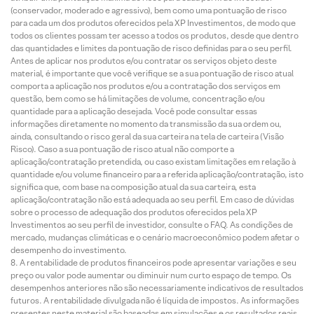
(conservador, moderado e agressivo), bem como uma pontuação de risco
para cada um dos produtos oferecidos pela XP Investimentos, de modo que
todos os clientes possam ter acesso a todos os produtos, desde que dentro
das quantidades e limites da pontuação de risco definidas para o seu perfil.
Antes de aplicar nos produtos e/ou contratar os serviços objeto deste
material, é importante que você verifique se a sua pontuação de risco atual
comporta a aplicação nos produtos e/ou a contratação dos serviços em
questão, bem como se há limitações de volume, concentração e/ou
quantidade para a aplicação desejada. Você pode consultar essas
informações diretamente no momento da transmissão da sua ordem ou,
ainda, consultando o risco geral da sua carteira na tela de carteira (Visão
Risco). Caso a sua pontuação de risco atual não comporte a
aplicação/contratação pretendida, ou caso existam limitações em relação à
quantidade e/ou volume financeiro para a referida aplicação/contratação, isto
significa que, com base na composição atual da sua carteira, esta
aplicação/contratação não está adequada ao seu perfil. Em caso de dúvidas
sobre o processo de adequação dos produtos oferecidos pela XP
Investimentos ao seu perfil de investidor, consulte o FAQ. As condições de
mercado, mudanças climáticas e o cenário macroeconômico podem afetar o
desempenho do investimento.
A rentabilidade de produtos financeiros pode apresentar variações e seu
preço ou valor pode aumentar ou diminuir num curto espaço de tempo. Os
desempenhos anteriores não são necessariamente indicativos de resultados
futuros. A rentabilidade divulgada não é líquida de impostos. As informações
presentes neste material são baseadas em simulações e os resultados reais