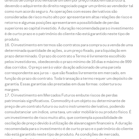
direitos de compra ou venda de um bem por preço fixado em data futura,
devendo o adquirente do direito negociado pagar um prêmio ao vendedor tal
como num acordo seguro. As operações com esses derivativos são
consideradas de risco muito alto por apresentarem altas relações de risco e
retorno e algumas posições apresentarem a possibilidade de perdas
superiores ao capital investido. A duração recomendada para o investimento
é de curto prazo e o patrimônio do cliente não está garantido neste tipo de
produto.
O investimento em termos são contratos para compra ou a venda de uma
determinada quantidade de ações, a um preço fixado, para liquidação em
prazo determinado. O prazo do contrato a Termo é livremente escolhido
pelos investidores, obedecendo o prazo mínimo de 16 dias e máximo de 999
dias corridos. O preço será o valor da ação adicionado de uma parcela
correspondente aos juros – que são fixados livremente em mercado, em
função do prazo do contrato. Toda transação a termo requer um depósito de
garantia. Essas garantias são prestadas em duas formas: cobertura ou
margem.
O investimento em Mercados Futuros embute riscos de perdas
patrimoniais significativos. Commodity é um objeto ou determinante de
preço de um contrato futuro ou outro instrumento derivativo, podendo
consubstanciar um índice, uma taxa, um valor mobiliário ou produto físico. É
um investimento de risco muito alto, que contempla a possibilidade de
oscilação de preço devido à utilização de alavancagem financeira. A duração
recomendada para o investimento é de curto prazo e o patrimônio do cliente
não está garantido neste tipo de produto. As condições de mercado,