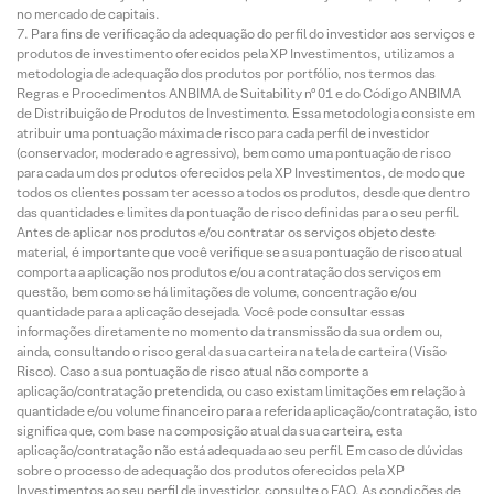
no mercado de capitais.
Para fins de verificação da adequação do perfil do investidor aos serviços e
produtos de investimento oferecidos pela XP Investimentos, utilizamos a
metodologia de adequação dos produtos por portfólio, nos termos das
Regras e Procedimentos ANBIMA de Suitability nº 01 e do Código ANBIMA
de Distribuição de Produtos de Investimento. Essa metodologia consiste em
atribuir uma pontuação máxima de risco para cada perfil de investidor
(conservador, moderado e agressivo), bem como uma pontuação de risco
para cada um dos produtos oferecidos pela XP Investimentos, de modo que
todos os clientes possam ter acesso a todos os produtos, desde que dentro
das quantidades e limites da pontuação de risco definidas para o seu perfil.
Antes de aplicar nos produtos e/ou contratar os serviços objeto deste
material, é importante que você verifique se a sua pontuação de risco atual
comporta a aplicação nos produtos e/ou a contratação dos serviços em
questão, bem como se há limitações de volume, concentração e/ou
quantidade para a aplicação desejada. Você pode consultar essas
informações diretamente no momento da transmissão da sua ordem ou,
ainda, consultando o risco geral da sua carteira na tela de carteira (Visão
Risco). Caso a sua pontuação de risco atual não comporte a
aplicação/contratação pretendida, ou caso existam limitações em relação à
quantidade e/ou volume financeiro para a referida aplicação/contratação, isto
significa que, com base na composição atual da sua carteira, esta
aplicação/contratação não está adequada ao seu perfil. Em caso de dúvidas
sobre o processo de adequação dos produtos oferecidos pela XP
Investimentos ao seu perfil de investidor, consulte o FAQ. As condições de