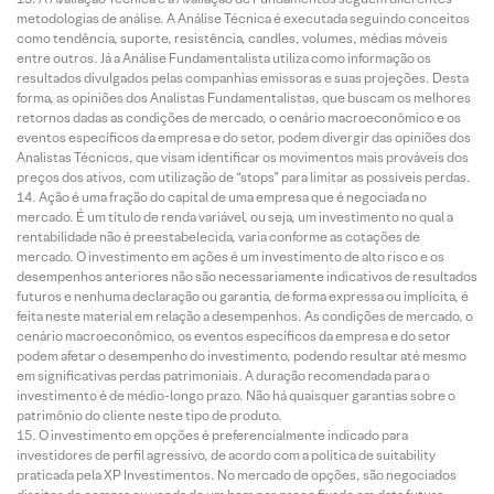
metodologias de análise. A Análise Técnica é executada seguindo conceitos
como tendência, suporte, resistência, candles, volumes, médias móveis
entre outros. Já a Análise Fundamentalista utiliza como informação os
resultados divulgados pelas companhias emissoras e suas projeções. Desta
forma, as opiniões dos Analistas Fundamentalistas, que buscam os melhores
retornos dadas as condições de mercado, o cenário macroeconômico e os
eventos específicos da empresa e do setor, podem divergir das opiniões dos
Analistas Técnicos, que visam identificar os movimentos mais prováveis dos
preços dos ativos, com utilização de “stops” para limitar as possíveis perdas.
Ação é uma fração do capital de uma empresa que é negociada no
mercado. É um título de renda variável, ou seja, um investimento no qual a
rentabilidade não é preestabelecida, varia conforme as cotações de
mercado. O investimento em ações é um investimento de alto risco e os
desempenhos anteriores não são necessariamente indicativos de resultados
futuros e nenhuma declaração ou garantia, de forma expressa ou implícita, é
feita neste material em relação a desempenhos. As condições de mercado, o
cenário macroeconômico, os eventos específicos da empresa e do setor
podem afetar o desempenho do investimento, podendo resultar até mesmo
em significativas perdas patrimoniais. A duração recomendada para o
investimento é de médio-longo prazo. Não há quaisquer garantias sobre o
patrimônio do cliente neste tipo de produto.
O investimento em opções é preferencialmente indicado para
investidores de perfil agressivo, de acordo com a política de suitability
praticada pela XP Investimentos. No mercado de opções, são negociados