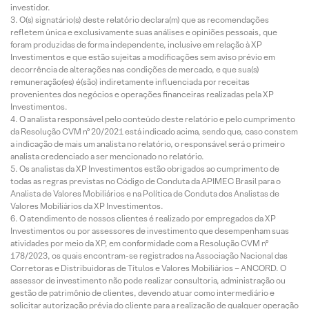
investidor.
O(s) signatário(s) deste relatório declara(m) que as recomendações
refletem única e exclusivamente suas análises e opiniões pessoais, que
foram produzidas de forma independente, inclusive em relação à XP
Investimentos e que estão sujeitas a modificações sem aviso prévio em
decorrência de alterações nas condições de mercado, e que sua(s)
remuneração(es) é(são) indiretamente influenciada por receitas
provenientes dos negócios e operações financeiras realizadas pela XP
Investimentos.
O analista responsável pelo conteúdo deste relatório e pelo cumprimento
da Resolução CVM nº 20/2021 está indicado acima, sendo que, caso constem
a indicação de mais um analista no relatório, o responsável será o primeiro
analista credenciado a ser mencionado no relatório.
Os analistas da XP Investimentos estão obrigados ao cumprimento de
todas as regras previstas no Código de Conduta da APIMEC Brasil para o
Analista de Valores Mobiliários e na Política de Conduta dos Analistas de
Valores Mobiliários da XP Investimentos.
O atendimento de nossos clientes é realizado por empregados da XP
Investimentos ou por assessores de investimento que desempenham suas
atividades por meio da XP, em conformidade com a Resolução CVM nº
178/2023, os quais encontram-se registrados na Associação Nacional das
Corretoras e Distribuidoras de Títulos e Valores Mobiliários – ANCORD. O
assessor de investimento não pode realizar consultoria, administração ou
gestão de patrimônio de clientes, devendo atuar como intermediário e
solicitar autorização prévia do cliente para a realização de qualquer operação