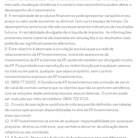
mercado, mudanças climáticas e o cenário macroeconômico podem afetar o
desempenho do investimento.
A rentabilidade de produtos financeiros pode apresentar variações e seu
preço ou valor pode aumentar ou diminuir num curto espaço de tempo. Os
desempenhos anteriores não são necessariamente indicativos de resultados
futuros. A rentabilidade divulgada não é líquida de impostos. As informações
presentes neste material são baseadas em simulações e os resultados reais
poderão ser significativamente diferentes.
Este relatório é destinado à circulação exclusiva para a rede de
relacionamento da XP Investimentos, incluindo assessores de
investimentos da XP e clientes da XP, podendo também ser divulgado no site
da XP. Fica proibida sua reprodução ou redistribuição para qualquer pessoa,
no todo ou em parte, qualquer que seja o propósito, sem o prévio
consentimento expresso da XP Investimentos.
0800 77 20202. A Ouvidoria da XP Investimentos tem a missão de servir
de canal de contato sempre que os clientes que não se sentirem satisfeitos
com as soluções dadas pela empresa aos seus problemas. O contato pode
ser realizado por meio do telefone: 0800 722 3710.
O custo da operação e a política de cobrança estão definidos nas tabelas
de custos operacionais disponibilizadas no site da XP Investimentos:
www.xpi.com.br.
A XP Investimentos se exime de qualquer responsabilidade por quaisquer
prejuízos, diretos ou indiretos, que venham a decorrer da utilização deste
relatório ou seu conteúdo.
A Avaliação Técnica e a Avaliação de Fundamentos seguem diferentes