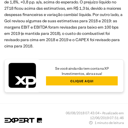
de 1,8%, +0,8 p.p. a/a, acima do esperado. O prejuízo líquido no
2T18 ficou acima das estimativas, em R$ 1,3 bi, devido a maiores
despesas financeiras e variação cambial líquida. Por outro lado, a
Gol revisou algumas de suas estimativas para 2018 e 2019: as
margens EBIT e EBITDA foram revisadas para baixo em 100 bps
em 2019 (e mantida para 2018), o custo do combustível foi
revisado para cima em 2018 e 2019 e o CAPEX foi revisado para
cima para 2018.
Se você ainda não tem conta na XP
Investimentos, abra a sua!
CLIQUE AQUI
06/08/2018 07:43:04 • Atualizado em
12/06/2019 07:51:46
1 minuto de leitura