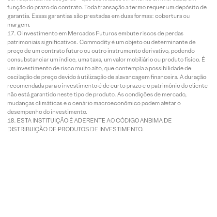
função do prazo do contrato. Toda transação a termo requer um depósito de
garantia. Essas garantias são prestadas em duas formas: cobertura ou
margem.
O investimento em Mercados Futuros embute riscos de perdas
patrimoniais significativos. Commodity é um objeto ou determinante de
preço de um contrato futuro ou outro instrumento derivativo, podendo
consubstanciar um índice, uma taxa, um valor mobiliário ou produto físico. É
um investimento de risco muito alto, que contempla a possibilidade de
oscilação de preço devido à utilização de alavancagem financeira. A duração
recomendada para o investimento é de curto prazo e o patrimônio do cliente
não está garantido neste tipo de produto. As condições de mercado,
mudanças climáticas e o cenário macroeconômico podem afetar o
desempenho do investimento.
ESTA INSTITUIÇÃO É ADERENTE AO CÓDIGO ANBIMA DE
DISTRIBUIÇÃO DE PRODUTOS DE INVESTIMENTO.