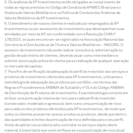
Os analistas da XP Investimentos estão obrigados ao cumprimento de
todas as regras previstas no Código de Conduta da APIMEC Brasil para o
Analista de Valores Mobiliários e na Política de Conduta dos Analistas de
Valores Mobiliários da XP Investimentos.
O atendimento de nossos clientes é realizado por empregados da XP
Investimentos ou por assessores de investimento que desempenham suas
atividades por meio da XP, em conformidade com a Resolução CVM nº
178/2023, os quais encontram-se registrados na Associação Nacional das
Corretoras e Distribuidoras de Títulos e Valores Mobiliários – ANCORD. O
assessor de investimento não pode realizar consultoria, administração ou
gestão de patrimônio de clientes, devendo atuar como intermediário e
solicitar autorização prévia do cliente para a realização de qualquer operação
no mercado de capitais.
Para fins de verificação da adequação do perfil do investidor aos serviços e
produtos de investimento oferecidos pela XP Investimentos, utilizamos a
metodologia de adequação dos produtos por portfólio, nos termos das
Regras e Procedimentos ANBIMA de Suitability nº 01 e do Código ANBIMA
de Distribuição de Produtos de Investimento. Essa metodologia consiste em
atribuir uma pontuação máxima de risco para cada perfil de investidor
(conservador, moderado e agressivo), bem como uma pontuação de risco
para cada um dos produtos oferecidos pela XP Investimentos, de modo que
todos os clientes possam ter acesso a todos os produtos, desde que dentro
das quantidades e limites da pontuação de risco definidas para o seu perfil.
Antes de aplicar nos produtos e/ou contratar os serviços objeto deste
material, é importante que você verifique se a sua pontuação de risco atual