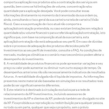
comporta a aplicação nos produtos e/ou a contratação dos serviços em
questão, bem como se há limitações de volume, concentração e/ou
quantidade para a aplicação desejada. Você pode consultar essas
informações diretamente no momento da transmissão da sua ordem ou,
ainda, consultando o risco geral da sua carteira na tela de carteira (Visão
Risco). Caso a sua pontuação de risco atual não comporte a
aplicação/contratação pretendida, ou caso existam limitações em relação à
quantidade e/ou volume financeiro para a referida aplicação/contratação, isto
significa que, com base na composição atual da sua carteira, esta
aplicação/contratação não está adequada ao seu perfil. Em caso de dúvidas
sobre o processo de adequação dos produtos oferecidos pela XP
Investimentos ao seu perfil de investidor, consulte o FAQ. As condições de
mercado, mudanças climáticas e o cenário macroeconômico podem afetar o
desempenho do investimento.
A rentabilidade de produtos financeiros pode apresentar variações e seu
preço ou valor pode aumentar ou diminuir num curto espaço de tempo. Os
desempenhos anteriores não são necessariamente indicativos de resultados
futuros. A rentabilidade divulgada não é líquida de impostos. As informações
presentes neste material são baseadas em simulações e os resultados reais
poderão ser significativamente diferentes.
Este relatório é destinado à circulação exclusiva para a rede de
relacionamento da XP Investimentos, incluindo assessores de
investimentos da XP e clientes da XP, podendo também ser divulgado no site
da XP. Fica proibida sua reprodução ou redistribuição para qualquer pessoa,
no todo ou em parte, qualquer que seja o propósito, sem o prévio