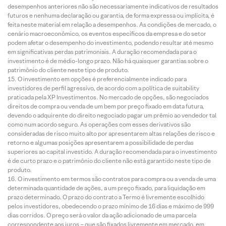
desempenhos anteriores não são necessariamente indicativos de resultados
futuros e nenhuma declaração ou garantia, de forma expressa ou implícita, é
feita neste material em relação a desempenhos. As condições de mercado, o
cenário macroeconômico, os eventos específicos da empresa e do setor
podem afetar o desempenho do investimento, podendo resultar até mesmo
em significativas perdas patrimoniais. A duração recomendada para o
investimento é de médio-longo prazo. Não há quaisquer garantias sobre o
patrimônio do cliente neste tipo de produto.
O investimento em opções é preferencialmente indicado para
investidores de perfil agressivo, de acordo com a política de suitability
praticada pela XP Investimentos. No mercado de opções, são negociados
direitos de compra ou venda de um bem por preço fixado em data futura,
devendo o adquirente do direito negociado pagar um prêmio ao vendedor tal
como num acordo seguro. As operações com esses derivativos são
consideradas de risco muito alto por apresentarem altas relações de risco e
retorno e algumas posições apresentarem a possibilidade de perdas
superiores ao capital investido. A duração recomendada para o investimento
é de curto prazo e o patrimônio do cliente não está garantido neste tipo de
produto.
O investimento em termos são contratos para compra ou a venda de uma
determinada quantidade de ações, a um preço fixado, para liquidação em
prazo determinado. O prazo do contrato a Termo é livremente escolhido
pelos investidores, obedecendo o prazo mínimo de 16 dias e máximo de 999
dias corridos. O preço será o valor da ação adicionado de uma parcela
correspondente aos juros – que são fixados livremente em mercado, em