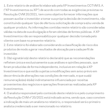
Este relatório de análise foi elaborado pela XP Investimentos CCTVM S.A.
(“XP Investimentos ou XP”) de acordo com todas as exigências previstas na
Resolução CVM 20/2021, tem como objetivo fornecer informações que
possam auxiliar o investidor a tomar sua própria decisão de investimento, não
constituindo qualquer tipo de oferta ou solicitação de compra e/ou venda de
qualquer produto. As informações contidas neste relatório são consideradas
válidas na data de sua divulgação e foram obtidas de fontes públicas. A XP
Investimentos não se responsabiliza por qualquer decisão tomada pelo
cliente com base no presente relatório.
Este relatório foi elaborado considerando a classificação de risco dos
produtos de modo a gerar resultados de alocação para cada perfil de
investidor.
O(s) signatário(s) deste relatório declara(m) que as recomendações
refletem única e exclusivamente suas análises e opiniões pessoais, que
foram produzidas de forma independente, inclusive em relação à XP
Investimentos e que estão sujeitas a modificações sem aviso prévio em
decorrência de alterações nas condições de mercado, e que sua(s)
remuneração(es) é(são) indiretamente influenciada por receitas
provenientes dos negócios e operações financeiras realizadas pela XP
Investimentos.
O analista responsável pelo conteúdo deste relatório e pelo cumprimento
da Resolução CVM nº 20/2021 está indicado acima, sendo que, caso constem
a indicação de mais um analista no relatório, o responsável será o primeiro
analista credenciado a ser mencionado no relatório.