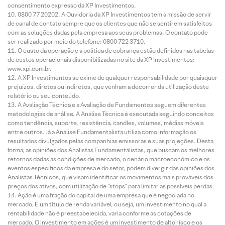
consentimento expresso da XP Investimentos.
0800 77 20202. A Ouvidoria da XP Investimentos tem a missão de servir
de canal de contato sempre que os clientes que não se sentirem satisfeitos
com as soluções dadas pela empresa aos seus problemas. O contato pode
ser realizado por meio do telefone: 0800 722 3710.
O custo da operação e a política de cobrança estão definidos nas tabelas
de custos operacionais disponibilizadas no site da XP Investimentos:
www.xpi.com.br.
A XP Investimentos se exime de qualquer responsabilidade por quaisquer
prejuízos, diretos ou indiretos, que venham a decorrer da utilização deste
relatório ou seu conteúdo.
A Avaliação Técnica e a Avaliação de Fundamentos seguem diferentes
metodologias de análise. A Análise Técnica é executada seguindo conceitos
como tendência, suporte, resistência, candles, volumes, médias móveis
entre outros. Já a Análise Fundamentalista utiliza como informação os
resultados divulgados pelas companhias emissoras e suas projeções. Desta
forma, as opiniões dos Analistas Fundamentalistas, que buscam os melhores
retornos dadas as condições de mercado, o cenário macroeconômico e os
eventos específicos da empresa e do setor, podem divergir das opiniões dos
Analistas Técnicos, que visam identificar os movimentos mais prováveis dos
preços dos ativos, com utilização de “stops” para limitar as possíveis perdas.
Ação é uma fração do capital de uma empresa que é negociada no
mercado. É um título de renda variável, ou seja, um investimento no qual a
rentabilidade não é preestabelecida, varia conforme as cotações de
mercado. O investimento em ações é um investimento de alto risco e os