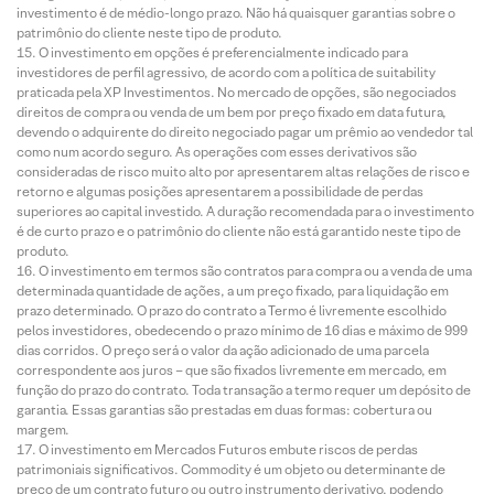
investimento é de médio-longo prazo. Não há quaisquer garantias sobre o
patrimônio do cliente neste tipo de produto.
O investimento em opções é preferencialmente indicado para
investidores de perfil agressivo, de acordo com a política de suitability
praticada pela XP Investimentos. No mercado de opções, são negociados
direitos de compra ou venda de um bem por preço fixado em data futura,
devendo o adquirente do direito negociado pagar um prêmio ao vendedor tal
como num acordo seguro. As operações com esses derivativos são
consideradas de risco muito alto por apresentarem altas relações de risco e
retorno e algumas posições apresentarem a possibilidade de perdas
superiores ao capital investido. A duração recomendada para o investimento
é de curto prazo e o patrimônio do cliente não está garantido neste tipo de
produto.
O investimento em termos são contratos para compra ou a venda de uma
determinada quantidade de ações, a um preço fixado, para liquidação em
prazo determinado. O prazo do contrato a Termo é livremente escolhido
pelos investidores, obedecendo o prazo mínimo de 16 dias e máximo de 999
dias corridos. O preço será o valor da ação adicionado de uma parcela
correspondente aos juros – que são fixados livremente em mercado, em
função do prazo do contrato. Toda transação a termo requer um depósito de
garantia. Essas garantias são prestadas em duas formas: cobertura ou
margem.
O investimento em Mercados Futuros embute riscos de perdas
patrimoniais significativos. Commodity é um objeto ou determinante de
preço de um contrato futuro ou outro instrumento derivativo, podendo