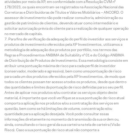
atividades por meio da XP, em conformidade com a Resolução CVM nº
178/2023, os quais encontram-se registrados na Associação Nacional das
Corretoras e Distribuidoras de Títulos e Valores Mobiliários – ANCORD. O
assessor de investimento não pode realizar consultoria, administração ou
gestão de patrimônio de clientes, devendo atuar como intermediário e
solicitar autorização prévia do cliente para a realização de qualquer operação
no mercado de capitais.
Para fins de verificação da adequação do perfil do investidor aos serviços e
produtos de investimento oferecidos pela XP Investimentos, utilizamos a
metodologia de adequação dos produtos por portfólio, nos termos das
Regras e Procedimentos ANBIMA de Suitability nº 01 e do Código ANBIMA
de Distribuição de Produtos de Investimento. Essa metodologia consiste em
atribuir uma pontuação máxima de risco para cada perfil de investidor
(conservador, moderado e agressivo), bem como uma pontuação de risco
para cada um dos produtos oferecidos pela XP Investimentos, de modo que
todos os clientes possam ter acesso a todos os produtos, desde que dentro
das quantidades e limites da pontuação de risco definidas para o seu perfil.
Antes de aplicar nos produtos e/ou contratar os serviços objeto deste
material, é importante que você verifique se a sua pontuação de risco atual
comporta a aplicação nos produtos e/ou a contratação dos serviços em
questão, bem como se há limitações de volume, concentração e/ou
quantidade para a aplicação desejada. Você pode consultar essas
informações diretamente no momento da transmissão da sua ordem ou,
ainda, consultando o risco geral da sua carteira na tela de carteira (Visão
Risco). Caso a sua pontuação de risco atual não comporte a