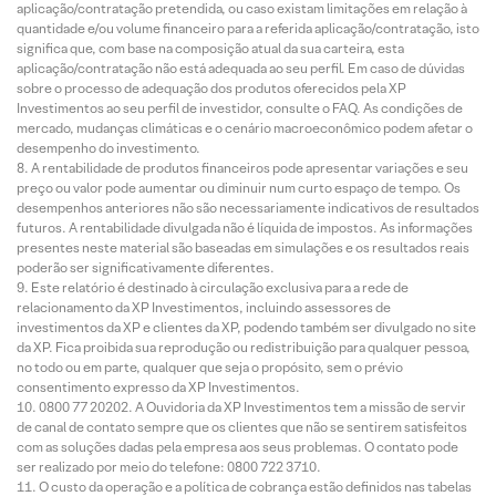
aplicação/contratação pretendida, ou caso existam limitações em relação à
quantidade e/ou volume financeiro para a referida aplicação/contratação, isto
significa que, com base na composição atual da sua carteira, esta
aplicação/contratação não está adequada ao seu perfil. Em caso de dúvidas
sobre o processo de adequação dos produtos oferecidos pela XP
Investimentos ao seu perfil de investidor, consulte o FAQ. As condições de
mercado, mudanças climáticas e o cenário macroeconômico podem afetar o
desempenho do investimento.
A rentabilidade de produtos financeiros pode apresentar variações e seu
preço ou valor pode aumentar ou diminuir num curto espaço de tempo. Os
desempenhos anteriores não são necessariamente indicativos de resultados
futuros. A rentabilidade divulgada não é líquida de impostos. As informações
presentes neste material são baseadas em simulações e os resultados reais
poderão ser significativamente diferentes.
Este relatório é destinado à circulação exclusiva para a rede de
relacionamento da XP Investimentos, incluindo assessores de
investimentos da XP e clientes da XP, podendo também ser divulgado no site
da XP. Fica proibida sua reprodução ou redistribuição para qualquer pessoa,
no todo ou em parte, qualquer que seja o propósito, sem o prévio
consentimento expresso da XP Investimentos.
0800 77 20202. A Ouvidoria da XP Investimentos tem a missão de servir
de canal de contato sempre que os clientes que não se sentirem satisfeitos
com as soluções dadas pela empresa aos seus problemas. O contato pode
ser realizado por meio do telefone: 0800 722 3710.
O custo da operação e a política de cobrança estão definidos nas tabelas