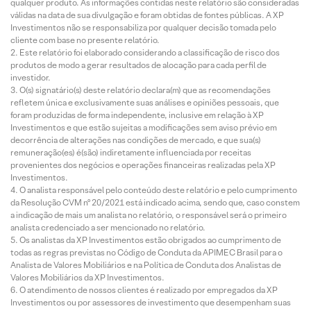
qualquer produto. As informações contidas neste relatório são consideradas
válidas na data de sua divulgação e foram obtidas de fontes públicas. A XP
Investimentos não se responsabiliza por qualquer decisão tomada pelo
cliente com base no presente relatório.
Este relatório foi elaborado considerando a classificação de risco dos
produtos de modo a gerar resultados de alocação para cada perfil de
investidor.
O(s) signatário(s) deste relatório declara(m) que as recomendações
refletem única e exclusivamente suas análises e opiniões pessoais, que
foram produzidas de forma independente, inclusive em relação à XP
Investimentos e que estão sujeitas a modificações sem aviso prévio em
decorrência de alterações nas condições de mercado, e que sua(s)
remuneração(es) é(são) indiretamente influenciada por receitas
provenientes dos negócios e operações financeiras realizadas pela XP
Investimentos.
O analista responsável pelo conteúdo deste relatório e pelo cumprimento
da Resolução CVM nº 20/2021 está indicado acima, sendo que, caso constem
a indicação de mais um analista no relatório, o responsável será o primeiro
analista credenciado a ser mencionado no relatório.
Os analistas da XP Investimentos estão obrigados ao cumprimento de
todas as regras previstas no Código de Conduta da APIMEC Brasil para o
Analista de Valores Mobiliários e na Política de Conduta dos Analistas de
Valores Mobiliários da XP Investimentos.
O atendimento de nossos clientes é realizado por empregados da XP
Investimentos ou por assessores de investimento que desempenham suas