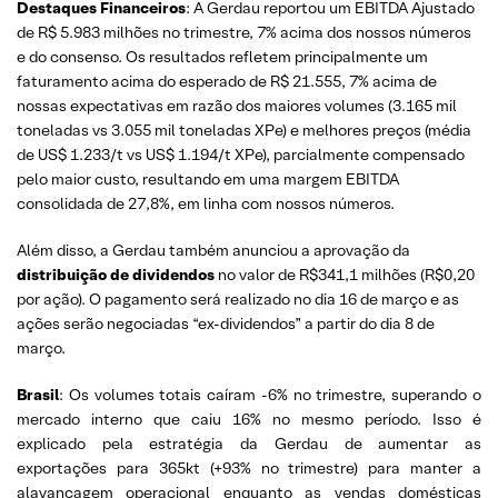
Destaques Financeiros
: A Gerdau reportou um EBITDA Ajustado
de R$ 5.983 milhões no trimestre, 7% acima dos nossos números
e do consenso. Os resultados refletem principalmente um
faturamento acima do esperado de R$ 21.555, 7% acima de
nossas expectativas em razão dos maiores volumes (3.165 mil
toneladas vs 3.055 mil toneladas XPe) e melhores preços (média
de US$ 1.233/t vs US$ 1.194/t XPe), parcialmente compensado
pelo maior custo, resultando em uma margem EBITDA
consolidada de 27,8%, em linha com nossos números.
Além disso, a Gerdau também anunciou a aprovação da
distribuição de dividendos
no valor de R$341,1 milhões (R$0,20
por ação). O pagamento será realizado no dia 16 de março e as
ações serão negociadas “ex-dividendos” a partir do dia 8 de
março.
Brasil
: Os volumes totais caíram -6% no trimestre, superando o
mercado interno que caiu 16% no mesmo período. Isso é
explicado pela estratégia da Gerdau de aumentar as
exportações para 365kt (+93% no trimestre) para manter a
alavancagem operacional enquanto as vendas domésticas