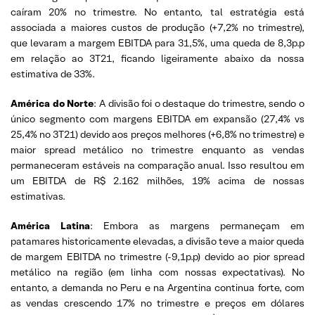
caíram 20% no trimestre. No entanto, tal estratégia está
associada a maiores custos de produção (+7,2% no trimestre),
que levaram a margem EBITDA para 31,5%, uma queda de 8,3p.p
em relação ao 3T21, ficando ligeiramente abaixo da nossa
estimativa de 33%.
América do Norte
: A divisão foi o destaque do trimestre, sendo o
único segmento com margens EBITDA em expansão (27,4% vs
25,4% no 3T21) devido aos preços melhores (+6,8% no trimestre) e
maior spread metálico no trimestre enquanto as vendas
permaneceram estáveis na comparação anual. Isso resultou em
um EBITDA de R$ 2.162 milhões, 19% acima de nossas
estimativas.
América Latina
: Embora as margens permaneçam em
patamares historicamente elevadas, a divisão teve a maior queda
de margem EBITDA no trimestre (-9,1p.p) devido ao pior spread
metálico na região (em linha com nossas expectativas). No
entanto, a demanda no Peru e na Argentina continua forte, com
as vendas crescendo 17% no trimestre e preços em dólares