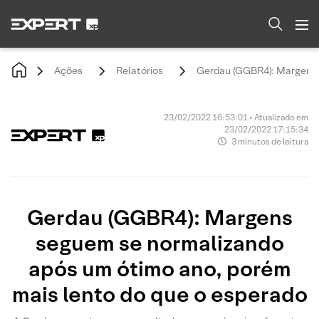
Ações
Relatórios
Gerdau (GGBR4): Margens 
23/02/2022 16:53:01 • Atualizado em
23/02/2022 17:15:34
3 minutos de leitura
Gerdau (GGBR4): Margens
seguem se normalizando
após um ótimo ano, porém
mais lento do que o esperado