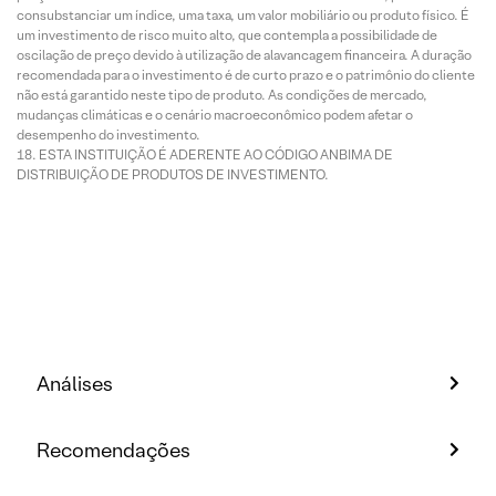
consubstanciar um índice, uma taxa, um valor mobiliário ou produto físico. É
um investimento de risco muito alto, que contempla a possibilidade de
oscilação de preço devido à utilização de alavancagem financeira. A duração
recomendada para o investimento é de curto prazo e o patrimônio do cliente
não está garantido neste tipo de produto. As condições de mercado,
mudanças climáticas e o cenário macroeconômico podem afetar o
desempenho do investimento.
ESTA INSTITUIÇÃO É ADERENTE AO CÓDIGO ANBIMA DE
DISTRIBUIÇÃO DE PRODUTOS DE INVESTIMENTO.
Análises
Recomendações