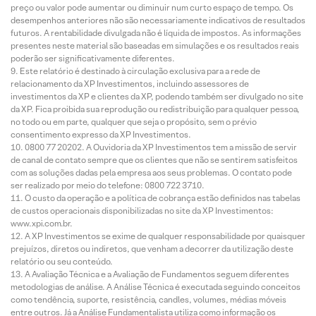
preço ou valor pode aumentar ou diminuir num curto espaço de tempo. Os
desempenhos anteriores não são necessariamente indicativos de resultados
futuros. A rentabilidade divulgada não é líquida de impostos. As informações
presentes neste material são baseadas em simulações e os resultados reais
poderão ser significativamente diferentes.
Este relatório é destinado à circulação exclusiva para a rede de
relacionamento da XP Investimentos, incluindo assessores de
investimentos da XP e clientes da XP, podendo também ser divulgado no site
da XP. Fica proibida sua reprodução ou redistribuição para qualquer pessoa,
no todo ou em parte, qualquer que seja o propósito, sem o prévio
consentimento expresso da XP Investimentos.
0800 77 20202. A Ouvidoria da XP Investimentos tem a missão de servir
de canal de contato sempre que os clientes que não se sentirem satisfeitos
com as soluções dadas pela empresa aos seus problemas. O contato pode
ser realizado por meio do telefone: 0800 722 3710.
O custo da operação e a política de cobrança estão definidos nas tabelas
de custos operacionais disponibilizadas no site da XP Investimentos:
www.xpi.com.br.
A XP Investimentos se exime de qualquer responsabilidade por quaisquer
prejuízos, diretos ou indiretos, que venham a decorrer da utilização deste
relatório ou seu conteúdo.
A Avaliação Técnica e a Avaliação de Fundamentos seguem diferentes
metodologias de análise. A Análise Técnica é executada seguindo conceitos
como tendência, suporte, resistência, candles, volumes, médias móveis
entre outros. Já a Análise Fundamentalista utiliza como informação os