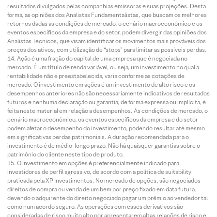
resultados divulgados pelas companhias emissoras e suas projeções. Desta
forma, as opiniões dos Analistas Fundamentalistas, que buscam os melhores
retornos dadas as condições de mercado, o cenário macroeconômico e os
eventos específicos da empresa e do setor, podem divergir das opiniões dos
Analistas Técnicos, que visam identificar os movimentos mais prováveis dos
preços dos ativos, com utilização de “stops” para limitar as possíveis perdas.
Ação é uma fração do capital de uma empresa que é negociada no
mercado. É um título de renda variável, ou seja, um investimento no qual a
rentabilidade não é preestabelecida, varia conforme as cotações de
mercado. O investimento em ações é um investimento de alto risco e os
desempenhos anteriores não são necessariamente indicativos de resultados
futuros e nenhuma declaração ou garantia, de forma expressa ou implícita, é
feita neste material em relação a desempenhos. As condições de mercado, o
cenário macroeconômico, os eventos específicos da empresa e do setor
podem afetar o desempenho do investimento, podendo resultar até mesmo
em significativas perdas patrimoniais. A duração recomendada para o
investimento é de médio-longo prazo. Não há quaisquer garantias sobre o
patrimônio do cliente neste tipo de produto.
O investimento em opções é preferencialmente indicado para
investidores de perfil agressivo, de acordo com a política de suitability
praticada pela XP Investimentos. No mercado de opções, são negociados
direitos de compra ou venda de um bem por preço fixado em data futura,
devendo o adquirente do direito negociado pagar um prêmio ao vendedor tal
como num acordo seguro. As operações com esses derivativos são
consideradas de risco muito alto por apresentarem altas relações de risco e