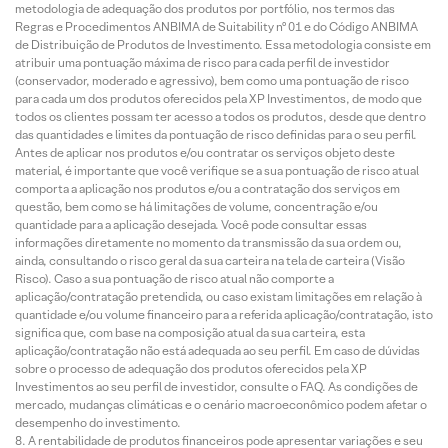
metodologia de adequação dos produtos por portfólio, nos termos das
Regras e Procedimentos ANBIMA de Suitability nº 01 e do Código ANBIMA
de Distribuição de Produtos de Investimento. Essa metodologia consiste em
atribuir uma pontuação máxima de risco para cada perfil de investidor
(conservador, moderado e agressivo), bem como uma pontuação de risco
para cada um dos produtos oferecidos pela XP Investimentos, de modo que
todos os clientes possam ter acesso a todos os produtos, desde que dentro
das quantidades e limites da pontuação de risco definidas para o seu perfil.
Antes de aplicar nos produtos e/ou contratar os serviços objeto deste
material, é importante que você verifique se a sua pontuação de risco atual
comporta a aplicação nos produtos e/ou a contratação dos serviços em
questão, bem como se há limitações de volume, concentração e/ou
quantidade para a aplicação desejada. Você pode consultar essas
informações diretamente no momento da transmissão da sua ordem ou,
ainda, consultando o risco geral da sua carteira na tela de carteira (Visão
Risco). Caso a sua pontuação de risco atual não comporte a
aplicação/contratação pretendida, ou caso existam limitações em relação à
quantidade e/ou volume financeiro para a referida aplicação/contratação, isto
significa que, com base na composição atual da sua carteira, esta
aplicação/contratação não está adequada ao seu perfil. Em caso de dúvidas
sobre o processo de adequação dos produtos oferecidos pela XP
Investimentos ao seu perfil de investidor, consulte o FAQ. As condições de
mercado, mudanças climáticas e o cenário macroeconômico podem afetar o
desempenho do investimento.
A rentabilidade de produtos financeiros pode apresentar variações e seu