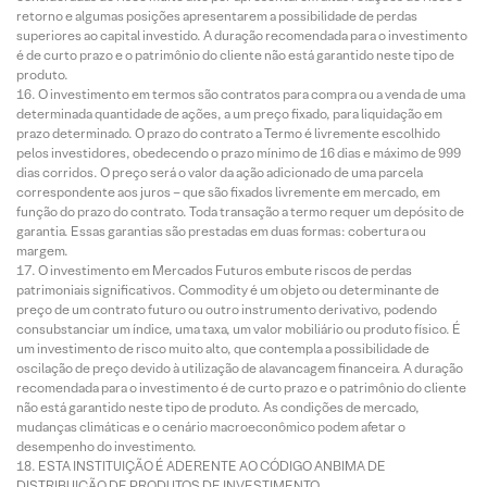
retorno e algumas posições apresentarem a possibilidade de perdas
superiores ao capital investido. A duração recomendada para o investimento
é de curto prazo e o patrimônio do cliente não está garantido neste tipo de
produto.
O investimento em termos são contratos para compra ou a venda de uma
determinada quantidade de ações, a um preço fixado, para liquidação em
prazo determinado. O prazo do contrato a Termo é livremente escolhido
pelos investidores, obedecendo o prazo mínimo de 16 dias e máximo de 999
dias corridos. O preço será o valor da ação adicionado de uma parcela
correspondente aos juros – que são fixados livremente em mercado, em
função do prazo do contrato. Toda transação a termo requer um depósito de
garantia. Essas garantias são prestadas em duas formas: cobertura ou
margem.
O investimento em Mercados Futuros embute riscos de perdas
patrimoniais significativos. Commodity é um objeto ou determinante de
preço de um contrato futuro ou outro instrumento derivativo, podendo
consubstanciar um índice, uma taxa, um valor mobiliário ou produto físico. É
um investimento de risco muito alto, que contempla a possibilidade de
oscilação de preço devido à utilização de alavancagem financeira. A duração
recomendada para o investimento é de curto prazo e o patrimônio do cliente
não está garantido neste tipo de produto. As condições de mercado,
mudanças climáticas e o cenário macroeconômico podem afetar o
desempenho do investimento.
ESTA INSTITUIÇÃO É ADERENTE AO CÓDIGO ANBIMA DE
DISTRIBUIÇÃO DE PRODUTOS DE INVESTIMENTO.