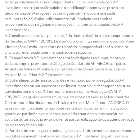
foram produzidas de forma independente, inclusive em relação à XP
Investimentos e que estão sujeitas a modificações sem aviso prévio em
decorrência de alterações nas condições de mercado, e que sua(s)
remuneração(es) é(são) indiretamente influenciada por receitas
provenientes dos negócios e operações financeiras realizadas pela XP
Investimentos.
O analista responsável pelo conteúdo deste relatório e pelo cumprimento
da Resolução CVM nº 20/2021 está indicado acima, sendo que, caso constem
a indicação de mais um analista no relatório, o responsável será o primeiro
analista credenciado a ser mencionado no relatório.
Os analistas da XP Investimentos estão obrigados ao cumprimento de
todas as regras previstas no Código de Conduta da APIMEC Brasil para o
Analista de Valores Mobiliários e na Política de Conduta dos Analistas de
Valores Mobiliários da XP Investimentos.
O atendimento de nossos clientes é realizado por empregados da XP
Investimentos ou por assessores de investimento que desempenham suas
atividades por meio da XP, em conformidade com a Resolução CVM nº
178/2023, os quais encontram-se registrados na Associação Nacional das
Corretoras e Distribuidoras de Títulos e Valores Mobiliários – ANCORD. O
assessor de investimento não pode realizar consultoria, administração ou
gestão de patrimônio de clientes, devendo atuar como intermediário e
solicitar autorização prévia do cliente para a realização de qualquer operação
no mercado de capitais.
Para fins de verificação da adequação do perfil do investidor aos serviços e
produtos de investimento oferecidos pela XP Investimentos, utilizamos a