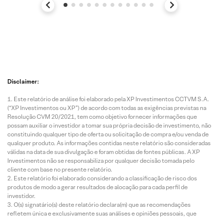
Disclaimer:
Este relatório de análise foi elaborado pela XP Investimentos CCTVM S.A.
(“XP Investimentos ou XP”) de acordo com todas as exigências previstas na
Resolução CVM 20/2021, tem como objetivo fornecer informações que
possam auxiliar o investidor a tomar sua própria decisão de investimento, não
constituindo qualquer tipo de oferta ou solicitação de compra e/ou venda de
qualquer produto. As informações contidas neste relatório são consideradas
válidas na data de sua divulgação e foram obtidas de fontes públicas. A XP
Investimentos não se responsabiliza por qualquer decisão tomada pelo
cliente com base no presente relatório.
Este relatório foi elaborado considerando a classificação de risco dos
produtos de modo a gerar resultados de alocação para cada perfil de
investidor.
O(s) signatário(s) deste relatório declara(m) que as recomendações
refletem única e exclusivamente suas análises e opiniões pessoais, que