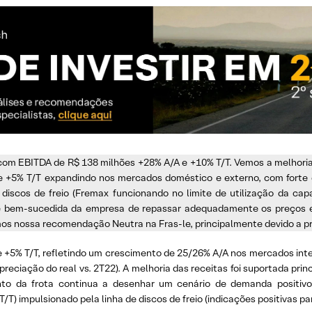
 com EBITDA de R$ 138 milhões +28% A/A e +10% T/T. Vemos a melhoria 
e +5% T/T expandindo nos mercados doméstico e externo, com fort
 discos de freio (Fremax funcionando no limite de utilização da ca
de bem-sucedida da empresa de repassar adequadamente os preços 
mos nossa recomendação Neutra na Fras-le, principalmente devido a pr
e +5% T/T, refletindo um crescimento de 25/26% A/A nos mercados in
eciação do real vs. 2T22). A melhoria das receitas foi suportada pr
nto da frota continua a desenhar um cenário de demanda positiv
T) impulsionado pela linha de discos de freio (indicações positivas pa