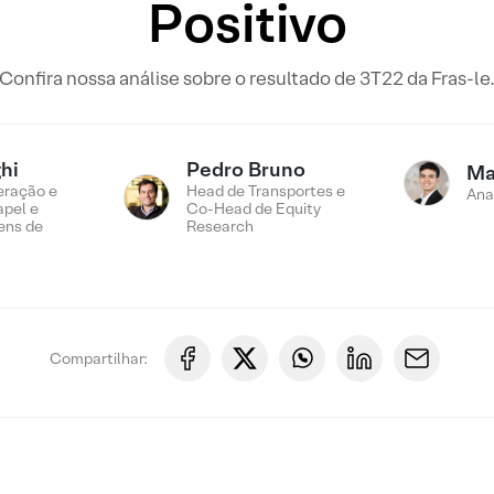
Positivo
Confira nossa análise sobre o resultado de 3T22 da Fras-le
hi
Pedro Bruno
Ma
eração e
Head de Transportes e
Ana
apel e
Co-Head de Equity
ens de
Research
Compartilhar: