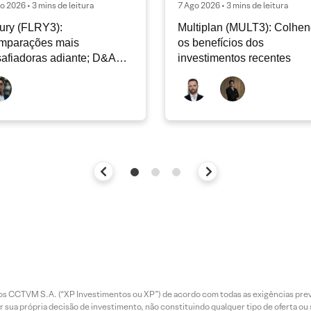
o 2026 • 3 mins de leitura
7 Ago 2026 • 3 mins de leitura
ury (FLRY3):
Multiplan (MULT3): Colhe
mparações mais
os benefícios dos
afiadoras adiante; D&A
investimentos recentes
e permanecer nos níveis
ais
entos CCTVM S.A. (“XP Investimentos ou XP”) de acordo com todas as exigências p
r sua própria decisão de investimento, não constituindo qualquer tipo de oferta ou