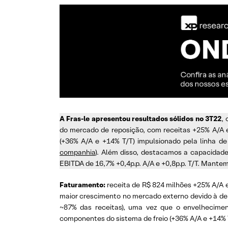
A Fras-le apresentou resultados sólidos no 3T22
,
do mercado de reposição, com receitas +25% A/A 
(+36% A/A e +14% T/T) impulsionado pela linha de
companhia
). Além disso, destacamos a capacida
EBITDA de 16,7% +0,4p.p. A/A e +0,8p.p. T/T. Mante
Faturamento:
receita de R$ 824 milhões +25% A/A 
maior crescimento no mercado externo devido à depr
~87% das receitas), uma vez que o envelhecime
componentes do sistema de freio (+36% A/A e +14% T/