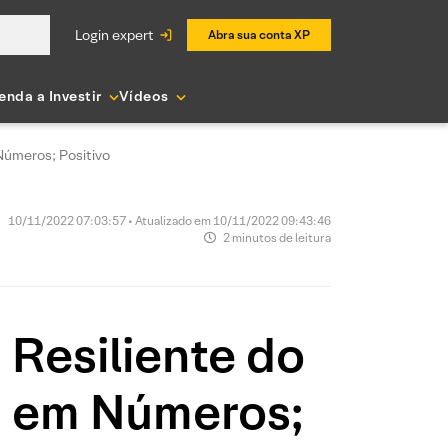
login expert
Abra sua conta XP
enda a Investir
Vídeos
Números; Positivo
10/11/2022 07:03:57 • Atualizado em 10/11/2022 09:43:46
2 minutos de leitura
Resiliente do
 em Números;