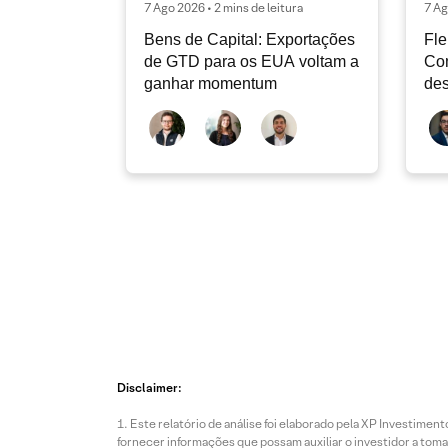
7 Ago 2026 • 2 mins de leitura
7 Ag
Bens de Capital: Exportações
Fle
de GTD para os EUA voltam a
Co
ganhar momentum
des
dev
atu
Disclaimer:
Este relatório de análise foi elaborado pela XP Investim
fornecer informações que possam auxiliar o investidor a toma