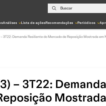
Buscar
os
Análises
Lista de ações
Recomendações
Periódicos
Apr
) - 3T22: Demanda Resiliente do Mercado de Reposição Mostrada em 
S3) – 3T22: Demanda 
Reposição Mostrada