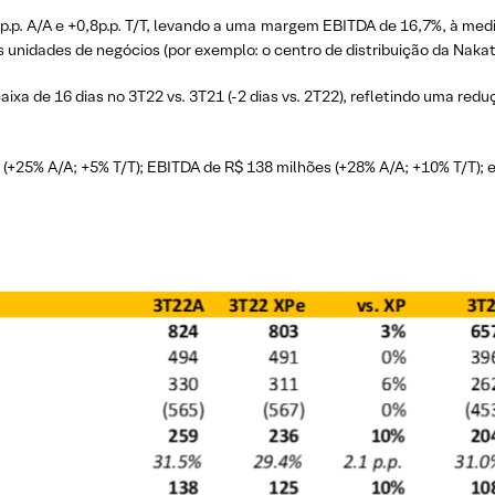
.p. A/A e +0,8p.p. T/T, levando a uma margem EBITDA de 16,7%, à med
 unidades de negócios (por exemplo: o centro de distribuição da Nakat
ixa de 16 dias no 3T22 vs. 3T21 (-2 dias vs. 2T22), refletindo uma red
 (+25% A/A; +5% T/T); EBITDA de R$ 138 milhões (+28% A/A; +10% T/T); e