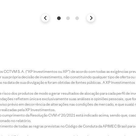
entos CCTVM S.A. (“XP Investimentos ou XP”) de acordo com todas as exigências p
r sua própria decisão de investimento, não constituindo qualquer tipo de oferta ou
s na data de sua divulgação e foram obtidas de fontes públicas. A XP Investimentos
e risco dos produtos de modo a gerar resultados de alocação para cada perfil de inv
mendações refletem única e exclusivamente suas análises e opiniões pessoais, que 
aviso prévio em decorrência de alterações nas condições de mercado, e que sua(s)
realizadas pela XP Investimentos.
lo cumprimento da Resolução CVM nº 20/2021 está indicado acima, sendo que, caso 
onado no relatório.
imento de todas as regras previstas no Código de Conduta da APIMEC Brasil para o 