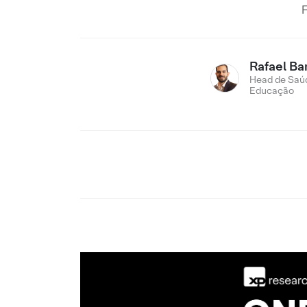
F
Rafael Ba
Head de Saú
Educação