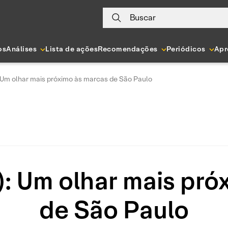
Buscar
os
Análises
Lista de ações
Recomendações
Periódicos
Apr
: Um olhar mais próximo às marcas de São Paulo
): Um olhar mais pró
de São Paulo