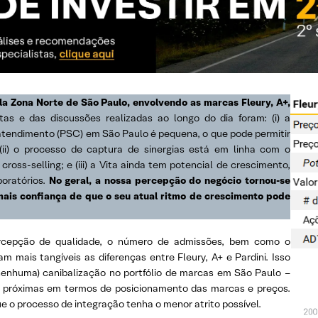
la Zona Norte de São Paulo, envolvendo as marcas Fleury, A+,
tas e das discussões realizadas ao longo do dia foram: (i) a
atendimento (PSC) em São Paulo é pequena, o que pode permitir
ii) o processo de captura de sinergias está em linha com o
ross-selling; e (iii) a Vita ainda tem potencial de crescimento,
boratórios.
No geral, a nossa percepção do negócio tornou-se
mais confiança de que o seu atual ritmo de crescimento pode
cepção de qualidade, o número de admissões, bem como o
mais tangíveis as diferenças entre Fleury, A+ e Pardini. Isso
nenhuma) canibalização no portfólio de marcas em São Paulo –
s próximas em termos de posicionamento das marcas e preços.
e o processo de integração tenha o menor atrito possível.