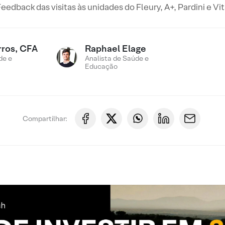
eedback das visitas às unidades do Fleury, A+, Pardini e Vi
rros, CFA
Raphael Elage
de e
Analista de Saúde e
Educação
Compartilhar: