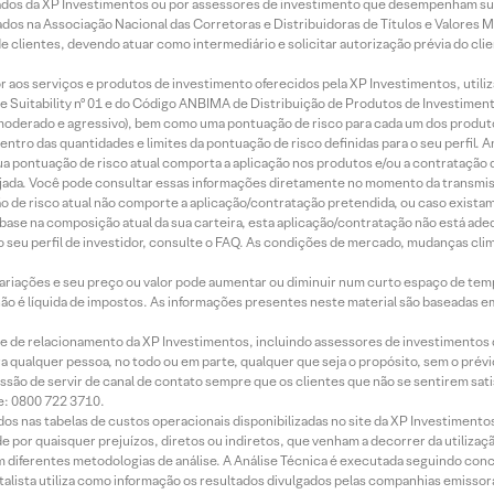
ados da XP Investimentos ou por assessores de investimento que desempenham sua
os na Associação Nacional das Corretoras e Distribuidoras de Títulos e Valores 
de clientes, devendo atuar como intermediário e solicitar autorização prévia do cl
idor aos serviços e produtos de investimento oferecidos pela XP Investimentos, uti
 Suitability nº 01 e do Código ANBIMA de Distribuição de Produtos de Investimen
r, moderado e agressivo), bem como uma pontuação de risco para cada um dos produ
ntro das quantidades e limites da pontuação de risco definidas para o seu perfil. A
 sua pontuação de risco atual comporta a aplicação nos produtos e/ou a contratação
jada. Você pode consultar essas informações diretamente no momento da transmissã
ação de risco atual não comporte a aplicação/contratação pretendida, ou caso exista
m base na composição atual da sua carteira, esta aplicação/contratação não está ad
 seu perfil de investidor, consulte o FAQ. As condições de mercado, mudanças cl
 variações e seu preço ou valor pode aumentar ou diminuir num curto espaço de t
 não é líquida de impostos. As informações presentes neste material são baseadas e
rede de relacionamento da XP Investimentos, incluindo assessores de investimentos
ara qualquer pessoa, no todo ou em parte, qualquer que seja o propósito, sem o pr
ssão de servir de canal de contato sempre que os clientes que não se sentirem sat
e: 0800 722 3710.
dos nas tabelas de custos operacionais disponibilizadas no site da XP Investimento
 por quaisquer prejuízos, diretos ou indiretos, que venham a decorrer da utilizaç
 diferentes metodologias de análise. A Análise Técnica é executada seguindo conc
alista utiliza como informação os resultados divulgados pelas companhias emissora