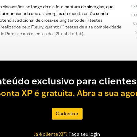
iscussões ao longo do dia foi a captura de sinergias, que
 foi mencionado que as sinergias de receita estão sendo
encial adicional de cross-selling tanto de (i) testes
realizados pelo Fleury, quanto (ii) testes de alta complexidade
 Pardini e aos clientes do L2L (lab-to-lab).
teúdo exclusivo para clientes
conta XP é gratuita. Abra a sua ago
Cadastrar
Já é cliente XP?
Faça seu login