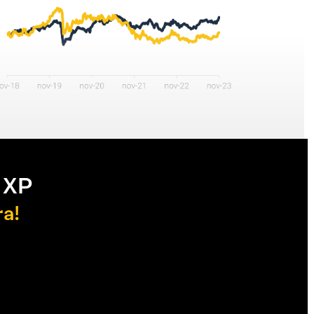
 XP
ra!