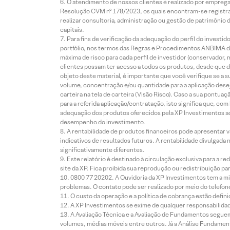
O atendimento de nossos clientes é realizado por empreg
Resolução CVM nº 178/2023, os quais encontram-se registrad
realizar consultoria, administração ou gestão de patrimônio 
capitais.
Para fins de verificação da adequação do perfil do invest
portfólio, nos termos das Regras e Procedimentos ANBIMA de
máxima de risco para cada perfil de investidor (conservado
clientes possam ter acesso a todos os produtos, desde que de
objeto deste material, é importante que você verifique se a
volume, concentração e/ou quantidade para a aplicação dese
carteira na tela de carteira (Visão Risco). Caso a sua pontu
para a referida aplicação/contratação, isto significa que, co
adequação dos produtos oferecidos pela XP Investimentos ao
desempenho do investimento.
A rentabilidade de produtos financeiros pode apresentar
indicativos de resultados futuros. A rentabilidade divulgada
significativamente diferentes.
Este relatório é destinado à circulação exclusiva para a 
site da XP. Fica proibida sua reprodução ou redistribuição p
0800 77 20202. A Ouvidoria da XP Investimentos tem a mi
problemas. O contato pode ser realizado por meio do telefon
O custo da operação e a política de cobrança estão defini
A XP Investimentos se exime de qualquer responsabilidade
A Avaliação Técnica e a Avaliação de Fundamentos seguem
volumes, médias móveis entre outros. Já a Análise Fundament