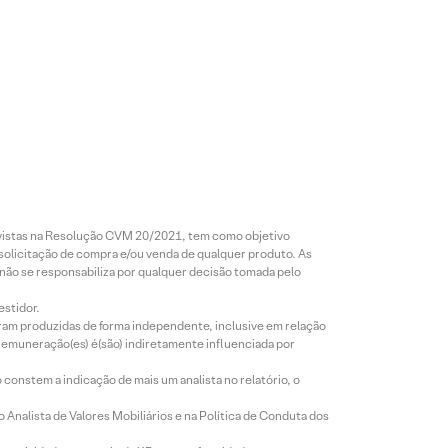
revistas na Resolução CVM 20/2021, tem como objetivo
 solicitação de compra e/ou venda de qualquer produto. As
 não se responsabiliza por qualquer decisão tomada pelo
estidor.
foram produzidas de forma independente, inclusive em relação
 remuneração(es) é(são) indiretamente influenciada por
constem a indicação de mais um analista no relatório, o
Analista de Valores Mobiliários e na Política de Conduta dos