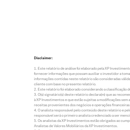
Disclaimer:
Este relatório de análise foi elaborado pela XP Investim
fornecer informações que possam auxiliar o investidor a toma
informações contidas neste relatório são consideradas válida
cliente com base no presente relatório.
Este relatório foi elaborado considerando a classificação d
O(s) signatário(s) deste relatório declara(m) que as reco
à XP Investimentos e que estão sujeitas a modificações sem 
receitas provenientes dos negócios e operações financeiras 
O analista responsável pelo conteúdo deste relatório e pe
responsável será o primeiro analista credenciado a ser menci
Os analistas da XP Investimentos estão obrigados ao cumpr
Analistas de Valores Mobiliários da XP Investimentos.