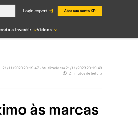
login expert
Abra sua conta XP
enda a Investir
Vídeos
21/11/2023 20:19:47 • Atualizado em 21/11/2023 20:19:49
2 minutos de leitura
ximo às marcas