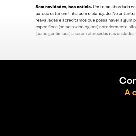
Sem novidades, boa notícia.
Um tema abordado nas d
parece estar em linha com o planejado. No entanto,
reavaliadas e acreditamos que possa haver algum pot
específicos (como toxicológicos) anteriormente não 
(como genômicos) a serem oferecidos nas unidades do
Con
A 