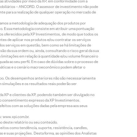
s atividades por meio da XP, em conformidade com a
Mobiliários – ANCORD. O assessor de investimento não pode
iente para a realização de qualquer operação no mercado de
lizamos a metodologia de adequação dos produtos por
to. Essa metodologia consiste em atribuir uma pontuação
tos oferecidos pela XP Investimentos, de modo que todos os
ntes de aplicar nos produtos e/ou contratar os serviços
 dos serviços em questão, bem como se há limitações de
o da sua ordem ou, ainda, consultando o risco geral da sua
m limitações em relação à quantidade e/ou volume financeiro
equada ao seu perfil. Em caso de dúvidas sobre o processo de
imáticas e o cenário macroeconômico podem afetar o
empo. Os desempenhos anteriores não são necessariamente
m simulações e os resultados reais poderão ser
 da XP e clientes da XP, podendo também ser divulgado no
évio consentimento expresso da XP Investimentos.
isfeitos com as soluções dadas pela empresa aos seus
s: www.xpi.com.br.
ão deste relatório ou seu conteúdo.
eitos como tendência, suporte, resistência, candles,
s e suas projeções. Desta forma, as opiniões dos Analistas