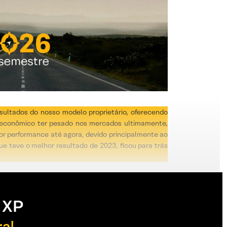
sultados do nosso modelo proprietário, oferecendo
oeconômico ter pesado nos mercados ultimamente,
or performance até agora, devido principalmente ao
que teve o melhor resultado de 2023, ficou para trás
 XP
ra!