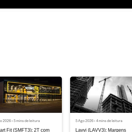
o 2026 • 5 mins de leitura
5 Ago 2026 • 4 mins de leitura
rt Fit (SMFT3): 2T com
Lavvi (LAVV3): Margens