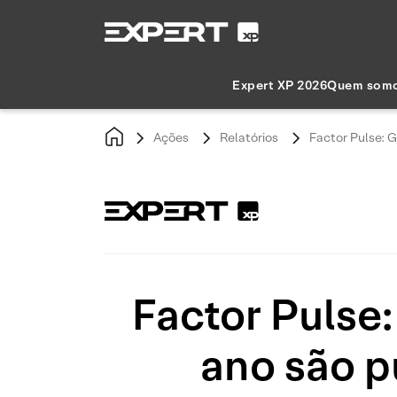
Expert XP 2026
Quem som
Ações
Relatórios
Factor Pulse: 
Factor Pulse
ano são p