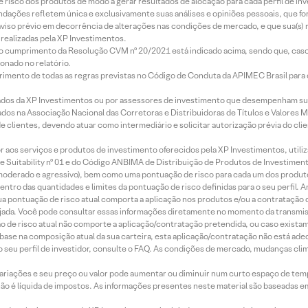
e risco dos produtos de modo a gerar resultados de alocação para cada perfil de inv
mendações refletem única e exclusivamente suas análises e opiniões pessoais, que 
aviso prévio em decorrência de alterações nas condições de mercado, e que sua(s)
realizadas pela XP Investimentos.
lo cumprimento da Resolução CVM nº 20/2021 está indicado acima, sendo que, caso 
onado no relatório.
imento de todas as regras previstas no Código de Conduta da APIMEC Brasil para o 
ados da XP Investimentos ou por assessores de investimento que desempenham sua
os na Associação Nacional das Corretoras e Distribuidoras de Títulos e Valores 
de clientes, devendo atuar como intermediário e solicitar autorização prévia do cl
idor aos serviços e produtos de investimento oferecidos pela XP Investimentos, uti
 Suitability nº 01 e do Código ANBIMA de Distribuição de Produtos de Investimen
r, moderado e agressivo), bem como uma pontuação de risco para cada um dos produ
ntro das quantidades e limites da pontuação de risco definidas para o seu perfil. A
 sua pontuação de risco atual comporta a aplicação nos produtos e/ou a contratação
jada. Você pode consultar essas informações diretamente no momento da transmissã
ação de risco atual não comporte a aplicação/contratação pretendida, ou caso exista
m base na composição atual da sua carteira, esta aplicação/contratação não está ad
 seu perfil de investidor, consulte o FAQ. As condições de mercado, mudanças cl
 variações e seu preço ou valor pode aumentar ou diminuir num curto espaço de t
 não é líquida de impostos. As informações presentes neste material são baseadas e