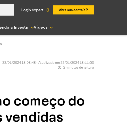
login expert
Abra sua conta XP
enda a Investir
Vídeos
as
22/01/2024 18:08:48 • Atualizado em 22/01/2024 18:11:53
2 minutos de leitura
 no começo do
s vendidas