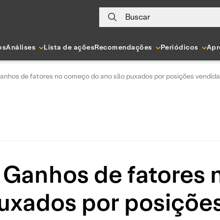
Buscar
os
Análises
Lista de ações
Recomendações
Periódicos
Apr
Ganhos de fatores no começo do ano são puxados por posições vendid
: Ganhos de fatores
uxados por posiçõe