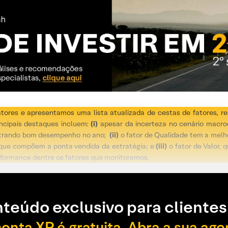
atores e apresentamos uma lista atualizada de cestas de fatores, re
ncipais destaques incluem:
(i)
apesar da incerteza no cenário macr
rando bom desempenho no ano;
(ii)
o fator de Qualidade tem a melh
 que compõem a ponta vendida da estratégia; e
(iii)
o fator de Valor, 
erformance dentre os fatores que monitoramos.
teúdo exclusivo para clientes
conta XP é gratuita. Abra a sua ago