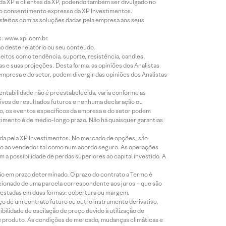
 da XP e clientes da XP, podendo também ser divulgado no
évio consentimento expresso da XP Investimentos.
isfeitos com as soluções dadas pela empresa aos seus
s: www.xpi.com.br.
ão deste relatório ou seu conteúdo.
eitos como tendência, suporte, resistência, candles,
s e suas projeções. Desta forma, as opiniões dos Analistas
presa e do setor, podem divergir das opiniões dos Analistas
entabilidade não é preestabelecida, varia conforme as
ivos de resultados futuros e nenhuma declaração ou
co, os eventos específicos da empresa e do setor podem
timento é de médio-longo prazo. Não há quaisquer garantias
icada pela XP Investimentos. No mercado de opções, são
mio ao vendedor tal como num acordo seguro. As operações
a possibilidade de perdas superiores ao capital investido. A
ão em prazo determinado. O prazo do contrato a Termo é
icionado de uma parcela correspondente aos juros – que são
prestadas em duas formas: cobertura ou margem.
o de um contrato futuro ou outro instrumento derivativo,
bilidade de oscilação de preço devido à utilização de
de produto. As condições de mercado, mudanças climáticas e