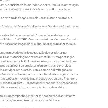
estidor.
foram produzidas de forma independente, inclusive em relação
 remuneração(es) é(são) indiretamente influenciada por
constem a indicação de mais um analista no relatório, o
Analista de Valores Mobiliários e na Política de Conduta dos
s atividades por meio da XP, em conformidade com a
Mobiliários – ANCORD. O assessor de investimento não pode
iente para a realização de qualquer operação no mercado de
lizamos a metodologia de adequação dos produtos por
to. Essa metodologia consiste em atribuir uma pontuação
tos oferecidos pela XP Investimentos, de modo que todos os
ntes de aplicar nos produtos e/ou contratar os serviços
 dos serviços em questão, bem como se há limitações de
o da sua ordem ou, ainda, consultando o risco geral da sua
m limitações em relação à quantidade e/ou volume financeiro
equada ao seu perfil. Em caso de dúvidas sobre o processo de
imáticas e o cenário macroeconômico podem afetar o
empo. Os desempenhos anteriores não são necessariamente
m simulações e os resultados reais poderão ser