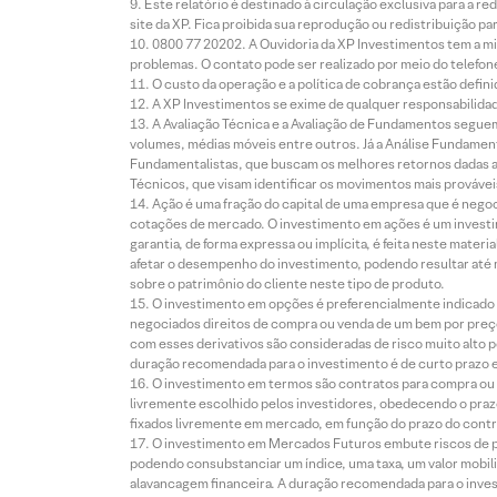
Este relatório é destinado à circulação exclusiva para a 
site da XP. Fica proibida sua reprodução ou redistribuição p
0800 77 20202. A Ouvidoria da XP Investimentos tem a mi
problemas. O contato pode ser realizado por meio do telefon
O custo da operação e a política de cobrança estão defini
A XP Investimentos se exime de qualquer responsabilidade
A Avaliação Técnica e a Avaliação de Fundamentos seguem
volumes, médias móveis entre outros. Já a Análise Fundament
Fundamentalistas, que buscam os melhores retornos dadas as
Técnicos, que visam identificar os movimentos mais prováveis 
Ação é uma fração do capital de uma empresa que é negoci
cotações de mercado. O investimento em ações é um investi
garantia, de forma expressa ou implícita, é feita neste ma
afetar o desempenho do investimento, podendo resultar até 
sobre o patrimônio do cliente neste tipo de produto.
O investimento em opções é preferencialmente indicado pa
negociados direitos de compra ou venda de um bem por preço
com esses derivativos são consideradas de risco muito alto p
duração recomendada para o investimento é de curto prazo e 
O investimento em termos são contratos para compra ou a
livremente escolhido pelos investidores, obedecendo o prazo
fixados livremente em mercado, em função do prazo do contr
O investimento em Mercados Futuros embute riscos de pe
podendo consubstanciar um índice, uma taxa, um valor mobiliá
alavancagem financeira. A duração recomendada para o invest