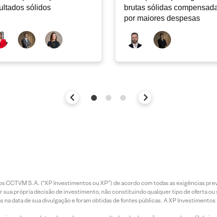
ultados sólidos
brutas sólidas compensad
por maiores despesas
entos CCTVM S.A. (“XP Investimentos ou XP”) de acordo com todas as exigências p
r sua própria decisão de investimento, não constituindo qualquer tipo de oferta ou
s na data de sua divulgação e foram obtidas de fontes públicas. A XP Investimentos