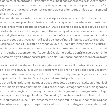
rede de relacionamento da XP Investimentos, incluindo assessores de investimentos
ara qualquer pessoa, no todo ou em parte, qualquer que seja o propósito, sem o pr
ssão de servir de canal de contato sempre que os clientes que não se sentirem sat
e: 0800 722 3710.
dos nas tabelas de custos operacionais disponibilizadas no site da XP Investimento
 por quaisquer prejuízos, diretos ou indiretos, que venham a decorrer da utilizaç
 diferentes metodologias de análise. A Análise Técnica é executada seguindo conc
alista utiliza como informação os resultados divulgados pelas companhias emissora
 condições de mercado, o cenário macroeconômico e os eventos específicos da em
dos preços dos ativos, com utilização de “stops” para limitar as possíveis perdas.
ada no mercado. É um título de renda variável, ou seja, um investimento no qual a r
mento de alto risco e os desempenhos anteriores não são necessariamente indicat
terial em relação a desempenhos. As condições de mercado, o cenário macroeconômi
mesmo em significativas perdas patrimoniais. A duração recomendada para o inves
ra investidores de perfil agressivo, de acordo com a política de suitability prat
 fixado em data futura, devendo o adquirente do direito negociado pagar um prê
or apresentarem altas relações de risco e retorno e algumas posições apresentarem 
o patrimônio do cliente não está garantido neste tipo de produto.
 venda de uma determinada quantidade de ações, a um preço fixado, para liquidaç
 mínimo de 16 dias e máximo de 999 dias corridos. O preço será o valor da ação ad
ato. Toda transação a termo requer um depósito de garantia. Essas garantias são 
rdas patrimoniais significativos. Commodity é um objeto ou determinante de preç
rio ou produto físico. É um investimento de risco muito alto, que contempla a possi
imento é de curto prazo e o patrimônio do cliente não está garantido neste tipo 