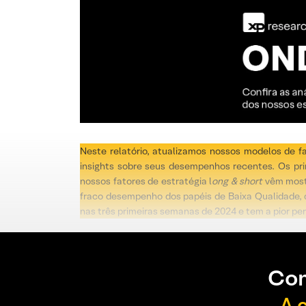
Neste relatório, atualizamos nossos modelos de f
insights sobre seus desempenhos recentes. Os pri
nossos fatores de estratégia l
ong & short
vêm most
fraco desempenho dos papéis de Baixa Qualidade,
nas três primeiras semanas de 2024 e tem a pior p
Con
A 