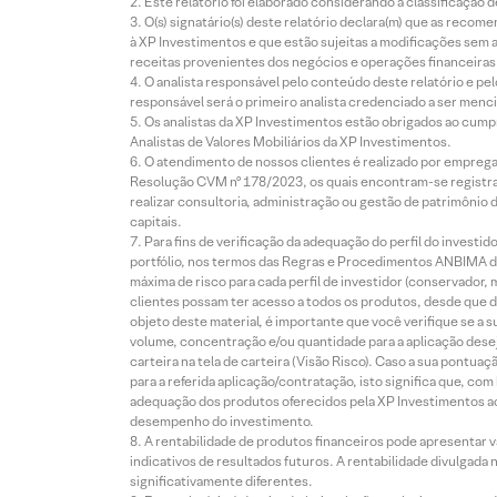
Este relatório foi elaborado considerando a classificação d
O(s) signatário(s) deste relatório declara(m) que as reco
à XP Investimentos e que estão sujeitas a modificações sem 
receitas provenientes dos negócios e operações financeiras 
O analista responsável pelo conteúdo deste relatório e pe
responsável será o primeiro analista credenciado a ser menci
Os analistas da XP Investimentos estão obrigados ao cumpr
Analistas de Valores Mobiliários da XP Investimentos.
O atendimento de nossos clientes é realizado por empreg
Resolução CVM nº 178/2023, os quais encontram-se registrad
realizar consultoria, administração ou gestão de patrimônio 
capitais.
Para fins de verificação da adequação do perfil do invest
portfólio, nos termos das Regras e Procedimentos ANBIMA de
máxima de risco para cada perfil de investidor (conservado
clientes possam ter acesso a todos os produtos, desde que de
objeto deste material, é importante que você verifique se a
volume, concentração e/ou quantidade para a aplicação dese
carteira na tela de carteira (Visão Risco). Caso a sua pontu
para a referida aplicação/contratação, isto significa que, co
adequação dos produtos oferecidos pela XP Investimentos ao
desempenho do investimento.
A rentabilidade de produtos financeiros pode apresentar
indicativos de resultados futuros. A rentabilidade divulgada
significativamente diferentes.