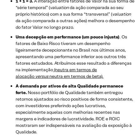
1 + 1 = 3.
A interação entre fatores de Valor na sua forma de
“série temporal” (
valuation
da ação comparada ao seu
próprio histórico) com a sua forma “transversal” (
valuation
da ação comparada a outras ações) melhora o desempenho
do fator Valor no longo prazo.
Uma decepção em performance (um pouco injusta)
. Os
fatores de Baixo Risco tiveram um desempenho
ligeiramente decepcionante no Brasil nos últimos anos,
apresentando uma performance inferior aos outros três
fatores estudados. Atribuímos esse resultado a diferenças
na implementação
(neutra em termos de
alocação
versus
neutra em termos de beta).
A demanda por ativos de alta Qualidade permanece
forte.
Nosso portfólio de Qualidade também entregou
retornos ajustados ao risco positivos de forma consistente,
com investidores preferindo ações lucrativas,
especialmente aquelas com melhorias recentes nas
margens e indicadores de lucratividade. ROE e ROIC
mostraram ser indispensáveis na avaliação da exposição à
Qualidade.