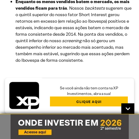
Enquanto os menos vendidos batem o mercado, os mais
vendidos ficam para trás
. Nossos
backtests
sugerem que
o quintil superior do nosso fator Short Interest gerou
retornos em excesso (em relação ao Ibovespa) positivos e
estáveis, indicando que essas ações batem o mercado de
forma consistente desde 2014. Na ponta dos vendidos, o
quintil inferior do nosso
screening
não só gerou um
desempenho inferior ao mercado mais acentuado, mas
também mais estável, sugerindo que essas ações perdem
do Ibovespa de forma consistente.
Se você ainda não tem conta na XP
Investimentos, abra a sua!
CLIQUE AQUI
16/01/2025 07:23:27 • Atualizado em