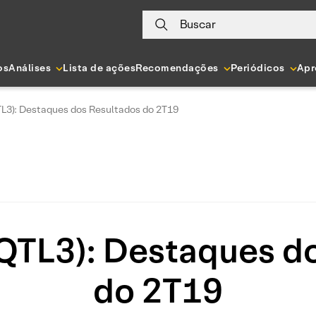
Buscar
os
Análises
Lista de ações
Recomendações
Periódicos
Apr
TL3): Destaques dos Resultados do 2T19
EQTL3): Destaques d
do 2T19