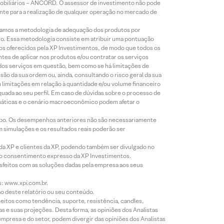
Mobiliários – ANCORD. O assessor de investimento não pode
iente para a realização de qualquer operação no mercado de
lizamos a metodologia de adequação dos produtos por
to. Essa metodologia consiste em atribuir uma pontuação
tos oferecidos pela XP Investimentos, de modo que todos os
ntes de aplicar nos produtos e/ou contratar os serviços
 dos serviços em questão, bem como se há limitações de
o da sua ordem ou, ainda, consultando o risco geral da sua
m limitações em relação à quantidade e/ou volume financeiro
equada ao seu perfil. Em caso de dúvidas sobre o processo de
imáticas e o cenário macroeconômico podem afetar o
empo. Os desempenhos anteriores não são necessariamente
m simulações e os resultados reais poderão ser
 da XP e clientes da XP, podendo também ser divulgado no
évio consentimento expresso da XP Investimentos.
isfeitos com as soluções dadas pela empresa aos seus
s: www.xpi.com.br.
ão deste relatório ou seu conteúdo.
eitos como tendência, suporte, resistência, candles,
s e suas projeções. Desta forma, as opiniões dos Analistas
presa e do setor, podem divergir das opiniões dos Analistas