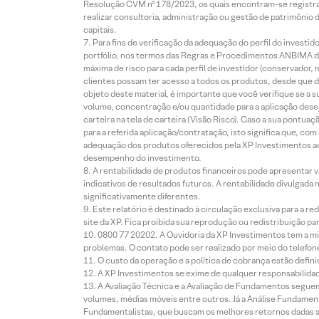
Resolução CVM nº 178/2023, os quais encontram-se registrad
realizar consultoria, administração ou gestão de patrimônio 
capitais.
Para fins de verificação da adequação do perfil do invest
portfólio, nos termos das Regras e Procedimentos ANBIMA de
máxima de risco para cada perfil de investidor (conservado
clientes possam ter acesso a todos os produtos, desde que de
objeto deste material, é importante que você verifique se a
volume, concentração e/ou quantidade para a aplicação dese
carteira na tela de carteira (Visão Risco). Caso a sua pontu
para a referida aplicação/contratação, isto significa que, co
adequação dos produtos oferecidos pela XP Investimentos ao
desempenho do investimento.
A rentabilidade de produtos financeiros pode apresentar
indicativos de resultados futuros. A rentabilidade divulgada
significativamente diferentes.
Este relatório é destinado à circulação exclusiva para a 
site da XP. Fica proibida sua reprodução ou redistribuição p
0800 77 20202. A Ouvidoria da XP Investimentos tem a mi
problemas. O contato pode ser realizado por meio do telefon
O custo da operação e a política de cobrança estão defini
A XP Investimentos se exime de qualquer responsabilidade
A Avaliação Técnica e a Avaliação de Fundamentos seguem
volumes, médias móveis entre outros. Já a Análise Fundament
Fundamentalistas, que buscam os melhores retornos dadas as