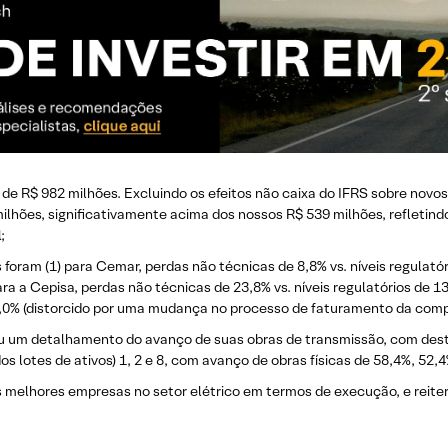
de R$ 982 milhões. Excluindo os efeitos não caixa do IFRS sobre novos
milhões, significativamente acima dos nossos R$ 539 milhões, refletin
;
foram (1) para Cemar, perdas não técnicas de 8,8% vs. níveis regulatór
para a Cepisa, perdas não técnicas de 23,8% vs. níveis regulatórios de 1
22,0% (distorcido por uma mudança no processo de faturamento da comp
um detalhamento do avanço de suas obras de transmissão, com desta
s lotes de ativos) 1, 2 e 8, com avanço de obras físicas de 58,4%, 52,
s melhores empresas no setor elétrico em termos de execução, e re