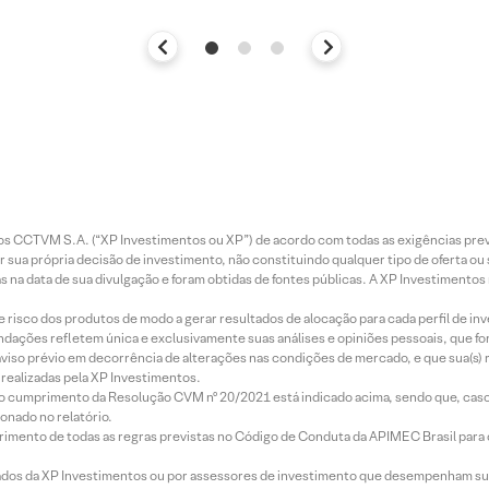
entos CCTVM S.A. (“XP Investimentos ou XP”) de acordo com todas as exigências p
r sua própria decisão de investimento, não constituindo qualquer tipo de oferta ou
s na data de sua divulgação e foram obtidas de fontes públicas. A XP Investimentos
e risco dos produtos de modo a gerar resultados de alocação para cada perfil de inv
mendações refletem única e exclusivamente suas análises e opiniões pessoais, que 
aviso prévio em decorrência de alterações nas condições de mercado, e que sua(s)
realizadas pela XP Investimentos.
lo cumprimento da Resolução CVM nº 20/2021 está indicado acima, sendo que, caso 
onado no relatório.
imento de todas as regras previstas no Código de Conduta da APIMEC Brasil para o 
ados da XP Investimentos ou por assessores de investimento que desempenham sua