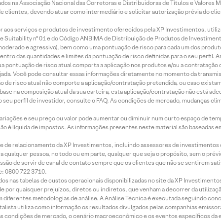
os na Associação Nacional das Corretoras e Distribuidoras de Títulos e Valores 
de clientes, devendo atuar como intermediário e solicitar autorização prévia do cl
idor aos serviços e produtos de investimento oferecidos pela XP Investimentos, uti
 Suitability nº 01 e do Código ANBIMA de Distribuição de Produtos de Investimen
r, moderado e agressivo), bem como uma pontuação de risco para cada um dos produ
ntro das quantidades e limites da pontuação de risco definidas para o seu perfil. A
 sua pontuação de risco atual comporta a aplicação nos produtos e/ou a contratação
jada. Você pode consultar essas informações diretamente no momento da transmissã
ação de risco atual não comporte a aplicação/contratação pretendida, ou caso exista
m base na composição atual da sua carteira, esta aplicação/contratação não está ad
 seu perfil de investidor, consulte o FAQ. As condições de mercado, mudanças cl
 variações e seu preço ou valor pode aumentar ou diminuir num curto espaço de t
 não é líquida de impostos. As informações presentes neste material são baseadas e
rede de relacionamento da XP Investimentos, incluindo assessores de investimentos
ara qualquer pessoa, no todo ou em parte, qualquer que seja o propósito, sem o pr
ssão de servir de canal de contato sempre que os clientes que não se sentirem sat
e: 0800 722 3710.
dos nas tabelas de custos operacionais disponibilizadas no site da XP Investimento
 por quaisquer prejuízos, diretos ou indiretos, que venham a decorrer da utilizaç
 diferentes metodologias de análise. A Análise Técnica é executada seguindo conc
alista utiliza como informação os resultados divulgados pelas companhias emissora
 condições de mercado, o cenário macroeconômico e os eventos específicos da em