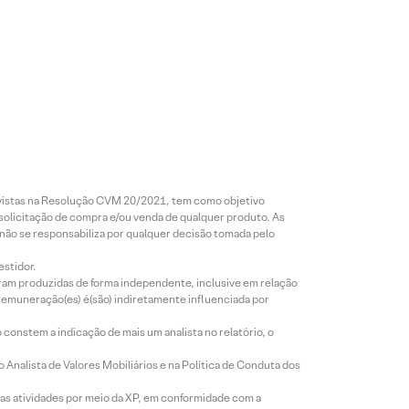
revistas na Resolução CVM 20/2021, tem como objetivo
 solicitação de compra e/ou venda de qualquer produto. As
 não se responsabiliza por qualquer decisão tomada pelo
estidor.
foram produzidas de forma independente, inclusive em relação
 remuneração(es) é(são) indiretamente influenciada por
constem a indicação de mais um analista no relatório, o
Analista de Valores Mobiliários e na Política de Conduta dos
s atividades por meio da XP, em conformidade com a