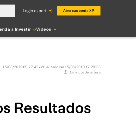
login expert
Abra sua conta XP
enda a Investir
Vídeos
15/08/2019 09:27:42 • Atualizado em 15/08/2019 17:29:33
1 minuto de leitura
os Resultados