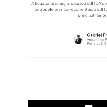
A Equatorial Energia reportou EBITDA do 
outros efeitos não-recorrentes, o EBIT
principalmente 
Gabriel F
Analista de E
Petróleo & G