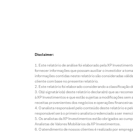
Disclaimer:
Este relatório de análise foi elaborado pela XP Investim
fornecer informações que possam auxiliar o investidor a toma
informações contidas neste relatório são consideradas válida
cliente com base no presente relatório.
Este relatório foi elaborado considerando a classificação d
O(s) signatário(s) deste relatório declara(m) que as reco
à XP Investimentos e que estão sujeitas a modificações sem 
receitas provenientes dos negócios e operações financeiras 
O analista responsável pelo conteúdo deste relatório e pe
responsável será o primeiro analista credenciado a ser menci
Os analistas da XP Investimentos estão obrigados ao cumpr
Analistas de Valores Mobiliários da XP Investimentos.
O atendimento de nossos clientes é realizado por empreg