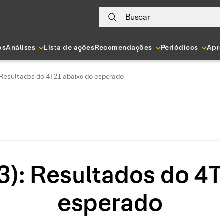
Buscar
os
Análises
Lista de ações
Recomendações
Periódicos
Apr
: Resultados do 4T21 abaixo do esperado
3): Resultados do 4
esperado