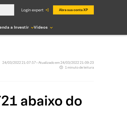
login expert
Abra sua conta XP
enda a Investir
Vídeos
24/03/2022 21:07:57 • Atualizado em 24/03/2022 21:09:23
1 minuto de leitura
T21 abaixo do