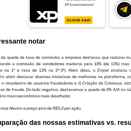
XP Investimentos!
CLIQUE AQUI
ressante notar
 da queda da taxa de comissão, a empresa destacou que realizou mud
ando a comissão de vendedores maduros para 18% (de 13%) mas m
ão na 1ª e taxa de 13% na 2ª-3ª). Além disso, o Enjoei sinalizo
Pro além destacar diversas iniciativas de melhorias na plataforma, c
 o recadastro de usuários fraudadores e ii) Criação do Colossus, s
tos de fraude. Do lado negativo, destacamos a queda de 9% A/A no 
ário macroeconômico mais desafiador.
amos Neutro e preço alvo de R$5,0 por ação.
paração das nossas estimativas vs. resu