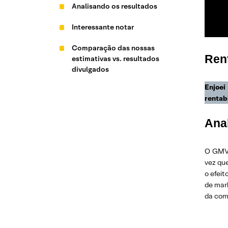
Analisando os resultados
Interessante notar
Comparação das nossas
Ren
estimativas vs. resultados
divulgados
Enjoei 
rentab
Ana
O GMV 
vez que
o efei
de mark
da comp