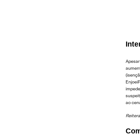
Inte
Apesar
aument
(isenç
Enjoei
impede
suspei
ao cen
Reiter
Com