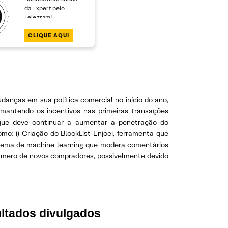
da Expert pelo
Telegram!
CLIQUE AQUI
anças em sua política comercial no início do ano,
antendo os incentivos nas primeiras transações
u que deve continuar a aumentar a penetração do
omo: i) Criação do BlockList Enjoei, ferramenta que
istema de machine learning que modera comentários
número de novos compradores, possivelmente devido
ltados divulgados