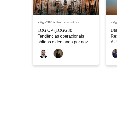
7 Ago 2026 • 3 mins de leitura
7 Ag
LOG CP (LOGG3):
Uti
Tendências operacionais
Res
sólidas e demanda por nova
AU
reciclagem de ativos