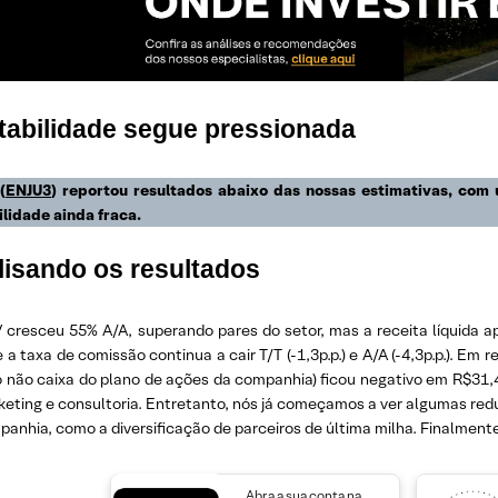
tabilidade segue pressionada
(
ENJU3
) reportou resultados abaixo das nossas estimativas, co
ilidade ainda fraca.
lisando os resultados
cresceu 55% A/A, superando pares do setor, mas a receita líquida
 a taxa de comissão continua a cair T/T (-1,3p.p.) e A/A (-4,3p.p.). Em 
to não caixa do plano de ações da companhia) ficou negativo em R$31,
eting e consultoria. Entretanto, nós já começamos a ver algumas reduç
anhia, como a diversificação de parceiros de última milha. Finalmente,
Abra a sua conta na