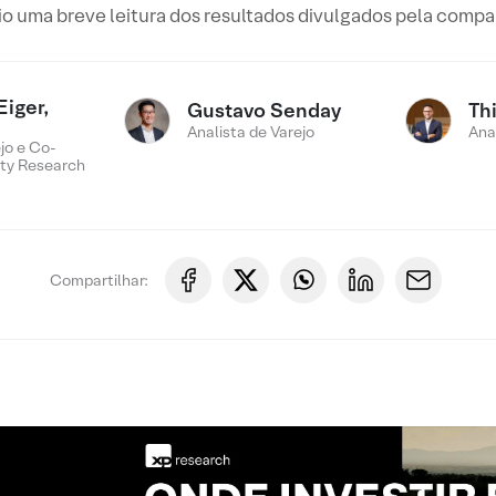
io uma breve leitura dos resultados divulgados pela compa
Eiger,
Gustavo Senday
Th
Analista de Varejo
Ana
jo e Co-
ty Research
Compartilhar: