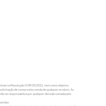
7 Ago
7 Ago
7 Ago
• 5
2026 • 56
2026 • 3
2026 • 3
de
mins de
mins de
mins de
a
leitura
leitura
leitura
revistas na Resolução CVM 20/2021, tem como objetivo
 solicitação de compra e/ou venda de qualquer produto. As
obr
El Niño
PetroR
LOG
 não se responsabiliza por qualquer decisão tomada pelo
pode
econca
CP
lta
gerar
vo
(LOGG
estidor.
do
perdas
(RECV
3):