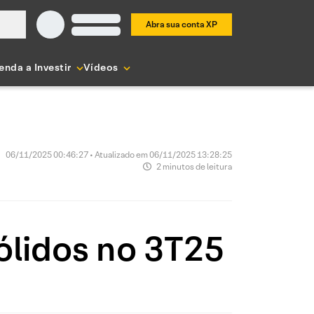
Abra sua conta XP
enda a Investir
Vídeos
06/11/2025 00:46:27 • Atualizado em 06/11/2025 13:28:25
2 minutos de leitura
sólidos no 3T25