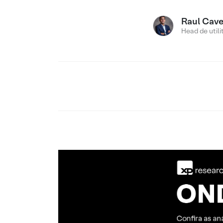
Raul Cav
Head de utili