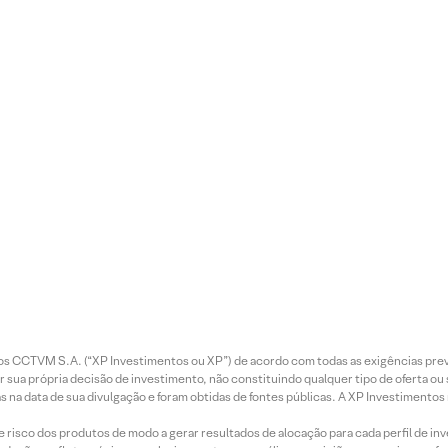
7 Ago
7 Ago
7 Ago
7 Ago
2026 • 1
2026 • 4
2026 • 5
2026 
min de
mins de
mins de
mins 
leitura
leitura
leitura
leitur
entos CCTVM S.A. (“XP Investimentos ou XP”) de acordo com todas as exigências p
r sua própria decisão de investimento, não constituindo qualquer tipo de oferta ou
MRV
WEG
Utilities
Petr
s na data de sua divulgação e foram obtidas de fontes públicas. A XP Investimentos
(MRVE
(WEGE
:
as |
3):
3): Em
Pacote
Resu
e risco dos produtos de modo a gerar resultados de alocação para cada perfil de inv
Destrav
Que
de
dos 