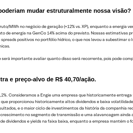
poderiam mudar estruturalmente nossa visão?
 bruto/MWh no negócio de geração (+12% vs. XP), enquanto a energia ve
bruto de energia na GenCo 14% acima do previsto. Nossas estimativas 
reads positivos no portfólio hídrico, o que nos levou a subestimar o l
micas.
e será importante avaliar quanto disso será recorrente, pois pode com
a e preço-alvo de R$ 40,70/ação.
7,2%. Consideramos a Engie uma empresa que historicamente entrega 
s, que proporcionou historicamente altos dividendos e baixa volatilidad
ultados, e o maior ciclo de investimentos da história da companhia r
crescimento no segmento de transmissão e uma alavancagem ainda acim
de dividendos e yields na faixa baixa, enquanto a empresa mantém o