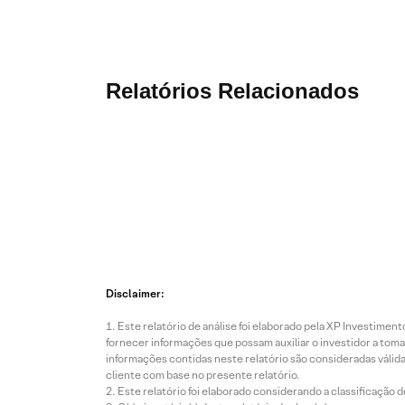
Relatórios Relacionados
7 Ago
7 Ago
7 Ago
2026 • 2
2026 • 3
2026 • 3
Disclaimer:
mins de
mins de
mins de
leitura
leitura
leitura
Este relatório de análise foi elaborado pela XP Investim
fornecer informações que possam auxiliar o investidor a toma
Bens
Fleury
Multipla
informações contidas neste relatório são consideradas válida
de
(FLRY3
n
cliente com base no presente relatório.
Capital:
):
(MULT
Este relatório foi elaborado considerando a classificação d
Exporta
Compa
3):