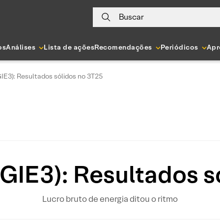
Buscar
os
Análises
Lista de ações
Recomendações
Periódicos
Apr
GIE3): Resultados sólidos no 3T25
EGIE3): Resultados 
Lucro bruto de energia ditou o ritmo