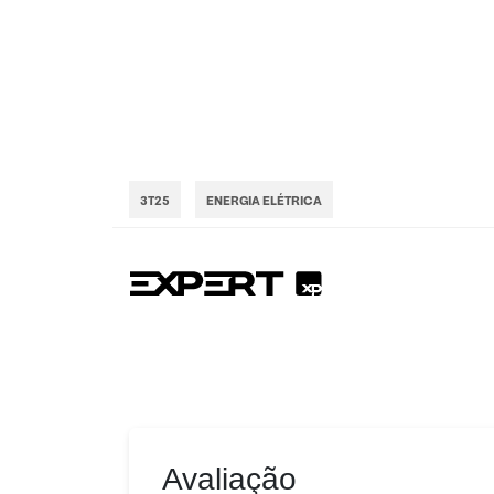
Se você a
3T25
ENERGIA ELÉTRICA
Avaliação