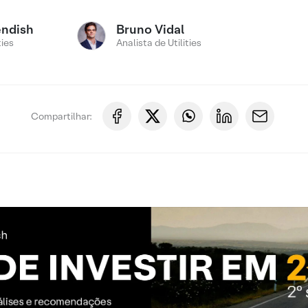
endish
Bruno Vidal
ties
Analista de Utilities
Compartilhar: