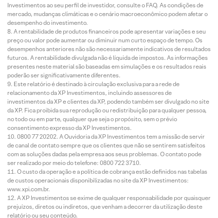
Investimentos ao seu perfil de investidor, consulte o FAQ. As condições de
mercado, mudanças climáticas e o cenário macroeconômico podem afetar o
desempenho do investimento.
A rentabilidade de produtos financeiros pode apresentar variações e seu
preço ou valor pode aumentar ou diminuir num curto espaço de tempo. Os
desempenhos anteriores não são necessariamente indicativos de resultados
futuros. A rentabilidade divulgada não é líquida de impostos. As informações
presentes neste material são baseadas em simulações e os resultados reais
poderão ser significativamente diferentes.
Este relatório é destinado à circulação exclusiva para a rede de
relacionamento da XP Investimentos, incluindo assessores de
investimentos da XP e clientes da XP, podendo também ser divulgado no site
da XP. Fica proibida sua reprodução ou redistribuição para qualquer pessoa,
no todo ou em parte, qualquer que seja o propósito, sem o prévio
consentimento expresso da XP Investimentos.
0800 77 20202. A Ouvidoria da XP Investimentos tem a missão de servir
de canal de contato sempre que os clientes que não se sentirem satisfeitos
com as soluções dadas pela empresa aos seus problemas. O contato pode
ser realizado por meio do telefone: 0800 722 3710.
O custo da operação e a política de cobrança estão definidos nas tabelas
de custos operacionais disponibilizadas no site da XP Investimentos:
www.xpi.com.br.
A XP Investimentos se exime de qualquer responsabilidade por quaisquer
prejuízos, diretos ou indiretos, que venham a decorrer da utilização deste
relatório ou seu conteúdo.