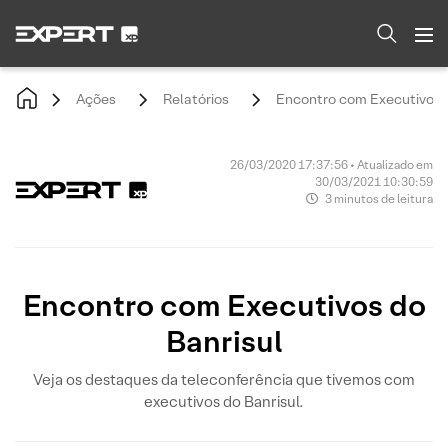
Ações
Relatórios
Encontro com Executivos d
26/03/2020 17:37:56 • Atualizado em
30/03/2021 10:30:59
3 minutos de leitura
Encontro com Executivos do
Banrisul
Veja os destaques da teleconferência que tivemos com
executivos do Banrisul.