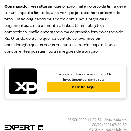
Consignado.
Ressaltaram que o novo limite no teto da linha deve
ter um impacto limitado, uma vez que já trabalham próximo do
teto. Estão originando de acordo com a nova regra de 84
pagamentos, o que aumenta o ticket. Já em relação a
competição, estão enxergando maior pressão fora do estado do
Rio Grande do Sul, o que faz sentido se levarmos em
consideração que os novos entrantes e recém capitalizados
concorrentes possuem outras regiões de atuação.
Se você ainda não tem conta na XP
Investimentos, abra a sua!
CLIQUE AQUI
26/03/2020 14:37:56 • Atualizado em
30/03/2021 07:30:59
3 minutos de leitura