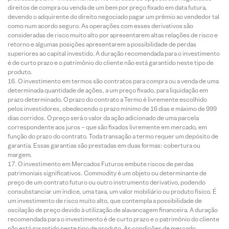
direitos de compra ou venda de um bem por preço fixado em data futura,
devendo o adquirente do direito negociado pagar um prêmio ao vendedor tal
como num acordo seguro. As operações com esses derivativos são
consideradas de risco muito alto por apresentarem altas relações de risco e
retorno e algumas posições apresentarem a possibilidade de perdas
superiores ao capital investido. A duração recomendada para o investimento
é de curto prazo e o patrimônio do cliente não está garantido neste tipo de
produto.
O investimento em termos são contratos para compra ou a venda de uma
determinada quantidade de ações, a um preço fixado, para liquidação em
prazo determinado. O prazo do contrato a Termo é livremente escolhido
pelos investidores, obedecendo o prazo mínimo de 16 dias e máximo de 999
dias corridos. O preço será o valor da ação adicionado de uma parcela
correspondente aos juros – que são fixados livremente em mercado, em
função do prazo do contrato. Toda transação a termo requer um depósito de
garantia. Essas garantias são prestadas em duas formas: cobertura ou
margem.
O investimento em Mercados Futuros embute riscos de perdas
patrimoniais significativos. Commodity é um objeto ou determinante de
preço de um contrato futuro ou outro instrumento derivativo, podendo
consubstanciar um índice, uma taxa, um valor mobiliário ou produto físico. É
um investimento de risco muito alto, que contempla a possibilidade de
oscilação de preço devido à utilização de alavancagem financeira. A duração
recomendada para o investimento é de curto prazo e o patrimônio do cliente
não está garantido neste tipo de produto. As condições de mercado,