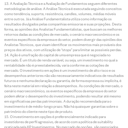
A Avaliação Técnica e a Avaliação de Fundamentos seguem diferentes
metodologias de análise. A Análise Técnica é executada seguindo conceitos
como tendência, suporte, resistência, candles, volumes, médias móveis
entre outros. Já a Análise Fundamentalista utiliza como informação os
resultados divulgados pelas companhias emissoras e suas projeções. Desta
forma, as opiniões dos Analistas Fundamentalistas, que buscam os melhores
retornos dadas as condições de mercado, o cenário macroeconômico e os
eventos específicos da empresa e do setor, podem divergir das opiniões dos
Analistas Técnicos, que visam identificar os movimentos mais prováveis dos
preços dos ativos, com utilização de “stops” para limitar as possíveis perdas.
Ação é uma fração do capital de uma empresa que é negociada no
mercado. É um título de renda variável, ou seja, um investimento no qual a
rentabilidade não é preestabelecida, varia conforme as cotações de
mercado. O investimento em ações é um investimento de alto risco e os
desempenhos anteriores não são necessariamente indicativos de resultados
futuros e nenhuma declaração ou garantia, de forma expressa ou implícita, é
feita neste material em relação a desempenhos. As condições de mercado, o
cenário macroeconômico, os eventos específicos da empresa e do setor
podem afetar o desempenho do investimento, podendo resultar até mesmo
em significativas perdas patrimoniais. A duração recomendada para o
investimento é de médio-longo prazo. Não há quaisquer garantias sobre o
patrimônio do cliente neste tipo de produto.
O investimento em opções é preferencialmente indicado para
investidores de perfil agressivo, de acordo com a política de suitability
praticada pela XP Investimentos. No mercado de opções, são negociados