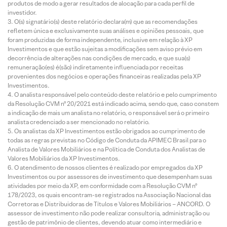
produtos de modo a gerar resultados de alocação para cada perfil de
investidor.
O(s) signatário(s) deste relatório declara(m) que as recomendações
refletem única e exclusivamente suas análises e opiniões pessoais, que
foram produzidas de forma independente, inclusive em relação à XP
Investimentos e que estão sujeitas a modificações sem aviso prévio em
decorrência de alterações nas condições de mercado, e que sua(s)
remuneração(es) é(são) indiretamente influenciada por receitas
provenientes dos negócios e operações financeiras realizadas pela XP
Investimentos.
O analista responsável pelo conteúdo deste relatório e pelo cumprimento
da Resolução CVM nº 20/2021 está indicado acima, sendo que, caso constem
a indicação de mais um analista no relatório, o responsável será o primeiro
analista credenciado a ser mencionado no relatório.
Os analistas da XP Investimentos estão obrigados ao cumprimento de
todas as regras previstas no Código de Conduta da APIMEC Brasil para o
Analista de Valores Mobiliários e na Política de Conduta dos Analistas de
Valores Mobiliários da XP Investimentos.
O atendimento de nossos clientes é realizado por empregados da XP
Investimentos ou por assessores de investimento que desempenham suas
atividades por meio da XP, em conformidade com a Resolução CVM nº
178/2023, os quais encontram-se registrados na Associação Nacional das
Corretoras e Distribuidoras de Títulos e Valores Mobiliários – ANCORD. O
assessor de investimento não pode realizar consultoria, administração ou
gestão de patrimônio de clientes, devendo atuar como intermediário e