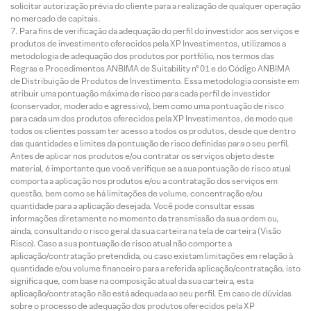
solicitar autorização prévia do cliente para a realização de qualquer operação
no mercado de capitais.
Para fins de verificação da adequação do perfil do investidor aos serviços e
produtos de investimento oferecidos pela XP Investimentos, utilizamos a
metodologia de adequação dos produtos por portfólio, nos termos das
Regras e Procedimentos ANBIMA de Suitability nº 01 e do Código ANBIMA
de Distribuição de Produtos de Investimento. Essa metodologia consiste em
atribuir uma pontuação máxima de risco para cada perfil de investidor
(conservador, moderado e agressivo), bem como uma pontuação de risco
para cada um dos produtos oferecidos pela XP Investimentos, de modo que
todos os clientes possam ter acesso a todos os produtos, desde que dentro
das quantidades e limites da pontuação de risco definidas para o seu perfil.
Antes de aplicar nos produtos e/ou contratar os serviços objeto deste
material, é importante que você verifique se a sua pontuação de risco atual
comporta a aplicação nos produtos e/ou a contratação dos serviços em
questão, bem como se há limitações de volume, concentração e/ou
quantidade para a aplicação desejada. Você pode consultar essas
informações diretamente no momento da transmissão da sua ordem ou,
ainda, consultando o risco geral da sua carteira na tela de carteira (Visão
Risco). Caso a sua pontuação de risco atual não comporte a
aplicação/contratação pretendida, ou caso existam limitações em relação à
quantidade e/ou volume financeiro para a referida aplicação/contratação, isto
significa que, com base na composição atual da sua carteira, esta
aplicação/contratação não está adequada ao seu perfil. Em caso de dúvidas
sobre o processo de adequação dos produtos oferecidos pela XP