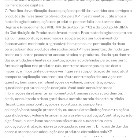
no mercado de capitais.
Para fins de verificação da adequação do perfil do investidor aos serviços e
produtos de investimento oferecidos pela XP Investimentos, utilizamos a
metodologia de adequação dos produtos por portfólio, nos termos das
Regras e Procedimentos ANBIMA de Suitability nº 01 e do Código ANBIMA
de Distribuição de Produtos de Investimento. Essa metodologia consiste em
atribuir uma pontuação máxima de risco para cada perfil de investidor
(conservador, moderado e agressivo), bem como uma pontuação de risco
para cada um dos produtos oferecidos pela XP Investimentos, de modo que
todos os clientes possam ter acesso a todos os produtos, desde que dentro
das quantidades e limites da pontuação de risco definidas para o seu perfil.
Antes de aplicar nos produtos e/ou contratar os serviços objeto deste
material, é importante que você verifique se a sua pontuação de risco atual
comporta a aplicação nos produtos e/ou a contratação dos serviços em
questão, bem como se há limitações de volume, concentração e/ou
quantidade para a aplicação desejada. Você pode consultar essas
informações diretamente no momento da transmissão da sua ordem ou,
ainda, consultando o risco geral da sua carteira na tela de carteira (Visão
Risco). Caso a sua pontuação de risco atual não comporte a
aplicação/contratação pretendida, ou caso existam limitações em relação à
quantidade e/ou volume financeiro para a referida aplicação/contratação, isto
significa que, com base na composição atual da sua carteira, esta
aplicação/contratação não está adequada ao seu perfil. Em caso de dúvidas
sobre o processo de adequação dos produtos oferecidos pela XP