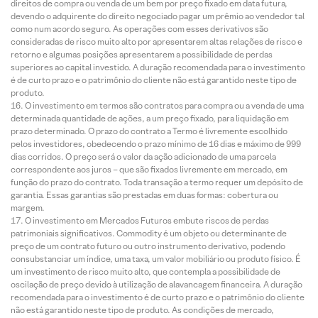
direitos de compra ou venda de um bem por preço fixado em data futura,
devendo o adquirente do direito negociado pagar um prêmio ao vendedor tal
como num acordo seguro. As operações com esses derivativos são
consideradas de risco muito alto por apresentarem altas relações de risco e
retorno e algumas posições apresentarem a possibilidade de perdas
superiores ao capital investido. A duração recomendada para o investimento
é de curto prazo e o patrimônio do cliente não está garantido neste tipo de
produto.
O investimento em termos são contratos para compra ou a venda de uma
determinada quantidade de ações, a um preço fixado, para liquidação em
prazo determinado. O prazo do contrato a Termo é livremente escolhido
pelos investidores, obedecendo o prazo mínimo de 16 dias e máximo de 999
dias corridos. O preço será o valor da ação adicionado de uma parcela
correspondente aos juros – que são fixados livremente em mercado, em
função do prazo do contrato. Toda transação a termo requer um depósito de
garantia. Essas garantias são prestadas em duas formas: cobertura ou
margem.
O investimento em Mercados Futuros embute riscos de perdas
patrimoniais significativos. Commodity é um objeto ou determinante de
preço de um contrato futuro ou outro instrumento derivativo, podendo
consubstanciar um índice, uma taxa, um valor mobiliário ou produto físico. É
um investimento de risco muito alto, que contempla a possibilidade de
oscilação de preço devido à utilização de alavancagem financeira. A duração
recomendada para o investimento é de curto prazo e o patrimônio do cliente
não está garantido neste tipo de produto. As condições de mercado,