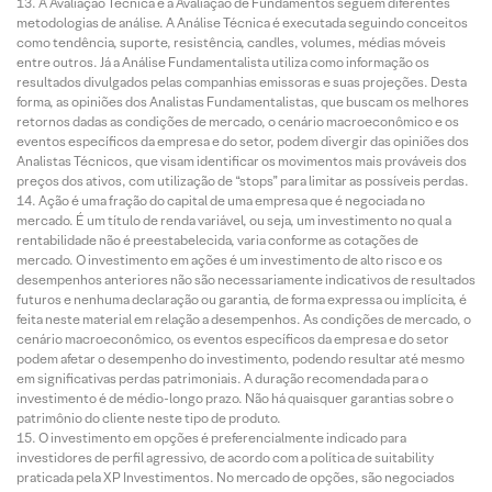
A Avaliação Técnica e a Avaliação de Fundamentos seguem diferentes
metodologias de análise. A Análise Técnica é executada seguindo conceitos
como tendência, suporte, resistência, candles, volumes, médias móveis
entre outros. Já a Análise Fundamentalista utiliza como informação os
resultados divulgados pelas companhias emissoras e suas projeções. Desta
forma, as opiniões dos Analistas Fundamentalistas, que buscam os melhores
retornos dadas as condições de mercado, o cenário macroeconômico e os
eventos específicos da empresa e do setor, podem divergir das opiniões dos
Analistas Técnicos, que visam identificar os movimentos mais prováveis dos
preços dos ativos, com utilização de “stops” para limitar as possíveis perdas.
Ação é uma fração do capital de uma empresa que é negociada no
mercado. É um título de renda variável, ou seja, um investimento no qual a
rentabilidade não é preestabelecida, varia conforme as cotações de
mercado. O investimento em ações é um investimento de alto risco e os
desempenhos anteriores não são necessariamente indicativos de resultados
futuros e nenhuma declaração ou garantia, de forma expressa ou implícita, é
feita neste material em relação a desempenhos. As condições de mercado, o
cenário macroeconômico, os eventos específicos da empresa e do setor
podem afetar o desempenho do investimento, podendo resultar até mesmo
em significativas perdas patrimoniais. A duração recomendada para o
investimento é de médio-longo prazo. Não há quaisquer garantias sobre o
patrimônio do cliente neste tipo de produto.
O investimento em opções é preferencialmente indicado para
investidores de perfil agressivo, de acordo com a política de suitability
praticada pela XP Investimentos. No mercado de opções, são negociados