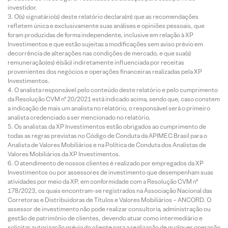
investidor.
O(s) signatário(s) deste relatório declara(m) que as recomendações
refletem única e exclusivamente suas análises e opiniões pessoais, que
foram produzidas de forma independente, inclusive em relação à XP
Investimentos e que estão sujeitas a modificações sem aviso prévio em
decorrência de alterações nas condições de mercado, e que sua(s)
remuneração(es) é(são) indiretamente influenciada por receitas
provenientes dos negócios e operações financeiras realizadas pela XP
Investimentos.
O analista responsável pelo conteúdo deste relatório e pelo cumprimento
da Resolução CVM nº 20/2021 está indicado acima, sendo que, caso constem
a indicação de mais um analista no relatório, o responsável será o primeiro
analista credenciado a ser mencionado no relatório.
Os analistas da XP Investimentos estão obrigados ao cumprimento de
todas as regras previstas no Código de Conduta da APIMEC Brasil para o
Analista de Valores Mobiliários e na Política de Conduta dos Analistas de
Valores Mobiliários da XP Investimentos.
O atendimento de nossos clientes é realizado por empregados da XP
Investimentos ou por assessores de investimento que desempenham suas
atividades por meio da XP, em conformidade com a Resolução CVM nº
178/2023, os quais encontram-se registrados na Associação Nacional das
Corretoras e Distribuidoras de Títulos e Valores Mobiliários – ANCORD. O
assessor de investimento não pode realizar consultoria, administração ou
gestão de patrimônio de clientes, devendo atuar como intermediário e
solicitar autorização prévia do cliente para a realização de qualquer operação