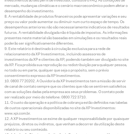
Investimentos ao seu perfil de investidor, consulte o FAQ. As condições de
mercado, mudanças climáticas e o cenário macroeconômico podem afetar o
desempenho do investimento.
A rentabilidade de produtos financeiros pode apresentar variações e seu
preço ou valor pode aumentar ou diminuir num curto espaço de tempo. Os
desempenhos anteriores não são necessariamente indicativos de resultados
futuros. A rentabilidade divulgada não é líquida de impostos. As informações
presentes neste material são baseadas em simulações e os resultados reais
poderão ser significativamente diferentes.
Este relatório é destinado à circulação exclusiva para a rede de
relacionamento da XP Investimentos, incluindo assessores de
investimentos da XP e clientes da XP, podendo também ser divulgado no site
da XP. Fica proibida sua reprodução ou redistribuição para qualquer pessoa,
no todo ou em parte, qualquer que seja o propósito, sem o prévio
consentimento expresso da XP Investimentos.
0800 77 20202. A Ouvidoria da XP Investimentos tem a missão de servir
de canal de contato sempre que os clientes que não se sentirem satisfeitos
com as soluções dadas pela empresa aos seus problemas. O contato pode
ser realizado por meio do telefone: 0800 722 3710.
O custo da operação e a política de cobrança estão definidos nas tabelas
de custos operacionais disponibilizadas no site da XP Investimentos:
www.xpi.com.br.
A XP Investimentos se exime de qualquer responsabilidade por quaisquer
prejuízos, diretos ou indiretos, que venham a decorrer da utilização deste
relatório ou seu conteúdo.