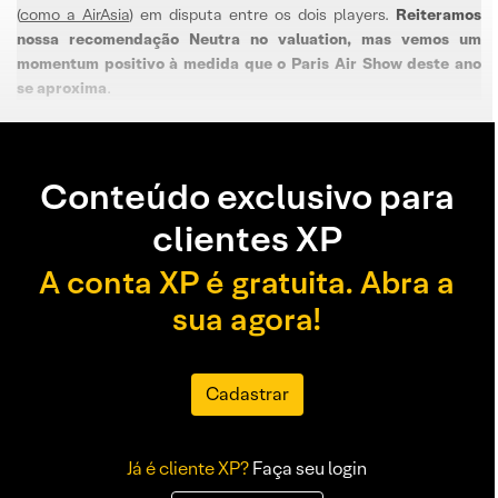
(
como a AirAsia
) em disputa entre os dois players.
Reiteramos
nossa recomendação Neutra no valuation, mas vemos um
momentum positivo à medida que o Paris Air Show deste ano
se aproxima
.
Conteúdo exclusivo para
clientes XP
A conta XP é gratuita. Abra a
sua agora!
Cadastrar
Já é cliente XP?
Faça seu login