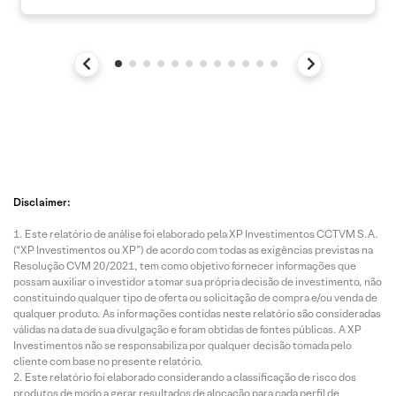
Disclaimer:
Este relatório de análise foi elaborado pela XP Investimentos CCTVM S.A.
(“XP Investimentos ou XP”) de acordo com todas as exigências previstas na
Resolução CVM 20/2021, tem como objetivo fornecer informações que
possam auxiliar o investidor a tomar sua própria decisão de investimento, não
constituindo qualquer tipo de oferta ou solicitação de compra e/ou venda de
qualquer produto. As informações contidas neste relatório são consideradas
válidas na data de sua divulgação e foram obtidas de fontes públicas. A XP
Investimentos não se responsabiliza por qualquer decisão tomada pelo
cliente com base no presente relatório.
Este relatório foi elaborado considerando a classificação de risco dos
produtos de modo a gerar resultados de alocação para cada perfil de