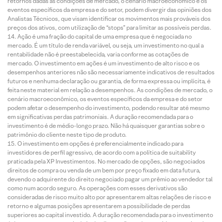
retornos dadas as condições de mercado, o cenário macroeconômico e os
eventos específicos da empresa e do setor, podem divergir das opiniões dos
Analistas Técnicos, que visam identificar os movimentos mais prováveis dos
preços dos ativos, com utilização de “stops” para limitar as possíveis perdas.
Ação é uma fração do capital de uma empresa que é negociada no
mercado. É um título de renda variável, ou seja, um investimento no qual a
rentabilidade não é preestabelecida, varia conforme as cotações de
mercado. O investimento em ações é um investimento de alto risco e os
desempenhos anteriores não são necessariamente indicativos de resultados
futuros e nenhuma declaração ou garantia, de forma expressa ou implícita, é
feita neste material em relação a desempenhos. As condições de mercado, o
cenário macroeconômico, os eventos específicos da empresa e do setor
podem afetar o desempenho do investimento, podendo resultar até mesmo
em significativas perdas patrimoniais. A duração recomendada para o
investimento é de médio-longo prazo. Não há quaisquer garantias sobre o
patrimônio do cliente neste tipo de produto.
O investimento em opções é preferencialmente indicado para
investidores de perfil agressivo, de acordo com a política de suitability
praticada pela XP Investimentos. No mercado de opções, são negociados
direitos de compra ou venda de um bem por preço fixado em data futura,
devendo o adquirente do direito negociado pagar um prêmio ao vendedor tal
como num acordo seguro. As operações com esses derivativos são
consideradas de risco muito alto por apresentarem altas relações de risco e
retorno e algumas posições apresentarem a possibilidade de perdas
superiores ao capital investido. A duração recomendada para o investimento