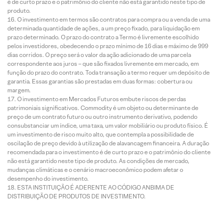
é de curto prazo e o patrimônio do cliente não está garantido neste tipo de
produto.
O investimento em termos são contratos para compra ou a venda de uma
determinada quantidade de ações, a um preço fixado, para liquidação em
prazo determinado. O prazo do contrato a Termo é livremente escolhido
pelos investidores, obedecendo o prazo mínimo de 16 dias e máximo de 999
dias corridos. O preço será o valor da ação adicionado de uma parcela
correspondente aos juros – que são fixados livremente em mercado, em
função do prazo do contrato. Toda transação a termo requer um depósito de
garantia. Essas garantias são prestadas em duas formas: cobertura ou
margem.
O investimento em Mercados Futuros embute riscos de perdas
patrimoniais significativos. Commodity é um objeto ou determinante de
preço de um contrato futuro ou outro instrumento derivativo, podendo
consubstanciar um índice, uma taxa, um valor mobiliário ou produto físico. É
um investimento de risco muito alto, que contempla a possibilidade de
oscilação de preço devido à utilização de alavancagem financeira. A duração
recomendada para o investimento é de curto prazo e o patrimônio do cliente
não está garantido neste tipo de produto. As condições de mercado,
mudanças climáticas e o cenário macroeconômico podem afetar o
desempenho do investimento.
ESTA INSTITUIÇÃO É ADERENTE AO CÓDIGO ANBIMA DE
DISTRIBUIÇÃO DE PRODUTOS DE INVESTIMENTO.