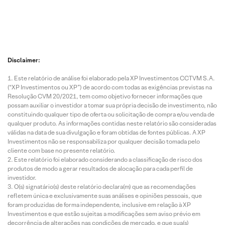
Disclaimer:
Este relatório de análise foi elaborado pela XP Investimentos CCTVM S.A.
(“XP Investimentos ou XP”) de acordo com todas as exigências previstas na
Resolução CVM 20/2021, tem como objetivo fornecer informações que
possam auxiliar o investidor a tomar sua própria decisão de investimento, não
constituindo qualquer tipo de oferta ou solicitação de compra e/ou venda de
qualquer produto. As informações contidas neste relatório são consideradas
válidas na data de sua divulgação e foram obtidas de fontes públicas. A XP
Investimentos não se responsabiliza por qualquer decisão tomada pelo
cliente com base no presente relatório.
Este relatório foi elaborado considerando a classificação de risco dos
produtos de modo a gerar resultados de alocação para cada perfil de
investidor.
O(s) signatário(s) deste relatório declara(m) que as recomendações
refletem única e exclusivamente suas análises e opiniões pessoais, que
foram produzidas de forma independente, inclusive em relação à XP
Investimentos e que estão sujeitas a modificações sem aviso prévio em
decorrência de alterações nas condições de mercado, e que sua(s)