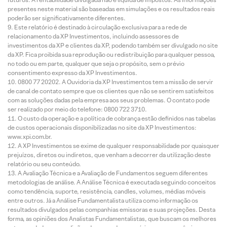
presentes neste material são baseadas em simulações e os resultados reais
poderão ser significativamente diferentes.
Este relatório é destinado à circulação exclusiva para a rede de
relacionamento da XP Investimentos, incluindo assessores de
investimentos da XP e clientes da XP, podendo também ser divulgado no site
da XP. Fica proibida sua reprodução ou redistribuição para qualquer pessoa,
no todo ou em parte, qualquer que seja o propósito, sem o prévio
consentimento expresso da XP Investimentos.
0800 77 20202. A Ouvidoria da XP Investimentos tem a missão de servir
de canal de contato sempre que os clientes que não se sentirem satisfeitos
com as soluções dadas pela empresa aos seus problemas. O contato pode
ser realizado por meio do telefone: 0800 722 3710.
O custo da operação e a política de cobrança estão definidos nas tabelas
de custos operacionais disponibilizadas no site da XP Investimentos:
www.xpi.com.br.
A XP Investimentos se exime de qualquer responsabilidade por quaisquer
prejuízos, diretos ou indiretos, que venham a decorrer da utilização deste
relatório ou seu conteúdo.
A Avaliação Técnica e a Avaliação de Fundamentos seguem diferentes
metodologias de análise. A Análise Técnica é executada seguindo conceitos
como tendência, suporte, resistência, candles, volumes, médias móveis
entre outros. Já a Análise Fundamentalista utiliza como informação os
resultados divulgados pelas companhias emissoras e suas projeções. Desta
forma, as opiniões dos Analistas Fundamentalistas, que buscam os melhores