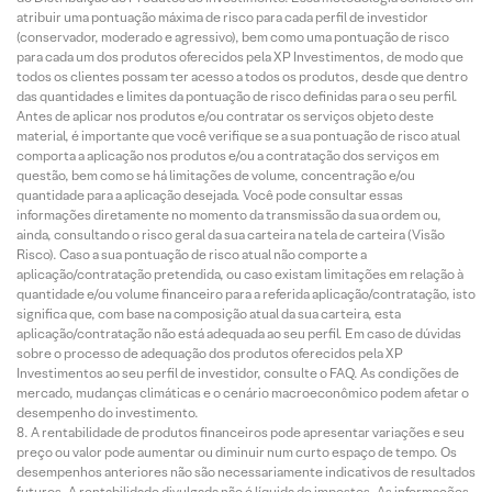
atribuir uma pontuação máxima de risco para cada perfil de investidor
(conservador, moderado e agressivo), bem como uma pontuação de risco
para cada um dos produtos oferecidos pela XP Investimentos, de modo que
todos os clientes possam ter acesso a todos os produtos, desde que dentro
das quantidades e limites da pontuação de risco definidas para o seu perfil.
Antes de aplicar nos produtos e/ou contratar os serviços objeto deste
material, é importante que você verifique se a sua pontuação de risco atual
comporta a aplicação nos produtos e/ou a contratação dos serviços em
questão, bem como se há limitações de volume, concentração e/ou
quantidade para a aplicação desejada. Você pode consultar essas
informações diretamente no momento da transmissão da sua ordem ou,
ainda, consultando o risco geral da sua carteira na tela de carteira (Visão
Risco). Caso a sua pontuação de risco atual não comporte a
aplicação/contratação pretendida, ou caso existam limitações em relação à
quantidade e/ou volume financeiro para a referida aplicação/contratação, isto
significa que, com base na composição atual da sua carteira, esta
aplicação/contratação não está adequada ao seu perfil. Em caso de dúvidas
sobre o processo de adequação dos produtos oferecidos pela XP
Investimentos ao seu perfil de investidor, consulte o FAQ. As condições de
mercado, mudanças climáticas e o cenário macroeconômico podem afetar o
desempenho do investimento.
A rentabilidade de produtos financeiros pode apresentar variações e seu
preço ou valor pode aumentar ou diminuir num curto espaço de tempo. Os
desempenhos anteriores não são necessariamente indicativos de resultados
futuros. A rentabilidade divulgada não é líquida de impostos. As informações