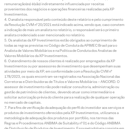
remuneração(es) é(são) indiretamente influenciada por receitas
provenientes dos negócios e operações financeiras realizadas pela XP
Investimentos.
O analista responsável pelo conteúdo deste relatório e pelo cumprimento
da Resolução CVM nº 20/2021 está indicado acima, sendo que, caso constem
a indicação de mais um analista no relatório, o responsável será o primeiro
analista credenciado a ser mencionado no relatório.
Os analistas da XP Investimentos estão obrigados ao cumprimento de
todas as regras previstas no Código de Conduta da APIMEC Brasil para o
Analista de Valores Mobiliários e na Política de Conduta dos Analistas de
Valores Mobiliários da XP Investimentos.
O atendimento de nossos clientes é realizado por empregados da XP
Investimentos ou por assessores de investimento que desempenham suas
atividades por meio da XP, em conformidade com a Resolução CVM nº
178/2023, os quais encontram-se registrados na Associação Nacional das
Corretoras e Distribuidoras de Títulos e Valores Mobiliários – ANCORD. O
assessor de investimento não pode realizar consultoria, administração ou
gestão de patrimônio de clientes, devendo atuar como intermediário e
solicitar autorização prévia do cliente para a realização de qualquer operação
no mercado de capitais.
Para fins de verificação da adequação do perfil do investidor aos serviços e
produtos de investimento oferecidos pela XP Investimentos, utilizamos a
metodologia de adequação dos produtos por portfólio, nos termos das
Regras e Procedimentos ANBIMA de Suitability nº 01 e do Código ANBIMA
de Distribuição de Produtos de Investimento. Essa metodologia consiste em